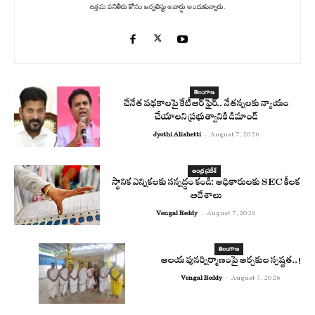
ఉత్తమ పనితీరు కోసం జర్నలిస్టు అవార్డు అందుకున్నారు.
తెలంగాణ
చేనేత పథకాలపై కేటీఆర్ ఫైర్.. నేతన్నలకు న్యాయం
చేయాలని ప్రభుత్వానికి డిమాండ్
Jyothi Alishetti
-
August 7, 2026
ఆంధ్ర ప్రదేశ్
స్థానిక ఎన్నికలకు సన్నద్ధం కండి: అధికారులకు SEC కీలక
ఆదేశాలు
Vengal Reddy
-
August 7, 2026
తెలంగాణ
ఆలయ పునర్నిర్మాణంపై అర్చకుల స్పష్టత..!
Vengal Reddy
-
August 7, 2026