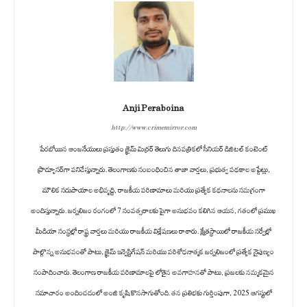
Anji Peraboina
http://www.crimemirror.com
పేరబోయిన ఆంజనేయులు ప్రస్తుతం క్రైమ్ మిర్రర్ తెలుగు దినపత్రికలో సీనియర్ డిజిటల్ కంటెంట్
ప్రొడ్యూసర్‌గా పనిచేస్తున్నారు. తెలంగాణకు సంబంధించిన తాజా వార్తలు, ప్రభుత్వ పథకాల అప్డేట్లు,
మౌలిక సదుపాయాల అభివృద్ధి, రాజకీయ పరిణామాలు మరియు ప్రత్యేక కథనాలను సమగ్రంగా
అందిస్తున్నారు. జర్నలిజం రంగంలో 7 సంవత్సరాలకు పైగా అనుభవం కలిగిన ఆయన, గతంలో ప్రముఖ
మీడియా సంస్థల్లో రాష్ట్ర వార్తలు మరియు రాజకీయ విశ్లేషణలు రాశారు. క్షేత్రస్థాయిలో రాజకీయ సర్వేల్లో
పాల్గొన్న అనుభవంతో పాటు, క్రైమ్ ఇన్వెస్టిగేషన్ మరియు పరిశోధనాత్మక జర్నలిజంలో ప్రత్యేక నైపుణ్యం
సంపాదించారు. తెలంగాణ రాజకీయ పరిణామాలపై లోతైన అవగాహనతో పాటు, ప్రజలకు నమ్మకమైన
సమాచారం అందించడంలో అంజి కృషి కొనసాగుతోంది. తన ప్రతిభకు గుర్తింపుగా, 2025 ఆగస్టులో