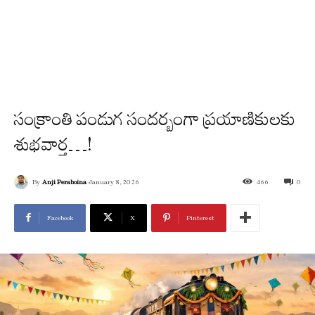
సంక్రాంతి పండుగ సందర్బంగా ప్రయాణికులకు
శుభవార్త…!
By
Anji Peraboina
January 8, 2026
466
0
Facebook
X
Pinterest