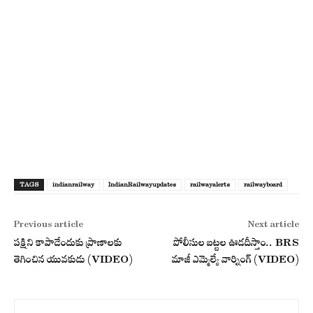
TAGS
indianrailway
IndianRailwayupdates
railwayalerts
railwayboard
Previous article
Next article
పక్షిని కాపాడేందుకు ప్రాణాలకు
పోలీసుల బట్టల ఊడదీస్తాం.. BRS
తెగించిన యువకుడు (VIDEO)
మాజీ ఎమ్మెల్యే వార్నింగ్ (VIDEO)