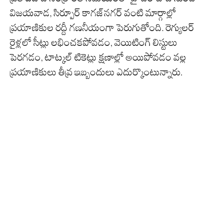
విజయవాడ, సిర్పూర్ కాగజ్‌నగర్ వంటి మార్గాల్లో
ప్రయాణికుల రద్దీ గణనీయంగా పెరుగుతోంది. రెగ్యులర్
రైళ్లలో సీట్లు లభించకపోవడం, వెయిటింగ్ లిస్టులు
పెరగడం, టాట్కల్ టికెట్లు క్షణాల్లో అయిపోవడం వల్ల
ప్రయాణికులు తీవ్ర ఇబ్బందులు ఎదుర్కొంటున్నారు.