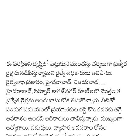
ఈ పరిస్థితిని దృష్టిలో పెట్టుకుని ముందస్తు చర్యలుగా ప్రత్యేక
రైళ్లను నడిపిస్తున్నామని రైల్వే అధికారులు తెలిపారు.
రైల్వేశాఖ ప్రకారం, హైదరాబాద్, విజయవాడ…
హైదరాబాద్, సిర్పూర్ కాగజ్‌నగర్ రూట్‌లలో మొత్తం 8
ప్రత్యేక రైళ్లను అందుబాటులోకి తీసుకొచ్చారు. వీటితో
పండుగ సమయంలో ప్రయాణికుల రద్దీ కొంతవరకు తగ్గే
అవకాశం ఉందని అధికారులు భావిస్తున్నారు. ముఖ్యంగా
ఉద్యోగాలు, చదువులు, వ్యాపార అవసరాల కోసం