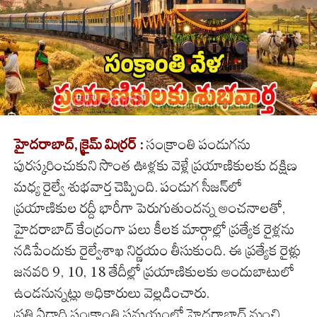
హైదరాబాద్, క్రైమ్ మిర్రర్ :
సంక్రాంతి పండుగను
పురస్కరించుకుని సొంత ఊళ్లకు వెళ్లే ప్రయాణికులకు దక్షిణ
మధ్య రైల్వే శుభవార్త చెప్పింది. పండుగ సీజన్‌లో
ప్రయాణికుల రద్దీ భారీగా పెరుగుతుందన్న అంచనాలతో,
హైదరాబాద్ కేంద్రంగా పలు కీలక మార్గాల్లో ప్రత్యేక రైళ్లను
నడిపేందుకు రైల్వేశాఖ నిర్ణయం తీసుకుంది. ఈ ప్రత్యేక రైళ్లు
జనవరి 9, 10, 18 తేదీల్లో ప్రయాణికులకు అందుబాటులో
ఉండనున్నట్లు అధికారులు వెల్లడించారు.
ప్రతి ఏడాది సంక్రాంతి సమయంలో హైదరాబాద్ నుంచి