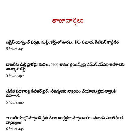
తాజావార్తలు
జస్టిస్ యశ్వంత్ వర్మకు సుప్రీంకోర్టులో ఊరట.. కేసు నమోదు పిటిషన్ కొట్టివేత
5 hours ago
డాబర్‌కు ఢిల్లీ హైకోర్టు ఊరట.. ‘100 శాతం’ క్లెయిమ్స్‌పై ఎఫ్‌ఎస్‌ఎస్‌ఏఐ ఆదేశాలకు
తాత్కాలిక స్టే
5 hours ago
చేనేత పథకాలపై కేటీఆర్ ఫైర్.. నేతన్నలకు న్యాయం చేయాలని ప్రభుత్వానికి
డిమాండ్
5 hours ago
“రాజకీయాల్లో మాట్లాడే ప్రతి మాట జాగ్రత్తగా మాట్లాడాలి”- నటుడు విశాల్ కీలక
వ్యాఖ్యలు
6 hours ago