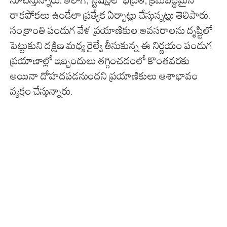
సూచిస్తున్నారు. అలాగే, స్టేషన్లలో భద్రత, క్రమబద్ధమైన
రాకపోకలు ఉండేలా ప్రత్యేక ఏర్పాట్లు చేస్తున్నట్లు తెలిపారు.
సంక్రాంతి పండుగ వేళ ప్రయాణికుల అవసరాలను దృష్టిలో
పెట్టుకుని దక్షిణ మధ్య రైల్వే తీసుకున్న ఈ నిర్ణయం పండుగ
ప్రయాణాల్లో ఇబ్బందులు తగ్గించడంలో కొంతవరకు
అయినా దోహదపడనుందని ప్రయాణికులు ఆశాభావం
వ్యక్తం చేస్తున్నారు.