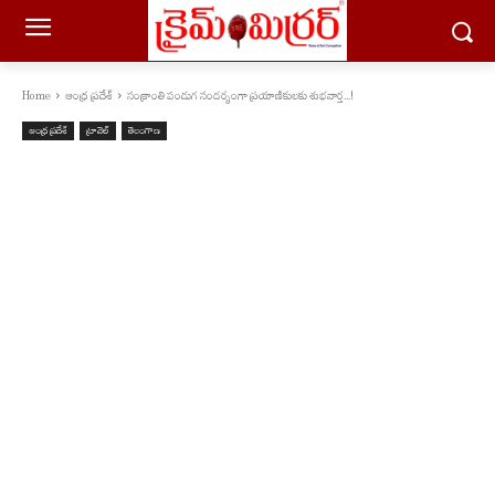
Home
ఆంధ్ర ప్రదేశ్
సంక్రాంతి పండుగ సందర్బంగా ప్రయాణికులకు శుభవార్త...!
ఆంధ్ర ప్రదేశ్
ట్రావెల్
తెలంగాణ