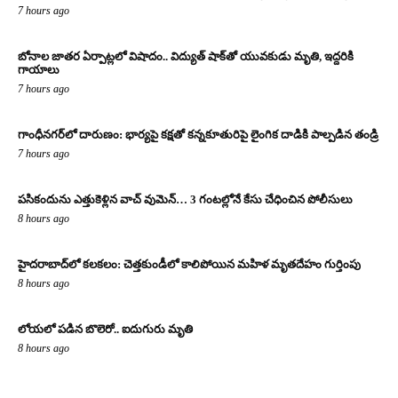
7 hours ago
బోనాల జాతర ఏర్పాట్లలో విషాదం.. విద్యుత్ షాక్‌తో యువకుడు మృతి, ఇద్దరికి
గాయాలు
7 hours ago
గాంధీనగర్‌లో దారుణం: భార్యపై కక్షతో కన్నకూతురిపై లైంగిక దాడికి పాల్పడిన తండ్రి
7 hours ago
పసికందును ఎత్తుకెళ్లిన వాచ్ వుమెన్… 3 గంటల్లోనే కేసు చేధించిన పోలీసులు
8 hours ago
హైదరాబాద్‌లో కలకలం: చెత్తకుండీలో కాలిపోయిన మహిళ మృతదేహం గుర్తింపు
8 hours ago
లోయలో పడిన బొలెరో.. ఐదుగురు మృతి
8 hours ago