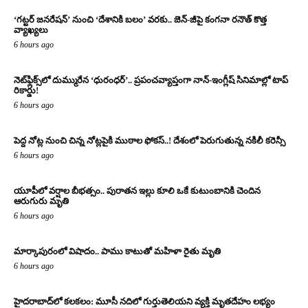
‘గట్టర్ జనరేషన్’ నుంచి ‘దేశానికి బలం’ వరకు.. జెన్-జీపై కంగనా రనౌత్ కొత్త
వ్యాఖ్యలు
6 hours ago
నెట్‌ఫ్లిక్స్‌లో దుమ్మురేన ‘ధురంధర్’.. ప్రపంచవ్యాప్తంగా నాన్-ఇంగ్లీష్ సినిమాల్లో టాప్
రికార్డు!
6 hours ago
పెద్ద నోట్ల నుంచి చిన్న నోట్లపైకి ముఠాల ఫోకస్..! దేశంలో పెరుగుతున్న నకిలీ కరెన్సీ
6 hours ago
యూపీలో వర్షాల బీభత్సం.. పురాతన ఇల్లు కూలి ఒకే కుటుంబానికి చెందిన
ఆరుగురు మృతి
6 hours ago
మార్కాపురంలో విషాదం.. పాము కాటుతో మహిళా రైతు మృతి
6 hours ago
హైదరాబాద్‌లో కలకలం: మూసీ నదిలో గుర్తుతెలియని వ్యక్తి మృతదేహం లభ్యం