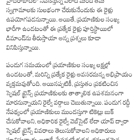
హైదరాబాద్‌లో నివసిస్తున్న వేలాది మంది తమ
స్వగ్రామాలకు సులభంగా చేరుకునేందుకు ఈ రైళ్లు
ఉపయోగపడనున్నాయి. అయితే, ప్రయాణికుల సంఖ్య
భారీగా ఉండటంతో ఈ ప్రత్యేక రైళ్లు పూర్తిస్థాయిలో
డిమాండ్‌ను తీరుస్తాయా అన్న ప్రశ్నలు కూడా
వినిపిస్తున్నాయి.
పండుగ సమయంలో ప్రయాణికుల సంఖ్య లక్షల్లో
ఉండటంతో, మరిన్ని ప్రత్యేక రైళ్లు అవసరమన్న అభిప్రాయం
వ్యక్తమవుతోంది. అయినప్పటికీ, ప్రస్తుతం ప్రకటించిన
స్పెషల్ ట్రైన్స్ ప్రయాణికులకు తాత్కాలిక ఉపశమనంగా
మారనున్నాయని రైల్వే వర్గాలు చెబుతున్నాయి. పండుగ రద్దీ
నేపథ్యంలో ప్రయాణికులు ముందస్తుగా టికెట్లు బుక్
చేసుకోవాలని, అధికారిక రైల్వే వెబ్‌సైట్ లేదా యాప్ ద్వారా
స్పెషల్ ట్రైన్స్ వివరాలు తెలుసుకోవాలని అధికారులు