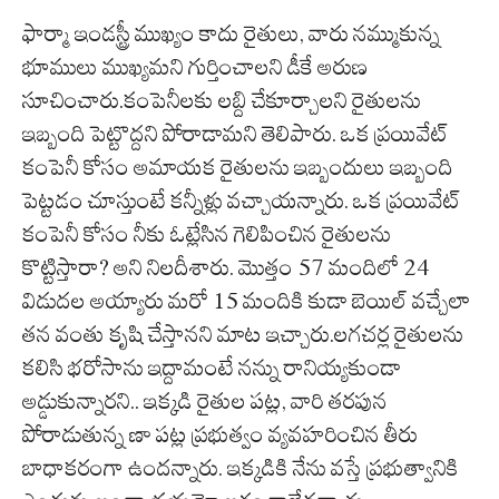
ఫార్మా ఇండస్ట్రీ ముఖ్యం కాదు రైతులు, వారు నమ్ముకున్న
భూములు ముఖ్యమని గుర్తించాలని డీకే అరుణ
సూచించారు.కంపెనీలకు లబ్ది చేకూర్చాలని రైతులను
ఇబ్బంది పెట్టొద్దని పోరాడామని తెలిపారు. ఒక ప్రయివేట్
కంపెనీ కోసం అమాయక రైతులను ఇబ్బందులు ఇబ్బంది
పెట్టడం చూస్తుంటే కన్నీళ్లు వచ్చాయన్నారు. ఒక ప్రయివేట్
కంపెనీ కోసం నీకు ఓట్లేసిన గెలిపించిన రైతులను
కొట్టిస్తారా? అని నిలదీశారు. మొత్తం 57 మందిలో 24
విడుదల అయ్యారు మరో 15 మందికి కుడా బెయిల్ వచ్చేలా
తన వంతు కృషి చేస్తానని మాట ఇచ్చారు.లగచర్ల రైతులను
కలిసి భరోసాను ఇద్దామంటే నన్ను రానియ్యకుండా
అడ్డుకున్నారని.. ఇక్కడి రైతుల పట్ల, వారి తరపున
పోరాడుతున్న ణా పట్ల ప్రభుత్వం వ్యవహరించిన తీరు
బాధాకరంగా ఉందన్నారు. ఇక్కడికి నేను వస్తే ప్రభుత్వానికి