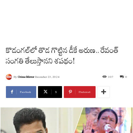
కొడంగల్‌లో తొడ గొట్టిన డీకే అరుణ.. రేవంత్
సంగతి తేలుస్తానని శపథం!
By
Crime Mirror
December 23, 2024
107
0
Facebook
X
Pinterest