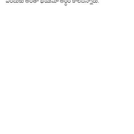
ఎందుకు అంతా భయమో అర్థం కాలేదన్నారు.