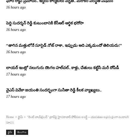
ఘోర రోడ్డు ప్రమాదం.. ఇద్దరు కార్మికులు మృతి.. మరొకరి పరిస్థితి విషమం
16 hours ago
పెద్ది సుదర్శన్ రెడ్డి కుటుంబానికి కేసీఆర్ ఆర్థిక భరోసా
16 hours ago
“తాగిన మత్తులోనే సూసైడ్ నోట్ రాశా.. ఇప్పుడు అది ఎక్కడుందో తెలియదు!”
16 hours ago
లాయర్ ఇంట్లో నలుగురు దొంగల హల్‌చల్.. కాళ్లు, చేతులు కట్టేసి మరీ దోపిడీ
17 hours ago
వైఎస్ వివేకా జయంతి సందర్భంగా సునీతా రెడ్డి కీలక వ్యాఖ్యలు..
17 hours ago