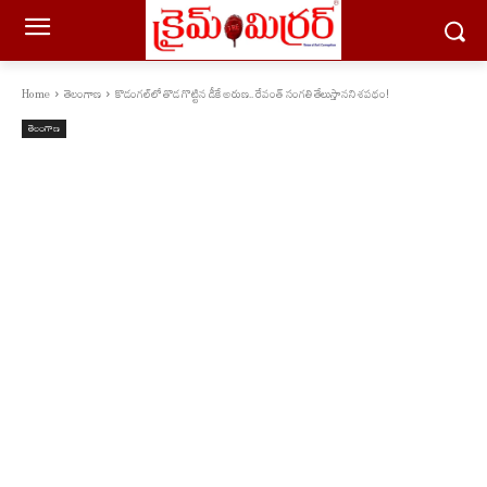
Home
తెలంగాణ
కొడంగల్‌లో తొడ గొట్టిన డీకే అరుణ.. రేవంత్ సంగతి తేలుస్తానని శపథం!
తెలంగాణ