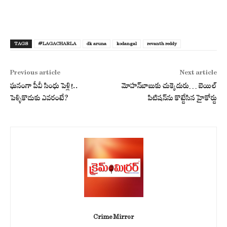
TAGS
#LAGACHARLA
dk aruna
kodangal
revanth reddy
Previous article
Next article
ఘనంగా పీవీ సింధు పెళ్లి!..
మోహన్‌బాబుకు చుక్కెదురు… బెయిల్
పెళ్ళికొడుకు ఎవరంటే?
పిటిషన్‌ను కొట్టేసిన హైకోర్టు
Crime Mirror