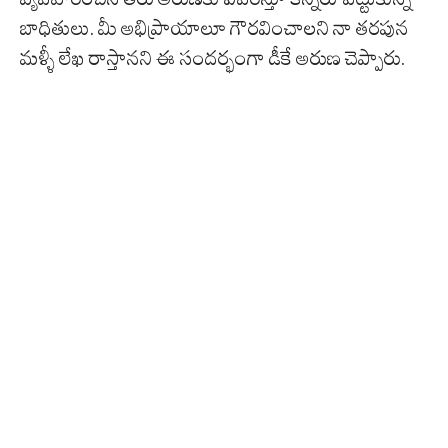
బాధితులు. మీ అభిప్రాయాలూ గౌరవించాలని నా తరపున
మళ్ళీ లేఖ రాస్తానని ఈ సందర్భంగా డీకే అరుణ చెప్పారు.