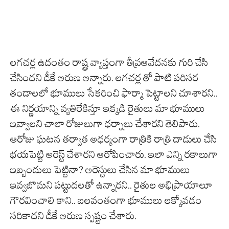
లగచర్ల ఉదంతం రాష్ట్ర వ్యాప్తంగా తీవ్రఆవేదనకు గురి చేసి
చేసిందని డీకే అరుణ అన్నారు. లగచర్ల తో పాటి పరిసర
తండాలలో భూములు సేకరించి ఫార్మా పెట్టాలని చూశారని..
ఈ నిర్ణయాన్ని వ్యతిరేకిస్తూ ఇక్కడి రైతులు మా భూములు
ఇవ్వాలని చాలా రోజులుగా ధర్నాలు చేశారని తెలిపారు.
ఆరోజు ఘటన తర్వాత అధర్మంగా రాత్రికి రాత్రి దాడులు చేసి
భయపెట్టి అరెస్ట్ చేశారని ఆరోపించారు. ఇలా ఎన్ని రకాలుగా
ఇబ్బందులు పెట్టినా? అరెస్టులు చేసిన మా భూములు
ఇవ్వబొమని పట్టుదలతో ఉన్నారని.. రైతుల అభిప్రాయాలూ
గౌరవించాలి కాని.. బలవంతంగా భూములు లక్కోవడం
సరికాదని డీకే అరుణ స్పష్టం చేశారు.