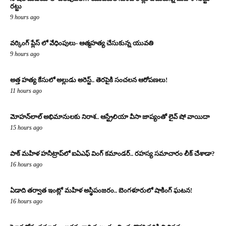
రట్టు
9 hours ago
వర్కింగ్ ప్లేస్ లో వేధింపులు- ఆత్మహత్య చేసుకున్న యువతి
9 hours ago
అత్త హత్య కేసులో అల్లుడు అరెస్ట్.. తెరపైకి సంచలన ఆరోపణలు!
11 hours ago
మోహన్‌లాల్ అభిమానులకు నిరాశ.. ఆస్ట్రేలియా వీసా జాప్యంతో లైవ్ షో వాయిదా
15 hours ago
పాక్ మహిళ హనీట్రాప్‌లో ఐఏఎఫ్ వింగ్ కమాండర్.. రహస్య సమాచారం లీక్ చేశాడా?
16 hours ago
ఏడాది తర్వాత ఇంట్లో మహిళ అస్థిపంజరం.. బెంగళూరులో షాకింగ్ ఘటన!
16 hours ago