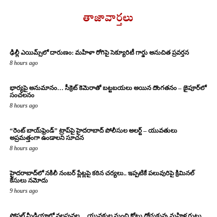
తాజావార్తలు
ఢిల్లీ ఎయిమ్స్‌లో దారుణం: మహిళా రోగిపై సెక్యూరిటీ గార్డు అనుచిత ప్రవర్తన
8 hours ago
భార్యపై అనుమానం… సీక్రెట్ కెమెరాతో బట్టబయలు అయిన దొంగతనం – జైపూర్‌లో
సంచలనం
8 hours ago
“రెంట్ బాయ్‌ఫ్రెండ్” ట్రాప్‌పై హైదరాబాద్ పోలీసుల అలర్ట్ – యువతులు
అప్రమత్తంగా ఉండాలని సూచన
8 hours ago
హైదరాబాద్‌లో నకిలీ నంబర్ ప్లేట్లపై కఠిన చర్యలు.. ఇప్పటికే పలువురిపై క్రిమినల్
కేసులు నమోదు
9 hours ago
సోషల్ మీడియాలో వలపువల… యువకుల నుంచి కోట్లు దోచుకున్న మహిళ గుట్టు