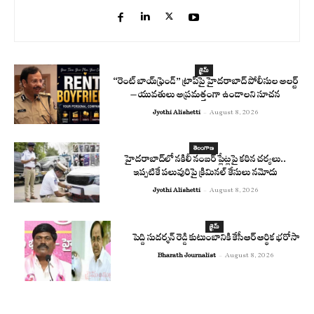
క్రైమ్
“రెంట్ బాయ్‌ఫ్రెండ్” ట్రాప్‌పై హైదరాబాద్ పోలీసుల అలర్ట్
– యువతులు అప్రమత్తంగా ఉండాలని సూచన
Jyothi Alishetti
-
August 8, 2026
తెలంగాణ
హైదరాబాద్‌లో నకిలీ నంబర్ ప్లేట్లపై కఠిన చర్యలు..
ఇప్పటికే పలువురిపై క్రిమినల్ కేసులు నమోదు
Jyothi Alishetti
-
August 8, 2026
క్రైమ్
పెద్ది సుదర్శన్ రెడ్డి కుటుంబానికి కేసీఆర్ ఆర్థిక భరోసా
Bharath Journalist
-
August 8, 2026