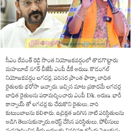
సీఎం రేవంత్ రెడ్డి సొంత నియోజకవర్గంలో తొడగొట్టారు
మహబూబ్ నగర్ బీజేపీ ఎంపీ డీకే అరుణ. కొడంగల్
నియోజకవర్గం లగచర్ల, పరిసర ప్రాంత ఫార్మా బాధిత
రైతులకు భరోసా ఇచ్చారు. ఇచ్చిన మాట ప్రకారమే లగచర్ల
బాధిత రైతులను పరామర్శించారు ఎంపీ Dk. అరుణ. భారీ
కాన్వాయ్ తో లగచర్ల కు చేరుకొని రైతులు, వారి
కుటుంబాలను కలిశారు. ఉద్రిక్తత జరిగిన నాటి పరిస్థితులను
అడిగి తెలుసుకున్నారు.అరెస్ట్ చేసిన పరిస్థితులు, పోలీసులు
వ్యవహరించిన తీరు అరుణకు వివరిస్తూ కన్నీరు పెట్టుకున్న