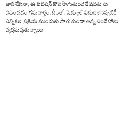
జారీ చేసినా, ఈ పిటిషన్ కొనసాగుతుందనే షరతు ను
విధించడం గమనార్హం. దీంతో, షెడ్యూల్ విడుదలైనప్పటికీ
ఎన్నికల ప్రక్రియ ముందుకు సాగుతుందా అన్న సందేహాలు
వ్యక్తమవుతున్నాయి.