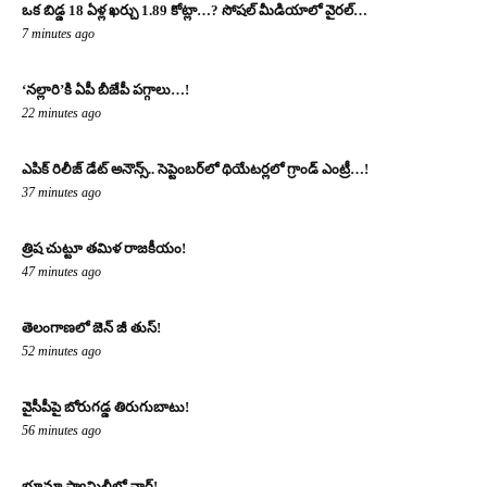
ఒక బిడ్డ 18 ఏళ్ల ఖర్చు 1.89 కోట్లా…? సోష‌ల్ మీడియాలో వైర‌ల్‌…
7 minutes ago
‘నల్లారి’కి ఏపీ బీజేపీ పగ్గాలు…!
22 minutes ago
ఎపిక్ రిలీజ్ డేట్ అనౌన్స్.. సెప్టెంబర్‌లో థియేటర్లలో గ్రాండ్ ఎంట్రీ…!
37 minutes ago
త్రిష చుట్టూ తమిళ రాజకీయం!
47 minutes ago
తెలంగాణలో జెన్ జీ తుస్!
52 minutes ago
వైసీపీపై బోరుగడ్డ తిరుగుబాటు!
56 minutes ago
భూమా ఫ్యామిలీలో వార్!