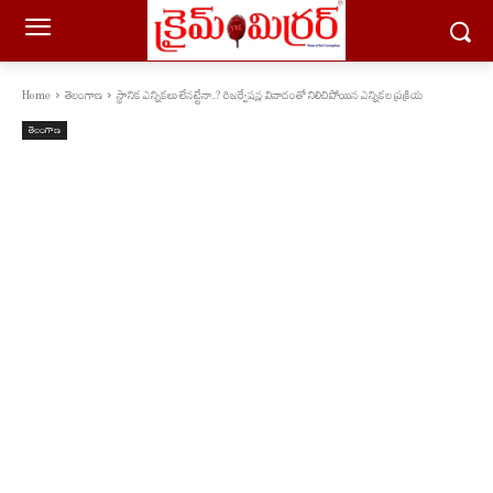
Home
తెలంగాణ
స్థానిక ఎన్నికలు లేనట్టేనా..? రిజర్వేషన్ల వివాదంతో నిలిచిపోయిన ఎన్నికల ప్రక్రియ
తెలంగాణ