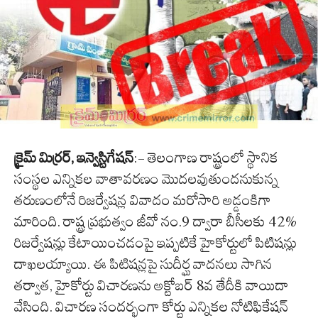
క్రైమ్ మిర్రర్, ఇన్వెస్టిగేషన్
:- తెలంగాణ రాష్ట్రంలో స్థానిక
సంస్థల ఎన్నికల వాతావరణం మొదలవుతుందనుకున్న
తరుణంలోనే రిజర్వేషన్ల వివాదం మరోసారి అడ్డంకిగా
మారింది. రాష్ట్ర ప్రభుత్వం జీవో నం.9 ద్వారా బీసీలకు 42%
రిజర్వేషన్లు కేటాయించడంపై ఇప్పటికే హైకోర్టులో పిటిషన్లు
దాఖలయ్యాయి. ఈ పిటిషన్లపై సుదీర్ఘ వాదనలు సాగిన
తర్వాత, హైకోర్టు విచారణను అక్టోబర్ 8వ తేదీకి వాయిదా
వేసింది. విచారణ సందర్భంగా కోర్టు ఎన్నికల నోటిఫికేషన్