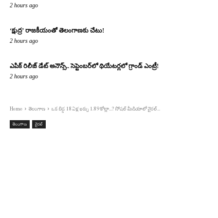
2 hours ago
‘క్షుద్ర’ రాజకీయంతో తెలంగాణకు చేటు!
2 hours ago
ఎపిక్ రిలీజ్ డేట్ అనౌన్స్.. సెప్టెంబర్‌లో థియేటర్లలో గ్రాండ్ ఎంట్రీ!
2 hours ago