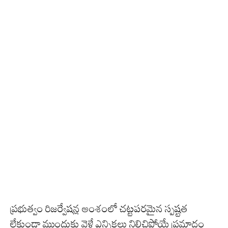
ప్రభుత్వం రిజర్వేషన్ల అంశంలో చట్టపరమైన స్పష్టత
లేకుండా ముందుకు వెళ్తే ఎన్నికలు నిలిచిపోయే ప్రమాదం