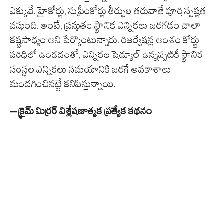
ఎక్కువే. హైకోర్టు, సుప్రీంకోర్టు తీర్పుల తరువాతే పూర్తి స్పష్టత
వస్తుంది. అంటే, ప్రస్తుతం స్థానిక ఎన్నికలు జరగడం చాలా
కష్టసాధ్యం అని పేర్కొంటున్నారు. రిజర్వేషన్ల అంశం కోర్టు
పరిధిలో ఉండడంతో, ఎన్నికల షెడ్యూల్ ఉన్నప్పటికీ స్థానిక
సంస్థల ఎన్నికలు సమయానికి జరగే అవకాశాలు
మందగించినట్టే కనిపిస్తున్నాయి.
– క్రైమ్ మిర్రర్ విశ్లేషణాత్మక ప్రత్యేక కథనం