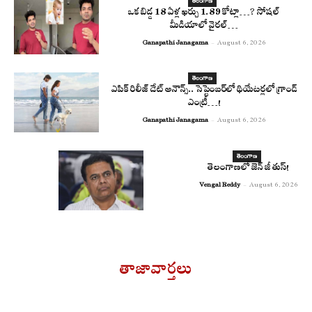
తెలంగాణ
ఒక బిడ్డ 18 ఏళ్ల ఖర్చు 1.89 కోట్లా…? సోష‌ల్
మీడియాలో వైర‌ల్‌…
Ganapathi Janagama
-
August 6, 2026
తెలంగాణ
ఎపిక్ రిలీజ్ డేట్ అనౌన్స్.. సెప్టెంబర్‌లో థియేటర్లలో గ్రాండ్
ఎంట్రీ…!
Ganapathi Janagama
-
August 6, 2026
తెలంగాణ
తెలంగాణలో జెన్ జీ తుస్!
Vengal Reddy
-
August 6, 2026
తాజావార్తలు