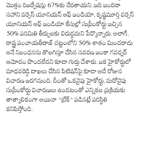
మొత్తం రిజర్వేషన్లు 67%కు చేరతాయని, ఇది ఇందిరా
సహాని వర్సెస్ యూనియన్ ఆఫ్ ఇండియా, కృష్ణమూర్తి వర్సెస్
యూనియన్ ఆఫ్ ఇండియా కేసుల్లో సుప్రీంకోర్టు ఇచ్చిన
50% పరిమితి తీర్పులకు విరుద్ధమని పేర్కొన్నారు. అలాగే,
రాష్ట్ర పంచాయతీరాజ్ చట్టంలోని 50% శాతం మించరాదు
అనే నిబంధనను తొలగిస్తూ చేసిన సవరణ ఇంకా గవర్నర్
ఆమోదం పొందలేదని కూడా గుర్తు చేశారు. ఇక హైకోర్టులో
మాధవరెడ్డి దాఖలు చేసిన పిటిషన్‌పై కూడా అదే రోజున
విచారణ జరగనుంది. దీంతో ఒకవైపు హైకోర్టు, మరోవైపు
సుప్రీంకోర్టు విచారణలు ఉండటంతో ఎన్నికల ప్రక్రియకు
తాత్కాలికంగా అయినా “బ్రేక్” పడినట్లే పరిస్థితి
కనిపిస్తోంది.