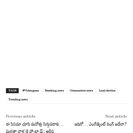
TAGS
#Telangana
Breaking news
Crimemirror news
Local election
Trending news
Previous article
Next article
ఈ సినిమా చూసి మనోళ్లు సిగ్గుపడాలి…
ఇదిగో… ఎంగేజ్మెంట్ రింగ్ ఇదేనా?
మిగతా వాళ్ళకి హ్యాట్సాఫ్ : ఆర్జీవి