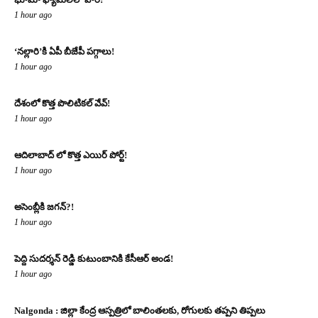
1 hour ago
‘నల్లారి’కి ఏపీ బీజేపీ పగ్గాలు!
1 hour ago
దేశంలో కొత్త పొలిటికల్ వేవ్!
1 hour ago
ఆదిలాబాద్ లో కొత్త ఎయిర్ పోర్ట్!
1 hour ago
అసెంబ్లీకి జగన్?!
1 hour ago
పెద్ది సుదర్శన్ రెడ్డి కుటుంబానికి కేసీఆర్ అండ!
1 hour ago
Nalgonda : జిల్లా కేంద్ర ఆస్పత్రిలో బాలింతలకు, రోగులకు తప్పని తిప్పలు