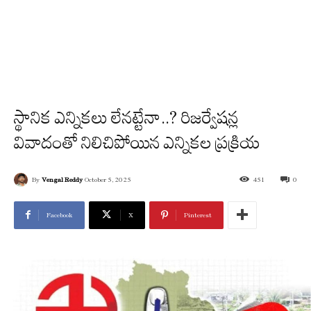
స్థానిక ఎన్నికలు లేనట్టేనా..? రిజర్వేషన్ల
వివాదంతో నిలిచిపోయిన ఎన్నికల ప్రక్రియ
By
Vengal Reddy
October 5, 2025
451
0
Facebook
X
Pinterest