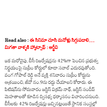
Read also :
ఈ సినిమా చూసి మనోళ్లు సిగ్గుపడాలి…
మిగతా వాళ్ళకి హ్యాట్సాఫ్ : ఆర్జీవి
ఇక మరోవైపు, బీసీ రిజర్వేషన్లను 42%గా పెంచిన ప్రభుత్వ
నిర్ణయంపై సుప్రీం కోర్టులో కూడా సవాల్‌ ఎదురవుతోంది.
వంగ గోపాల్ రెడ్డి అనే వ్యక్తి శనివారం సుప్రీం కోర్టును
ఆశ్రయించి, జీవో నం.9ను రద్దు చేయాలని కోరారు. ఈ
పిటిషన్‌ను సోమవారం జస్టిస్ విక్రమ్ నాథ్, జస్టిస్ సందీప్
మెహతాలతో కూడిన ద్విసభ్య ధర్మాసనం విచారించనుంది.
బీసీలకు 42% రిజర్వేషన్లు ఇచ్చినట్లయితే స్థానిక సంస్థల్లో