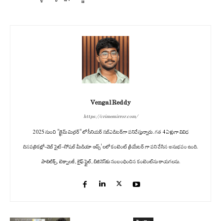
Vengal Reddy
https://crimemirror.com/
2025 నుంచి "క్రైమ్ మిర్రర్" లో సీనియర్ సబ్‌ఎడిటర్‌గా పనిచేస్తున్నారు. గత 4 ఏళ్లుగా వివిధ
దినపత్రికల్లో-వెబ్ సైట్-సోషల్ మీడియా ఆప్స్' లలో కంటెంట్ క్రియేటర్ గా పని చేసిన అనుభవం ఉంది.
పాలిటిక్స్‌, టెక్నాలజీ, లైఫ్‌ స్టైల్‌, బిజినెస్‌కు సంబంధించిన కంటెంట్‌ను రాయగలను.