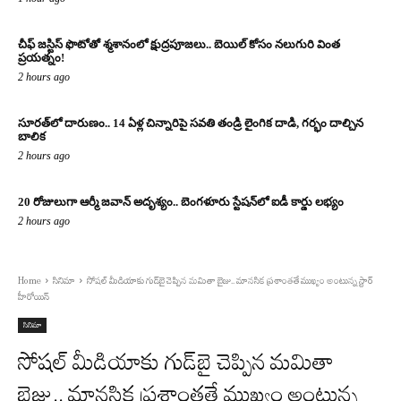
చీఫ్ జస్టిస్ ఫొటోతో శ్మశానంలో క్షుద్రపూజలు.. బెయిల్ కోసం నలుగురి వింత
ప్రయత్నం!
2 hours ago
సూరత్‌లో దారుణం.. 14 ఏళ్ల చిన్నారిపై సవతి తండ్రి లైంగిక దాడి, గర్భం దాల్చిన
బాలిక
2 hours ago
20 రోజులుగా ఆర్మీ జవాన్ అదృశ్యం.. బెంగళూరు స్టేషన్‌లో ఐడీ కార్డు లభ్యం
2 hours ago