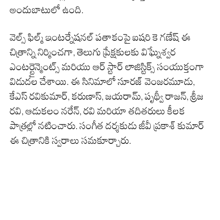
అందుబాటులో ఉంది.
వెల్స్ ఫిల్మ్ ఇంటర్నేషనల్ పతాకంపై ఐషరి కె గణేష్ ఈ
చిత్రాన్ని నిర్మించగా, తెలుగు ప్రేక్షకులకు విఘ్నేశ్వర
ఎంటర్టైన్మెంట్స్ మరియు ఆర్ స్టార్ లాజిస్టిక్స్ సంయుక్తంగా
విడుదల చేశాయి. ఈ సినిమాలో సూరజ్ వెంజరమూడు,
కేఎస్ రవికుమార్, కరుణాస్, జయరామ్, పృథ్వీ రాజన్, శ్రీజ
రవి, ఆడుకలం నరేన్, రవి మరియా తదితరులు కీలక
పాత్రల్లో నటించారు. సంగీత దర్శకుడు జీవీ ప్రకాశ్ కుమార్
ఈ చిత్రానికి స్వరాలు సమకూర్చారు.