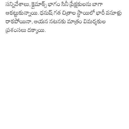
సన్నివేశాలు, క్లైమాక్స్ భాగం సినీ ప్రేక్షకులను బాగా
ఆకట్టుకున్నాయి. ధనుష్ గత చిత్రాల స్థాయిలో భారీ వసూళ్లు
రాకపోయినా, ఆయన నటనకు మాత్రం విమర్శకుల
ప్రశంసలు దక్కాయి.