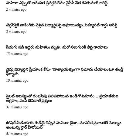
మహిళా ఎస్సైతో అనుచిత ప్రవర్తన కేసు: వైసీపీ నేత రవికుమార్ అరెస్ట్
2 minutes ago
టెర్రస్‌పైకి వాకింగ్‌కు వెళ్లిన విద్యార్థినిపై అఘాయిత్యం..సెక్యూరిటీ గార్డు అరెస్ట్
3 minutes ago
పిడుగు పడి ఇద్దరు మహిళలు మృతి.. మరో నలుగురికి తీవ్ర గాయాలు
13 minutes ago
వైద్య విద్యార్థిని ప్రియాంక కేసు- ‘హత్యాయత్నం’గా నమోదు చేయాలంటూ తండ్రి
ఫిర్యాదు
19 minutes ago
పైలట్ ఆలస్యంతో గంటసేపు నిలిచిపోయిన ఇండిగో విమానం… ప్రయాణికుల
ఆగ్రహం, ఎంపీ బెనివాల్ ప్రశ్నలు
31 minutes ago
సోషల్ మీడియాకు గుడ్‌బై చెప్పిన మమితా బైజు.. మానసిక ప్రశాంతతే ముఖ్యం
అంటున్న స్టార్ హీరోయిన్
41 minutes ago