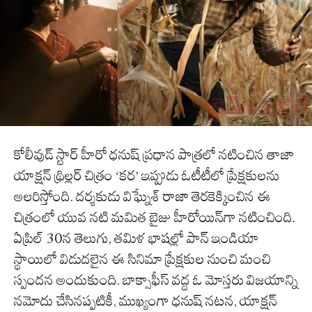
కోలీవుడ్ స్టార్ హీరో ధనుష్ ప్రధాన పాత్రలో నటించిన తాజా
యాక్షన్ థ్రిల్లర్ చిత్రం ‘కర’ ఇప్పుడు ఓటీటీలో ప్రేక్షకులను
అలరిస్తోంది. దర్శకుడు విఘ్నేశ్ రాజా తెరకెక్కించిన ఈ
చిత్రంలో యువ నటి మమిత బైజు హీరోయిన్‌గా నటించింది.
ఏప్రిల్ 30న తెలుగు, తమిళ భాషల్లో పాన్ ఇండియా
స్థాయిలో విడుదలైన ఈ సినిమా ప్రేక్షకుల నుంచి మంచి
స్పందన అందుకుంది. బాక్సాఫీస్ వద్ద ఓ మోస్తరు విజయాన్ని
నమోదు చేసినప్పటికీ, ముఖ్యంగా ధనుష్ నటన, యాక్షన్