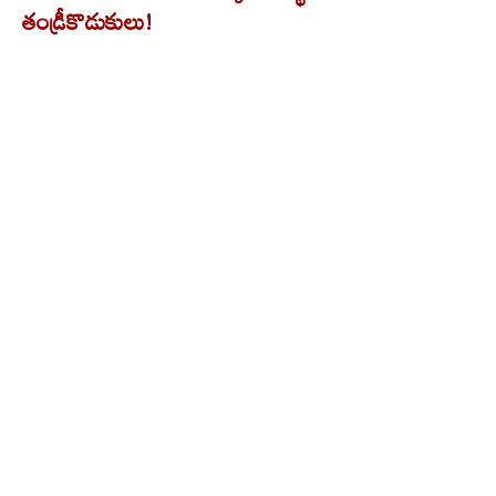
తండ్రీకొడుకులు!