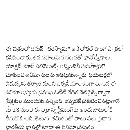
ఈ చిత్రంలో ధనుష్ “కరస్వామి” అనే లోకల్ దొంగ పాత్రలో
కనిపించారు. తన సహజమైన నటనతో భావోద్వేగాలు,
యాక్షన్, మాస్ ఎలిమెంట్స్ అన్నింటినీ సమపాళ్లలో
చూపించి అభిమానులను ఆకట్టుకున్నారు. థియేటర్లలో
విడుదలైన తర్వాత మంచి చర్చనీయాంశంగా మారిన ఈ
సినిమా ఇప్పుడు ప్రముఖ ఓటీటీ వేదిక నెట్‌ఫ్లెక్స్ ద్వారా
ప్రేక్షకుల ముందుకు వచ్చింది. ఇప్పటికే ప్రకటించినట్లుగానే
మే 28 నుంచి ఈ చిత్రాన్ని స్ట్రీమింగ్‌కు అందుబాటులోకి
తీసుకొచ్చింది. తెలుగు, తమిళంతో పాటు పలు ప్రధాన
భారతీయ భాషల్లో కూడా ఈ సినిమా ప్రస్తుతం