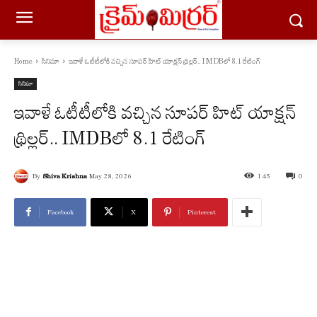
Home
సినిమా
ఇవాళే ఓటీటీలోకి వచ్చిన సూపర్ హిట్ యాక్షన్ థ్రిల్లర్.. IMDBలో 8.1 రేటింగ్
సినిమా
ఇవాళే ఓటీటీలోకి వచ్చిన సూపర్ హిట్ యాక్షన్
థ్రిల్లర్.. IMDBలో 8.1 రేటింగ్
By
Shiva Krishna
May 28, 2026
145
0
Facebook
X
Pinterest