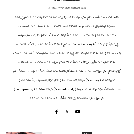
http://www.crimemirror.com
శివకృష్ణ క్రైమ్ మిర్రర్ వెబ్‌సైట్‌లో డిజిటల్ జర్నలిస్టుగా పని చేస్తున్నారు. క్రైమ్, రాజకీయాలు, సామాజిక
అంశాలు మరియు ప్రజలకు సంబంధించిన తాజా పరిణామాలపై వార్తలు, విశ్లేషణాత్మక కథనాలు
రాస్తున్నారు. వార్తలను ప్రచురించే ముందు విశ్వసనీయ వనరులు, అధికారిక ప్రకటనలు మరియు
అందుబాటులో ఉన్న డేటాను పరిశీలించి నిజ నిర్ధారణ (Fact-Checking) చేయడంపై ప్రత్యేక దృష్టి
పెడతారు. డిజిటల్ మీడియా ప్రమాణాలను అనుసరించి స్పష్టమైన, నిజమైన మరియు సమగ్ర సమాచారాన్ని
పాఠకులకు అందించడం ఆయన లక్ష్యం. వైరల్ సోషల్ మీడియా పోస్టులు, బ్రేకింగ్ న్యూస్ మరియు
ప్రాంతీయ అంశాలపై పరిశీలన చేసి పాఠకులకు విశ్వసనీయమైన సమాచారం అందిస్తున్నారు. క్రైమ్ మిర్రర్లో
ప్రచురితమయ్యే వార్తలు జర్నలిస్టిక్ నైతిక ప్రమాణాలు, ఖచ్చితత్వం (Accuracy), పారదర్శకత
(Transparency) మరియు బాధ్యత (Accountability) సూత్రాలను పాటిస్తూ సిద్ధం చేయబడతాయి.
పాఠకులకు సరైన సమాచారం చేరేలా శివకృష్ణ నిరంతరం కృషి చేస్తున్నారు.