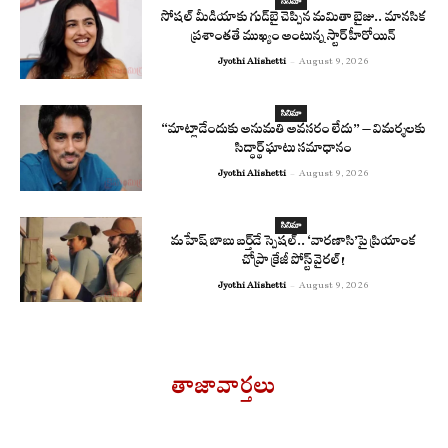
సినిమా
సోషల్ మీడియాకు గుడ్‌బై చెప్పిన మమితా బైజు.. మానసిక
ప్రశాంతతే ముఖ్యం అంటున్న స్టార్ హీరోయిన్
Jyothi Alishetti
-
August 9, 2026
సినిమా
“మాట్లాడేందుకు అనుమతి అవసరం లేదు” – విమర్శలకు
సిద్ధార్థ్ ఘాటు సమాధానం
Jyothi Alishetti
-
August 9, 2026
సినిమా
మహేష్ బాబు బర్త్‌డే స్పెషల్.. ‘వారణాసి’పై ప్రియాంక
చోప్రా క్రేజీ పోస్ట్ వైరల్!
Jyothi Alishetti
-
August 9, 2026
తాజావార్తలు