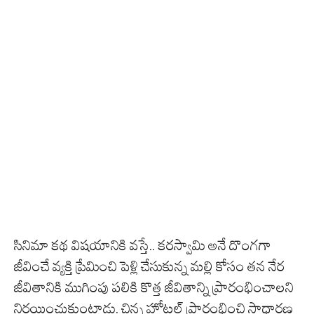
సినిమా కథ విషయానికి వస్తే.. కరస్వామి అనే దొంగగా
జీవించే వ్యక్తి ప్రేమించి పెళ్లి చేసుకున్న మల్లి కోసం తన నేర
జీవితానికి ముగింపు పలికి కొత్త జీవితాన్ని ప్రారంభించాలని
నిర్ణయించుకుంటాడు. చిన్న హోటల్ ప్రారంభించి సాధారణ