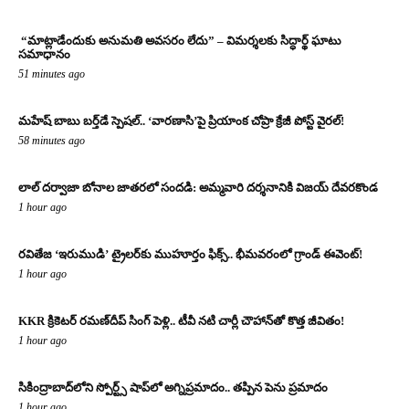
“మాట్లాడేందుకు అనుమతి అవసరం లేదు” – విమర్శలకు సిద్ధార్థ్ ఘాటు
సమాధానం
51 minutes ago
మహేష్ బాబు బర్త్‌డే స్పెషల్.. ‘వారణాసి’పై ప్రియాంక చోప్రా క్రేజీ పోస్ట్ వైరల్!
58 minutes ago
లాల్ దర్వాజా బోనాల జాతరలో సందడి: అమ్మవారి దర్శనానికి విజయ్ దేవరకొండ
1 hour ago
రవితేజ ‘ఇరుముడి’ ట్రైలర్‌కు ముహూర్తం ఫిక్స్.. భీమవరంలో గ్రాండ్ ఈవెంట్!
1 hour ago
KKR క్రికెటర్ రమణ్‌దీప్ సింగ్ పెళ్లి.. టీవీ నటి చార్లీ చౌహాన్‌తో కొత్త జీవితం!
1 hour ago
సికింద్రాబాద్‌లోని స్పోర్ట్స్ షాప్‌లో అగ్నిప్రమాదం.. తప్పిన పెను ప్రమాదం
1 hour ago