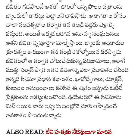
జీవితం గడపాలనే ఆశతో, ఊరిలో ఉన్న పొలం పత్రాలను
బ్యాంకులో తాకట్టు పెట్టాలని భావిస్తాడు. ఆ కాగితాల కోసం
చాలా సంవత్సరాల తర్వాత తన తండ్రి వద్దకు వెళ్లాల్సి
వస్తుంది. అయితే అక్కడ జరిగిన అనూహ్య సంఘటనలు
అతని జీవితాన్ని పూర్తిగా మార్చేస్తాయి. బ్యాంకు అధికారుల
క్రూరత్వం కారణంగా తన తండ్రిని కోల్పోయిన కరస్వామి
జీవితంలో ఆ తర్వాత చోటుచేసుకున్న పరిణామాలు, అలాగే
ముత్తు సెల్వన్ పాత్ర అతని జీవితాన్ని ఎలా ప్రభావితం చేసింది
అన్నదే సినిమా ప్రధాన కథాంశం. భావోద్వేగాలు, యాక్షన్,
కుటుంబ అనుబంధాలు కలిసిన ఈ చిత్రం ఇప్పుడు ఓటీటీ
ప్రేక్షకులను ఆకట్టుకుంటోంది. థియేటర్లలో ఈ సినిమాను
మిస్ అయిన వారు ఇప్పుడు ఇంట్లోనే చూసి ఆస్వాదించే
అవకాశం పొందుతున్నారు.
ALSO READ:
లేని హత్యకు నేరస్థులుగా మారిన