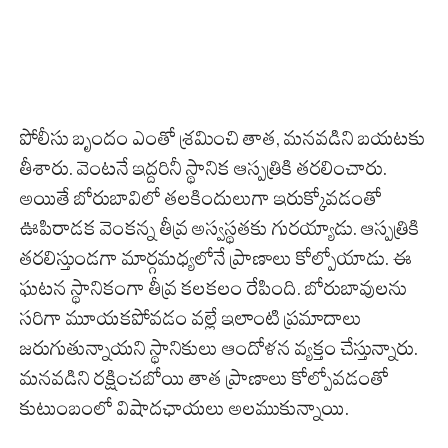
పోలీసు బృందం ఎంతో శ్రమించి తాత, మనవడిని బయటకు
తీశారు. వెంటనే ఇద్దరినీ స్థానిక ఆస్పత్రికి తరలించారు.
అయితే బోరుబావిలో తలకిందులుగా ఇరుక్కోవడంతో
ఊపిరాడక వెంకన్న తీవ్ర అస్వస్థతకు గురయ్యాడు. ఆస్పత్రికి
తరలిస్తుండగా మార్గమధ్యలోనే ప్రాణాలు కోల్పోయాడు. ఈ
ఘటన స్థానికంగా తీవ్ర కలకలం రేపింది. బోరుబావులను
సరిగా మూయకపోవడం వల్లే ఇలాంటి ప్రమాదాలు
జరుగుతున్నాయని స్థానికులు ఆందోళన వ్యక్తం చేస్తున్నారు.
మనవడిని రక్షించబోయి తాత ప్రాణాలు కోల్పోవడంతో
కుటుంబంలో విషాదఛాయలు అలముకున్నాయి.