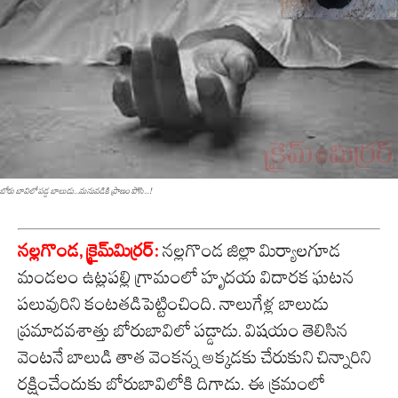
బోరు బావిలో ప‌డ్డ బాలుడు...మ‌నువ‌డికి ప్రాణం పోసి...!
నల్లగొండ, క్రైమ్‌మిర్ర‌ర్‌:
న‌ల్ల‌గొండ జిల్లా మిర్యాల‌గూడ
మండ‌లం ఉట్ల‌ప‌ల్లి గ్రామంలో హృద‌య విదార‌క ఘ‌ట‌న
ప‌లువురిని కంట‌త‌డిపెట్టించింది. నాలుగేళ్ల బాలుడు
ప్రమాదవశాత్తు బోరుబావిలో పడ్డాడు. విషయం తెలిసిన
వెంటనే బాలుడి తాత వెంకన్న అక్కడకు చేరుకుని చిన్నారిని
రక్షించేందుకు బోరుబావిలోకి దిగాడు. ఈ క్రమంలో