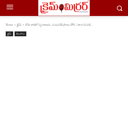
Home
క్రైమ్
బోరు బావిలో ప‌డ్డ బాలుడు...మ‌నువ‌డికి ప్రాణం పోసి...! తాత చివ‌రికి....
క్రైమ్
తెలంగాణ