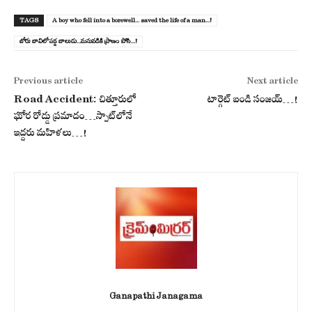
TAGS
A boy who fell into a borewell... saved the life of a man...!
బోరు బావిలో ప‌డ్డ బాలుడు...మ‌నువ‌డికి ప్రాణం పోసి...!
Previous article
Next article
Road Accident: చిత్తూరులో
టార్గెట్ బండి సంజయ్…!
ఘోర రోడ్డు ప్ర‌మాదం…స్పాట్‌లోనే
ఇద్ద‌రు మ‌హిళ‌లు…!
Ganapathi Janagama