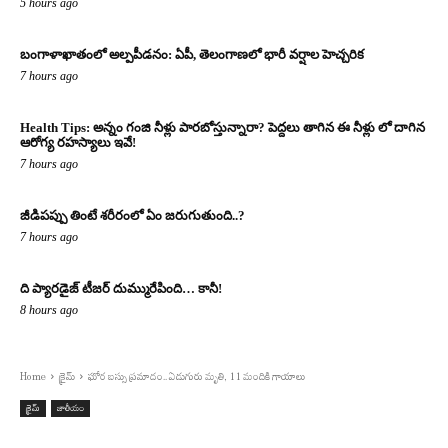
5 hours ago
బంగాళాఖాతంలో అల్పపీడనం: ఏపీ, తెలంగాణలో భారీ వర్షాల హెచ్చరిక
7 hours ago
Health Tips: అన్నం గంజి నీళ్లు పారబోస్తున్నారా? పెద్దలు తాగిన ఈ నీళ్లు లో దాగిన
ఆరోగ్య రహస్యాలు ఇవే!
7 hours ago
జీడిపప్పు తింటే శరీరంలో ఏం జరుగుతుంది..?
7 hours ago
ది ప్యారడైజ్ టీజర్ దుమ్మురేపింది… కానీ!
8 hours ago