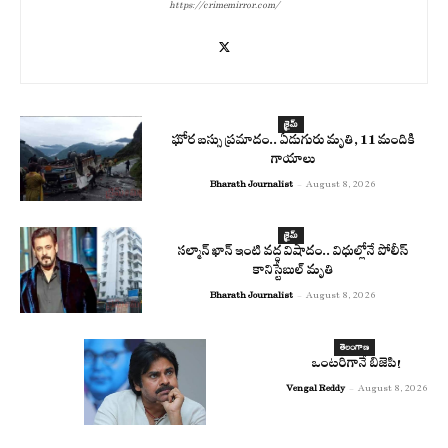
https://crimemirror.com/
క్రైమ్
ఘోర బస్సు ప్రమాదం.. ఏడుగురు మృతి, 11 మందికి
గాయాలు
Bharath Journalist
-
August 8, 2026
క్రైమ్
సల్మాన్ ఖాన్ ఇంటి వద్ద విషాదం.. విధుల్లోనే పోలీస్
కానిస్టేబుల్ మృతి
Bharath Journalist
-
August 8, 2026
తెలంగాణ
ఒంటరిగానే బిజెపి!
Vengal Reddy
-
August 8, 2026