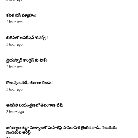
కవిత బిసి వ్యూహం!
1 hour ago
బిజెపిలో ఆపరేషన్ ‘రివర్స్’!
1 hour ago
వైయస్సార్ కాంగ్రెస్ కు షాక్!
1 hour ago
కొలువు ఒకటే.. జీతాలు రెండు!
1 hour ago
అవినీతి నియంత్రణలో తెలంగాణ భేష్!
2 hours ago
జగిత్యాల జిల్లా మల్యాలలో మహిళపై సామూహిక లైంగిక దాడి.. నలుగురు
నిందితుల అరెస్ట్