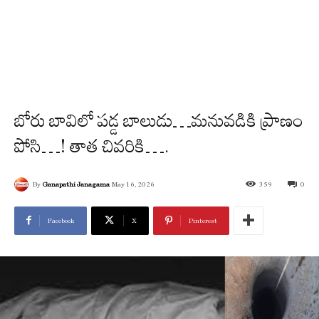
బోరు బావిలో ప‌డ్డ బాలుడు…మ‌నువ‌డికి ప్రాణం
పోసి…! తాత చివ‌రికి….
By
Ganapathi Janagama
May 16, 2026
359
0
Facebook
X
Pinterest