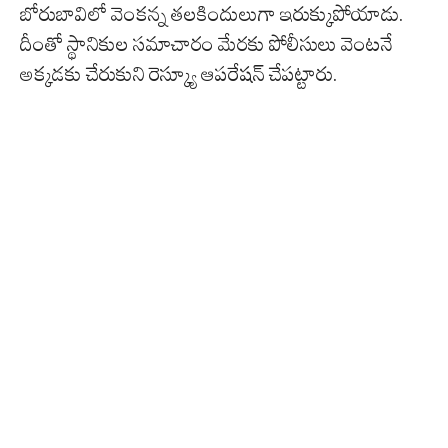
బోరుబావిలో వెంకన్న తలకిందులుగా ఇరుక్కుపోయాడు.
దీంతో స్థానికుల సమాచారం మేరకు పోలీసులు వెంటనే
అక్కడకు చేరుకుని రెస్క్యూ ఆపరేషన్ చేపట్టారు.