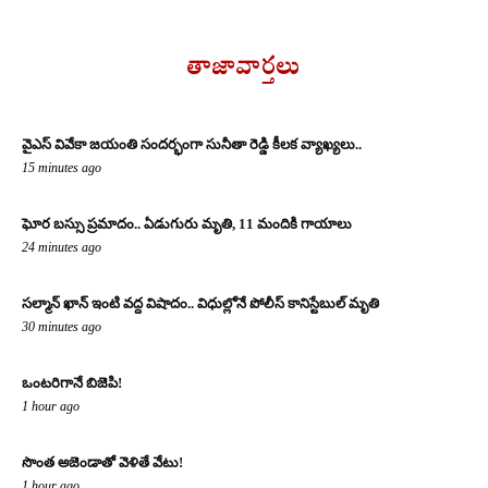
తాజావార్తలు
వైఎస్ వివేకా జయంతి సందర్భంగా సునీతా రెడ్డి కీలక వ్యాఖ్యలు..
15 minutes ago
ఘోర బస్సు ప్రమాదం.. ఏడుగురు మృతి, 11 మందికి గాయాలు
24 minutes ago
సల్మాన్ ఖాన్ ఇంటి వద్ద విషాదం.. విధుల్లోనే పోలీస్ కానిస్టేబుల్ మృతి
30 minutes ago
ఒంటరిగానే బిజెపి!
1 hour ago
సొంత అజెండాతో వెళితే వేటు!
1 hour ago