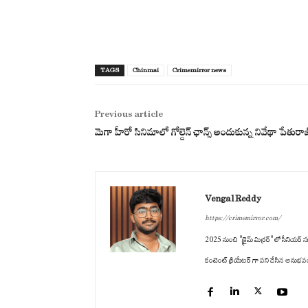
TAGS
Chinmai
Crimemirror news
Previous article
మెగా హీరో సినిమాలో గోల్డెన్ ఛాన్స్ అందుకున్న నివేథా పేతురా
Vengal Reddy
https://crimemirror.com/
2025 నుంచి "క్రైమ్ మిర్రర్" లో సీనియర్ సబ
కంటెంట్ క్రియేటర్ గా పని చేసిన అనుభవం ఉం