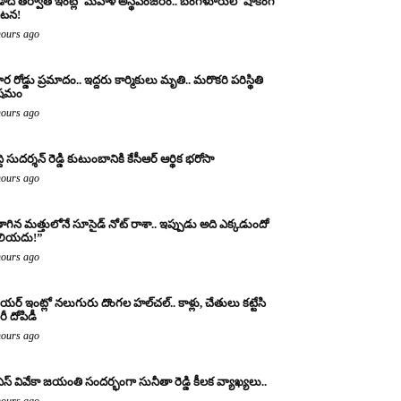
ాది తర్వాత ఇంట్లో మహిళ అస్థిపంజరం.. బెంగళూరులో షాకింగ్
టన!
hours ago
ర రోడ్డు ప్రమాదం.. ఇద్దరు కార్మికులు మృతి.. మరొకరి పరిస్థితి
ిషమం
hours ago
్ది సుదర్శన్ రెడ్డి కుటుంబానికి కేసీఆర్ ఆర్థిక భరోసా
hours ago
ాగిన మత్తులోనే సూసైడ్ నోట్ రాశా.. ఇప్పుడు అది ఎక్కడుందో
లియదు!”
hours ago
యర్ ఇంట్లో నలుగురు దొంగల హల్‌చల్.. కాళ్లు, చేతులు కట్టేసి
ీ దోపిడీ
hours ago
ఎస్ వివేకా జయంతి సందర్భంగా సునీతా రెడ్డి కీలక వ్యాఖ్యలు..
hours ago