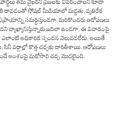
పార్టీలు తమ వైఖరిని ప్రజలకు వివరించాలని కూడా
లోకి రావడంతో సోషల్ మీడియాలో మద్దతు, వ్యతిరేక
భిప్రాయాన్ని సమర్థిస్తుండగా, మరికొందరు ఆరోపణలు
ి వ్యాఖ్యానిస్తున్నారు.ఇదిలా ఉండగా, ఈ వివాదంపై
వరకు ఎలాంటి అధికారిక స్పందన వెలువడలేదు. అయితే
సినీ వర్గాల్లో కొత్త చర్చకు దారితీశాయి. ఆరోపణలు
ల్పించే అంశంపై మరోసారి చర్చ మొదలైంది.