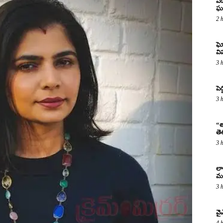
ఏడ
ఘ
2 
ఘో
వ
3 
పెద
3 
“త
తె
3 
లా
మర
3 
వై
4 