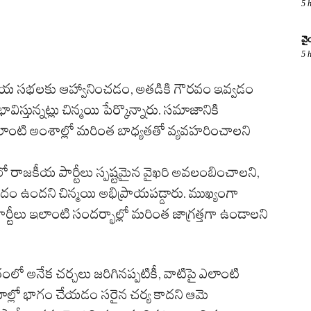
5 
వై
5 
ాజకీయ సభలకు ఆహ్వానించడం, అతడికి గౌరవం ఇవ్వడం
స్తున్నట్లు చిన్మయి పేర్కొన్నారు. సమాజానికి
ు ఇలాంటి అంశాల్లో మరింత బాధ్యతతో వ్యవహరించాలని
 రాజకీయ పార్టీలు స్పష్టమైన వైఖరి అవలంబించాలని,
రమాదం ఉందని చిన్మయి అభిప్రాయపడ్డారు. ముఖ్యంగా
ర్టీలు ఇలాంటి సందర్భాల్లో మరింత జాగ్రత్తగా ఉండాలని
లో అనేక చర్చలు జరిగినప్పటికీ, వాటిపై ఎలాంటి
రమాల్లో భాగం చేయడం సరైన చర్య కాదని ఆమె