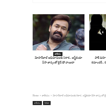
జాతీయం
మోహన్‌లాల్ అభిమానులకు నిరాశ.. ఆస్ట్రేలియా
పాక్ మహిళ
వీసా జాప్యంతో లైవ్ షో వాయిదా
కమాండర్.. ర