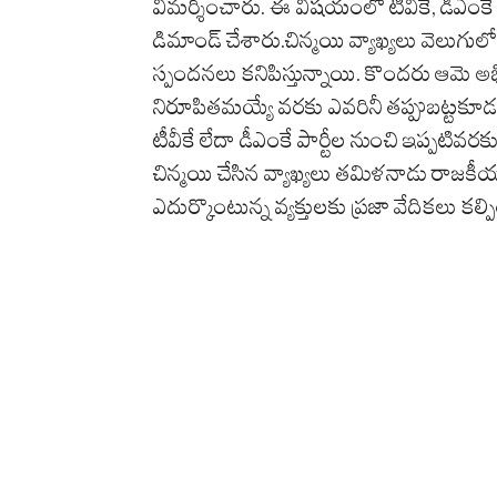
విమర్శించారు. ఈ విషయంలో టీవీకే, డీఎంకే 
డిమాండ్ చేశారు.చిన్మయి వ్యాఖ్యలు వెలుగు
స్పందనలు కనిపిస్తున్నాయి. కొందరు ఆమె అ
నిరూపితమయ్యే వరకు ఎవరినీ తప్పుబట్టకూడదన
టీవీకే లేదా డీఎంకే పార్టీల నుంచి ఇప్పటి
చిన్మయి చేసిన వ్యాఖ్యలు తమిళనాడు రాజకీయ, 
ఎదుర్కొంటున్న వ్యక్తులకు ప్రజా వేదికలు క