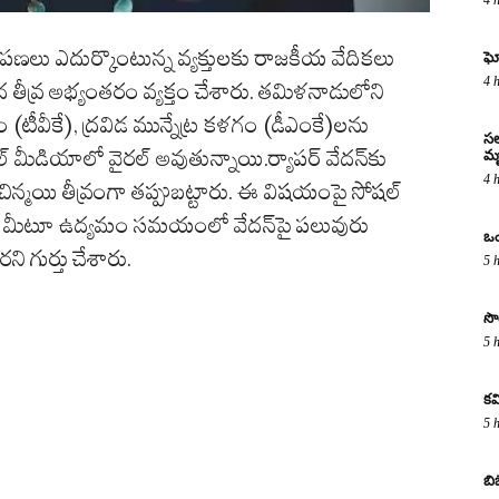
ోపణలు ఎదుర్కొంటున్న వ్యక్తులకు రాజకీయ వేదికలు
ఘో
4 
ద తీవ్ర అభ్యంతరం వ్యక్తం చేశారు. తమిళనాడులోని
 (టీవీకే), ద్రవిడ మున్నేట్ర కళగం (డీఎంకే)లను
సల
సోషల్ మీడియాలో వైరల్ అవుతున్నాయి.ర్యాపర్ వేదన్‌కు
మృ
4 
 చిన్మయి తీవ్రంగా తప్పుబట్టారు. ఈ విషయంపై సోషల్
లో మీటూ ఉద్యమం సమయంలో వేదన్‌పై పలువురు
ఒం
 గుర్తు చేశారు.
5 
సొ
5 
కవ
5 
బి