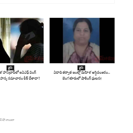
క్రైమ్
క్రైమ్
 హనీట్రాప్‌లో ఐఏఎఫ్ వింగ్
ఏడాది తర్వాత ఇంట్లో మహిళ అస్థిపంజరం..
హస్య సమాచారం లీక్ చేశాడా?
బెంగళూరులో షాకింగ్ ఘటన!