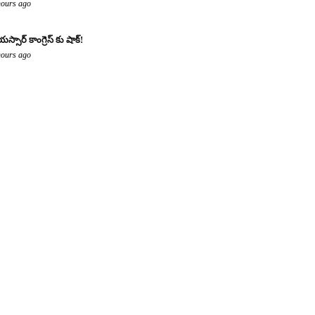
hours ago
యస్సార్ కాంగ్రెస్ కు షాక్!
hours ago