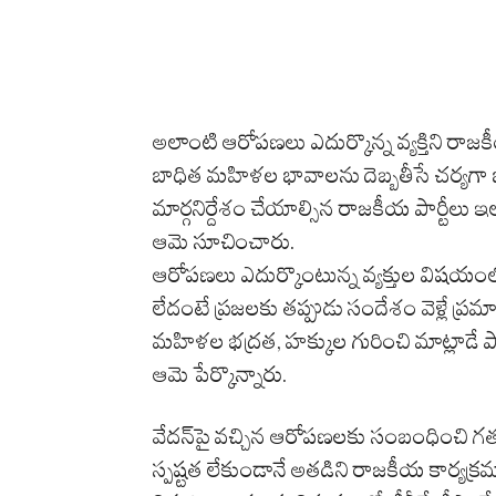
అలాంటి ఆరోపణలు ఎదుర్కొన్న వ్యక్తిని ర
బాధిత మహిళల భావాలను దెబ్బతీసే చర్యగా భావి
మార్గనిర్దేశం చేయాల్సిన రాజకీయ పార్టీల
ఆమె సూచించారు.
ఆరోపణలు ఎదుర్కొంటున్న వ్యక్తుల విషయంలో
లేదంటే ప్రజలకు తప్పుడు సందేశం వెళ్లే ప్
మహిళల భద్రత, హక్కుల గురించి మాట్లాడే పా
ఆమె పేర్కొన్నారు.
వేదన్‌పై వచ్చిన ఆరోపణలకు సంబంధించి గతం
స్పష్టత లేకుండానే అతడిని రాజకీయ కార్యక్