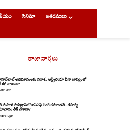
ాతీయం
సినిమా
ఇతరములు
తాజావార్తలు
హన్‌లాల్ అభిమానులకు నిరాశ.. ఆస్ట్రేలియా వీసా జాప్యంతో
వ్ షో వాయిదా
hour ago
క్ మహిళ హనీట్రాప్‌లో ఐఏఎఫ్ వింగ్ కమాండర్.. రహస్య
ాచారం లీక్ చేశాడా?
hours ago