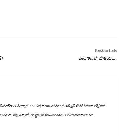
Next article
జ్!
తెలంగాణలో భూకంపం..
్‌ఎడిటర్‌గా పనిచేస్తున్నారు. గత 4 ఏళ్లుగా వివిధ దినపత్రికల్లో-వెబ్ సైట్-సోషల్ మీడియా ఆప్స్' లలో
ది. పాలిటిక్స్‌, టెక్నాలజీ, లైఫ్‌ స్టైల్‌, బిజినెస్‌కు సంబంధించిన కంటెంట్‌ను రాయగలను.