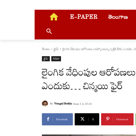
E-PAPER
తెలంగాణ
Home
క్రైమ్
లైంగిక వేధింపుల ఆరోపణలు ఎదుర్కొంటున్న వ్యక్తికి వేదిక ఎందుకు... చి
క్రైమ్
సినిమా
లైంగిక వేధింపుల ఆరోపణలు ఎద
ఎందుకు… చిన్మయి ఫైర్
By
Vengal Reddy
June 14, 2026
Facebook
X
Pinterest