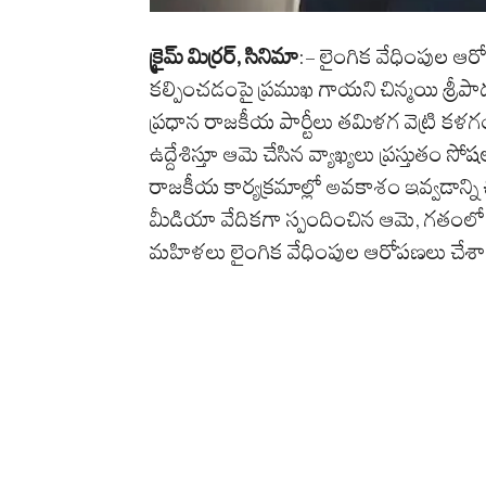
క్రైమ్ మిర్రర్, సినిమా
:- లైంగిక వేధింపుల ఆర
కల్పించడంపై ప్రముఖ గాయని చిన్మయి శ్రీపా
ప్రధాన రాజకీయ పార్టీలు తమిళగ వెట్రి కళగం
ఉద్దేశిస్తూ ఆమె చేసిన వ్యాఖ్యలు ప్రస్తుతం 
రాజకీయ కార్యక్రమాల్లో అవకాశం ఇవ్వడాన్ని
మీడియా వేదికగా స్పందించిన ఆమె, గతం
మహిళలు లైంగిక వేధింపుల ఆరోపణలు చేశారని