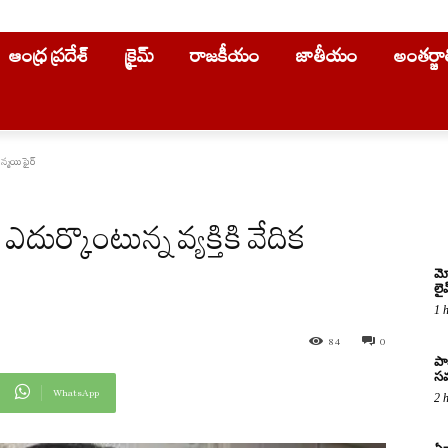
ఆంధ్ర ప్రదేశ్
క్రైమ్
రాజకీయం
జాతీయం
అంతర్జ
న్మయి ఫైర్
ుర్కొంటున్న వ్యక్తికి వేదిక
మో
లై
1 
84
0
పా
సమ
WhatsApp
2 