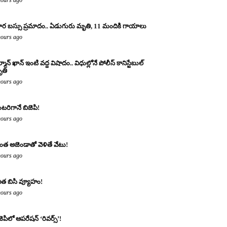
ర బస్సు ప్రమాదం.. ఏడుగురు మృతి, 11 మందికి గాయాలు
hours ago
్మాన్ ఖాన్ ఇంటి వద్ద విషాదం.. విధుల్లోనే పోలీస్ కానిస్టేబుల్
తి
hours ago
టరిగానే బిజెపి!
hours ago
ంత అజెండాతో వెళితే వేటు!
hours ago
ిత బిసి వ్యూహం!
hours ago
జెపిలో ఆపరేషన్ ‘రివర్స్’!