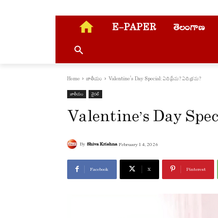
E-PAPER
తెలంగాణ
Home
జాతీయం
Valentine's Day Special: ఏది ప్రేమ? ఏది భ్రమ?
జాతీయం
వైరల్
Valentine’s Day Special
By
Shiva Krishna
February 14, 2026
Facebook
X
Pinterest