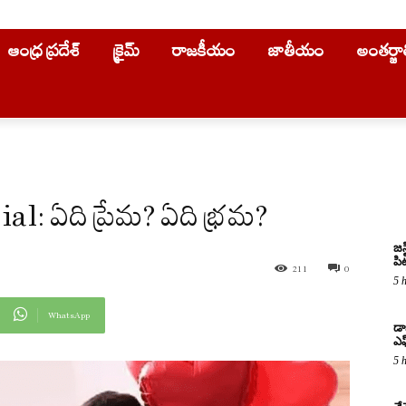
ఆంధ్ర ప్రదేశ్
క్రైమ్
రాజకీయం
జాతీయం
అంతర్జ
: ఏది ప్రేమ? ఏది భ్రమ?
జస
పిట
211
0
5 
WhatsApp
డా
ఎఫ
5 