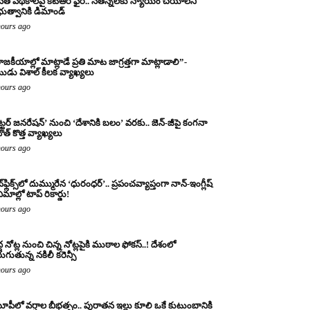
నేత పథకాలపై కేటీఆర్ ఫైర్.. నేతన్నలకు న్యాయం చేయాలని
రభుత్వానికి డిమాండ్
hours ago
ాజకీయాల్లో మాట్లాడే ప్రతి మాట జాగ్రత్తగా మాట్లాడాలి”-
ుడు విశాల్ కీలక వ్యాఖ్యలు
hours ago
ట్టర్ జనరేషన్’ నుంచి ‘దేశానికి బలం’ వరకు.. జెన్-జీపై కంగనా
ౌత్ కొత్త వ్యాఖ్యలు
hours ago
్‌ఫ్లిక్స్‌లో దుమ్మురేన ‘ధురంధర్’.. ప్రపంచవ్యాప్తంగా నాన్-ఇంగ్లీష్
ిమాల్లో టాప్ రికార్డు!
hours ago
ద్ద నోట్ల నుంచి చిన్న నోట్లపైకి ముఠాల ఫోకస్..! దేశంలో
రుగుతున్న నకిలీ కరెన్సీ
hours ago
పీలో వర్షాల బీభత్సం.. పురాతన ఇల్లు కూలి ఒకే కుటుంబానికి