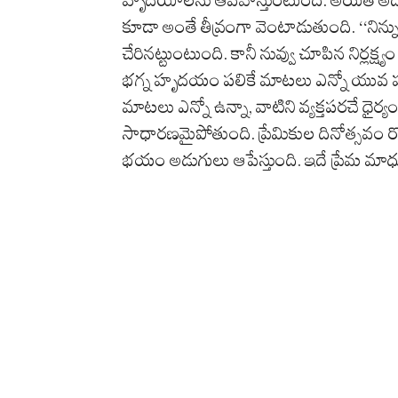
కూడా అంతే తీవ్రంగా వెంటాడుతుంది. ‘‘నిన్
చేరినట్టుంటుంది. కానీ నువ్వు చూపిన నిర్ల
భగ్న హృదయం పలికే మాటలు ఎన్నో యువ హృదయ
మాటలు ఎన్నో ఉన్నా, వాటిని వ్యక్తపరచే ధైర్య
సాధారణమైపోతుంది. ప్రేమికుల దినోత్సవం 
భయం అడుగులు ఆపేస్తుంది. ఇదే ప్రేమ మాధుర