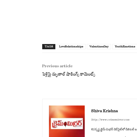
TAGS
LoveRelationships
ValentinesDay
YouthEmotions
Previous article
పెళ్లిపై మృణాల్ షాకింగ్స్ కామెంట్స్
Shiva Krishna
http://www.crimemirror.com
శివకృష్ణ క్రైమ్ మిర్రర్ వెబ్‌సైట్‌లో డిజ