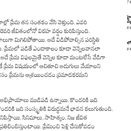
7 
హై
ల్లో ప్రేమ తన సంతకం వేసి వెళ్తుంది. ఎవరి
మృ
8 
రెవరి జీవితంలోనో విరహ వర్షం కురిపిస్తుంది.
లుగా మిగిలిపోతాయి. అదే విడిపోవాల్సిన పరిస్థితి
లో
తాయి. ప్రేమలో పడితే ఎండాకాలం కూడా వెన్నెలవానలా
8 
అదే ప్రేమ విఫలమైతే వెన్నెల కూడా మంటలేసే వేడిగా
కే ప్రేమ విషయంలో ఆచితూచి అడుగులు వేయాలని
ల కోసం ప్రేమను ఆశ్రయించడం ప్రమాదకరమని
, అభిప్రాయాలు ముడిపడి ఉన్నాయి. కొందరికి ఇది
ికొందరికి ఇది సంస్కృతికి విరుద్ధమనే భావన కలుగుతుంది.
స్తాయి. సినిమాలు, సాహిత్యం, నిజ జీవిత
ింబిస్తుంటాయి. ప్రేమించి పెళ్లి చేసుకోవడం