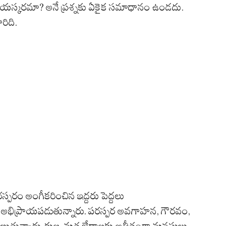
శ్రేయస్కరమా? అనే ప్రశ్నకు ఏకైక సమాధానం ఉండదు.
రిది.
్పరం అంగీకరించిన ఇద్దరు పెద్దలు
లు అభిప్రాయపడుతున్నారు. పరస్పర అవగాహన, గౌరవం,
ుతున్నారు. కుల, మత భేదాలకు అతీతంగా మనసులు