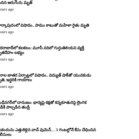
ందిన ఆరుగురు మృతి
hours ago
ర్కాపురంలో విషాదం.. పాము కాటుతో మహిళా రైతు మృతి
hours ago
దరాబాద్‌లో కలకలం: మూసీ నదిలో గుర్తుతెలియని వ్యక్తి
ృతదేహం లభ్యం
hours ago
నాల జాతర ఏర్పాట్లలో విషాదం.. విద్యుత్ షాక్‌తో యువకుడు
తి, ఇద్దరికి గాయాలు
hours ago
ంధీనగర్‌లో దారుణం: భార్యపై కక్షతో కన్నకూతురిపై లైంగిక
డికి పాల్పడిన తండ్రి
hours ago
ికందును ఎత్తుకెళ్లిన వాచ్ వుమెన్… 3 గంటల్లోనే కేసు చేధించిన
లీసులు