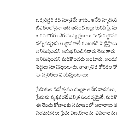
ఒక్కరిద్దరి కథ మాత్రమే కాదు.. అనేక హృదయా
జీవితంలోనైనా అది ఆనంద జల్లు కురిపిస్తే, మ
ఒకరికొకరు చేరువయ్యే క్షణాలు మధుర జ్ఞాపకా
వచ్చినప్పుడు ఆ జ్ఞాపకాలే కంటతడి పెట్టిస్
అనిపిస్తుందని అనుభవించినవారు చెబుతారు. 
అనిపిస్తుందని మరికొందరు అంటారు. అందు
పెద్దలు సూచిస్తుంటారు. తాత్కాలిక కోరిక
హెచ్చరికలు వినిపిస్తుంటాయి.
ప్రేమికుల దినోత్సవం చుట్టూ అనేక వాదనలు
ప్రేమను వ్యక్తపరచే పవిత్ర సందర్భమైతే, మర
ఈ రెండు కోణాలకు సమాజంలో ఆధారాలు కనిపి
సంఘటనలు ప్రేమ విజయాలను, విఫలాలను ప్రతిబ