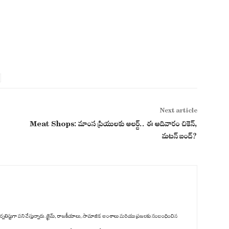
Next article
Meat Shops: మాంస ప్రియులకు అలర్ట్.. ఈ ఆదివారం చికెన్,
మటన్ బంద్?
ిటల్ జర్నలిస్టుగా పని చేస్తున్నారు. క్రైమ్, రాజకీయాలు, సామాజిక అంశాలు మరియు ప్రజలకు సంబంధించిన