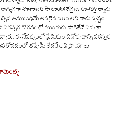
ాధ్యతగా చూడాలని సామాజికవేత్తలు సూచిస్తున్నారు.
నచ్చిన అనుబంధమే అసలైన బలం అని వారు స్పష్టం
ెరిపేసి పరస్పర గౌరవంతో ముందుకు సాగితేనే సమతా
రు. ఈ నేపథ్యంలో ప్రేమికుల దినోత్సవాన్ని పరస్పర
ుపుకోవడంలో తప్పేమీ లేదనే అభిప్రాయాలు
 కామెంట్స్