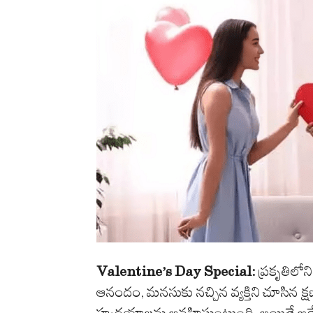
Valentine’s Day Special:
ప్రకృతిలోన
ఆనందం, మనసుకు నచ్చిన వ్యక్తిని చూసిన క్
హృదయాలను ఆవహిస్తుంటుంది. అయితే అదే