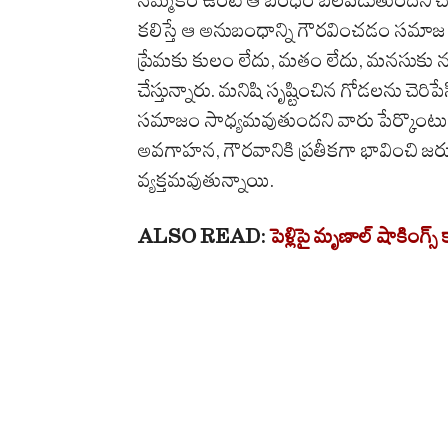
కలిస్తే ఆ అనుబంధాన్ని గౌరవించడం సమాజ బ
ప్రేమకు కులం లేదు, మతం లేదు, మనసుకు 
చేస్తున్నారు. మనిషి సృష్టించిన గోడలను చ
సమాజం సాధ్యమవుతుందని వారు పేర్కొంటున్నా
అవగాహన, గౌరవానికి ప్రతీకగా భావించి జర
వ్యక్తమవుతున్నాయి.
ALSO READ:
పెళ్లిపై మృణాల్ షాకింగ్స్