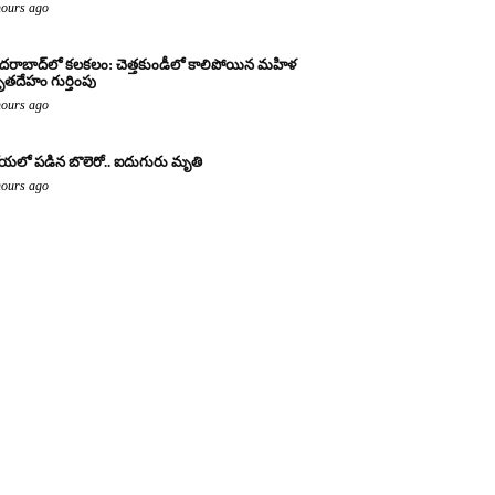
hours ago
దరాబాద్‌లో కలకలం: చెత్తకుండీలో కాలిపోయిన మహిళ
తదేహం గుర్తింపు
hours ago
యలో పడిన బొలెరో.. ఐదుగురు మృతి
hours ago