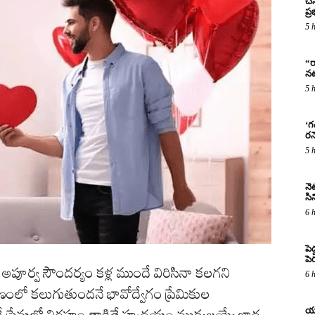
చే
ప్
5 
“ర
నట
5 
‘గ
రన
5 
నెట
సిన
6 
పె
పె
ి అపూర్వ సౌందర్యం కళ్ల ముందే విరిసినా కలగని
6 
షణంలో కలుగుతుందనే భావోద్వేగం ప్రేమికుల
యూ
 ప్రేమలో విరహం తాకితే హృదయం ముక్కలయ్యే బాధ