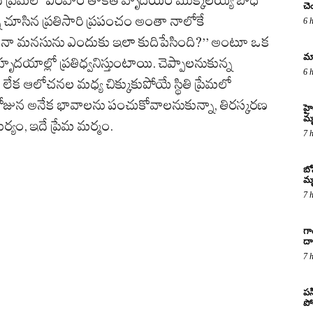
చె
ను చూసిన ప్రతిసారి ప్రపంచం అంతా నాలోకే
6 
క్ష్యం నా మనసును ఎందుకు ఇలా కుదిపేసింది?’’ అంటూ ఒక
మా
ాల్లో ప్రతిధ్వనిస్తుంటాయి. చెప్పాలనుకున్న
6 
ం లేక ఆలోచనల మధ్య చిక్కుకుపోయే స్థితి ప్రేమలో
రోజున అనేక భావాలను పంచుకోవాలనుకున్నా, తిరస్కరణ
హై
మ
్యం, ఇదే ప్రేమ మర్మం.
7 
బో
మృ
7 
గా
దా
7 
పస
పో