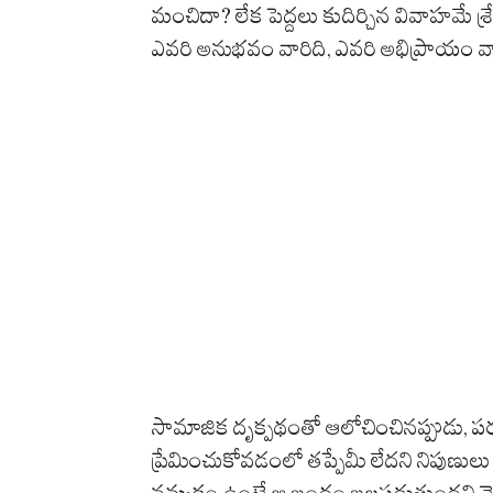
మంచిదా? లేక పెద్దలు కుదిర్చిన వివాహమే 
ఎవరి అనుభవం వారిది, ఎవరి అభిప్రాయం వా
సామాజిక దృక్పథంతో ఆలోచించినప్పుడు, పరస
ప్రేమించుకోవడంలో తప్పేమీ లేదని నిపుణు
నమ్మకం ఉంటే ఆ బంధం బలపడుతుందని చెబ