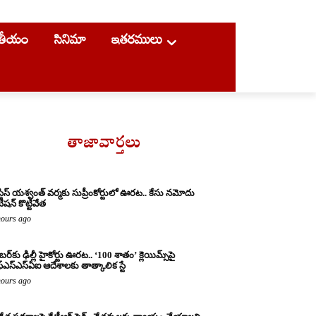
ాతీయం
సినిమా
ఇతరములు
తాజావార్తలు
్టిస్ యశ్వంత్ వర్మకు సుప్రీంకోర్టులో ఊరట.. కేసు నమోదు
ిషన్ కొట్టివేత
hours ago
బర్‌కు ఢిల్లీ హైకోర్టు ఊరట.. ‘100 శాతం’ క్లెయిమ్స్‌పై
్‌ఎస్‌ఎస్‌ఏఐ ఆదేశాలకు తాత్కాలిక స్టే
hours ago