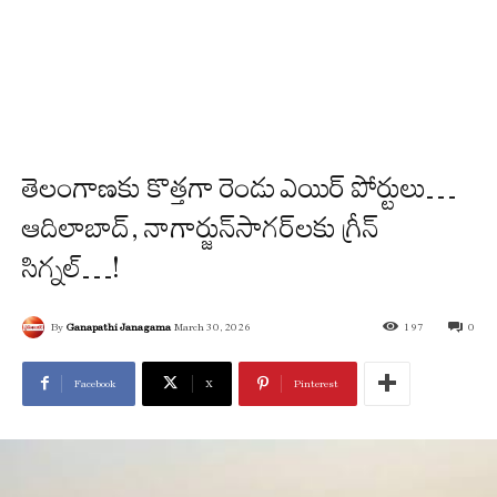
తెలంగాణ‌కు కొత్త‌గా రెండు ఎయిర్ పోర్టులు…
ఆదిలాబాద్‌, నాగార్జున్‌సాగ‌ర్‌ల‌కు గ్రీన్
సిగ్న‌ల్…!
By
Ganapathi Janagama
March 30, 2026
197
0
Facebook
X
Pinterest