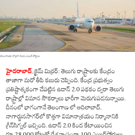
తెలంగాణ‌కు కొత్త‌గా రెండు ఎయిర్ పోర్టులు
హైదరాబాద్
, క్రైమ్ మిర్ర‌ర్: తెలుగు రాష్ర్టాల‌కు కేంద్రం
తాజాగా మ‌రో తీపి క‌బురు చెప్పింది. కేంద్ర ప్ర‌భుత్వం
ప్ర‌తిష్టాత్మ‌కంగా చేప‌ట్టిన ఉడాన్ 2.0 ప‌థ‌కం ద్వ‌రా తెలుగు
రాష్ర్టాల్లో విమాన సౌక‌ర్యాలు భారీగా మెరుగుప‌డ‌నున్నాయి.
దీనంలో భాగంగానే తెలంగాణ లో ఆదిలాబాద్‌,
నాగార్జున‌సాగ‌ర్‌లో కొత్త‌గా విమానాశ్ర‌యం నిర్మానానికి
గ్రీన్‌సిగ్న‌ల్ ఇచ్చింది. ఉడాన్ 2.0 కింద కేటాయించిన
రూ.28,000 కోట్లతో దేశవ్యాప్తంగా 100 ఎయిర్‌పోర్టులు,