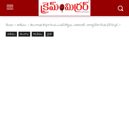
Home
జాతీయం
తెలంగాణ‌కు కొత్త‌గా రెండు ఎయిర్ పోర్టులు...ఆదిలాబాద్‌, నాగార్జున్‌సాగ‌ర్‌ల‌కు గ్రీన్ సిగ్న‌ల్...!
జాతీయం
తెలంగాణ
రాజకీయం
వైరల్