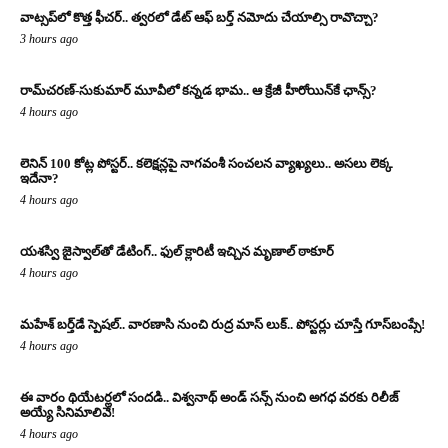
వాట్సప్‌లో కొత్త ఫీచర్.. త్వరలో డేట్ ఆఫ్ బర్త్ నమోదు చేయాల్సి రావొచ్చా?
3 hours ago
రామ్‌చరణ్‌-సుకుమార్‌ మూవీలో కన్నడ భామ.. ఆ క్రేజీ హీరోయిన్‌కే ఛాన్స్?
4 hours ago
లెనిన్ 100 కోట్ల పోస్టర్‌.. కలెక్షన్లపై నాగవంశీ సంచలన వ్యాఖ్యలు.. అసలు లెక్క
ఇదేనా?
4 hours ago
యశస్వి జైస్వాల్‌తో డేటింగ్.. ఫుల్ క్లారిటీ ఇచ్చిన మృణాల్ ఠాకూర్‌
4 hours ago
మహేశ్ బర్త్‌డే స్పెషల్.. వారణాసి నుంచి రుద్ర మాస్ లుక్.. పోస్టర్లు చూస్తే గూస్‌బంప్సే!
4 hours ago
ఈ వారం థియేటర్లలో సందడి.. విశ్వనాథ్ అండ్ సన్స్ నుంచి అగధ వరకు రిలీజ్
అయ్యే సినిమాలివే!
4 hours ago