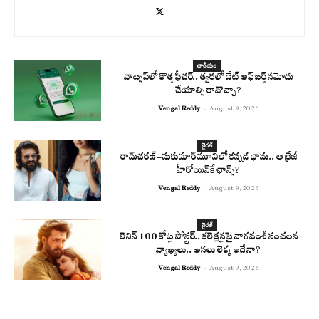
జాతీయం
వాట్సప్‌లో కొత్త ఫీచర్.. త్వరలో డేట్ ఆఫ్ బర్త్ నమోదు
చేయాల్సి రావొచ్చా?
Vengal Reddy
-
August 9, 2026
వైరల్
రామ్‌చరణ్‌-సుకుమార్‌ మూవీలో కన్నడ భామ.. ఆ క్రేజీ
హీరోయిన్‌కే ఛాన్స్?
Vengal Reddy
-
August 9, 2026
వైరల్
లెనిన్ 100 కోట్ల పోస్టర్‌.. కలెక్షన్లపై నాగవంశీ సంచలన
వ్యాఖ్యలు.. అసలు లెక్క ఇదేనా?
Vengal Reddy
-
August 9, 2026