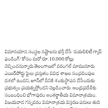
విమానయాన సంస్థల నష్టాలను భర్తీ చేసే ‘వయబిలిటీ గ్యాప్
ఫండింగ్’ కోసం మరో రూ.10,000 కోట్లు
వెచ్చించనున్నారు.తెలంగాణలో వరంగల్ మామునూరు
ఎయిర్‌పోర్టు ఫైలు ప్రస్తుతం వివిధ శాఖల సంప్రదింపుల
దశలో ఉందని, జూన్‌లో దీనికి శంకుస్థాపన చేసేందుకు
ప్రభుత్వం ప్రయత్నిస్తోందని వెల్లడించారు. ఆంధ్రప్రదేశ్‌కు
సంబంధించి భోగాపురం అంతర్జాతీయ విమానాశ్రయం,
విజయవాడ గన్నవరం విమానాశ్రయ విస్తరణ పనులు తుది