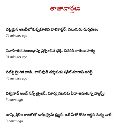
తాజావార్తలు
దట్టమైన అటవీలో కుప్పకూలిన హెలికాప్టర్.. నలుగురు దుర్మరణం
24 minutes ago
వివాహేతర సంబంధాన్ని ప్రశ్నించిన భర్త.. చివరికి దారుణ హత్య
31 minutes ago
నటిపై లైంగిక దాడి.. బాలీవుడ్ దర్శకుడు షకీల్ నూరానీ అరెస్ట్
46 minutes ago
విశ్వనాథ్ అండ్ సన్స్ ట్రైలర్.. సూర్య నటనకు ఫిదా అవుతున్న ఫ్యాన్స్!
3 hours ago
జాన్వీ-శ్రీలీల కాంబోలో డార్క్ క్రైమ్ థ్రిల్లర్.. ఒకే హీరో కోసం ఇద్దరి మధ్య వార్!
3 hours ago