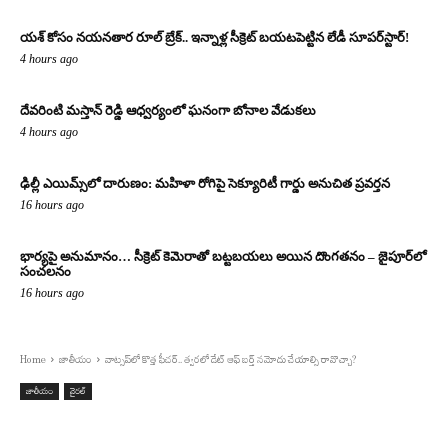
యశ్ కోసం నయనతార రూల్ బ్రేక్.. ఇన్నాళ్ల సీక్రెట్ బయటపెట్టిన లేడీ సూపర్‌స్టార్!
4 hours ago
దేవరింటి మస్తాన్ రెడ్డి ఆధ్వర్యంలో ఘనంగా బోనాల వేడుకలు
4 hours ago
ఢిల్లీ ఎయిమ్స్‌లో దారుణం: మహిళా రోగిపై సెక్యూరిటీ గార్డు అనుచిత ప్రవర్తన
16 hours ago
భార్యపై అనుమానం… సీక్రెట్ కెమెరాతో బట్టబయలు అయిన దొంగతనం – జైపూర్‌లో
సంచలనం
16 hours ago