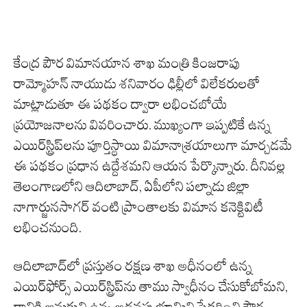
కేంద్ర పౌర విమానయాన శాఖ మంత్రి కింజరాపు
రామ్మోహన్ నాయుడు శనివారం ఢిల్లీలో విలేకరులతో
మాట్లాడుతూ ఈ పథకం ద్వారా లభించబోయే
ప్రయోజనాలను వివరించారు. ముఖ్యంగా ఇప్పటికే ఉన్న
ఎయిర్‌స్ట్రిప్‌లను పూర్తిస్థాయి విమానాశ్రయాలుగా మార్చడమే
ఈ పథకం ప్రధాన ఉద్దేశమని ఆయన పేర్కొన్నారు. దీనివల్ల
తెలంగాణలోని ఆదిలాబాద్, ఏపీలోని పల్నాడు జిల్లా
నాగార్జునసాగర్ వంటి ప్రాంతాలకు విమాన కనెక్టివిటీ
లభించనుంది.
ఆదిలాబాద్‌లో ప్రస్తుతం రక్షణ శాఖ అధీనంలో ఉన్న
ఎయిర్‌ఫోర్స్ ఎయిర్‌స్ట్రిప్‌ను తాము స్వాధీనం చేసుకోబోమని,