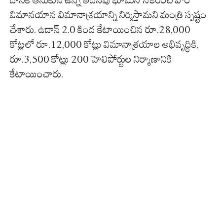
దానికి ఆనుకుని ఉన్న అదనపు భూమిని సేకరించి పౌర
విమానయాన విమానాశ్రయాన్ని నిర్మిస్తామని మంత్రి స్పష్టం
చేశారు. ఉడాన్ 2.0 కింద కేటాయించిన రూ.28,000
కోట్లలో రూ.12,000 కోట్లు విమానాశ్రయాల అభివృద్ధికి,
రూ.3,500 కోట్లు 200 హెలిపోర్టుల నిర్మాణానికి
కేటాయించారు.