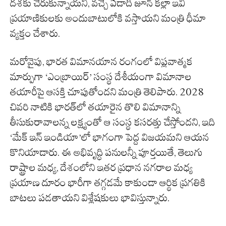
దశకు చేరుకున్నాయని, వచ్చే ఏడాది జూన్ కల్లా ఇవి
ప్రయాణికులకు అందుబాటులోకి వస్తాయని మంత్రి ధీమా
వ్యక్తం చేశారు.
మరోవైపు, భారత విమానయాన రంగంలో విప్లవాత్మక
మార్పుగా ‘ఎంబ్రాయిర్’ సంస్థ దేశీయంగా విమానాల
తయారీపై ఆసక్తి చూపుతోందని మంత్రి తెలిపారు. 2028
చివరి నాటికి భారత్‌లో తయారైన తొలి విమానాన్ని
తీసుకురావాలన్న లక్ష్యంతో ఆ సంస్థ కసరత్తు చేస్తోందని, ఇది
‘మేక్ ఇన్ ఇండియా’లో భాగంగా పెద్ద విజయమని ఆయన
కొనియాడారు. ఈ అభివృద్ధి పనులన్నీ పూర్తయితే, తెలుగు
రాష్ట్రాల మధ్య, దేశంలోని ఇతర ప్రధాన నగరాల మధ్య
ప్రయాణ దూరం భారీగా తగ్గడమే కాకుండా ఆర్థిక ప్రగతికి
బాటలు పడతాయని విశ్లేషకులు భావిస్తున్నారు.