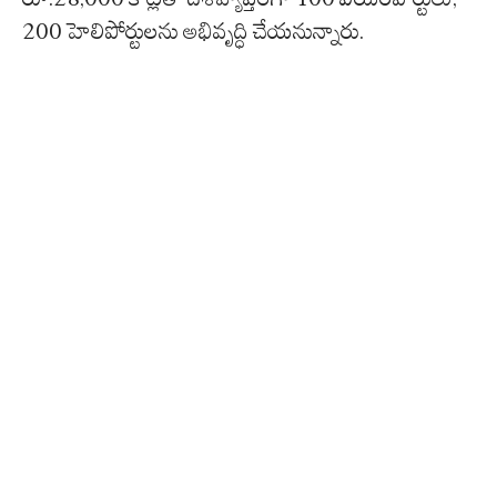
200 హెలిపోర్టులను అభివృద్ధి చేయనున్నారు.