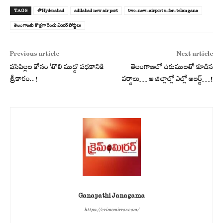
TAGS
#Hyderabad
adilabad new air port
two-new-airports-for-telangana
తెలంగాణ‌కు కొత్త‌గా రెండు ఎయిర్ పోర్టులు
Previous article
Next article
పసిపిల్లల కోసం ‘తొలి ముద్ద’ పథకానికి
తెలంగాణ‌లో ఉరుముల‌తో కూడిన‌
శ్రీకారం..!
వ‌ర్షాలు… ఆ జిల్లాల్లో ఎల్లో అల‌ర్ట్‌…!
Ganapathi Janagama
https://crimemirror.com/