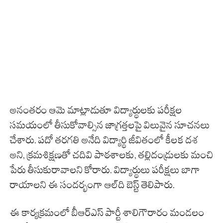
అనంతరం ఆమె మాట్లాడుతూ విద్యార్థులకు పరీక్షల
సమయంలో తీసుకోవాల్సిన జాగ్రత్తలపై విలువైన సూచనలు
చేశారు. పదో తరగతి అనేది విద్యార్థి జీవితంలో కీలక దశ
అని, క్రమశిక్షణతో చదివి పాఠశాలకు, తల్లిదండ్రులకు మంచి
పేరు తీసుకురావాలని కోరారు. విద్యార్థులు ప‌రీక్ష‌లు బాగా
రాయాల‌ని ఈ సంద‌ర్భంగా ఆల్‌ది బెస్ట్ తెలిపారు.
ఈ కార్యక్రమంలో బీఆర్ఎస్ పార్టీ శాలిగౌరారం మండలం