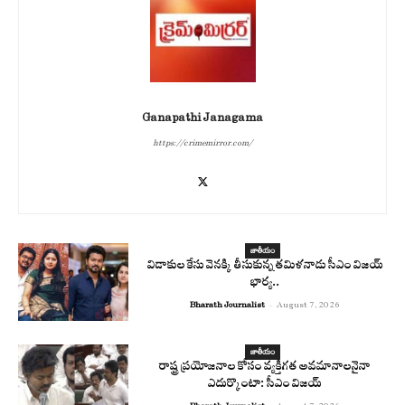
Ganapathi Janagama
https://crimemirror.com/
జాతీయం
విడాకుల కేసు వెనక్కి తీసుకున్న తమిళనాడు సీఎం విజయ్
భార్య..
Bharath Journalist
-
August 7, 2026
జాతీయం
రాష్ట్ర ప్రయోజనాల కోసం వ్యక్తిగత అవమానాలనైనా
ఎదుర్కొంటా: సీఎం విజయ్