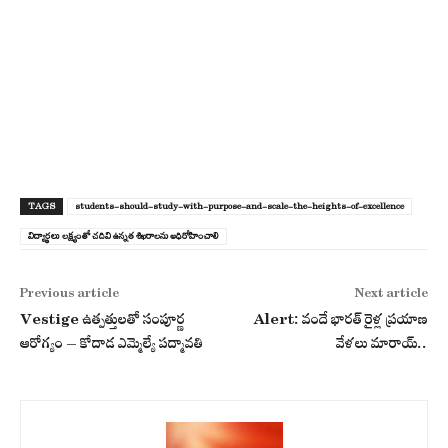
TAGS
students-should-study-with-purpose-and-scale-the-heights-of-excellence
విద్యార్థ‌లు లక్ష్యంతో చ‌దివి ఉన్న‌త శిఖ‌రాల‌ను అధిరోహించాలి
Previous article
Next article
Vestige ఉత్ప‌త్తుల‌తో సంపూర్ణ
Alert: వందే భారత్ రైళ్ల ప్రయాణ
ఆరోగ్యం – కోదాడ ఎమ్మెల్యే పద్మావతి
వేళలు మారాయ్..