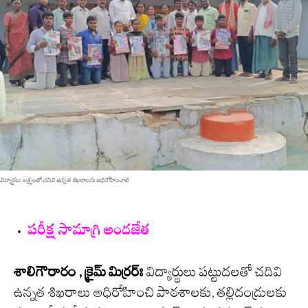
విద్యార్థ‌లు లక్ష్యంతో చ‌దివి ఉన్న‌త శిఖ‌రాల‌ను అధిరోహించాలి
ప‌రీక్ష సామాగ్రి అంద‌జేత‌
శాలిగౌరారం , క్రైమ్ మిర్ర‌ర్ః
విద్యార్థులు ప‌ట్టుద‌ల‌తో చ‌దివి
ఉన్న‌త శిఖ‌రాలు అధిరోహించి పాఠ‌శాల‌కు, త‌ల్లిదండ్రుల‌కు