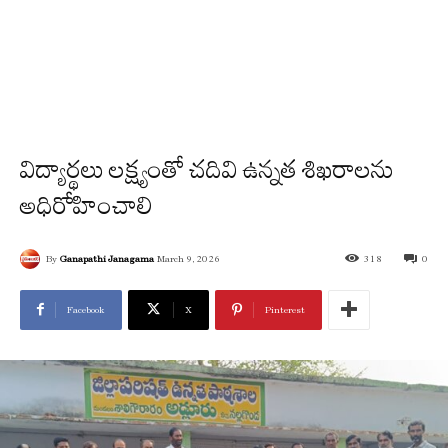
విద్యార్థ‌లు లక్ష్యంతో చ‌దివి ఉన్న‌త శిఖ‌రాల‌ను
అధిరోహించాలి
By
Ganapathi Janagama
March 9, 2026
318
0
Facebook
X
Pinterest