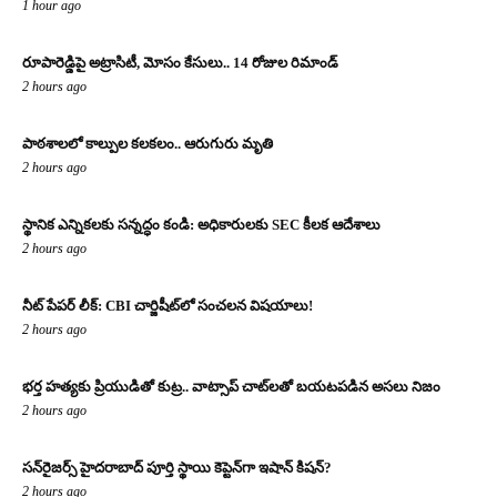
1 hour ago
రూపారెడ్డిపై అట్రాసిటీ, మోసం కేసులు.. 14 రోజుల రిమాండ్
2 hours ago
పాఠశాలలో కాల్పుల కలకలం.. ఆరుగురు మృతి
2 hours ago
స్థానిక ఎన్నికలకు సన్నద్ధం కండి: అధికారులకు SEC కీలక ఆదేశాలు
2 hours ago
నీట్ పేపర్ లీక్: CBI చార్జిషీట్‌లో సంచలన విషయాలు!
2 hours ago
భర్త హత్యకు ప్రియుడితో కుట్ర.. వాట్సాప్ చాట్‌లతో బయటపడిన అసలు నిజం
2 hours ago
సన్‌రైజర్స్ హైదరాబాద్ పూర్తి స్థాయి కెప్టెన్‌గా ఇషాన్ కిషన్?
2 hours ago