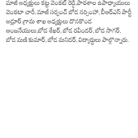
మాజీ అధ్యక్షులు కట్ట వెంకట్ రెడ్డి,పాఠశాల ఉపాధ్యాయులు
వెంకటా చారీ, మాజీ సర్పంచ్ బోడ నర్సింహా, బీఆర్ఎస్ పార్టీ
అడ్లూర్ గ్రామ శాఖ అధ్యక్షులు దొనకొండ
ఆంజనేయులు,బోడ శేఖర్, బోడ రవీందర్, బోడ సాగర్,
బోడ మణి కుమార్, బోడ మనిదర్, విద్యార్థులు పాల్గొన్నారు.