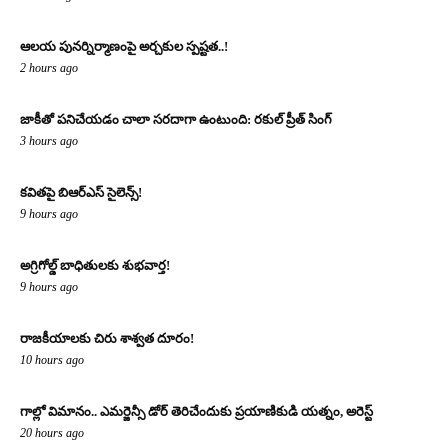
ఆలయ పునర్నిర్మాణంపై అర్చకుల స్పష్టత..!
2 hours ago
జాకీతో పనిచేయడం చాలా సరదాగా ఉంటుంది: రకుల్ ప్రీత్ సింగ్
3 hours ago
కవితపై బిఆర్ఎస్ సైలెన్స్!
9 hours ago
అగ్రిగోల్డ్ బాధితులకు శుభవార్త!
9 hours ago
రాజకీయాలకు చిరు శాశ్వత దూరం!
10 hours ago
గాల్లో విమానం.. ఎమర్జెన్సీ డోర్ తెరిచేందుకు ప్రయాణికుడి యత్నం, అరెస్ట్
20 hours ago