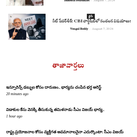
Bharath Journalist
-
August 7, 2026
క్రైమ్
నీట్ పేపర్ లీక్: CBI చార్జిషీట్‌లో సంచలన విషయాలు!
Vengal Reddy
-
August 7, 2026
తాజావార్తలు
ఇన్సూరెన్స్ డబ్బుల కోసం దారుణం.. భార్యను చంపిన భర్త అరెస్ట్
20 minutes ago
విడాకుల కేసు వెనక్కి తీసుకున్న తమిళనాడు సీఎం విజయ్ భార్య..
1 hour ago
రాష్ట్ర ప్రయోజనాల కోసం వ్యక్తిగత అవమానాలనైనా ఎదుర్కొంటా: సీఎం విజయ్