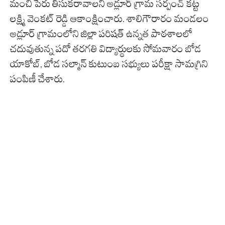
మంచి పేరు తీసుక‌రావాల‌ని అడ్లూర్ గ్రామ సర్పంచ్ కట్ట
లక్ష్మి వెంకట్ రెడ్డి ఆకాంక్షించారు. శాలిగౌరారం మండలం
అడ్లూర్ గ్రామంలోని జిల్లా పరిషత్ ఉన్నత పాఠశాలలో
చ‌దువుతున్న ప‌దో త‌ర‌గ‌తి విద్యార్థులకు సోమ‌వారం బోడ
యాకోబ్, బోడ సల్మాన్ కుటుంబ సభ్యులు పరీక్షా సామగ్రిని
పంపిణీ చేశారు.