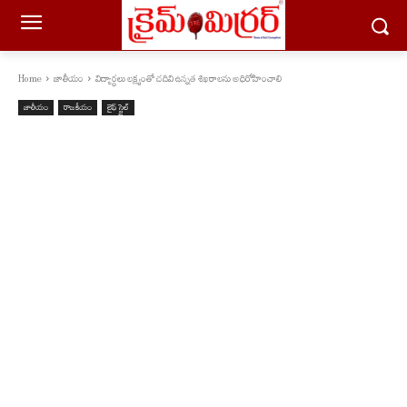
Home
జాతీయం
విద్యార్థ‌లు లక్ష్యంతో చ‌దివి ఉన్న‌త శిఖ‌రాల‌ను అధిరోహించాలి
జాతీయం
రాజకీయం
లైఫ్ స్టైల్