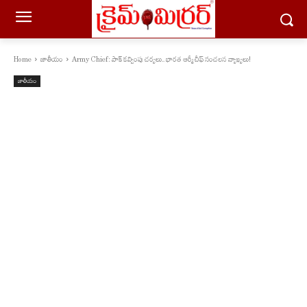
Home
జాతీయం
Army Chief: పాక్ కవ్వింపు చర్యలు.. భారత ఆర్మీ చీఫ్ సంచలన వ్యాఖ్యలు!
జాతీయం