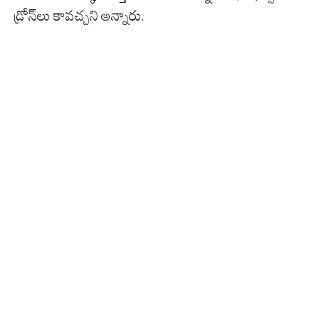
డ్రోన్‌లు కావచ్చని అన్నారు.