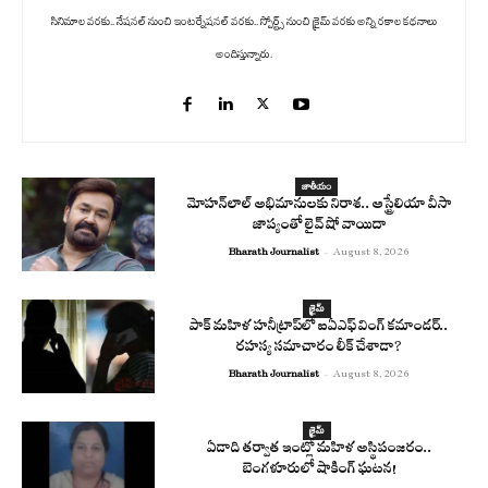
సినిమాల వరకు.. నేషనల్ నుంచి ఇంటర్నేషనల్ వరకు.. స్పోర్ట్స్ నుంచి క్రైమ్ వరకు అన్ని రకాల కథనాలు
అందిస్తున్నారు.
జాతీయం
మోహన్‌లాల్ అభిమానులకు నిరాశ.. ఆస్ట్రేలియా వీసా
జాప్యంతో లైవ్ షో వాయిదా
Bharath Journalist
-
August 8, 2026
క్రైమ్
పాక్ మహిళ హనీట్రాప్‌లో ఐఏఎఫ్ వింగ్ కమాండర్..
రహస్య సమాచారం లీక్ చేశాడా?
Bharath Journalist
-
August 8, 2026
క్రైమ్
ఏడాది తర్వాత ఇంట్లో మహిళ అస్థిపంజరం..
బెంగళూరులో షాకింగ్ ఘటన!