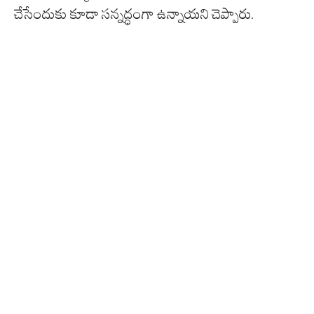
చేసేందుకు కూడా సన్నద్ధంగా ఉన్నాయని చెప్పారు.