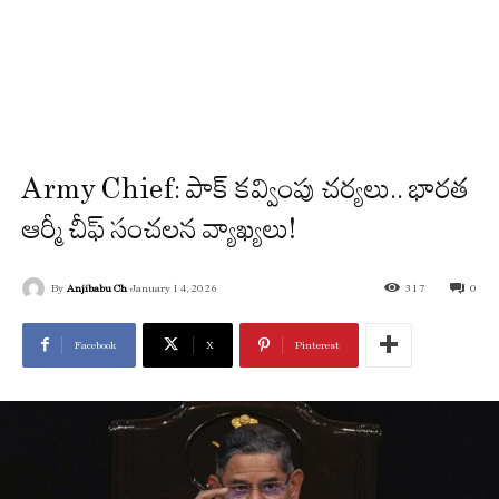
Army Chief: పాక్ కవ్వింపు చర్యలు.. భారత
ఆర్మీ చీఫ్ సంచలన వ్యాఖ్యలు!
By
Anjibabu Ch
January 14, 2026
317
0
Facebook
X
Pinterest