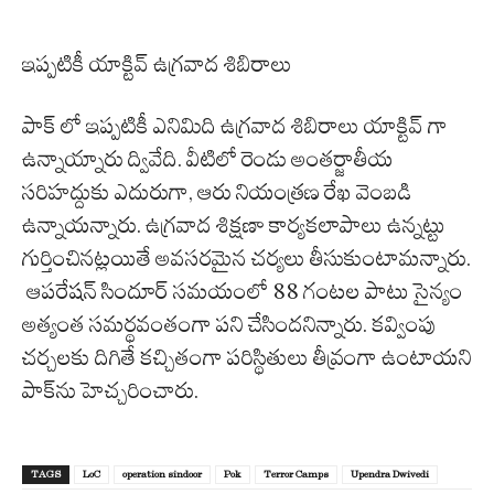
ఇప్పటికీ యాక్టివ్ ఉగ్రవాద శిబిరాలు
పాక్ లో ఇప్పటికీ ఎనిమిది ఉగ్రవాద శిబిరాలు యాక్టివ్ గా
ఉన్నాయ్నారు ద్వివేది. వీటిలో రెండు అంతర్జాతీయ
సరిహద్దుకు ఎదురుగా, ఆరు నియంత్రణ రేఖ వెంబడి
ఉన్నాయన్నారు. ఉగ్రవాద శిక్షణా కార్యకలాపాలు ఉన్నట్టు
గుర్తించినట్లయితే అవసరమైన చర్యలు తీసుకుంటామన్నారు.
ఆపరేషన్ సిందూర్ సమయంలో 88 గంటల పాటు సైన్యం
అత్యంత సమర్థవంతంగా పని చేసిందనిన్నారు. కవ్వింపు
చర్చలకు దిగితే కచ్చితంగా పరిస్థితులు తీవ్రంగా ఉంటాయని
పాక్‌ను హెచ్చరించారు.
TAGS
LoC
operation sindoor
Pok
Terror Camps
Upendra Dwivedi