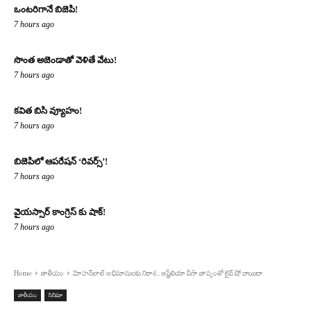
ఒంటరిగానే బిజెపి!
7 hours ago
సొంత అజెండాతో వెళితే వేటు!
7 hours ago
కవిత బిసి వ్యూహం!
7 hours ago
బిజెపిలో ఆపరేషన్ ‘రివర్స్’!
7 hours ago
వైయస్సార్ కాంగ్రెస్ కు షాక్!
7 hours ago