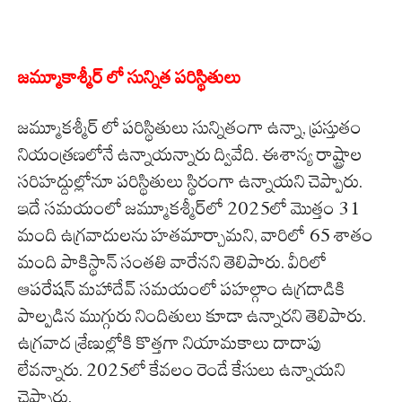
జమ్మూకాశ్మీర్ లో సున్నిత పరిస్థితులు
జమ్మూకశ్మీర్‌ లో పరిస్థితులు సున్నితంగా ఉన్నా, ప్రస్తుతం
నియంత్రణలోనే ఉన్నాయన్నారు ద్వివేది. ఈశాన్య రాష్ట్రాల
సరిహద్దుల్లోనూ పరిస్థితులు స్థిరంగా ఉన్నాయని చెప్పారు.
ఇదే సమయంలో జమ్మూకశ్మీర్‌లో 2025లో మొత్తం 31
మంది ఉగ్రవాదులను హతమార్చామని, వారిలో 65 శాతం
మంది పాకిస్థాన్‌ సంతతి వారేనని తెలిపారు. వీరిలో
ఆపరేషన్ మహాదేవ్ సమయంలో పహల్గాం ఉగ్రదాడికి
పాల్పడిన ముగ్గురు నిందితులు కూడా ఉన్నారని తెలిపారు.
ఉగ్రవాద శ్రేణుల్లోకి కొత్తగా నియామకాలు దాదాపు
లేవన్నారు. 2025లో కేవలం రెండే కేసులు ఉన్నాయని
చెప్పారు.