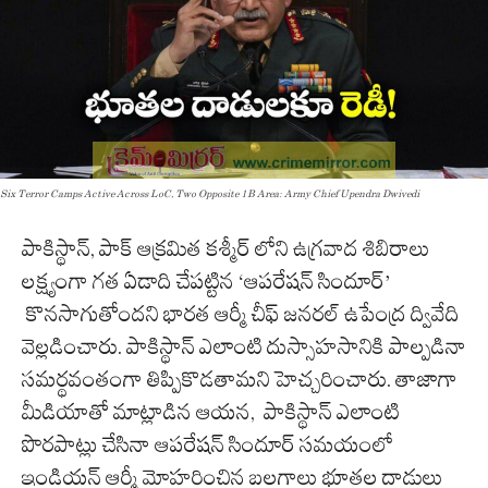
Six Terror Camps Active Across LoC, Two Opposite 1B Area: Army Chief Upendra Dwivedi
పాకిస్థాన్, పాక్ ఆక్రమిత కశ్మీర్ లోని ఉగ్రవాద శిబిరాలు
లక్ష్యంగా గత ఏడాది చేపట్టిన ‘ఆపరేషన్ సిందూర్’
కొనసాగుతోందని భారత ఆర్మీ చీఫ్ జనరల్ ఉపేంద్ర ద్వివేది
వెల్లడించారు. పాకిస్థాన్ ఎలాంటి దుస్సాహసానికి పాల్పడినా
సమర్థవంతంగా తిప్పికొడతామని హెచ్చరించారు. తాజాగా
మీడియాతో మాట్లాడిన ఆయన, పాకిస్థాన్ ఎలాంటి
పొరపాట్లు చేసినా ఆపరేషన్ సిందూర్ సమయంలో
ఇండియన్ ఆర్మీ మోహరించిన బలగాలు భూతల దాడులు