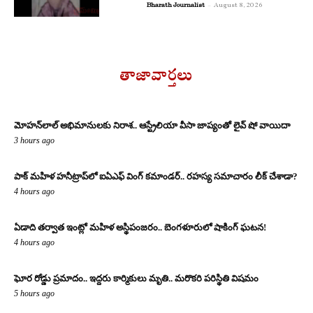
Bharath Journalist
-
August 8, 2026
తాజావార్తలు
మోహన్‌లాల్ అభిమానులకు నిరాశ.. ఆస్ట్రేలియా వీసా జాప్యంతో లైవ్ షో వాయిదా
3 hours ago
పాక్ మహిళ హనీట్రాప్‌లో ఐఏఎఫ్ వింగ్ కమాండర్.. రహస్య సమాచారం లీక్ చేశాడా?
4 hours ago
ఏడాది తర్వాత ఇంట్లో మహిళ అస్థిపంజరం.. బెంగళూరులో షాకింగ్ ఘటన!
4 hours ago
ఘోర రోడ్డు ప్రమాదం.. ఇద్దరు కార్మికులు మృతి.. మరొకరి పరిస్థితి విషమం
5 hours ago