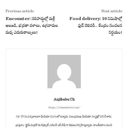
Previous article
Next article
Encounter: సరిహద్దుల్లో మళ్లీ
Food delivery: 10 నిమిషాల్లో
అలజడి, భద్రతా దళాలు, ఉగ్రవాదుల
ఫుడ్ డెలివరీ.. కేంద్రం సంచలన
మధ్య ఎదురుకాల్పులు!
నిర్ణయం!
Anjibabu Ch
https://crimemirror.com/
గత 15 సంవత్సరాలుగా మీడియా రంగంలో ఉన్నారు. పలు ప్రముఖ మీడియా సంస్థల్లో పని చేశారు.
ప్రస్తుతం ‘క్రైమ్ మిర్రర్’కు డిప్యూటీ ఎడిటర్ ఇన్ చీఫ్ గా విధులు నిర్వహిస్తున్నారు. రాజకీయాల నుంచి