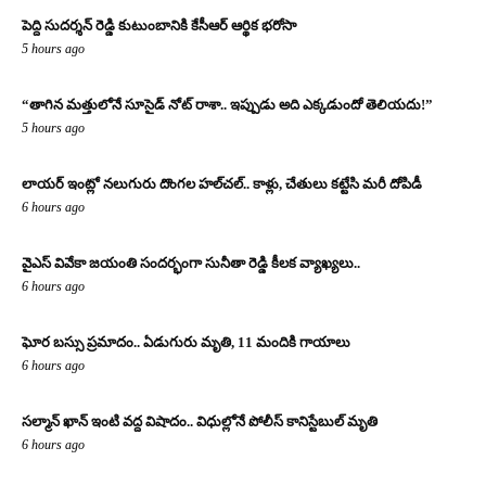
పెద్ది సుదర్శన్ రెడ్డి కుటుంబానికి కేసీఆర్ ఆర్థిక భరోసా
5 hours ago
“తాగిన మత్తులోనే సూసైడ్ నోట్ రాశా.. ఇప్పుడు అది ఎక్కడుందో తెలియదు!”
5 hours ago
లాయర్ ఇంట్లో నలుగురు దొంగల హల్‌చల్.. కాళ్లు, చేతులు కట్టేసి మరీ దోపిడీ
6 hours ago
వైఎస్ వివేకా జయంతి సందర్భంగా సునీతా రెడ్డి కీలక వ్యాఖ్యలు..
6 hours ago
ఘోర బస్సు ప్రమాదం.. ఏడుగురు మృతి, 11 మందికి గాయాలు
6 hours ago
సల్మాన్ ఖాన్ ఇంటి వద్ద విషాదం.. విధుల్లోనే పోలీస్ కానిస్టేబుల్ మృతి
6 hours ago