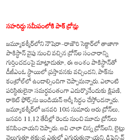
సహరిద్దు సమీపంలోకి పాక్ డ్రోన్లు
జమ్మూకశ్మీర్‌లోని నౌషెరా-రాజౌరి సెక్టార్‌లో తాజాగా
పాకిస్థాన్ వైపు నుంచి వచ్చిన డ్రోన్‌ల సంచారాన్ని
గుర్తించడంపై మాట్లాడుతూ, ఈ అంశం పాకిస్థాన్‌తో
డీజీఎంఓ స్థాయిలో ప్రస్తావనకు వచ్చిందని, పాక్‌ను
కంట్రోల్‌లో ఉండాల్సిందిగా చెప్పామన్నారు. ఎలాంటి
పరిస్థితులైనా సమర్థవంతంగా ఎదుర్కొనేందుకు క్షిపణి,
రాకెట్ ఫోర్స్‌ను ఇండియన్ ఆర్మీ సిద్ధం చేస్తోందన్నారు.
జమ్మూకశ్మీర్‌లో జనవరి 10న సుమారు ఆరు డ్రోన్‌లు,
జనవరి 11,12 తేదీల్లో రెండు నుంచి మూడు డ్రోన్‌లు
కనిపించాయని చెప్పారు. అవి చాలా చిన్న డ్రోన్‌లని, లైట్లు
వెలుగుతూ తక్కువ ఎత్తులో ఎగురుతున్నాయని, డిఫెన్సివ్