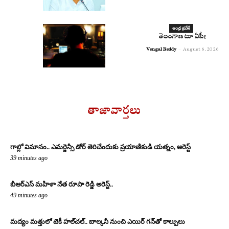
ఆంధ్ర ప్రదేశ్
తెలంగాణ టూ ఏపీ!
Vengal Reddy
-
August 6, 2026
తాజావార్తలు
గాల్లో విమానం.. ఎమర్జెన్సీ డోర్ తెరిచేందుకు ప్రయాణికుడి యత్నం, అరెస్ట్
39 minutes ago
బీఆర్ఎస్ మహిళా నేత రూపా రెడ్డి అరెస్ట్..
49 minutes ago
మద్యం మత్తులో టెకీ హల్‌చల్.. బాల్కనీ నుంచి ఎయిర్ గన్‌తో కాల్పులు