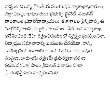
రాష్ట్రంలోని అన్ని ప్రాంతీయ సంయుక్త విద్యాశాఖాధికారులు,
జిల్లా విద్యాశాఖాధికారులు, ప్రభుత్వ, ప్రైవేట్, ఎయిడెడ్
పాఠశాలల ప్రధానోపాధ్యాయులు, కళాశాలల ప్రిన్సిపాల్స్ ఈ
మార్గదర్శకాలను కచ్చితంగా అమలు చేయాలని విద్యాశాఖ
ఆదేశించింది. డేటా రక్షణ విషయంలో నిర్లక్ష్యం ప్రదర్శించినా,
విద్యార్థుల సమాచారాన్ని బయటకు చేరవేసినా, దాన్ని
వాణిజ్య ప్రయోజనాలకు ఉపయోగించినా సంబంధిత
సంస్థలు, బాధ్యులపై తక్షణమే క్రమశిక్షణా చర్యలు
తీసుకోవడంతో పాటు క్రిమినల్ విచారణ కూడా
ప్రారంభిస్తామని హెచ్చరించింది.