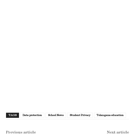
TAGS
Data protection
School News
Student Privacy
Telangana education
Previous article
Next article