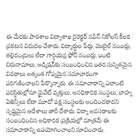
ఈ మేరకు పాఠశాల విద్యాశాఖ డైరెక్టర్ నవీన్ నికోలస్ కీలక
ప్రకటన విడుదల చేశారు. విద్యార్థుల పేర్లు, మొబైల్ నంబర్లు,
తల్లిదండ్రులు లేదా గార్డియన్ల ఫోన్ నంబర్లు, ఇంటి
చిరునామాలు, అడ్మిషన్‌కు సంబంధించిన ఇతర సున్నితమైన
వివరాలు అత్యంత గోప్యమైన సమాచారంగా
పరిగణించాలని పేర్కొన్నారు. ఈ సమాచారాన్ని ఎలాంటి
పరిస్థితుల్లోనూ ప్రైవేట్ వ్యక్తులు, అనధికారిక సంస్థలు, బాహ్య
ఏజెన్సీలు లేదా మూడో పక్ష సంస్థలకు అందించరాదని
స్పష్టమైన ఆదేశాలు జారీ చేశారు. విద్యా అవసరాలకు
సంబంధించిన అధికారిక ప్రక్రియల్లో మాత్రమే ఈ
సమాచారాన్ని ఉపయోగించాలని సూచించారు.