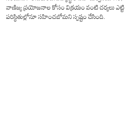
వాణిజ్య ప్రయోజనాల కోసం విక్రయం వంటి చర్యలు ఎట్టి
పరిస్థితుల్లోనూ సహించబోమని స్పష్టం చేసింది.