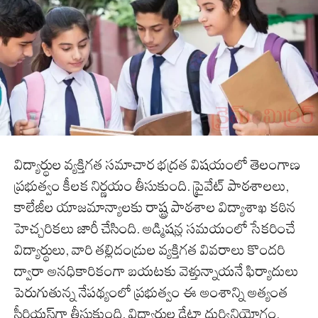
విద్యార్థుల వ్యక్తిగత సమాచార భద్రత విషయంలో తెలంగాణ
ప్రభుత్వం కీలక నిర్ణయం తీసుకుంది. ప్రైవేట్ పాఠశాలలు,
కాలేజీల యాజమాన్యాలకు రాష్ట్ర పాఠశాల విద్యాశాఖ కఠిన
హెచ్చరికలు జారీ చేసింది. అడ్మిషన్ల సమయంలో సేకరించే
విద్యార్థులు, వారి తల్లిదండ్రుల వ్యక్తిగత వివరాలు కొందరి
ద్వారా అనధికారికంగా బయటకు వెళ్తున్నాయనే ఫిర్యాదులు
పెరుగుతున్న నేపథ్యంలో ప్రభుత్వం ఈ అంశాన్ని అత్యంత
సీరియస్‌గా తీసుకుంది. విద్యార్థుల డేటా దుర్వినియోగం,