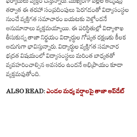
ఫిర్యాదులు వ్యక్తం చేస్తున్నారు. ముఖ్యంగా పిల్లల అడ్మిషన్ల
తర్వాత ఈ తరహా సంప్రదింపులు పెరగడంతో విద్యాసంస్థల
నుంచే వ్యక్తిగత సమాచారం బయటకు వెళ్తోందనే
అనుమానాలు వ్యక్తమయ్యాయి. ఈ పరిస్థితుల్లో విద్యాశాఖ
తీసుకున్న తాజా నిర్ణయం విద్యార్థుల గోప్యత రక్షణకు కీలక
అడుగుగా భావిస్తున్నారు. విద్యార్థుల వ్యక్తిగత సమాచార
భద్రత విషయంలో విద్యాసంస్థలు మరింత బాధ్యతతో
వ్యవహరించాల్సిన అవసరం ఉందనే అభిప్రాయం కూడా
వ్యక్తమవుతోంది.
ALSO READ:
ఎండల మధ్య వర్షాలపై తాజా అప్‌డేట్