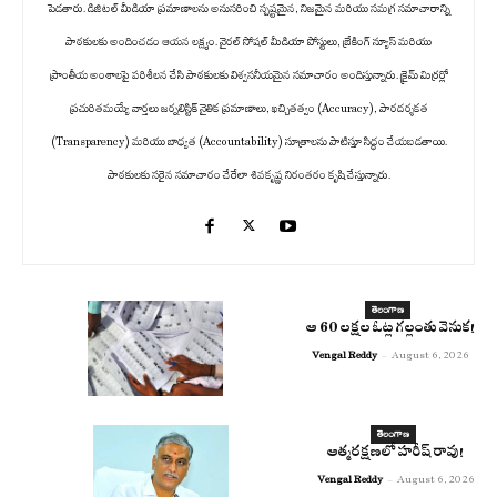
పెడతారు. డిజిటల్ మీడియా ప్రమాణాలను అనుసరించి స్పష్టమైన, నిజమైన మరియు సమగ్ర సమాచారాన్ని
పాఠకులకు అందించడం ఆయన లక్ష్యం. వైరల్ సోషల్ మీడియా పోస్టులు, బ్రేకింగ్ న్యూస్ మరియు
ప్రాంతీయ అంశాలపై పరిశీలన చేసి పాఠకులకు విశ్వసనీయమైన సమాచారం అందిస్తున్నారు. క్రైమ్ మిర్రర్లో
ప్రచురితమయ్యే వార్తలు జర్నలిస్టిక్ నైతిక ప్రమాణాలు, ఖచ్చితత్వం (Accuracy), పారదర్శకత
(Transparency) మరియు బాధ్యత (Accountability) సూత్రాలను పాటిస్తూ సిద్ధం చేయబడతాయి.
పాఠకులకు సరైన సమాచారం చేరేలా శివకృష్ణ నిరంతరం కృషి చేస్తున్నారు.
తెలంగాణ
ఆ 60 లక్షల ఓట్ల గల్లంతు వెనుక!
Vengal Reddy
-
August 6, 2026
తెలంగాణ
ఆత్మరక్షణలో హరీష్ రావు!
Vengal Reddy
-
August 6, 2026