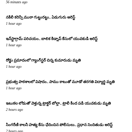
56 minutes ago
నకిలీ కరెన్సీ ముఠా గుట్టురట్టు.. ఏడుగురు అరెస్ట్
1 hour ago
ఇన్‌స్టాగ్రామ్ పరిచయం.. బాలిక కిడ్నాప్ కేసులో యువకుడి అరెస్ట్
1 hour ago
రోడ్డు ప్రమాదంలో గ్యాంగ్‌స్టర్ చిన్న కుమారుడు మృతి
1 hour ago
ప్రభుత్వ పాఠశాలలో విషాదం.. పాము కాటుతో మూడో తరగతి విద్యార్థి మృతి
1 hour ago
ఇటుకల లోడుతో వెళ్తున్న ట్రాక్టర్ బోల్తా.. ట్రాలీ కింద పడి యువకుడు మృతి
2 hours ago
సింగరేణి కాలనీ హత్య కేసు ఛేదించిన పోలీసులు.. ప్రధాన నిందితుడు అరెస్ట్
2 hours ago