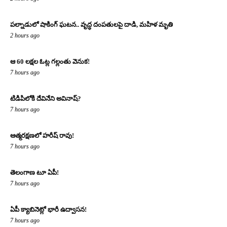
పల్నాడులో షాకింగ్ ఘటన.. వృద్ధ దంపతులపై దాడి, మహిళ మృతి
2 hours ago
ఆ 60 లక్షల ఓట్ల గల్లంతు వెనుక!
7 hours ago
టిడిపిలోకి దేవినేని అవినాష్?
7 hours ago
ఆత్మరక్షణలో హరీష్ రావు!
7 hours ago
తెలంగాణ టూ ఏపీ!
7 hours ago
ఏపీ క్యాబినెట్లో భారీ ఉద్వాసన!
7 hours ago