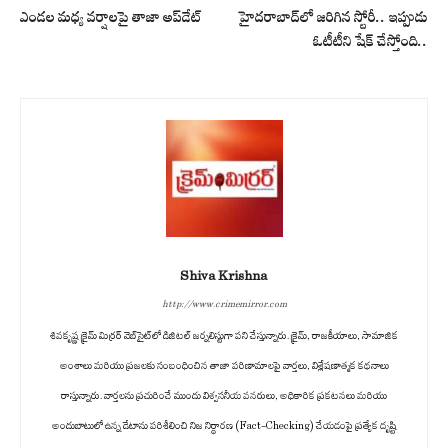
ఎండల మధ్య వర్షాలపై తాజా అప్‌డేట్
హైదరాబాద్‌లో జరిగిన స్టోరీ.. ఇప్పుడు
ఓటీటీని షేక్ చేస్తోంది..
Shiva Krishna
http://www.crimemirror.com
శివకృష్ణ క్రైమ్ మిర్రర్ వెబ్‌సైట్‌లో డిజిటల్ జర్నలిస్టుగా పని చేస్తున్నారు. క్రైమ్, రాజకీయాలు, సామాజిక
అంశాలు మరియు ప్రజలకు సంబంధించిన తాజా పరిణామాలపై వార్తలు, విశ్లేషణాత్మక కథనాలు
రాస్తున్నారు. వార్తలను ప్రచురించే ముందు విశ్వసనీయ వనరులు, అధికారిక ప్రకటనలు మరియు
అందుబాటులో ఉన్న డేటాను పరిశీలించి నిజ నిర్ధారణ (Fact-Checking) చేయడంపై ప్రత్యేక దృష్టి