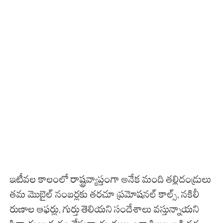
ఇటీవల కాలంలో రాష్ట్రవ్యాప్తంగా అనేక మంది తల్లిదండ్రులు
తమ మొబైల్ నంబర్లకు తరచూ ప్రమోషనల్ కాల్స్, నకిలీ
రుణాల ఆఫర్లు, గుర్తు తెలియని సందేశాలు వస్తున్నాయని