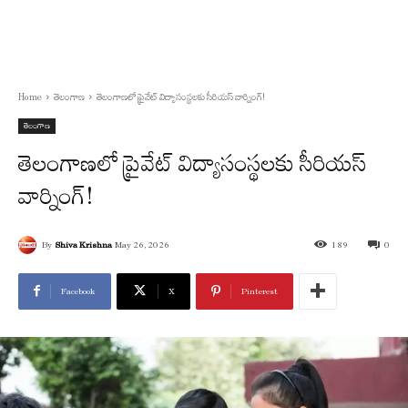
Home
తెలంగాణ
తెలంగాణలో ప్రైవేట్ విద్యాసంస్థలకు సీరియస్ వార్నింగ్!
తెలంగాణ
తెలంగాణలో ప్రైవేట్ విద్యాసంస్థలకు సీరియస్
వార్నింగ్!
By
Shiva Krishna
May 26, 2026
189
0
Facebook
X
Pinterest