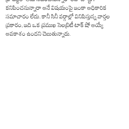
కనిపించనున్నారా అనే విషయంపై ఇంకా అధికారిక
సమాచారం లేదు. కానీ సినీ వర్గాల్లో వినిపిస్తున్న వార్తల
ప్రకారం, ఇది ఒక ప్రముఖ సెలబ్రిటీ టాక్ షో అయ్యే
అవకాశం ఉందని చెబుతున్నారు.