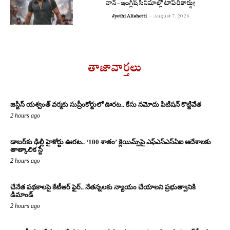
నాన్-ఇంగ్లీష్ సినిమాల్లో టాప్ రికార్డు!
Jyothi Alishetti
-
August 7, 2026
తాజావార్తలు
జస్టిస్ యశ్వంత్ వర్మకు సుప్రీంకోర్టులో ఊరట.. కేసు నమోదు పిటిషన్ కొట్టివేత
2 hours ago
డాబర్‌కు ఢిల్లీ హైకోర్టు ఊరట.. ‘100 శాతం’ క్లెయిమ్స్‌పై ఎఫ్‌ఎస్‌ఎస్‌ఏఐ ఆదేశాలకు
తాత్కాలిక స్టే
2 hours ago
చేనేత పథకాలపై కేటీఆర్ ఫైర్.. నేతన్నలకు న్యాయం చేయాలని ప్రభుత్వానికి
డిమాండ్
2 hours ago