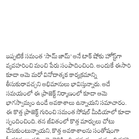
ఇప్పటికే సమంత ‘సామ్ జామ్’ అనే టాక్ షోకు హోస్ట్‌గా
వ్యవహరించి మంచి పేరు సంపాదించింది. అందుకే ఈసారి
కూడా ఆమె మరో వినోదాత్మక కార్యక్రమాన్ని
తీసుకురావచ్చని అభిమానులు భావిస్తున్నారు. అదే
సమయంలో ఈ ప్రాజెక్ట్ నిర్మాణంలో కూడా ఆమె
భాగస్వామ్యం ఉండే అవకాశాలు ఉన్నాయని సమాచారం.
ఈ కొత్త ప్రాజెక్ట్ గురించి సమంత సోషల్ మీడియాలో కూడా
స్పందించింది. తన జీవితంలో కొత్త మార్పులు చోటు
చేసుకుంటున్నాయని, కొత్త అవకాశాలను సంతోషంగా