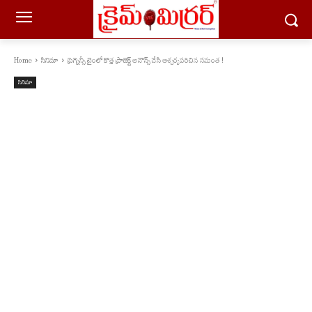
Home
సినిమా
ప్రెగ్నెన్సీ టైంలో కొత్త ప్రాజెక్ట్ అనౌన్స్ చేసి ఆశ్చర్యపరిచిన సమంత !
సినిమా