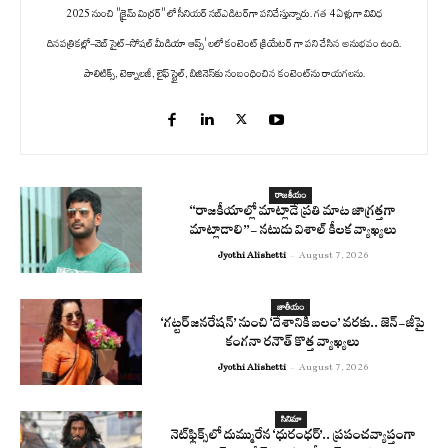
2025 నుంచి "క్రైమ్ మిర్రర్" లో సీనియర్ సబ్‌ఎడిటర్‌గా పనిచేస్తున్నారు. గత 4 ఏళ్లుగా వివిధ
దినపత్రికల్లో-వెబ్ సైట్-సోషల్ మీడియా ఆప్స్' లలో కంటెంట్ క్రియేటర్ గా పని చేసిన అనుభవం ఉంది.
పాలిటిక్స్‌, టెక్నాలజీ, లైఫ్‌ స్టైల్‌, బిజినెస్‌కు సంబంధించిన కంటెంట్‌ను రాయగలను.
రాజకీయం
“రాజకీయాల్లో మాట్లాడే ప్రతి మాట జాగ్రత్తగా
మాట్లాడాలి”- నటుడు విశాల్ కీలక వ్యాఖ్యలు
Jyothi Alishetti
-
August 7, 2026
జాతీయం
‘గట్టర్ జనరేషన్’ నుంచి ‘దేశానికి బలం’ వరకు.. జెన్-జీపై
కంగనా రనౌత్ కొత్త వ్యాఖ్యలు
Jyothi Alishetti
-
August 7, 2026
సినిమా
నెట్‌ఫ్లిక్స్‌లో దుమ్మురేన ‘ధురంధర్’.. ప్రపంచవ్యాప్తంగా