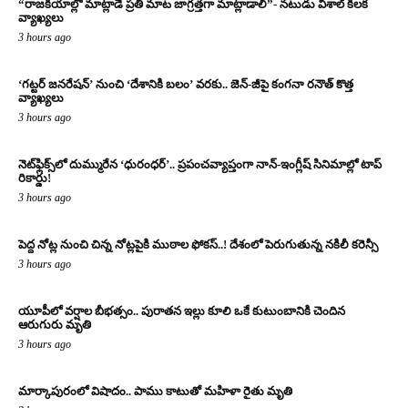
“రాజకీయాల్లో మాట్లాడే ప్రతి మాట జాగ్రత్తగా మాట్లాడాలి”- నటుడు విశాల్ కీలక
వ్యాఖ్యలు
3 hours ago
‘గట్టర్ జనరేషన్’ నుంచి ‘దేశానికి బలం’ వరకు.. జెన్-జీపై కంగనా రనౌత్ కొత్త
వ్యాఖ్యలు
3 hours ago
నెట్‌ఫ్లిక్స్‌లో దుమ్మురేన ‘ధురంధర్’.. ప్రపంచవ్యాప్తంగా నాన్-ఇంగ్లీష్ సినిమాల్లో టాప్
రికార్డు!
3 hours ago
పెద్ద నోట్ల నుంచి చిన్న నోట్లపైకి ముఠాల ఫోకస్..! దేశంలో పెరుగుతున్న నకిలీ కరెన్సీ
3 hours ago
యూపీలో వర్షాల బీభత్సం.. పురాతన ఇల్లు కూలి ఒకే కుటుంబానికి చెందిన
ఆరుగురు మృతి
3 hours ago
మార్కాపురంలో విషాదం.. పాము కాటుతో మహిళా రైతు మృతి