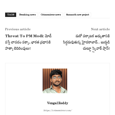
TAGS
Breaking news
Crimemirror news
Samanth new project
Previous article
Next article
Threat To PM Modi: మోడీ
మరో పర్యాటక అద్భుతానికి
వస్తే చావడం పక్కా, భారత ప్రధానికి
సిద్ధమవుతున్న హైదరాబాద్.. బుద్ధుడి
హత్యా బెదిరింపులు!
చుట్టూ స్కైవాక్ ప్లాన్!
Vengal Reddy
https://crimemirror.com/