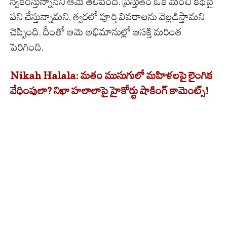
స్వీకరిస్తున్నానని ఆమె తెలిపింది. ప్రస్తుతం ఒక మంచి కథపై
పని చేస్తున్నామని, త్వరలో పూర్తి వివరాలను వెల్లడిస్తామని
చెప్పింది. దీంతో ఆమె అభిమానుల్లో ఆసక్తి మరింత
పెరిగింది.
Nikah Halala: మతం ముసుగులో మహిళలపై లైంగిక
వేధింపులా? నిఖా హలాలాపై హైకోర్టు షాకింగ్ కామెంట్స్!