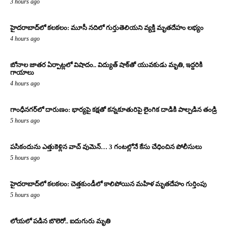
3 hours ago
హైదరాబాద్‌లో కలకలం: మూసీ నదిలో గుర్తుతెలియని వ్యక్తి మృతదేహం లభ్యం
4 hours ago
బోనాల జాతర ఏర్పాట్లలో విషాదం.. విద్యుత్ షాక్‌తో యువకుడు మృతి, ఇద్దరికి
గాయాలు
4 hours ago
గాంధీనగర్‌లో దారుణం: భార్యపై కక్షతో కన్నకూతురిపై లైంగిక దాడికి పాల్పడిన తండ్రి
5 hours ago
పసికందును ఎత్తుకెళ్లిన వాచ్ వుమెన్… 3 గంటల్లోనే కేసు చేధించిన పోలీసులు
5 hours ago
హైదరాబాద్‌లో కలకలం: చెత్తకుండీలో కాలిపోయిన మహిళ మృతదేహం గుర్తింపు
5 hours ago
లోయలో పడిన బొలెరో.. ఐదుగురు మృతి