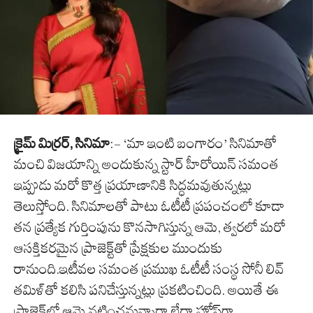
క్రైమ్ మిర్రర్, సినిమా
:- ‘మా ఇంటి బంగారం’ సినిమాతో
మంచి విజయాన్ని అందుకున్న స్టార్ హీరోయిన్ సమంత
ఇప్పుడు మరో కొత్త ప్రయాణానికి సిద్ధమవుతున్నట్లు
తెలుస్తోంది. సినిమాలతో పాటు ఓటీటీ ప్రపంచంలో కూడా
తన ప్రత్యేక గుర్తింపును కొనసాగిస్తున్న ఆమె, త్వరలో మరో
ఆసక్తికరమైన ప్రాజెక్ట్‌తో ప్రేక్షకుల ముందుకు
రానుంది.ఇటీవల సమంత ప్రముఖ ఓటీటీ సంస్థ సోనీ లివ్
తమిళ్‌తో కలిసి పనిచేస్తున్నట్లు ప్రకటించింది. అయితే ఈ
ప్రాజెక్ట్‌లో ఆమె నటించనున్నారా లేదా హోస్ట్‌గా