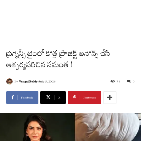
ప్రెగ్నెన్సీ టైంలో కొత్త ప్రాజెక్ట్ అనౌన్స్ చేసి
ఆశ్చర్యపరిచిన సమంత !
By
Vengal Reddy
July 5, 2026
76
0
Facebook
X
Pinterest