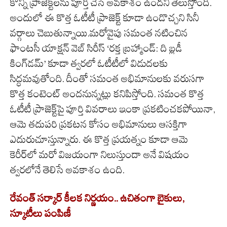
కొన్ని ప్రాజెక్ట్‌లను పూర్తి చేసే అవకాశం ఉందని తెలుస్తోంది.
అందులో ఈ కొత్త ఓటీటీ ప్రాజెక్ట్ కూడా ఉండొచ్చని సినీ
వర్గాలు చెబుతున్నాయి.మరోవైపు సమంత నటించిన
ఫాంటసీ యాక్షన్ వెబ్ సిరీస్ ‘రక్త బ్రహ్మాండ్: ది బ్లడీ
కింగ్‌డమ్’ కూడా త్వరలో ఓటీటీలో విడుదలకు
సిద్ధమవుతోంది. దీంతో సమంత అభిమానులకు వరుసగా
కొత్త కంటెంట్ అందనున్నట్లు కనిపిస్తోంది. సమంత కొత్త
ఓటీటీ ప్రాజెక్ట్‌పై పూర్తి వివరాలు ఇంకా ప్రకటించకపోయినా,
ఆమె తదుపరి ప్రకటన కోసం అభిమానులు ఆసక్తిగా
ఎదురుచూస్తున్నారు. ఈ కొత్త ప్రయత్నం కూడా ఆమె
కెరీర్‌లో మరో విజయంగా నిలుస్తుందా అనే విషయం
త్వరలోనే తెలిసే అవకాశం ఉంది.
రేవంత్‌ సర్కార్‌ కీలక నిర్ణయం.. ఉచితంగా బైకులు,
స్కూటీలు పంపిణీ