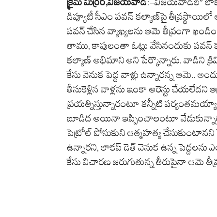
క్రైమ్ మిర్రర్,విజయవాడ
:-విజయవాడలో లాకప్‌ 
డిప్యూటీ సీఎం పవన్‌ కల్యాణ్‌పై తీవ్రస్థాయిలో
పవన్‌ చేసిన వ్యాఖ్యలను ఆమె తీవ్రంగా ఖం
తాము, కాపులంతా ఓట్లు వేసినందుకు పవన్‌ కల్
కల్యాణ్‌ అభిమాని అని పేర్కొన్నారు. వాడిని క్
కేసు వెనుక పెద్ద వాళ్లు ఉన్నారన్న ఆమె.. 
తీసుకెళ్లిన వాళ్లను ఇంకా అరెస్టు చేయలేదని 
ప్రయత్నిస్తున్నారంటూ కన్నీటి పర్యంతమయ్య
బూడిద అయినా ఇప్పించాలంటూ వేడుకున్నారు
పెట్రోల్‌ పోసుకుని ఆత్మహత్య చేసుకుంటానన
ఉన్నారని, లాకప్‌ డెత్‌ వెనుక ఉన్న పెద్దలను 
కేసు విచారణ జరుగుతున్న తీరుపైనా ఆమె తీవ్ర 