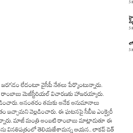
5 
హై
మృ
5 
లో
5 
గా జరగడం లేదంటూ వైసీపీ నేతలు పేర్కొంటున్నారు.
బటి రాంబాబు మెజీస్టీరియల్‌ విచారణకు హాజరయ్యారు.
్లడించారు. అనంతరం తమకు అనేక అనుమానాలు
రం ఇచ్చామని వెల్లడించారు. ఈ ఘటనపై సీబీఐ ఎంక్వైరీ
ేర్కొన్నారు. మాజీ మంత్రి అంబటి రాంబాబు మాట్లాడుతూ ఈ
ు వినతిపత్రంలో తెలియజేశామన్న ఆయన.. లాకప్‌ డెత్‌