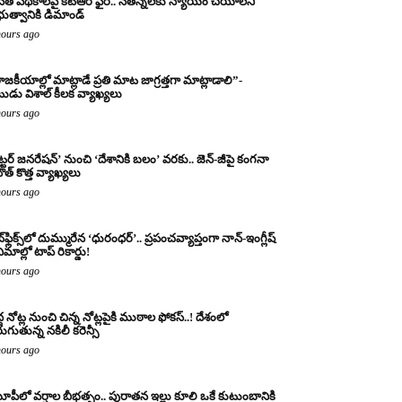
నేత పథకాలపై కేటీఆర్ ఫైర్.. నేతన్నలకు న్యాయం చేయాలని
రభుత్వానికి డిమాండ్
hours ago
ాజకీయాల్లో మాట్లాడే ప్రతి మాట జాగ్రత్తగా మాట్లాడాలి”-
ుడు విశాల్ కీలక వ్యాఖ్యలు
hours ago
ట్టర్ జనరేషన్’ నుంచి ‘దేశానికి బలం’ వరకు.. జెన్-జీపై కంగనా
ౌత్ కొత్త వ్యాఖ్యలు
hours ago
్‌ఫ్లిక్స్‌లో దుమ్మురేన ‘ధురంధర్’.. ప్రపంచవ్యాప్తంగా నాన్-ఇంగ్లీష్
ిమాల్లో టాప్ రికార్డు!
hours ago
ద్ద నోట్ల నుంచి చిన్న నోట్లపైకి ముఠాల ఫోకస్..! దేశంలో
రుగుతున్న నకిలీ కరెన్సీ
hours ago
పీలో వర్షాల బీభత్సం.. పురాతన ఇల్లు కూలి ఒకే కుటుంబానికి