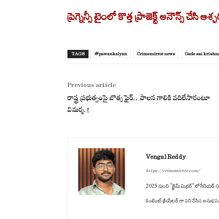
ప్రెగ్నెన్సీ టైంలో కొత్త ప్రాజెక్ట్ అనౌన్స్ చేసి
TAGS
#pawankalyan
Crimemirror news
Gade sai krishn
Previous article
రాష్ట్ర ప్రభుత్వంపై బొత్స ఫైర్.. పాలన గాలికి వదిలేసారంటూ
విమర్శ.!
Vengal Reddy
https://crimemirror.com/
2025 నుంచి "క్రైమ్ మిర్రర్" లో సీనియర్ సబ
కంటెంట్ క్రియేటర్ గా పని చేసిన అనుభవం ఉం