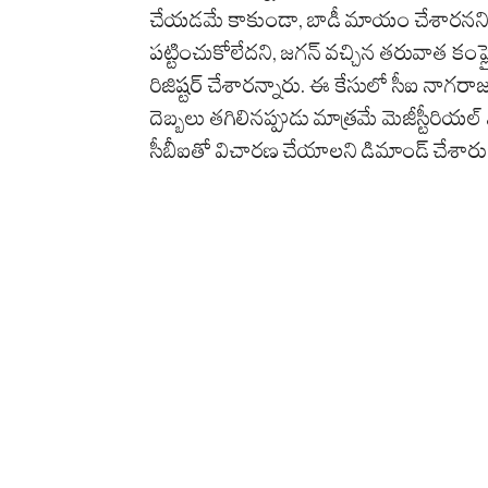
చేయడమే కాకుండా, బాడీ మాయం చేశారనని పేర్క
పట్టించుకోలేదని, జగన్‌ వచ్చిన తరువాత కంప్లై
రిజిష్టర్‌ చేశారన్నారు. ఈ కేసులో సీఐ నాగరాజ
దెబ్బలు తగిలినప్పుడు మాత్రమే మెజీస్టీరి
సీబీఐతో విచారణ చేయాలని డిమాండ్‌ చేశారు