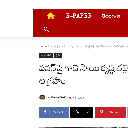
E-PAPER
తెలంగాణ
Home
ఆంధ్ర ప్రదేశ్
పవన్‌పై గాదె సాయి కృష్ణ తల్లి తీవ్ర విమర్శలు.. బుద్ధి చెప్పా
ఆంధ్ర ప్రదేశ్
క్రైమ్
పవన్‌పై గాదె సాయి కృష్ణ తల్ల
ఆగ్రహం
By
Vengal Reddy
July 5, 2026
Facebook
X
Pinterest