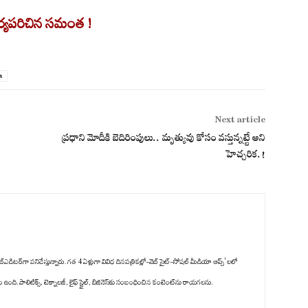
 ఆశ్చర్యపరిచిన సమంత !
a
Next article
ప్రధాని మోదీకి బెదిరింపులు.. మృత్యువు కోసం వస్తున్నట్టే అని
హెచ్చరిక.!
్‌ఎడిటర్‌గా పనిచేస్తున్నారు. గత 4 ఏళ్లుగా వివిధ దినపత్రికల్లో-వెబ్ సైట్-సోషల్ మీడియా ఆప్స్' లలో
ది. పాలిటిక్స్‌, టెక్నాలజీ, లైఫ్‌ స్టైల్‌, బిజినెస్‌కు సంబంధించిన కంటెంట్‌ను రాయగలను.