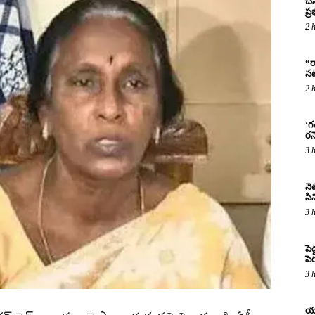
చే
ప్
2 
“ర
నట
2 
‘గ
రన
3 
నెట
సిన
3 
పె
పె
3 
యూ