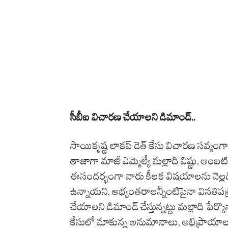
సీబీఐ విచారణ చేయాలని డిమాండ్‌..
సాయికృష్ణ లాకప్‌ డెత్‌ కేసు విచారణ సవ్యం
తాజాగా మాజీ ఎమ్మెల్యే మల్లాది విష్ణు, అం
ఈసందర్భంగా వారు కీలక విషయాలను వెల
ఉన్నాయని, అభ్యంతరాలన్నీంటిపైనా వినతిపత్
చేయాలని డిమాండ్‌ చేస్తున్నట్టు మల్లాది ప
కేసులో మాకున్న అనుమానాలు, అభిప్రాయాలన