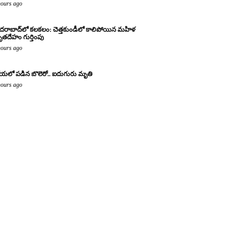
hours ago
దరాబాద్‌లో కలకలం: చెత్తకుండీలో కాలిపోయిన మహిళ
తదేహం గుర్తింపు
hours ago
యలో పడిన బొలెరో.. ఐదుగురు మృతి
hours ago