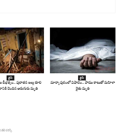
క్రైమ్
క్రైమ్
ల బీభత్సం.. పురాతన ఇల్లు కూలి
మార్కాపురంలో విషాదం.. పాము కాటుతో మహిళా
ానికి చెందిన ఆరుగురు మృతి
రైతు మృతి