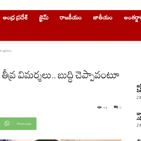
ఆంధ్ర ప్రదేశ్
క్రైమ్
రాజకీయం
జాతీయం
అంతర్జ
వంటూ ఆగ్రహం
ి తీవ్ర విమర్శలు.. బుద్ధి చెప్పావంటూ
జస
పిట
2 
64
0
డా
ఎఫ
WhatsApp
2 