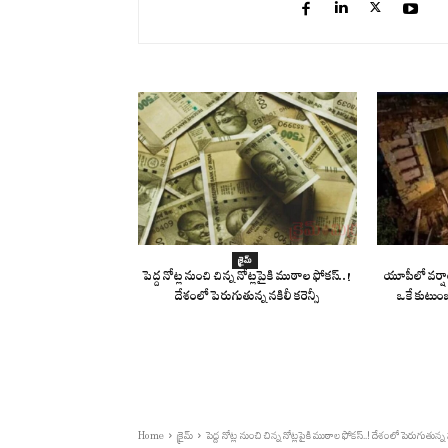
క్రైమ్
పెద్ద నోట్ల నుంచి చిన్న నోట్లపైకి ముఠాల ఫోకస్..!
యూపీలో వర్షా
దేశంలో పెరుగుతున్న నకిలీ కరెన్సీ
ఒకే కుటుంబ