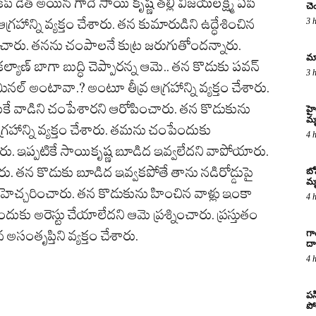
డెత్‌ అయిన గాదె సాయి కృష్ణ తల్లి విజయలక్ష్మి ఏపీ
చె
 ఆగ్రహాన్ని వ్యక్తం చేశారు. తన కుమారుడిని ఉద్ధేశించిన
3 
డించారు. తనను చంపాలనే కుట్ర జరుగుతోందన్నారు.
మా
యాణ్‌ బాగా బుద్ధి చెప్పారన్న ఆమె.. తన కొడుకు పవన్‌
3 
రిమినల్‌ అంటావా.? అంటూ తీవ్ర ఆగ్రహాన్ని వ్యక్తం చేశారు.
అందుకే వాడిని చంపేశారని ఆరోపించారు. తన కొడుకును
హై
మ
ఆగ్రహాన్ని వ్యక్తం చేశారు. తమను చంపేందుకు
4 
ారు. ఇప్పటికే సాయికృష్ణ బూడిద ఇవ్వలేదని వాపోయారు.
. తన కొడుకు బూడిద ఇవ్వకపోతే తాను నడిరోడ్డుపై
బో
మృ
ి హెచ్చరించారు. తన కొడుకును హించిన వాళ్లు ఇంకా
4 
ఎందుకు అరెస్టు చేయాలేదని ఆమె ప్రశ్నించారు. ప్రస్తుతం
అసంతృప్తిని వ్యక్తం చేశారు.
గా
దా
4 
పస
పో