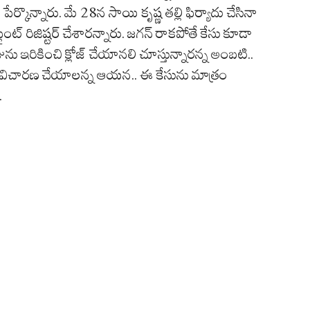
ొన్నారు. మే 28న సాయి కృష్ణ తల్లి ఫిర్యాదు చేసినా
ంట్‌ రిజిష్టర్‌ చేశారన్నారు. జగన్‌ రాకపోతే కేసు కూడా
ును ఇరికించి క్లోజ్‌ చేయానలి చూస్తున్నారన్న అంబటి..
యల్‌ విచారణ చేయాలన్న ఆయన.. ఈ కేసును మాత్రం
.