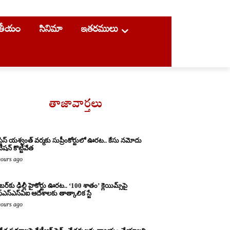
ాతీయం
సినిమా
ఇతరములు
తాజావార్తలు
్టిస్ యశ్వంత్ వర్మకు సుప్రీంకోర్టులో ఊరట.. కేసు నమోదు
ిషన్ కొట్టివేత
hours ago
బర్‌కు ఢిల్లీ హైకోర్టు ఊరట.. ‘100 శాతం’ క్లెయిమ్స్‌పై
్‌ఎస్‌ఎస్‌ఏఐ ఆదేశాలకు తాత్కాలిక స్టే
hours ago