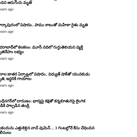
ందిన ఆరుగురు మృతి
hours ago
ర్కాపురంలో విషాదం.. పాము కాటుతో మహిళా రైతు మృతి
hours ago
దరాబాద్‌లో కలకలం: మూసీ నదిలో గుర్తుతెలియని వ్యక్తి
ృతదేహం లభ్యం
hours ago
నాల జాతర ఏర్పాట్లలో విషాదం.. విద్యుత్ షాక్‌తో యువకుడు
తి, ఇద్దరికి గాయాలు
hours ago
ంధీనగర్‌లో దారుణం: భార్యపై కక్షతో కన్నకూతురిపై లైంగిక
డికి పాల్పడిన తండ్రి
hours ago
ికందును ఎత్తుకెళ్లిన వాచ్ వుమెన్… 3 గంటల్లోనే కేసు చేధించిన
లీసులు