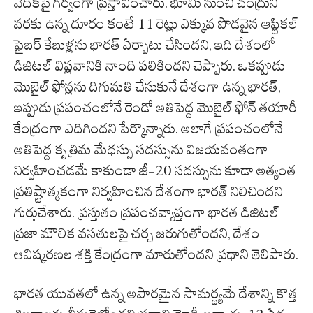
వేదికపై గర్వంగా ప్రస్తావించారు. భూమి నుంచి చంద్రుని
వరకు ఉన్న దూరం కంటే 11 రెట్లు ఎక్కువ పొడవైన ఆప్టికల్
ఫైబర్ కేబుళ్లను భారత్ ఏర్పాటు చేసిందని, ఇది దేశంలో
డిజిటల్ విప్లవానికి నాంది పలికిందని చెప్పారు. ఒకప్పుడు
మొబైల్ ఫోన్లను దిగుమతి చేసుకునే దేశంగా ఉన్న భారత్,
ఇప్పుడు ప్రపంచంలోనే రెండో అతిపెద్ద మొబైల్ ఫోన్ తయారీ
కేంద్రంగా ఎదిగిందని పేర్కొన్నారు. అలాగే ప్రపంచంలోనే
అతిపెద్ద కృత్రిమ మేధస్సు సదస్సును విజయవంతంగా
నిర్వహించడమే కాకుండా జీ-20 సదస్సును కూడా అత్యంత
ప్రతిష్టాత్మకంగా నిర్వహించిన దేశంగా భారత్ నిలిచిందని
గుర్తుచేశారు. ప్రస్తుతం ప్రపంచవ్యాప్తంగా భారత డిజిటల్
ప్రజా మౌలిక వసతులపై చర్చ జరుగుతోందని, దేశం
ఆవిష్కరణల శక్తి కేంద్రంగా మారుతోందని ప్రధాని తెలిపారు.
భారత యువతలో ఉన్న అపారమైన సామర్థ్యమే దేశాన్ని కొత్త