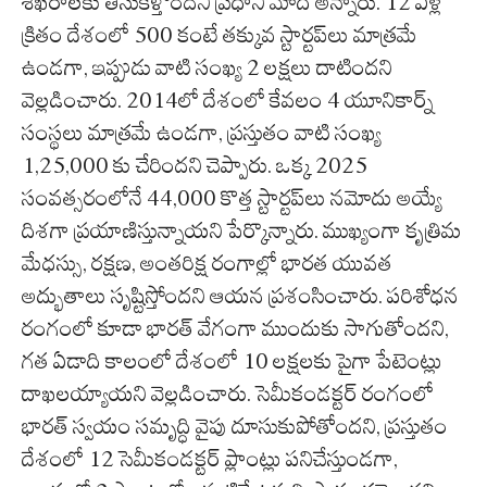
శిఖరాలకు తీసుకెళ్తోందని ప్రధాని మోదీ అన్నారు. 12 ఏళ్ల
క్రితం దేశంలో 500 కంటే తక్కువ స్టార్టప్‌లు మాత్రమే
ఉండగా, ఇప్పుడు వాటి సంఖ్య 2 లక్షలు దాటిందని
వెల్లడించారు. 2014లో దేశంలో కేవలం 4 యూనికార్న్
సంస్థలు మాత్రమే ఉండగా, ప్రస్తుతం వాటి సంఖ్య
1,25,000 కు చేరిందని చెప్పారు. ఒక్క 2025
సంవత్సరంలోనే 44,000 కొత్త స్టార్టప్‌లు నమోదు అయ్యే
దిశగా ప్రయాణిస్తున్నాయని పేర్కొన్నారు. ముఖ్యంగా కృత్రిమ
మేధస్సు, రక్షణ, అంతరిక్ష రంగాల్లో భారత యువత
అద్భుతాలు సృష్టిస్తోందని ఆయన ప్రశంసించారు. పరిశోధన
రంగంలో కూడా భారత్ వేగంగా ముందుకు సాగుతోందని,
గత ఏడాది కాలంలో దేశంలో 10 లక్షలకు పైగా పేటెంట్లు
దాఖలయ్యాయని వెల్లడించారు. సెమీకండక్టర్ రంగంలో
భారత్ స్వయం సమృద్ధి వైపు దూసుకుపోతోందని, ప్రస్తుతం
దేశంలో 12 సెమీకండక్టర్ ప్లాంట్లు పనిచేస్తుండగా,