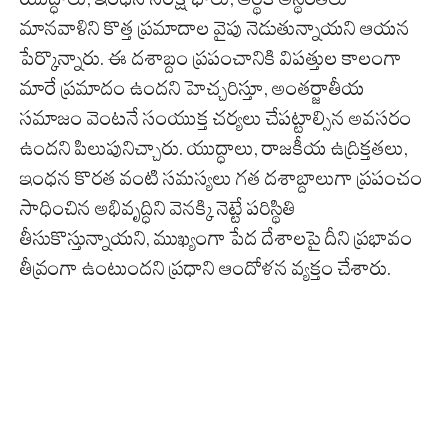
మానవాళిని కొత్త ప్రమాదాల వైపు నెడుతున్నాయని ఆయన
పేర్కొన్నారు. ఈ దశాబ్దం ప్రపంచానికి విపత్తుల కాలంగా
మారే ప్రమాదం ఉందని హెచ్చరిస్తూ, అంతర్జాతీయ
సమాజం వెంటనే సంయుక్త చర్యలు చేపట్టాల్సిన అవసరం
ఉందని పిలుపునిచ్చారు. యుద్ధాలు, రాజకీయ ఉద్రిక్తతలు,
ఇంధన కొరత వంటి సమస్యలు గత దశాబ్దాలుగా ప్రపంచం
సాధించిన అభివృద్ధిని వెనక్కి నెట్టే పరిస్థితి
తీసుకొస్తున్నాయని, ముఖ్యంగా పేద దేశాలపై దీని ప్రభావం
తీవ్రంగా ఉంటుందని ప్రధాని ఆందోళన వ్యక్తం చేశారు.