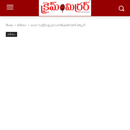
Home
జాతీయం
ఇంధన సంక్షోభంపై ప్రపంచానికి ప్రధాని మోదీ వార్నింగ్
జాతీయం