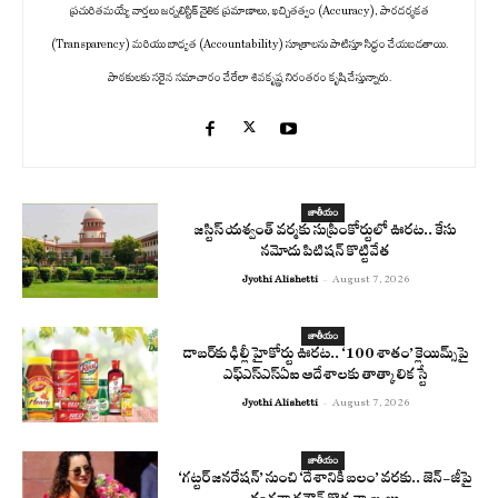
ప్రచురితమయ్యే వార్తలు జర్నలిస్టిక్ నైతిక ప్రమాణాలు, ఖచ్చితత్వం (Accuracy), పారదర్శకత
(Transparency) మరియు బాధ్యత (Accountability) సూత్రాలను పాటిస్తూ సిద్ధం చేయబడతాయి.
పాఠకులకు సరైన సమాచారం చేరేలా శివకృష్ణ నిరంతరం కృషి చేస్తున్నారు.
జాతీయం
జస్టిస్ యశ్వంత్ వర్మకు సుప్రీంకోర్టులో ఊరట.. కేసు
నమోదు పిటిషన్ కొట్టివేత
Jyothi Alishetti
-
August 7, 2026
జాతీయం
డాబర్‌కు ఢిల్లీ హైకోర్టు ఊరట.. ‘100 శాతం’ క్లెయిమ్స్‌పై
ఎఫ్‌ఎస్‌ఎస్‌ఏఐ ఆదేశాలకు తాత్కాలిక స్టే
Jyothi Alishetti
-
August 7, 2026
జాతీయం
‘గట్టర్ జనరేషన్’ నుంచి ‘దేశానికి బలం’ వరకు.. జెన్-జీపై