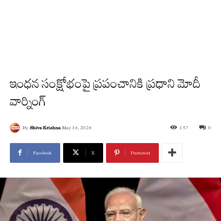
ఇంధన సంక్షోభంపై ప్రపంచానికి ప్రధాని మోదీ
వార్నింగ్
By
Shiva Krishna
May 16, 2026
157
0
Facebook
X
Pinterest