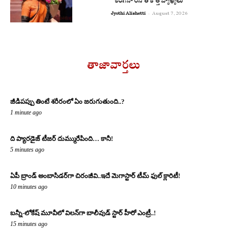
కంగనా రనౌత్ కొత్త వ్యాఖ్యలు
Jyothi Alishetti
-
August 7, 2026
తాజావార్తలు
జీడిపప్పు తింటే శరీరంలో ఏం జరుగుతుంది..?
1 minute ago
ది ప్యారడైజ్ టీజర్ దుమ్మురేపింది… కానీ!
5 minutes ago
ఏపీ బ్రాండ్ అంబాసిడర్‌గా చిరంజీవి..ఇదే మెగాస్టార్ టీమ్ ఫుల్ క్లారిటీ!
10 minutes ago
బన్నీ-లోకేష్ మూవీలో విలన్‌గా బాలీవుడ్ స్టార్ హీరో ఎంట్రీ..!
15 minutes ago