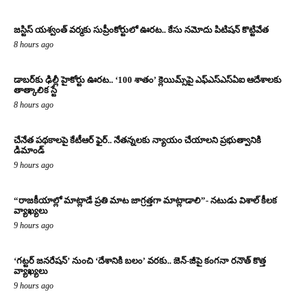
జస్టిస్ యశ్వంత్ వర్మకు సుప్రీంకోర్టులో ఊరట.. కేసు నమోదు పిటిషన్ కొట్టివేత
8 hours ago
డాబర్‌కు ఢిల్లీ హైకోర్టు ఊరట.. ‘100 శాతం’ క్లెయిమ్స్‌పై ఎఫ్‌ఎస్‌ఎస్‌ఏఐ ఆదేశాలకు
తాత్కాలిక స్టే
8 hours ago
చేనేత పథకాలపై కేటీఆర్ ఫైర్.. నేతన్నలకు న్యాయం చేయాలని ప్రభుత్వానికి
డిమాండ్
9 hours ago
“రాజకీయాల్లో మాట్లాడే ప్రతి మాట జాగ్రత్తగా మాట్లాడాలి”- నటుడు విశాల్ కీలక
వ్యాఖ్యలు
9 hours ago
‘గట్టర్ జనరేషన్’ నుంచి ‘దేశానికి బలం’ వరకు.. జెన్-జీపై కంగనా రనౌత్ కొత్త
వ్యాఖ్యలు
9 hours ago