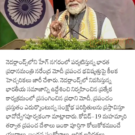
నెదర్లాండ్స్‌లోని హేగ్ నగరంలో పర్యటిస్తున్న భారత
ప్రధానమంత్రి నరేంద్ర మోదీ ప్రపంచ భవిష్యత్తుపై కీలక
హెచ్చరికలు జారీ చేశారు. నెదర్లాండ్స్‌లో నివసిస్తున్న
భారతీయ సమాజాన్ని ఉద్దేశించి నిర్వహించిన ప్రత్యేక
కార్యక్రమంలో ప్రసంగించిన ప్రధాని మోదీ, ప్రపంచం
ప్రస్తుతం ఎదుర్కొంటున్న సంక్షోభ పరిస్థితులను ప్రస్తావిస్తూ
భావోద్వేగపూర్వకంగా మాట్లాడారు. కోవిడ్-19 మహమ్మారి
తర్వాత ప్రపంచ దేశాలు ఇంకా పూర్తిగా కోలుకోకముందే
యుద్ధాలు, ఇంధన సంక్షోభాలు, ఆర్థిక అస్థిరతలు