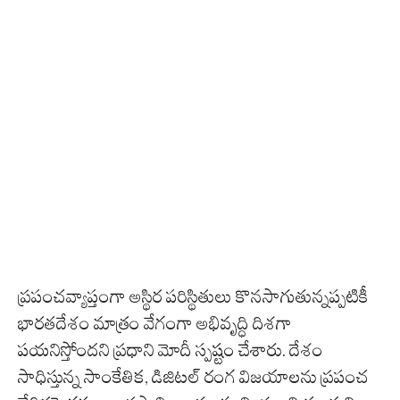
ప్రపంచవ్యాప్తంగా అస్థిర పరిస్థితులు కొనసాగుతున్నప్పటికీ
భారతదేశం మాత్రం వేగంగా అభివృద్ధి దిశగా
పయనిస్తోందని ప్రధాని మోదీ స్పష్టం చేశారు. దేశం
సాధిస్తున్న సాంకేతిక, డిజిటల్ రంగ విజయాలను ప్రపంచ