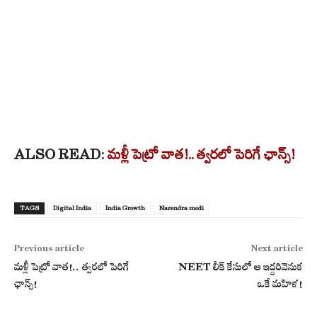
ALSO READ:
మళ్లీ పెట్రో వాత!.. త్వరలో పెరిగే ఛాన్స్!
TAGS
Digital India
India Growth
Narendra modi
Previous article
Next article
మళ్లీ పెట్రో వాత!.. త్వరలో పెరిగే
NEET లీక్ కేసులో ఆ ఇద్దరివెనుక
ఛాన్స్!
ఒకే మహిళ!