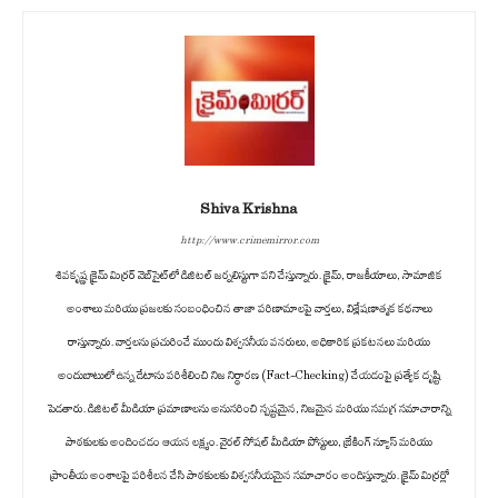
Shiva Krishna
http://www.crimemirror.com
శివకృష్ణ క్రైమ్ మిర్రర్ వెబ్‌సైట్‌లో డిజిటల్ జర్నలిస్టుగా పని చేస్తున్నారు. క్రైమ్, రాజకీయాలు, సామాజిక
అంశాలు మరియు ప్రజలకు సంబంధించిన తాజా పరిణామాలపై వార్తలు, విశ్లేషణాత్మక కథనాలు
రాస్తున్నారు. వార్తలను ప్రచురించే ముందు విశ్వసనీయ వనరులు, అధికారిక ప్రకటనలు మరియు
అందుబాటులో ఉన్న డేటాను పరిశీలించి నిజ నిర్ధారణ (Fact-Checking) చేయడంపై ప్రత్యేక దృష్టి
పెడతారు. డిజిటల్ మీడియా ప్రమాణాలను అనుసరించి స్పష్టమైన, నిజమైన మరియు సమగ్ర సమాచారాన్ని
పాఠకులకు అందించడం ఆయన లక్ష్యం. వైరల్ సోషల్ మీడియా పోస్టులు, బ్రేకింగ్ న్యూస్ మరియు
ప్రాంతీయ అంశాలపై పరిశీలన చేసి పాఠకులకు విశ్వసనీయమైన సమాచారం అందిస్తున్నారు. క్రైమ్ మిర్రర్లో