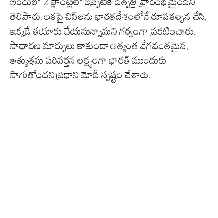
అందులో 2 ప్లాంట్లలో ఇప్పటికే ఉత్పత్తి ప్రారంభమైందని
తెలిపారు. ఇకపై చిప్‌లను భారతదేశంలోనే రూపకల్పన చేసి,
ఇక్కడే తయారు చేయనున్నామని గర్వంగా ప్రకటించారు.
సాధారణ మార్పులు కాకుండా అత్యంత వేగవంతమైన,
అత్యుత్తమ పరివర్తన లక్ష్యంగా భారత్ ముందుకు
సాగుతోందని ప్రధాని మోదీ స్పష్టం చేశారు.