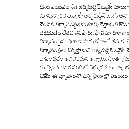
దీనికి ఎంఐఎం నేత అక్బరుద్దీన్ ఒవైసీ ఘా
చూస్తున్నారని ఎమ్మెల్యే అక్బరుద్దీన్ ఒవైసీ
చెందిన విద్యాసంస్థలను కూల్చివేస్తామని కొం
భయపడేది లేదని తెలిపారు. ఫాతిమా కళాశాలప
విద్యాసంస్థను ఎలా కాపాడు కోవాలో తమకు తెల
విద్యాసంస్థలు నిర్మిస్తామని అక్బరుద్దీన్ ఒవ
భావించడం అవివేకమని అన్నారు. దీంతో గ్రేట
మున్సిపల్ నగర పరిథిలో ఎక్కువ ఓటు బ్యాంక
బీజేపీ ఈ వ్యూహంతో ఎన్ని స్థానాల్లో విజయం 