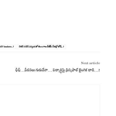
 leaders...!
నితిన్ న‌బిన్‌ ప‌ర్య‌ట‌న‌తో తెలంగాణ బీజేపీ నేత‌ల్లో జోష్‌...!
Next article
ఛీఛీ…వీడ‌స‌లు గురువేనా… విద్యార్థిపై ప్రిన్సిపాల్ లైంగిక దాడి…!