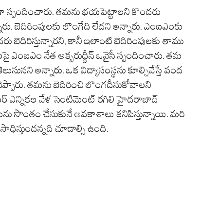
టుగా స్పందించారు. తమను భయపెట్టాలని కొందరు
 అన్నారు. బెదిరింపులకు లొంగేది లేదని అన్నారు. ఎంఐఎంకు
దరు బెదిరిస్తున్నారని, కానీ ఇలాంటి బెదిరింపులకు తాము
ై ఎంఐఎం నేత అక్బరుద్దీన్ ఒవైసీ స్పందించారు. తమ
ుసునని అన్నారు. ఒక విద్యాసంస్థను కూల్చివేస్తే వంద
ైసీ చెప్పారు. తమను బెదిరించి లొంగదీసుకోవాలని
ర్ ఎన్నికల వేళ సెంటిమెంట్ రగిలి హైదరాబాద్
ును సొంతం చేసుకునే అవకాశాలు కనిపిస్తున్నాయి. మరి
సాధిస్తుందన్నది చూడాల్సి ఉంది.