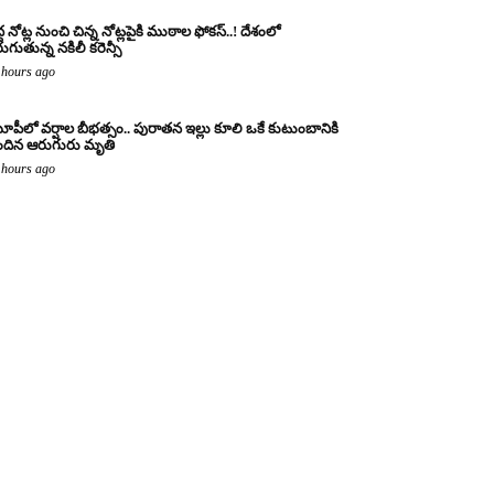
ద్ద నోట్ల నుంచి చిన్న నోట్లపైకి ముఠాల ఫోకస్..! దేశంలో
రుగుతున్న నకిలీ కరెన్సీ
 hours ago
పీలో వర్షాల బీభత్సం.. పురాతన ఇల్లు కూలి ఒకే కుటుంబానికి
ందిన ఆరుగురు మృతి
 hours ago