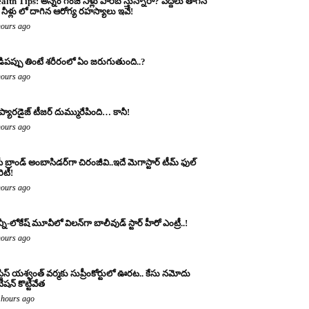
alth Tips: అన్నం గంజి నీళ్లు పారబోస్తున్నారా? పెద్దలు తాగిన
నీళ్లు లో దాగిన ఆరోగ్య రహస్యాలు ఇవే!
hours ago
డిపప్పు తింటే శరీరంలో ఏం జరుగుతుంది..?
hours ago
 ప్యారడైజ్ టీజర్ దుమ్మురేపింది… కానీ!
hours ago
ీ బ్రాండ్ అంబాసిడర్‌గా చిరంజీవి..ఇదే మెగాస్టార్ టీమ్ ఫుల్
ారిటీ!
hours ago
్నీ-లోకేష్ మూవీలో విలన్‌గా బాలీవుడ్ స్టార్ హీరో ఎంట్రీ..!
hours ago
్టిస్ యశ్వంత్ వర్మకు సుప్రీంకోర్టులో ఊరట.. కేసు నమోదు
ిషన్ కొట్టివేత
 hours ago