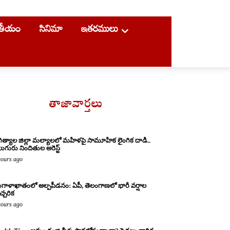
ాతీయం
సినిమా
ఇతరములు
తాజావార్తలు
ిత్యాల జిల్లా మల్యాలలో మహిళపై సామూహిక లైంగిక దాడి..
ుగురు నిందితుల అరెస్ట్
hours ago
గాళాఖాతంలో అల్పపీడనం: ఏపీ, తెలంగాణలో భారీ వర్షాల
చ్చరిక
hours ago