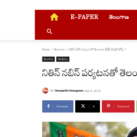
E-PAPER
తెలంగాణ
Home
తెలంగాణ
నితిన్ న‌బిన్‌ ప‌ర్య‌ట‌న‌తో తెలంగాణ బీజేపీ నేత‌ల్లో జోష్‌...!
తెలంగాణ
రాజకీయం
నితిన్ న‌బిన్‌ ప‌ర్య‌ట‌న‌తో తె
By
Ganapathi Janagama
July 8, 2026
Facebook
X
Pinterest