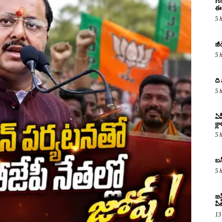
He
ఈ 
5 
జీ
5 
ది
5 
ఏప
క్ల
5 
బన
5 
జస
పిట
13