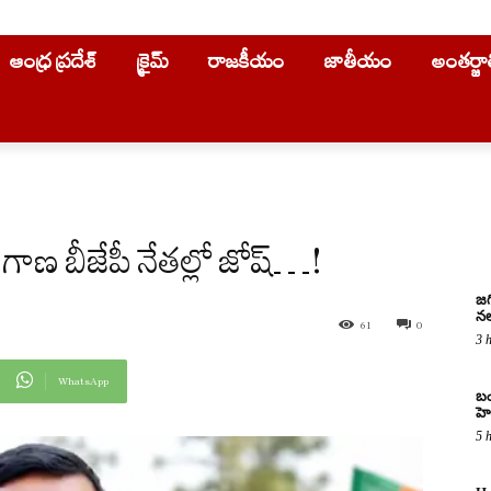
ఆంధ్ర ప్రదేశ్
క్రైమ్
రాజకీయం
జాతీయం
అంతర్జ
లంగాణ బీజేపీ నేత‌ల్లో జోష్‌…!
జగ
నల
61
0
3 
WhatsApp
బం
హె
5 