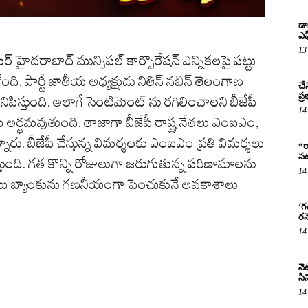
డా
ఎఫ
13
టర్ హైదరాబాద్ మున్సిపల్ కార్పొరేషన్ ఎన్నికలపై పట్టు
ి. పార్టీ జాతీయ అధ్యక్షుడు నితిన్ నబిన్ తెలంగాణ
చే
ప్
ిస్తుంది. అలాగే సెంటిమెంట్ ను రగిలించాలని బీజేపీ
14
అర్థమవుతుంది. తాజాగా బీజేపీ రాష్ట్ర నేతలు ఎంఐఎం,
న్నారు. బీజేపీ చేస్తున్న విమర్శలకు ఎంఐఎం ప్రతి విమర్శలు
“ర
నట
పిస్తుంది. గత కొన్ని రోజులుగా జరుగుతున్న పరిణామాలను
14
ీ ఓటు బ్యాంకును గణనీయంగా పెంచుకునే అవకాశాలు
‘గ
రన
14
నెట
సిన
14