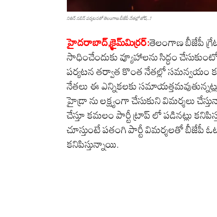
నితిన్ న‌బిన్‌ ప‌ర్య‌ట‌న‌తో తెలంగాణ బీజేపీ నేత‌ల్లో జోష్‌...!
హైదరాబాద్,క్రైమ్‌మిర్ర‌ర్‌:
తెలంగాణ బీజేపీ గ్రే
సాధించేందుకు వ్యూహాలను సిద్ధం చేసుకుంటోంద
పర్యటన తర్వాత కొంత నేతల్లో సమన్వయం కనిప
నేతలు ఈ ఎన్నికలకు సమాయత్తమవుతున్నట్లు 
హైడ్రా ను లక్ష్యంగా చేసుకుని విమర్శలు చేస్తు
చేస్తూ కమలం పార్టీ ట్రాప్ లో పడినట్లు కని
చూస్తుంటే పతంగి పార్టీ విమర్శలతో బీజేప
కనిపిస్తున్నాయి.