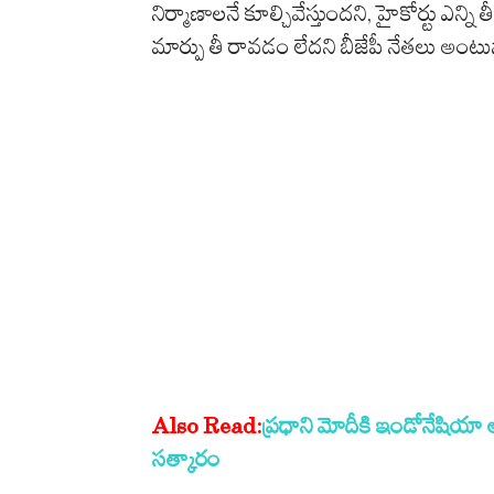
నిర్మాణాలనే కూల్చివేస్తుందని, హైకోర్టు ఎన్ని
మార్పు తీ రావడం లేదని బీజేపీ నేతలు అంటున
Also Read:
ప్రధాని మోదీకి ఇండోనేషియా అ
సత్కారం