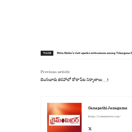
TAGS
Nitin Nabin's visit sparks enthusiasm among Telangana BJP
Previous article
బెంగలూరు తరహాలో కోకాపేట నిర్మాణాలు…!
Ganapathi Janagama
https://crimemirror.com/