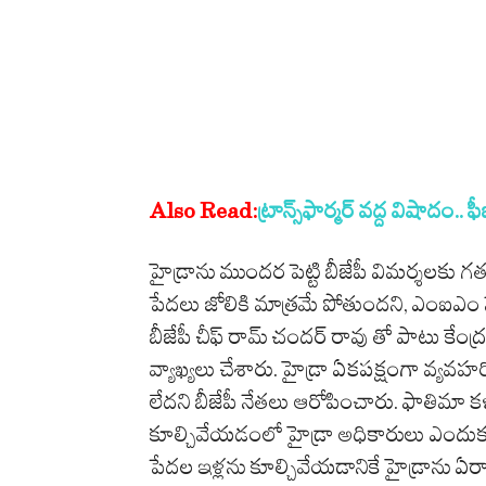
Also Read:
ట్రాన్స్‌ఫార్మర్‌ వద్ద విషాదం.. 
హైడ్రాను ముందర పెట్టి బీజేపీ విమర్శలకు గత
పేదలు జోలికి మాత్రమే పోతుందని, ఎంఐఎం నే
బీజేపీ చీఫ్ రామ్ చందర్ రావు తో పాటు కేంద్
వ్యాఖ్యలు చేశారు. హైడ్రా ఏకపక్షంగా వ్యవ
లేదని బీజేపీ నేతలు ఆరోపించారు. ఫాతిమా కళ
కూల్చివేయడంలో హైడ్రా అధికారులు ఎందుకు 
పేదల ఇళ్లను కూల్చివేయడానికే హైడ్రాను ఏర్ప