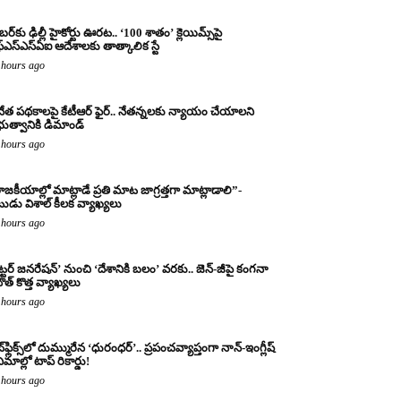
బర్‌కు ఢిల్లీ హైకోర్టు ఊరట.. ‘100 శాతం’ క్లెయిమ్స్‌పై
్‌ఎస్‌ఎస్‌ఏఐ ఆదేశాలకు తాత్కాలిక స్టే
 hours ago
నేత పథకాలపై కేటీఆర్ ఫైర్.. నేతన్నలకు న్యాయం చేయాలని
రభుత్వానికి డిమాండ్
 hours ago
ాజకీయాల్లో మాట్లాడే ప్రతి మాట జాగ్రత్తగా మాట్లాడాలి”-
ుడు విశాల్ కీలక వ్యాఖ్యలు
 hours ago
ట్టర్ జనరేషన్’ నుంచి ‘దేశానికి బలం’ వరకు.. జెన్-జీపై కంగనా
ౌత్ కొత్త వ్యాఖ్యలు
 hours ago
్‌ఫ్లిక్స్‌లో దుమ్మురేన ‘ధురంధర్’.. ప్రపంచవ్యాప్తంగా నాన్-ఇంగ్లీష్
ిమాల్లో టాప్ రికార్డు!
 hours ago