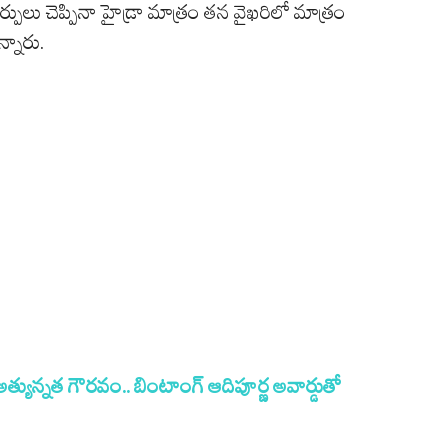
 తీర్పులు చెప్పినా హైడ్రా మాత్రం తన వైఖరిలో మాత్రం
్నారు.
త్యున్నత గౌరవం.. బింటాంగ్ ఆదిపూర్ణ అవార్డుతో