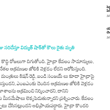
పె
పె
14
యూ
చె
14
ఫీజు సరిచేస్తూ విద్యుత్‌ షాక్‌తో కౌలు రైతు మృతి
 కొద్ది రోజలుగా దిగుతోంది. హైడ్రా కేవలం సామాన్యులు,
తల ఆక్రమణల జోలికి వెళ్లడం లేదని ఆరోపిస్తుంది.
ర మంత్రులు కిషన్ రెడ్డి, బండి సంజయ్ లు కూడా హైడ్రాపై
హరిస్తుందని, ఎంఐఎంకు చెందిన ఆక్రమణల జోలికి వెళ్లడం
ాశాలను ఆక్రమించి నిర్మించారని, దానిని
మీనమేషాలు లెక్కపెడుతున్నారని ప్రశ్నించారు. కేవలం
ాటు చేసినట్లుందని అభిప్రాయపడ్డారు. హైడ్రా కొందరి