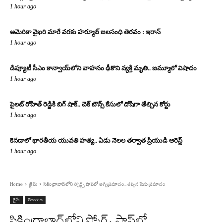
1 hour ago
అమెరికా వైఖరి మారే వరకు హర్మూజ్‌ జలసంధి తెరవం : ఇరాన్‌
1 hour ago
డిప్యూటీ సీఎం కాన్వాయ్‌లోని వాహనం ఢీకొని వ్యక్తి మృతి.. జమ్మూలో విషాదం
1 hour ago
పైలట్ రోహిత్ రెడ్డికి బిగ్ షాక్.. చెక్ బౌన్స్ కేసులో దోషిగా తేల్చిన కోర్టు
1 hour ago
కెనడాలో భారతీయ యువతి హత్య.. ఏడు నెలల తర్వాత ప్రియుడి అరెస్ట్
1 hour ago