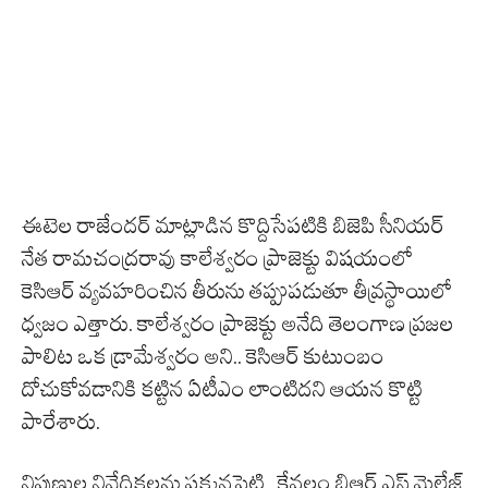
ఈటెల రాజేందర్ మాట్లాడిన కొద్దిసేపటికి బిజెపి సీనియర్
నేత రామచంద్రరావు కాలేశ్వరం ప్రాజెక్టు విషయంలో
కెసిఆర్ వ్యవహరించిన తీరును తప్పుపడుతూ తీవ్రస్థాయిలో
ధ్వజం ఎత్తారు. కాలేశ్వరం ప్రాజెక్టు అనేది తెలంగాణ ప్రజల
పాలిట ఒక డ్రామేశ్వరం అని.. కెసిఆర్ కుటుంబం
దోచుకోవడానికి కట్టిన ఏటీఎం లాంటిదని ఆయన కొట్టి
పారేశారు.
నిపుణుల నివేదికలను పక్కనపెట్టి.. కేవలం బిఆర్ ఎస్ మైలేజ్