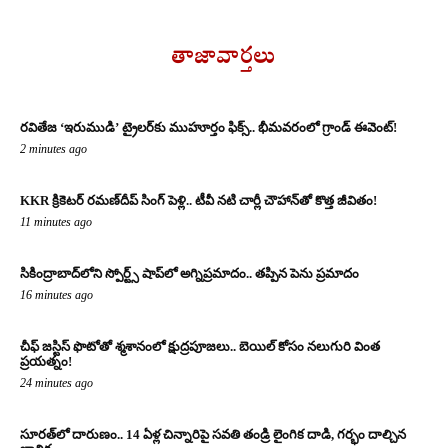
తాజావార్తలు
రవితేజ ‘ఇరుముడి’ ట్రైలర్‌కు ముహూర్తం ఫిక్స్.. భీమవరంలో గ్రాండ్ ఈవెంట్!
2 minutes ago
KKR క్రికెటర్ రమణ్‌దీప్ సింగ్ పెళ్లి.. టీవీ నటి చార్లీ చౌహాన్‌తో కొత్త జీవితం!
11 minutes ago
సికింద్రాబాద్‌లోని స్పోర్ట్స్ షాప్‌లో అగ్నిప్రమాదం.. తప్పిన పెను ప్రమాదం
16 minutes ago
చీఫ్ జస్టిస్ ఫొటోతో శ్మశానంలో క్షుద్రపూజలు.. బెయిల్ కోసం నలుగురి వింత
ప్రయత్నం!
24 minutes ago
సూరత్‌లో దారుణం.. 14 ఏళ్ల చిన్నారిపై సవతి తండ్రి లైంగిక దాడి, గర్భం దాల్చిన