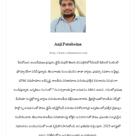
Anji Peraboina
http://www.crimemirror.com
పేరబోయిన ఆంజనేయులు ప్రస్తుతం క్రైమ్ మిర్రర్ తెలుగు దినపత్రికలో సీనియర్ డిజిటల్ కంటెంట్
ప్రొడ్యూసర్‌గా పనిచేస్తున్నారు. తెలంగాణకు సంబంధించిన తాజా వార్తలు, ప్రభుత్వ పథకాల అప్డేట్లు,
మౌలిక సదుపాయాల అభివృద్ధి, రాజకీయ పరిణామాలు మరియు ప్రత్యేక కథనాలను సమగ్రంగా
అందిస్తున్నారు. జర్నలిజం రంగంలో 7 సంవత్సరాలకు పైగా అనుభవం కలిగిన ఆయన, గతంలో ప్రముఖ
మీడియా సంస్థల్లో రాష్ట్ర వార్తలు మరియు రాజకీయ విశ్లేషణలు రాశారు. క్షేత్రస్థాయిలో రాజకీయ సర్వేల్లో
పాల్గొన్న అనుభవంతో పాటు, క్రైమ్ ఇన్వెస్టిగేషన్ మరియు పరిశోధనాత్మక జర్నలిజంలో ప్రత్యేక నైపుణ్యం
సంపాదించారు. తెలంగాణ రాజకీయ పరిణామాలపై లోతైన అవగాహనతో పాటు, ప్రజలకు నమ్మకమైన
సమాచారం అందించడంలో అంజి కృషి కొనసాగుతోంది. తన ప్రతిభకు గుర్తింపుగా, 2025 ఆగస్టులో
ఉత్తమ పనితీరు కోసం జర్నలిస్టు అవార్డు అందుకున్నారు.