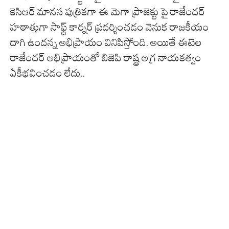
కెసిఆర్ మానస పుత్రికగా ఈ మెగా ప్రాజెక్టు పై రాజేందర్
హఠాత్తుగా సాఫ్ట్ కార్నర్ ప్రదర్శించడం వెనుక రాజకీయం
దాగి ఉందన్న అభిప్రాయం వినిపిస్తోంది. అయితే ఈటెల
రాజేందర్ అభిప్రాయంతో బిజెపి రాష్ట్ర అగ్ర నాయకత్వం
ఏకీభవించడం లేదు..