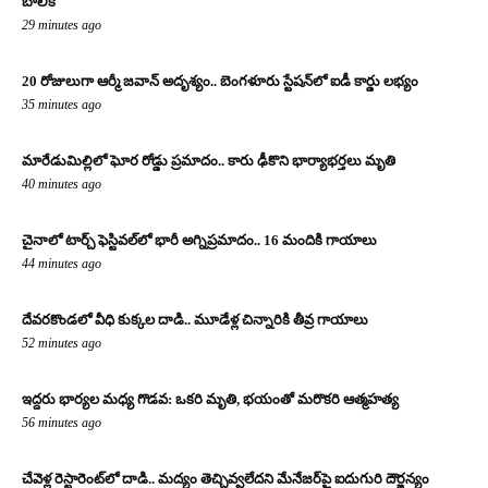
బాలిక
29 minutes ago
20 రోజులుగా ఆర్మీ జవాన్ అదృశ్యం.. బెంగళూరు స్టేషన్‌లో ఐడీ కార్డు లభ్యం
35 minutes ago
మారేడుమిల్లిలో ఘోర రోడ్డు ప్రమాదం.. కారు ఢీకొని భార్యాభర్తలు మృతి
40 minutes ago
చైనాలో టార్చ్ ఫెస్టివల్‌లో భారీ అగ్నిప్రమాదం.. 16 మందికి గాయాలు
44 minutes ago
దేవరకొండలో వీధి కుక్కల దాడి.. మూడేళ్ల చిన్నారికి తీవ్ర గాయాలు
52 minutes ago
ఇద్దరు భార్యల మధ్య గొడవ: ఒకరి మృతి, భయంతో మరొకరి ఆత్మహత్య
56 minutes ago
చేవెళ్ల రెస్టారెంట్‌లో దాడి.. మద్యం తెచ్చివ్వలేదని మేనేజర్‌పై ఐదుగురి దౌర్జన్యం