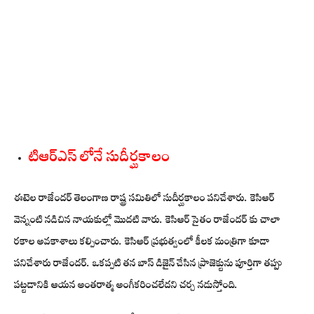
టిఆర్ఎస్ లోనే సుదీర్ఘకాలం
ఈటెల రాజేందర్ తెలంగాణ రాష్ట్ర సమితిలో సుదీర్ఘకాలం పనిచేశారు. కెసిఆర్
వెన్నంటి నడిచిన నాయకుల్లో మొదటి వారు. కెసిఆర్ సైతం రాజేందర్ కు చాలా
రకాల అవకాశాలు కల్పించారు. కెసిఆర్ ప్రభుత్వంలో కీలక మంత్రిగా కూడా
పనిచేశారు రాజేందర్. ఒకప్పటి తన బాస్ డిజైన్ చేసిన ప్రాజెక్టును పూర్తిగా తప్పు
పట్టడానికి ఆయన అంతరాత్మ అంగీకరించలేదని చర్చ నడుస్తోంది.