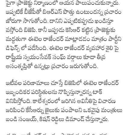
పైగా ప్రాజెక్టు నిర్మాణంలో ఆయన పాలుపంచుకున్నారు.
ఇప్పటికే బీజేపీతో బిఆర్ఎస్ పొత్తు ఉంటుందన్న ప్రచారం
జోరుగా సాగుతోంది. దానిని ఎప్పటికప్పుడు ఖండిస్తూ
వస్తోంది బిజెపి. కానీ ఇప్పుడు కెసిఆర్ కట్టిన ప్రాజెక్టుకు
మద్దతుగా ఈటెల రాజేందర్ మాట్లాడడం మాత్రం పార్టీని
డిఫెన్స్ లో పడేసింది. ఈటెల రాజేందర్ వ్యవహార శైలి పై
రాష్ట్రీయ స్వయంసేవక్ సంఘ్ వర్గాలు కూడా తీవ్ర
అసంతృప్తితో ఉన్నట్లు ప్రచారం జరుగుతోంది.
ఇటీవల పరిణామాలు చూస్తే బిజెపిలో ఈటెల రాజేందర్
ఇబ్బందికర పరిస్థితులను నొప్పిస్తున్నారన్న టాక్
వినిపిస్తోంది. కాలేశ్వరంలో జరిగిన అవినీతిపై విచారణ
జరిపించి కేసీఆర్ను జైలుకు పంపాలని ఒకవైపు మంత్రులు
బండి సంజయ్, కిషన్ రెడ్డిలు డిమాండ్ చేస్తున్నారు.