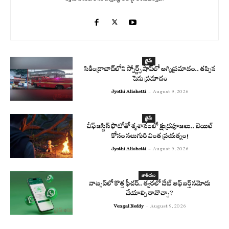
క్రైమ్
సికింద్రాబాద్‌లోని స్పోర్ట్స్ షాప్‌లో అగ్నిప్రమాదం.. తప్పిన
పెను ప్రమాదం
Jyothi Alishetti
-
August 9, 2026
క్రైమ్
చీఫ్ జస్టిస్ ఫొటోతో శ్మశానంలో క్షుద్రపూజలు.. బెయిల్
కోసం నలుగురి వింత ప్రయత్నం!
Jyothi Alishetti
-
August 9, 2026
జాతీయం
వాట్సప్‌లో కొత్త ఫీచర్.. త్వరలో డేట్ ఆఫ్ బర్త్ నమోదు
చేయాల్సి రావొచ్చా?
Vengal Reddy
-
August 9, 2026