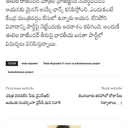
ఈటెల రాజేందర్ మాత్రం ప్రాజెక్టును సమర్థించడం
ఆయనకు మైనస్ అయ్యే ఛాన్స్ కనిపిస్తోంది. ఎందుకంటే
కేంద్ర మంత్రివర్గం రేసులో ఉన్నారు ఆయన. లేనిపోని
వివాదాన్ని పార్టీపై నెట్టేందుకు అవకాశం కలిగింది. అందుకే
ఈటెల రాజేందర్ తీరుపై భారతీయ జనతా పార్టీలో
విమర్శలు వినిపిస్తున్నాయి.
TAGS
etela rajender
Etela Rajender U-turn on kaleshwaram project
kaleshwaram project
Previous article
Next article
చరిత్ర చెరపలేని పేరు వైఎస్ఆర్:
బెంగలూరు తరహాలో కోకాపేట
జయంతి సందర్భంగా వైసీపీ ఘన నివాళి
నిర్మాణాలు…!