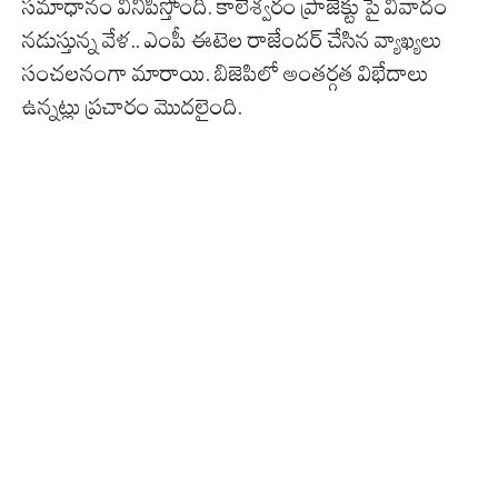
సమాధానం వినిపిస్తోంది. కాలేశ్వరం ప్రాజెక్టు పై వివాదం
నడుస్తున్న వేళ.. ఎంపీ ఈటెల రాజేందర్ చేసిన వ్యాఖ్యలు
సంచలనంగా మారాయి. బిజెపిలో అంతర్గత విభేదాలు
ఉన్నట్లు ప్రచారం మొదలైంది.