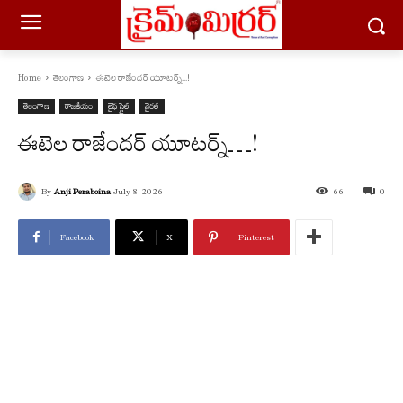
Home
తెలంగాణ
ఈటెల రాజేందర్ యూటర్న్...!
తెలంగాణ
రాజకీయం
లైఫ్ స్టైల్
వైరల్
ఈటెల రాజేందర్ యూటర్న్…!
By
Anji Peraboina
July 8, 2026
66
0
Facebook
X
Pinterest