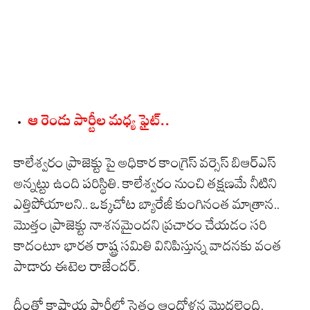
ఆ రెండు పార్టీల మధ్య ఫైట్..
కాలేశ్వరం ప్రాజెక్టు పై అధికార కాంగ్రెస్ వర్సెస్ బిఆర్ఎస్
అన్నట్టు ఉంది పరిస్థితి. కాలేశ్వరం నుంచి తక్షణమే నీటిని
ఎత్తిపోయాలని.. ఒక్కచోట బ్యారేజీ కుంగినంత మాత్రాన..
మొత్తం ప్రాజెక్టు నాశనమైందని ప్రచారం చేయడం సరి
కాదంటూ భారత రాష్ట్ర సమితి వినిపిస్తున్న వాదనకు వంత
పాడారు ఈటెల రాజేందర్.
దీంతో కాషాయ పార్టీలో సైతం ఆందోళన మొదలైంది.