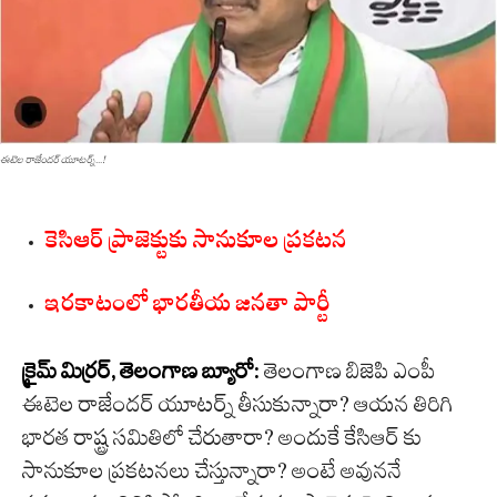
ఈటెల రాజేందర్ యూటర్న్...!
కెసిఆర్ ప్రాజెక్టుకు సానుకూల ప్రకటన
ఇరకాటంలో భారతీయ జనతా పార్టీ
క్రైమ్ మిర్రర్, తెలంగాణ బ్యూరో:
తెలంగాణ బిజెపి ఎంపీ
ఈటెల రాజేందర్ యూటర్న్ తీసుకున్నారా? ఆయన తిరిగి
భారత రాష్ట్ర సమితిలో చేరుతారా? అందుకే కేసిఆర్ కు
సానుకూల ప్రకటనలు చేస్తున్నారా? అంటే అవుననే