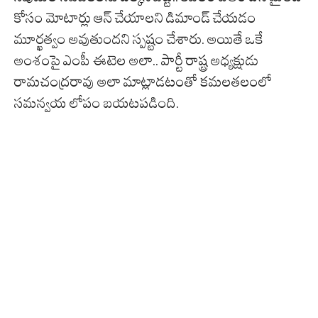
కోసం మోటార్లు ఆన్ చేయాలని డిమాండ్ చేయడం
మూర్ఖత్వం అవుతుందని స్పష్టం చేశారు. అయితే ఒకే
అంశంపై ఎంపీ ఈటెల అలా.. పార్టీ రాష్ట్ర అధ్యక్షుడు
రామచంద్రరావు అలా మాట్లాడటంతో కమలతలంలో
సమన్వయ లోపం బయటపడింది.