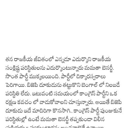
తన రాజకీయ జీవితంలో ఎన్నడూ ఎదుర్కొని రాజకీయ
సంక్లిష్ట పరిస్థితులను ఎదుర్కొంటున్నారు మమతా బెనర్జీ.
సొంత పార్టీ ముక్కలయింది. పార్టీలో దిక్కారస్వరాలు
పెరిగాయి. బిజెపి దూకుడును తట్టుకొని బెంగాల్ లో నిలబడే
పరిస్థితి లేదు. ఇటువంటి సమయంలో కాంగ్రెస్ పార్టీని ఒక
రక్షణ కవచం లో వాడుకోవాలని చూస్తున్నారు. అయితే బిజెపి
దూకుడు ఇదే మాదిరిగా కొనసాగి.. కాంగ్రెస్ పార్టీ పుంజుకునే
పరిస్థితుల్లో ఉంటే మమతా బెనర్జీ తప్పకుండా విలీన
ప్రక్రియకు ఒప్పుకుంటారన్న అంచనాలైతే ఉన్నాయి.