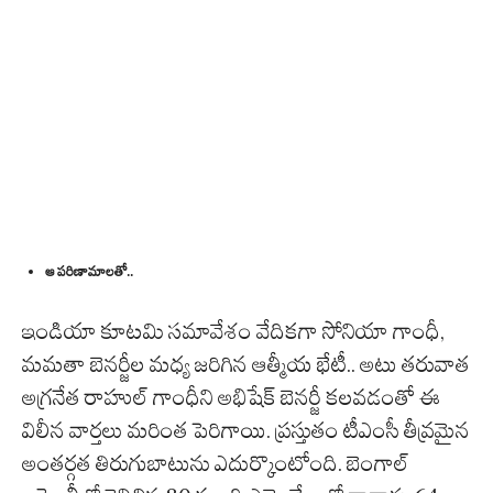
ఆ పరిణామాలతో..
ఇండియా కూటమి సమావేశం వేదికగా సోనియా గాంధీ,
మమతా బెనర్జీల మధ్య జరిగిన ఆత్మీయ భేటీ.. అటు తరువాత
అగ్రనేత రాహుల్ గాంధీని అభిషేక్ బెనర్జీ కలవడంతో ఈ
విలీన వార్తలు మరింత పెరిగాయి. ప్రస్తుతం టీఎంసీ తీవ్రమైన
అంతర్గత తిరుగుబాటును ఎదుర్కొంటోంది. బెంగాల్