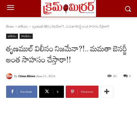
Home
జాతీయం
తృణముల్ విలీనం నిజమేనా?!.. మమతా బెనర్జీ అంత సాహసం చేస్తారా!!
జాతీయం
రాజకీయం
తృణముల్ విలీనం నిజమేనా?!.. మమతా బెనర్జీ
అంత సాహసం చేస్తారా!!
By
Crime Mirror
June 11, 2026
83
0
Facebook
X
Pinterest