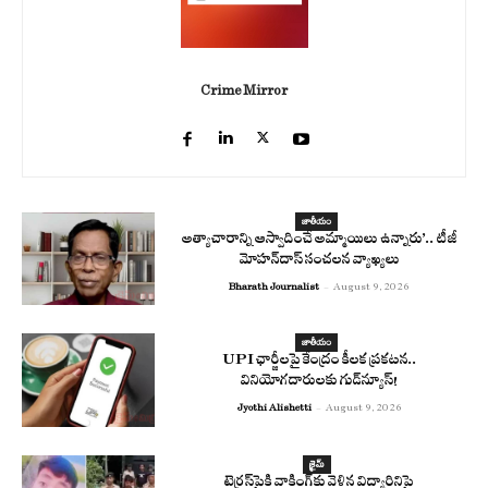
Crime Mirror
జాతీయం
అత్యాచారాన్ని ఆస్వాదించే అమ్మాయిలు ఉన్నారు’.. టీజీ
మోహన్‌దాస్‌ సంచలన వ్యాఖ్యలు
Bharath Journalist
-
August 9, 2026
జాతీయం
UPI ఛార్జీలపై కేంద్రం కీలక ప్రకటన..
వినియోగదారులకు గుడ్‌న్యూస్!
Jyothi Alishetti
-
August 9, 2026
క్రైమ్
టెర్రస్‌పైకి వాకింగ్‌కు వెళ్లిన విద్యార్థినిపై