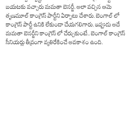
బయటకు వచ్చారు మమతా బెనర్జీ. అలా వచ్చిన ఆమె
తృణమూల్ కాంగ్రెస్ పార్టీని ఏర్పాటు చేశారు. బెంగాల్ లో
కాంగ్రెస్ పార్టీ ఉనికి లేకుండా చేయగలిగారు. ఇప్పుడు అదే
మమతా బెనర్జీని కాంగ్రెస్ లో చేర్చుకుంటే.. బెంగాల్ కాంగ్రెస్
సీనియర్లు తీవ్రంగా వ్యతిరేకించే అవకాశం ఉంది.