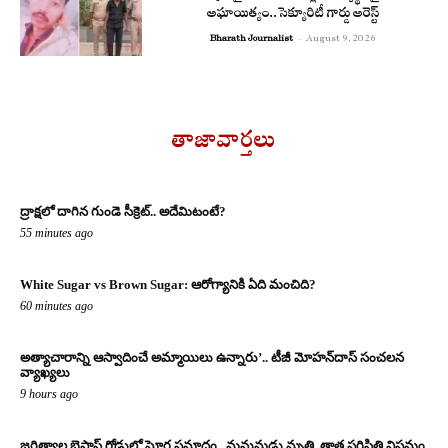
అఘాయిత్యం..సెక్యూరిటీ గార్డు అరెస్ట్
Bharath Journalist
-
August 9, 2026
తాజావార్తలు
ద్రాక్షలో దాగిన గుండె సీక్రెట్.. అదేమిటంటే?
55 minutes ago
White Sugar vs Brown Sugar: ఆరోగ్యానికి ఏది మంచిది?
60 minutes ago
అత్యాచారాన్ని ఆస్వాదించే అమ్మాయిలు ఉన్నారు’.. టీజీ మోహన్‌దాస్‌ సంచలన
వ్యాఖ్యలు
9 hours ago
జగిత్యాల బైపాస్‌ రోడ్డులో ఘోర ప్రమాదం.. మనుమడు మృతి, తాత పరిస్థితి విషమం