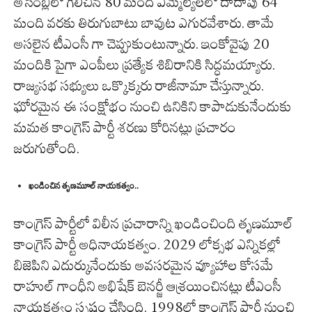
అసెంబ్లీలో గెలిచిన 80 మంది ఎమ్మెల్యేలలో దాదాపు 64
మంది వరకు తిరుగుబాటు బావుట ఎగురవేశారు. తామే
అసలైన టీఎంసీ గా చెప్పుకుంటున్నారు. ఇంకోవైపు 20
మందికి పైగా ఎంపీలు ప్రత్యేక శిబిరానికి సిద్ధమయ్యారు.
రాజ్యసభ సభ్యులు ఒక్కొక్కరు రాజీనామా చేస్తున్నారు.
ఘోరమైన ఈ సంక్షోభం నుంచి ఉనికిని కాపాడుకునేందుకు
మమత కాంగ్రెస్ పార్టీ శరణు కోరినట్లు ప్రచారం
జరుగుతోంది.
ఖండించిన తృణమూల్ నాయకత్వం..
కాంగ్రెస్ పార్టీలో విలీన ప్రచారాన్ని ఖండించింది తృణమూల్
కాంగ్రెస్ పార్టీ అధినాయకత్వం. 2029 లోక్సభ ఎన్నికల్లో
బిజెపిని ఎదుర్కునేందుకు అవసరమైన వ్యూహాల కోసమే
రాహుల్ గాంధీని అభిషేక్ బెనర్జీ ఆశ్రయించినట్లు టీఎంసీ
నాయకత్వం స్పష్టం చేసింది. 1998లో కాంగ్రెస్ పార్టీ నుంచి