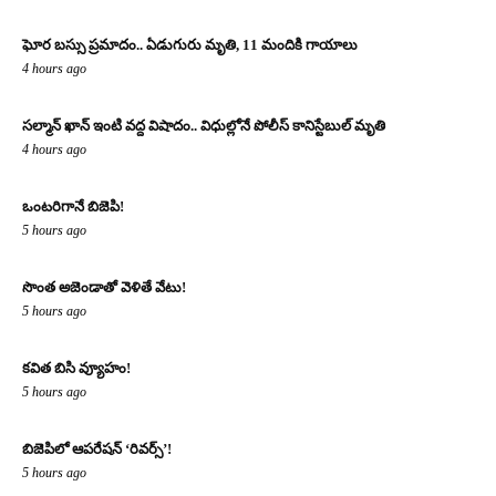
ఘోర బస్సు ప్రమాదం.. ఏడుగురు మృతి, 11 మందికి గాయాలు
4 hours ago
సల్మాన్ ఖాన్ ఇంటి వద్ద విషాదం.. విధుల్లోనే పోలీస్ కానిస్టేబుల్ మృతి
4 hours ago
ఒంటరిగానే బిజెపి!
5 hours ago
సొంత అజెండాతో వెళితే వేటు!
5 hours ago
కవిత బిసి వ్యూహం!
5 hours ago
బిజెపిలో ఆపరేషన్ ‘రివర్స్’!
5 hours ago