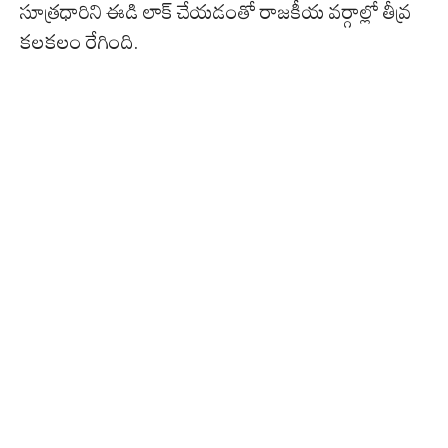
సూత్రధారిని ఈడి లాక్ చేయడంతో రాజకీయ వర్గాల్లో తీవ్ర
కలకలం రేగింది.