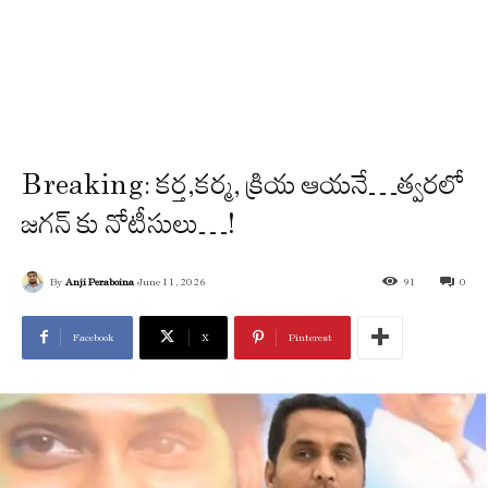
Breaking: కర్త,కర్మ, క్రియ ఆయనే…త్వరలో
జగన్ కు నోటీసులు…!
By
Anji Peraboina
June 11, 2026
91
0
Facebook
X
Pinterest