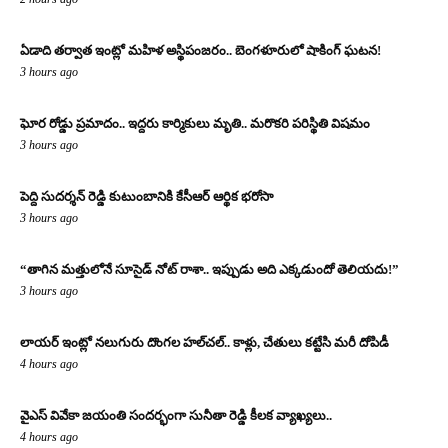
ఏడాది తర్వాత ఇంట్లో మహిళ అస్థిపంజరం.. బెంగళూరులో షాకింగ్ ఘటన!
3 hours ago
ఘోర రోడ్డు ప్రమాదం.. ఇద్దరు కార్మికులు మృతి.. మరొకరి పరిస్థితి విషమం
3 hours ago
పెద్ది సుదర్శన్ రెడ్డి కుటుంబానికి కేసీఆర్ ఆర్థిక భరోసా
3 hours ago
“తాగిన మత్తులోనే సూసైడ్ నోట్ రాశా.. ఇప్పుడు అది ఎక్కడుందో తెలియదు!”
3 hours ago
లాయర్ ఇంట్లో నలుగురు దొంగల హల్‌చల్.. కాళ్లు, చేతులు కట్టేసి మరీ దోపిడీ
4 hours ago
వైఎస్ వివేకా జయంతి సందర్భంగా సునీతా రెడ్డి కీలక వ్యాఖ్యలు..
4 hours ago