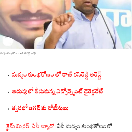
మద్యం కుంభకోణం రాజ్ కసిరెడ్డి అరెస్ట్
మద్యం కుంభకోణం లో రాజ్ కసిరెడ్డి అరెస్ట్
అదుపులో తీసుకున్న ఎన్ఫోర్స్మెంట్ డైరెక్టరేట్
త్వరలో జగన్ కు నోటీసులు
క్రైమ్ మిర్రర్, ఏపీ బ్యూరో:
ఏపీ మద్యం కుంభకోణంలో