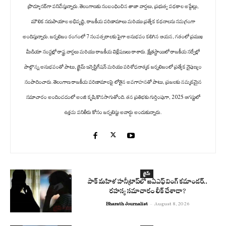
ప్రొడ్యూసర్‌గా పనిచేస్తున్నారు. తెలంగాణకు సంబంధించిన తాజా వార్తలు, ప్రభుత్వ పథకాల అప్డేట్లు,
మౌలిక సదుపాయాల అభివృద్ధి, రాజకీయ పరిణామాలు మరియు ప్రత్యేక కథనాలను సమగ్రంగా
అందిస్తున్నారు. జర్నలిజం రంగంలో 7 సంవత్సరాలకు పైగా అనుభవం కలిగిన ఆయన, గతంలో ప్రముఖ
మీడియా సంస్థల్లో రాష్ట్ర వార్తలు మరియు రాజకీయ విశ్లేషణలు రాశారు. క్షేత్రస్థాయిలో రాజకీయ సర్వేల్లో
పాల్గొన్న అనుభవంతో పాటు, క్రైమ్ ఇన్వెస్టిగేషన్ మరియు పరిశోధనాత్మక జర్నలిజంలో ప్రత్యేక నైపుణ్యం
సంపాదించారు. తెలంగాణ రాజకీయ పరిణామాలపై లోతైన అవగాహనతో పాటు, ప్రజలకు నమ్మకమైన
సమాచారం అందించడంలో అంజి కృషి కొనసాగుతోంది. తన ప్రతిభకు గుర్తింపుగా, 2025 ఆగస్టులో
ఉత్తమ పనితీరు కోసం జర్నలిస్టు అవార్డు అందుకున్నారు.
క్రైమ్
పాక్ మహిళ హనీట్రాప్‌లో ఐఏఎఫ్ వింగ్ కమాండర్..
రహస్య సమాచారం లీక్ చేశాడా?
Bharath Journalist
-
August 8, 2026