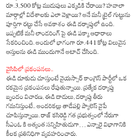
రూ.3,500 కోట్ల ముడుపులు ఎక్కడికి చేరాయి? హవాలా
మార్గాల్లో విదేశాలకు ఎలా వెళ్లాయి? అనే మనీ ట్రైల్ గుట్టును
పూర్తిగా రట్టు చేసే అవకాశం ఈడి దర్యాప్తులో ఉంది.
ఇప్పటికే మనీ లాండరింగ్ పై ఈడి పక్కా ఆధారాలు
సేకరించింది. అందులో భాగంగా రూ.441 కోట్ల విలువైన
ఆస్తులను ఈడి ముందుగానే అటాచ్ చేసింది.
వైసిపిలో ప్రకంపనలు..
ఈడి దూకుడు చూస్తుంటే వైయస్సార్ కాంగ్రెస్ పార్టీలో ఒక
రకమైన ప్రకంపనలు రేపుతున్నాయి. ప్రత్యేక దర్యాప్తు
బృందం విచారణ, ఈడి దాడులు, దర్యాప్తు తీరు
గమనిస్తుంటే.. అందరికల్లు తాడేపల్లి
ప్యాలెస్
వైపే
చూపిస్తున్నాయి. రాజ్ కసిరెడ్డి గత ప్రభుత్వంలో నేరుగా
సీఎంఓ కి అత్యంత సన్నిహితుడుగా… ఎన్నారై విభాగానికి
కీలక ప్రతినిధిగా వ్యవహరించారు.