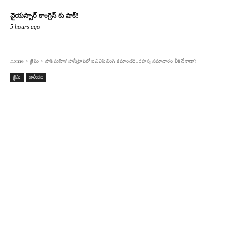
వైయస్సార్ కాంగ్రెస్ కు షాక్!
5 hours ago