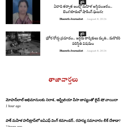
క్రైమ్
ఏడాది తర్వాత ఇంట్లో మహిళ అస్థిపంజరం..
బెంగళూరులో షాకింగ్ ఘటన!
Bharath Journalist
-
August 8, 2026
క్రైమ్
ఘోర రోడ్డు ప్రమాదం.. ఇద్దరు కార్మికులు మృతి.. మరొకరి
పరిస్థితి విషమం
Bharath Journalist
-
August 8, 2026
తాజావార్తలు
మోహన్‌లాల్ అభిమానులకు నిరాశ.. ఆస్ట్రేలియా వీసా జాప్యంతో లైవ్ షో వాయిదా
1 hour ago
పాక్ మహిళ హనీట్రాప్‌లో ఐఏఎఫ్ వింగ్ కమాండర్.. రహస్య సమాచారం లీక్ చేశాడా?
2 hours ago