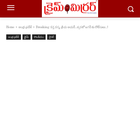
Home
ఆంధ్ర ప్రదేశ్
Breaking: కర్త,కర్మ, క్రియ ఆయనే...త్వరలో జగన్ కు నోటీసులు...!
ఆంధ్ర ప్రదేశ్
క్రైమ్
రాజకీయం
వైరల్