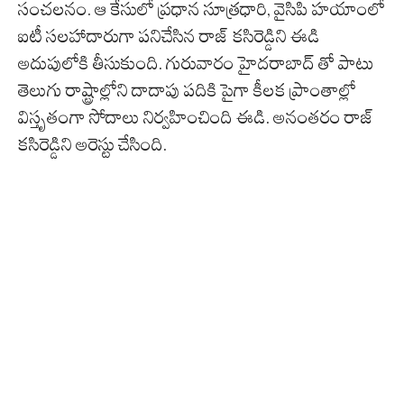
సంచలనం. ఆ కేసులో ప్రధాన సూత్రధారి, వైసిపి హయాంలో
ఐటీ సలహాదారుగా పనిచేసిన రాజ్ కసిరెడ్డిని ఈడి
అదుపులోకి తీసుకుంది. గురువారం హైదరాబాద్ తో పాటు
తెలుగు రాష్ట్రాల్లోని దాదాపు పదికి పైగా కీలక ప్రాంతాల్లో
విస్తృతంగా సోదాలు నిర్వహించింది ఈడి. అనంతరం రాజ్
కసిరెడ్డిని అరెస్టు చేసింది.