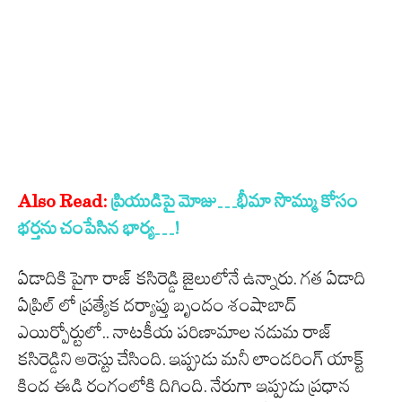
Also Read:
ప్రియుడిపై మోజు…భీమా సొమ్ము కోసం
భ‌ర్త‌ను చంపేసిన భార్య‌…!
ఏడాదికి పైగా రాజ్ కసిరెడ్డి జైలులోనే ఉన్నారు. గత ఏడాది
ఏప్రిల్ లో ప్రత్యేక దర్యాప్తు బృందం శంషాబాద్
ఎయిర్పోర్టులో.. నాటకీయ పరిణామాల నడుమ రాజ్
కసిరెడ్డిని అరెస్టు చేసింది. ఇప్పుడు మనీ లాండరింగ్ యాక్ట్
కింద ఈడి రంగంలోకి దిగింది. నేరుగా ఇప్పుడు ప్రధాన