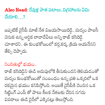
Also Read:
దేవుళ్ల పాత పటాలు, విగ్రహాలను ఏమి
చేయాలి…?
ఇప్పటికే వైసీపీ మాజీ నేత విజయసాయిరెడ్డి.. మద్యం పాలసీ
వెనుక ఉన్న ఆర్థిక లావాదేవీలు అన్ని రాజ్ కసిరెడ్డి
చూశారని.. ఈ కుంభకోణంలో కర్త,కర్మ, క్రియ ఆయనేనని
తేల్చి చెప్పారు.
నిందితుల్లో భయం..
రాజ్ కసిరెడ్డిని ఈడి అదుపులోకి తీసుకుందని తెలియడంతో
మద్యం కుంభకోణంతో సంబంధం ఉన్న ప్రతి ఒక్కరిలో ఒక
రకమైన భయం కనిపిస్తోంది. అయితే వైసీపీకి చెందిన ఒక
సిట్టింగ్ ఎంపీ తో పాటు కీలక నేతలకు చేరిన నగదు
వివరాలు ఈడి డైరీలో ఎక్కినట్లు తెలుస్తోంది.