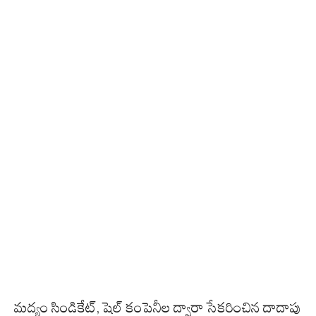
మద్యం సిండికేట్, షెల్ కంపెనీల ద్వారా సేకరించిన దాదాపు