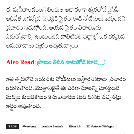
ఈ మనీలాండరింగ్ లింకుల ఆధారంగా త్వరలోనే వైసీపీ
అధినేత జగన్మోహన్ రెడ్డికి సైతం ఈడి నోటీసులు ఇస్తుందని
ప్రచారం నడుస్తోంది. ఆయన సైతం విచారణను
ఎదుర్కోవాల్సి ఉంటుందని పొలిటికల్ వర్గాల్లో ఒక రకమైన
అనుమానాలు వ్యక్తం అవుతున్నాయి.
Also Read:
ప్రాణం తీసిన నాటుకోడి కూర‌…!
అతి త్వరలోనే ఆయనకు నోటీసులు ఇస్తారని కూడా ప్రచారం
జరుగుతోంది. మొత్తానికైతే ఈ పరిణామాలన్నీ చూస్తుంటే
మద్యం కుంభకోణం కేసు విచారణ తుది దశకు వచ్చినట్లు
అర్థం అవుతోంది.
TAGS
#ysrcpmp
Andhra Pradesh
ED in AP
ED Notice to YS Jagan