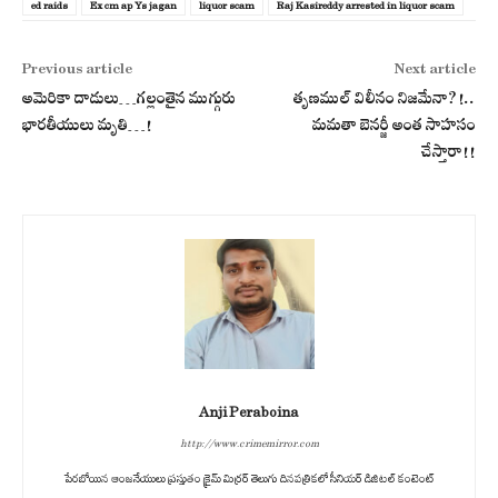
ed raids
Ex cm ap Ys jagan
liquor scam
Raj Kasireddy arrested in liquor scam
Previous article
Next article
అమెరికా దాడులు…గ‌ల్లంతైన ముగ్గురు
తృణముల్ విలీనం నిజమేనా?!..
భార‌తీయులు మృతి…!
మమతా బెనర్జీ అంత సాహసం
చేస్తారా!!
Anji Peraboina
http://www.crimemirror.com
పేరబోయిన ఆంజనేయులు ప్రస్తుతం క్రైమ్ మిర్రర్ తెలుగు దినపత్రికలో సీనియర్ డిజిటల్ కంటెంట్