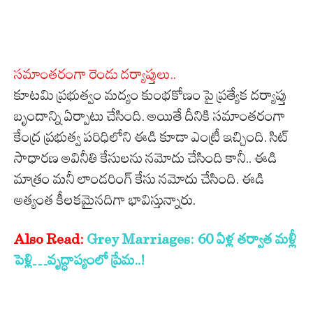
సమాంతరంగా రెండు దర్యాప్తులు..
కూటమి ప్రభుత్వం మద్యం కుంభకోణం పై ప్రత్యేక దర్యాప్తు
బృందాన్ని ఏర్పాటు చేసింది. అయితే దీనికి సమాంతరంగా
కేంద్ర ప్రభుత్వ పరిధిలోని ఈడి కూడా ఎంట్రీ ఇచ్చింది. సిట్
సాధారణ అవినీతి కేసులను నమోదు చేసింది కానీ.. ఈడి
మాత్రం మనీ లాండరింగ్ కేసు నమోదు చేసింది. ఈడి
అత్యంత కీలకమైనదిగా భావిస్తున్నారు.
Also Read:
Grey Marriages: 60 ఏళ్ల తర్వాత మళ్లీ
పెళ్లి…వృద్ధాప్యంలో ప్రేమ..!