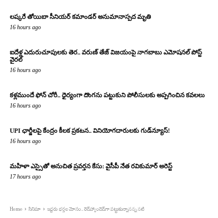
లష్కరే తోయిబా సీనియర్ కమాండర్ అనుమానాస్పద మృతి
16 hours ago
ఐదేళ్ల ఎదురుచూపులకు తెర.. వరుణ్ తేజ్ విజయంపై నాగబాబు ఎమోషనల్ పోస్ట్
వైరల్
16 hours ago
కళ్లముందే ఫోన్ చోరీ.. ధైర్యంగా దొంగను పట్టుకుని పోలీసులకు అప్పగించిన కవలలు
16 hours ago
UPI ఛార్జీలపై కేంద్రం కీలక ప్రకటన.. వినియోగదారులకు గుడ్‌న్యూస్!
16 hours ago
మహిళా ఎస్సైతో అనుచిత ప్రవర్తన కేసు: వైసీపీ నేత రవికుమార్ అరెస్ట్
17 hours ago