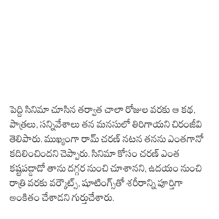
పెద్ది సినిమా చూసిన తర్వాత చాలా రోజుల వరకు ఆ కథ,
పాత్రలు, సన్నివేశాలు తన మనసులో తిరిగాయని చిరంజీవి
తెలిపారు. ముఖ్యంగా రామ్ చరణ్ నటన తనను ఎంతగానో
కదిలించిందని చెప్పారు. సినిమా కోసం చరణ్ ఎంత
కష్టపడ్డాడో తాను దగ్గర నుంచి చూశానని, ఉదయం నుంచి
రాత్రి వరకు వర్కౌట్స్, షూటింగ్స్‌తో శరీరాన్ని పూర్తిగా
అంకితం చేశాడని గుర్తుచేశారు.