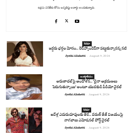
ఉత్తమ పనితీరు కోసం జర్నలిస్టు అవార్డు అందుకున్నారు.
సినిమా
ఇద్దరు భర్తల మోసం.. రెడ్‌హ్యాండెడ్‌గా పట్టుకున్నానన్న నటి
Jyothi Alishetti
-
August 9, 2026
అంతర్జాతీయం
అరుణాచల్‌పై ఆందోళన.. ‘చైనా ఆక్రమణలు
పెరుగుతున్నాయి’ అంటూ యువకుడి వీడియో వైరల్
Jyothi Alishetti
-
August 9, 2026
సినిమా
ఐదేళ్ల ఎదురుచూపులకు తెర.. వరుణ్ తేజ్ విజయంపై
నాగబాబు ఎమోషనల్ పోస్ట్ వైరల్
Jyothi Alishetti
-
August 9, 2026