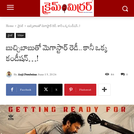
Home
వైరల్
బుచ్చిబాబుతో మెగాస్టార్ రెడీ.. కానీ ఒక్క కండీషన్...!
వైరల్
సినిమా
బుచ్చిబాబుతో మెగాస్టార్ రెడీ.. కానీ ఒక్క
కండీషన్…!
By
Anji Peraboina
June 15, 2026
86
0
Facebook
X
Pinterest