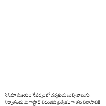
సినిమా విజయం నేపథ్యంలో దర్శకుడు బుచ్చిబాబును,
నిర్మాతలను మెగాస్టార్ చిరంజీవి ప్రత్యేకంగా తన నివాసానికి