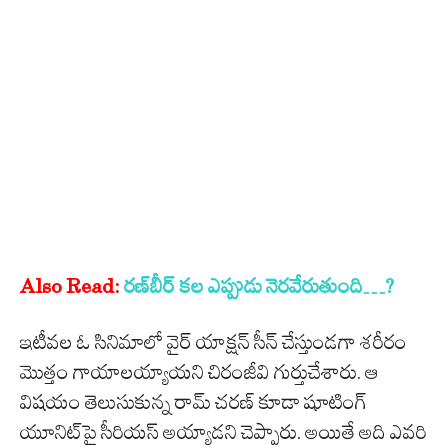
Also Read:
రణ్‌బీర్ కల ఎప్పుడు నెరవేరుతుంది…?
ఇటీవల ఓ సినిమాలో వైర్ యాక్షన్ సీన్ చేస్తుండగా శరీరం
మొత్తం గాయాలయ్యాయని చిరంజీవి గుర్తుచేశారు. ఆ
విషయం తెలుసుకున్న రామ్ చరణ్ కూడా షూటింగ్
యూనిట్‌పై సీరియస్ అయ్యాడని చెప్పారు. అయితే అది ఎవరి