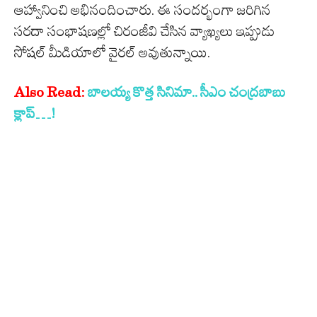
ఆహ్వానించి అభినందించారు. ఈ సందర్భంగా జరిగిన
సరదా సంభాషణల్లో చిరంజీవి చేసిన వ్యాఖ్యలు ఇప్పుడు
సోషల్ మీడియాలో వైరల్ అవుతున్నాయి.
Also Read:
బాలయ్య కొత్త సినిమా.. సీఎం చంద్రబాబు
క్లాప్…!