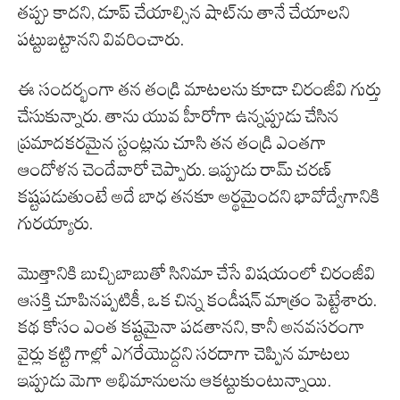
తప్పు కాదని, డూప్ చేయాల్సిన షాట్‌ను తానే చేయాలని
పట్టుబట్టానని వివరించారు.
ఈ సందర్భంగా తన తండ్రి మాటలను కూడా చిరంజీవి గుర్తు
చేసుకున్నారు. తాను యువ హీరోగా ఉన్నప్పుడు చేసిన
ప్రమాదకరమైన స్టంట్లను చూసి తన తండ్రి ఎంతగా
ఆందోళన చెందేవారో చెప్పారు. ఇప్పుడు రామ్ చరణ్
కష్టపడుతుంటే అదే బాధ తనకూ అర్థమైందని భావోద్వేగానికి
గురయ్యారు.
మొత్తానికి బుచ్చిబాబుతో సినిమా చేసే విషయంలో చిరంజీవి
ఆసక్తి చూపినప్పటికీ, ఒక చిన్న కండీషన్ మాత్రం పెట్టేశారు.
కథ కోసం ఎంత కష్టమైనా పడతానని, కానీ అనవసరంగా
వైర్లు కట్టి గాల్లో ఎగరేయొద్దని సరదాగా చెప్పిన మాటలు
ఇప్పుడు మెగా అభిమానులను ఆకట్టుకుంటున్నాయి.