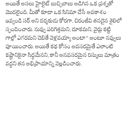
అయితే అసలు హైలైట్ బుచ్చిబాబు అడిగిన ఒక ప్రశ్నతో
మొదలైంది. మీతో కూడా ఒక సినిమా చేసే అవకాశం
ఇవ్వండి సర్ అని దర్శకుడు కోరగా, చిరంజీవి తనదైన శైలిలో
స్పందించారు. నువ్వు పరిగెత్తమని, దూకమని, వైర్లు కట్టి
గాల్లో ఎగరమని చెబితే వెళ్లవయ్యా అంటా” అంటూ నవ్వులు
పూయించారు. అయితే కథ కోసం అవసరమైతే ఎలాంటి
కష్టానికైనా సిద్ధమేనని, కానీ అనవసరమైన రిస్కులు మాత్రం
వద్దని తన అభిప్రాయాన్ని వెల్లడించారు.