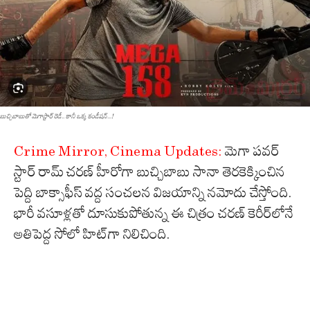
బుచ్చిబాబుతో మెగాస్టార్ రెడీ.. కానీ ఒక్క కండీషన్...!
Crime Mirror, Cinema Updates:
మెగా పవర్
స్టార్ రామ్ చరణ్ హీరోగా బుచ్చిబాబు సానా తెరకెక్కించిన
పెద్ది బాక్సాఫీస్ వద్ద సంచలన విజయాన్ని నమోదు చేస్తోంది.
భారీ వసూళ్లతో దూసుకుపోతున్న ఈ చిత్రం చరణ్ కెరీర్‌లోనే
అతిపెద్ద సోలో హిట్‌గా నిలిచింది.