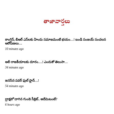
తాజావార్తలు
కాంగ్రెస్‌, బీఆర్ ఎస్‌ల‌కు హిందు స‌మాజ‌మంటే భ‌యం…! బండి సంజ‌య్ సంచ‌ల‌న
ఆరోప‌ణ‌లు…
10 minutes ago
అలీ రాజ‌కీయాల‌కు దూరం….! ఎందుకో తెలుసా…
34 minutes ago
జనసేన పవర్ ఫుల్ ప్లాన్…!
54 minutes ago
ద్రాక్షలో దాగిన గుండె సీక్రెట్.. అదేమిటంటే?
6 hours ago