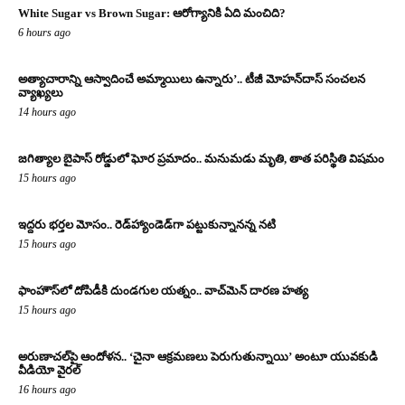
White Sugar vs Brown Sugar: ఆరోగ్యానికి ఏది మంచిది?
6 hours ago
అత్యాచారాన్ని ఆస్వాదించే అమ్మాయిలు ఉన్నారు’.. టీజీ మోహన్‌దాస్‌ సంచలన
వ్యాఖ్యలు
14 hours ago
జగిత్యాల బైపాస్‌ రోడ్డులో ఘోర ప్రమాదం.. మనుమడు మృతి, తాత పరిస్థితి విషమం
15 hours ago
ఇద్దరు భర్తల మోసం.. రెడ్‌హ్యాండెడ్‌గా పట్టుకున్నానన్న నటి
15 hours ago
ఫాంహౌస్‌లో దోపిడీకి దుండగుల యత్నం.. వాచ్‌మెన్‌ దారణ హత్య
15 hours ago
అరుణాచల్‌పై ఆందోళన.. ‘చైనా ఆక్రమణలు పెరుగుతున్నాయి’ అంటూ యువకుడి
వీడియో వైరల్
16 hours ago