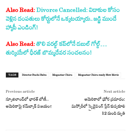
Also Read:
Divorce Cancelled: విడాకుల కోసం
వెళ్లిన దంపతులు కోర్టులోనే ఒక్కటయ్యారు.. జడ్జి ముందే
హ్యాపీ ఎండింగ్!
Also Read:
తొలి వరల్డ్ కప్‌లోనే డబుల్ గోల్డ్…
తుర్కియేలో ధీరజ్ బొమ్మదేవర సంచలనం!
TAGS
Director Buchi Babu
Megastar Chiru
Megastar Chiru ready New Movie
Previous article
Next article
న్యూజిలాండ్‌లో భారత్ బోణీ..
అమెరికాలో ఘోర ప్రమాదం:
అమెరికాపై కమ్‌బ్యాక్ విజయం!
మిస్సోరీలో స్కైడైవింగ్ ప్లేన్ కుప్పకూలి
12 మంది మృతి