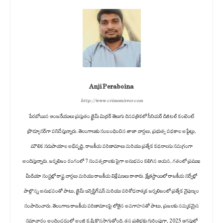
Anji Peraboina
http://www.crimemirror.com
పేరబోయిన ఆంజనేయులు ప్రస్తుతం క్రైమ్ మిర్రర్ తెలుగు దినపత్రికలో సీనియర్ డిజిటల్ కంటెంట్
ప్రొడ్యూసర్‌గా పనిచేస్తున్నారు. తెలంగాణకు సంబంధించిన తాజా వార్తలు, ప్రభుత్వ పథకాల అప్డేట్లు,
మౌలిక సదుపాయాల అభివృద్ధి, రాజకీయ పరిణామాలు మరియు ప్రత్యేక కథనాలను సమగ్రంగా
అందిస్తున్నారు. జర్నలిజం రంగంలో 7 సంవత్సరాలకు పైగా అనుభవం కలిగిన ఆయన, గతంలో ప్రముఖ
మీడియా సంస్థల్లో రాష్ట్ర వార్తలు మరియు రాజకీయ విశ్లేషణలు రాశారు. క్షేత్రస్థాయిలో రాజకీయ సర్వేల్లో
పాల్గొన్న అనుభవంతో పాటు, క్రైమ్ ఇన్వెస్టిగేషన్ మరియు పరిశోధనాత్మక జర్నలిజంలో ప్రత్యేక నైపుణ్యం
సంపాదించారు. తెలంగాణ రాజకీయ పరిణామాలపై లోతైన అవగాహనతో పాటు, ప్రజలకు నమ్మకమైన
సమాచారం అందించడంలో అంజి కృషి కొనసాగుతోంది. తన ప్రతిభకు గుర్తింపుగా, 2025 ఆగస్టులో