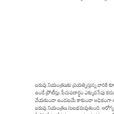
బరువు నియంత్రణకు ప్రయత్నిస్తున్న వారికి
ఉండే ప్రోటీన్లు, పీచుపదార్థం ఎక్కువసేపు 
వేయకుండా ఉండటమే కాకుండా అధికంగా ఆహ
బరువు నియంత్రణ సులభమవుతుంది. ఆరోగ్