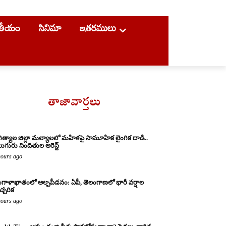
ాతీయం
సినిమా
ఇతరములు
తాజావార్తలు
ిత్యాల జిల్లా మల్యాలలో మహిళపై సామూహిక లైంగిక దాడి..
ుగురు నిందితుల అరెస్ట్
hours ago
గాళాఖాతంలో అల్పపీడనం: ఏపీ, తెలంగాణలో భారీ వర్షాల
చ్చరిక
hours ago