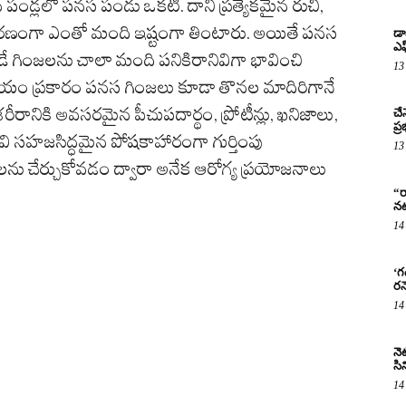
పండ్లలో పనస పండు ఒకటి. దాని ప్రత్యేకమైన రుచి,
రణంగా ఎంతో మంది ఇష్టంగా తింటారు. అయితే పనస
డా
ఎఫ
 గింజలను చాలా మంది పనికిరానివిగా భావించి
13
ప్రాయం ప్రకారం పనస గింజలు కూడా తొనల మాదిరిగానే
ీరానికి అవసరమైన పీచుపదార్థం, ప్రోటీన్లు, ఖనిజాలు,
చే
ప్
వి సహజసిద్ధమైన పోషకాహారంగా గుర్తింపు
13
ను చేర్చుకోవడం ద్వారా అనేక ఆరోగ్య ప్రయోజనాలు
“ర
నట
14
‘గ
రన
14
నెట
సిన
14