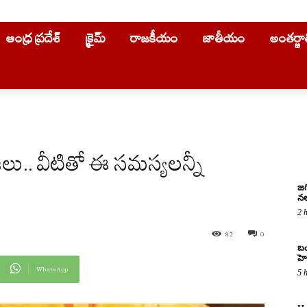
ఆంధ్ర ప్రదేశ్
క్రైమ్
రాజకీయం
జాతీయం
అంతర్జ
లు.. వీటితో ఈ సమస్యలన్నీ
జగ
నల
2 
82
0
బం
హె
WhatsApp
5 