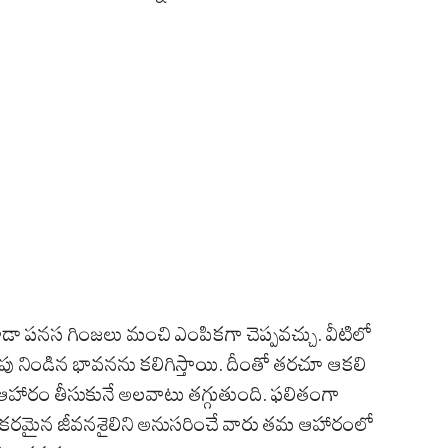
 కూడా పనస గింజలు మంచి ఎంపికగా చెప్పవచ్చు. వీటిలో
కడుపు నిండిన భావనను కలిగిస్తాయి. దీంతో తరచూ ఆకలి
ారం తీసుకునే అలవాటు తగ్గుతుంది. ఫలితంగా
యకరమైన జీవనశైలిని అనుసరించే వారు తమ ఆహారంలో