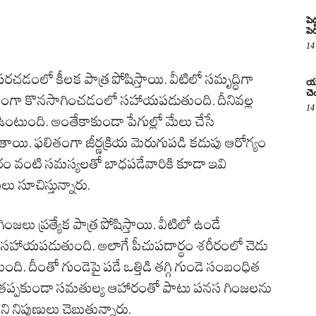
పె
పె
14
పరచడంలో కీలక పాత్ర పోషిస్తాయి. వీటిలో సమృద్ధిగా
యూ
చె
్రమంగా కొనసాగించడంలో సహాయపడుతుంది. దీనివల్ల
14
టుంది. అంతేకాకుండా పేగుల్లో మేలు చేసే
తాయి. ఫలితంగా జీర్ణక్రియ మెరుగుపడి కడుపు ఆరోగ్యం
రం వంటి సమస్యలతో బాధపడేవారికి కూడా ఇవి
 సూచిస్తున్నారు.
జలు ప్రత్యేక పాత్ర పోషిస్తాయి. వీటిలో ఉండే
సహాయపడుతుంది. అలాగే పీచుపదార్థం శరీరంలో చెడు
తుంది. దీంతో గుండెపై పడే ఒత్తిడి తగ్గి గుండె సంబంధిత
క్రమం తప్పకుండా సమతుల్య ఆహారంతో పాటు పనస గింజలను
ని నిపుణులు చెబుతున్నారు.