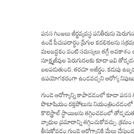
పనస గింజలు జీర్ణవ్యవస్థ పనితీరును మెరుగు
ఉండే పీచుపదార్థం ప్రేగుల కదలికలను సక
మలబద్ధకం వంటి సమస్యలు తగ్గే అవకాశం ఉం
సూక్ష్మజీవుల పెరుగుదలకు కూడా ఇవి తోడ్పడ
బలపడుతుంది. తరచూ అజీర్ణం, కడుపు ఉబ్బ
ఉపయోగకరంగా ఉండవచ్చని ఆరోగ్య నిపుణులు
గుండె ఆరోగ్యాన్ని కాపాడడంలో కూడా పనస గిం
పొటాషియం రక్తపోటును నియంత్రించడంలో 
కొలెస్ట్రాల్ స్థాయిలను తగ్గించడంలో తోడ్పడు
వ్యాధుల ప్రమాదాన్ని తగ్గించుకోవచ్చు. 
తీసుకోవడం గుండె ఆరోగ్యానికి మేలు చేస్తుంద