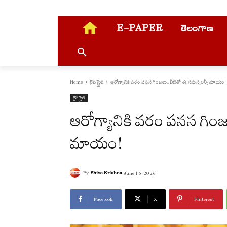
E-PAPER
తెలంగాణ
Home
లైఫ్ స్టైల్
ఆరోగ్యానికి వరం పనస గింజలు.. వీటితో ఈ సమస్యలన్నీ మాయం!
లైఫ్ స్టైల్
ఆరోగ్యానికి వరం పనస గింజ
మాయం!
By
Shiva Krishna
June 16, 2026
Facebook
X
Pinterest