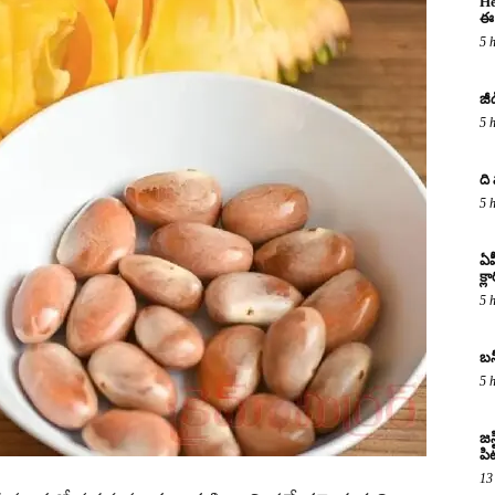
He
ఈ 
5 
జీ
5 
ది
5 
ఏప
క్ల
5 
బన
5 
జస
పిట
13