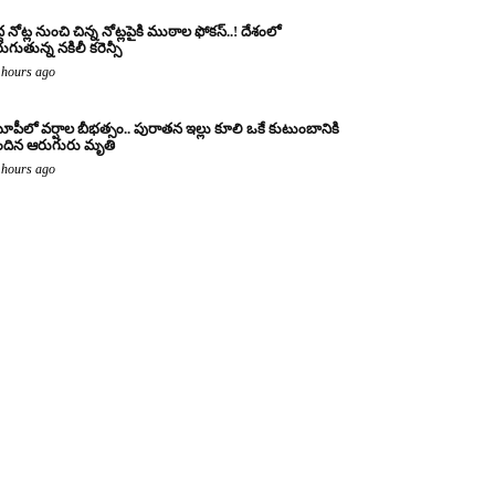
ద్ద నోట్ల నుంచి చిన్న నోట్లపైకి ముఠాల ఫోకస్..! దేశంలో
రుగుతున్న నకిలీ కరెన్సీ
 hours ago
పీలో వర్షాల బీభత్సం.. పురాతన ఇల్లు కూలి ఒకే కుటుంబానికి
ందిన ఆరుగురు మృతి
 hours ago