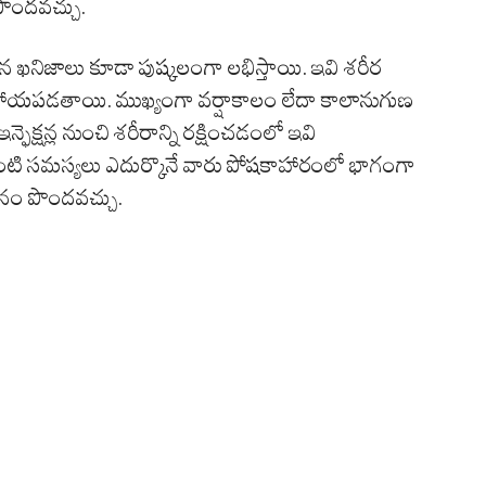
పొందవచ్చు.
న ఖనిజాలు కూడా పుష్కలంగా లభిస్తాయి. ఇవి శరీర
హాయపడతాయి. ముఖ్యంగా వర్షాకాలం లేదా కాలానుగుణ
క్షన్ల నుంచి శరీరాన్ని రక్షించడంలో ఇవి
ి సమస్యలు ఎదుర్కొనే వారు పోషకాహారంలో భాగంగా
నం పొందవచ్చు.