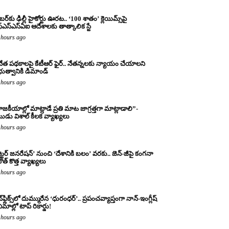
బర్‌కు ఢిల్లీ హైకోర్టు ఊరట.. ‘100 శాతం’ క్లెయిమ్స్‌పై
్‌ఎస్‌ఎస్‌ఏఐ ఆదేశాలకు తాత్కాలిక స్టే
 hours ago
నేత పథకాలపై కేటీఆర్ ఫైర్.. నేతన్నలకు న్యాయం చేయాలని
రభుత్వానికి డిమాండ్
 hours ago
ాజకీయాల్లో మాట్లాడే ప్రతి మాట జాగ్రత్తగా మాట్లాడాలి”-
ుడు విశాల్ కీలక వ్యాఖ్యలు
 hours ago
ట్టర్ జనరేషన్’ నుంచి ‘దేశానికి బలం’ వరకు.. జెన్-జీపై కంగనా
ౌత్ కొత్త వ్యాఖ్యలు
 hours ago
్‌ఫ్లిక్స్‌లో దుమ్మురేన ‘ధురంధర్’.. ప్రపంచవ్యాప్తంగా నాన్-ఇంగ్లీష్
ిమాల్లో టాప్ రికార్డు!
 hours ago