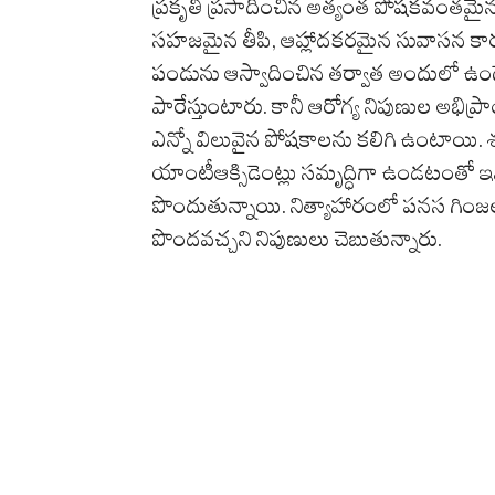
ప్రకృతి ప్రసాదించిన అత్యంత పోషకవంతమైన 
సహజమైన తీపి, ఆహ్లాదకరమైన సువాసన కా
పండును ఆస్వాదించిన తర్వాత అందులో ఉండే
పారేస్తుంటారు. కానీ ఆరోగ్య నిపుణుల అభి
ఎన్నో విలువైన పోషకాలను కలిగి ఉంటాయి. శర
యాంటీఆక్సిడెంట్లు సమృద్ధిగా ఉండటంతో ఇ
పొందుతున్నాయి. నిత్యాహారంలో పనస గింజల
పొందవచ్చని నిపుణులు చెబుతున్నారు.