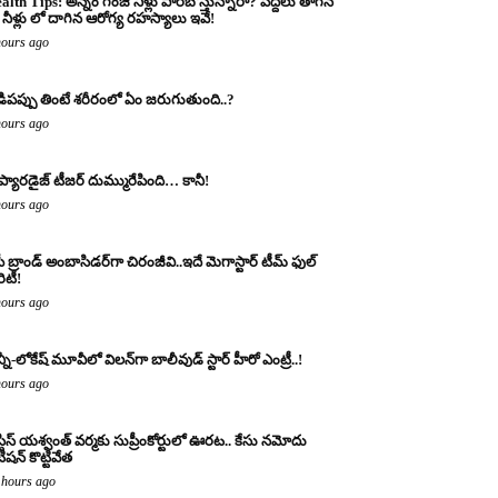
alth Tips: అన్నం గంజి నీళ్లు పారబోస్తున్నారా? పెద్దలు తాగిన
నీళ్లు లో దాగిన ఆరోగ్య రహస్యాలు ఇవే!
hours ago
డిపప్పు తింటే శరీరంలో ఏం జరుగుతుంది..?
hours ago
 ప్యారడైజ్ టీజర్ దుమ్మురేపింది… కానీ!
hours ago
ీ బ్రాండ్ అంబాసిడర్‌గా చిరంజీవి..ఇదే మెగాస్టార్ టీమ్ ఫుల్
ారిటీ!
hours ago
్నీ-లోకేష్ మూవీలో విలన్‌గా బాలీవుడ్ స్టార్ హీరో ఎంట్రీ..!
hours ago
్టిస్ యశ్వంత్ వర్మకు సుప్రీంకోర్టులో ఊరట.. కేసు నమోదు
ిషన్ కొట్టివేత
 hours ago