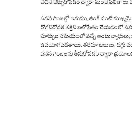
వీటిని చేర్చుకోవడం ద్వారా మంచి ఫలితాలు 
పనస గింజల్లో ఇనుము, జింక్ వంటి ముఖ్యమై
రోగనిరోధక శక్తిని బలోపేతం చేయడంలో స
మార్పుల సమయంలో వచ్చే అంటువ్యాధులు, ఇన్ఫె
ఉపయోగపడతాయి. తరచూ జలుబు, దగ్గు వంట
పనస గింజలను తీసుకోవడం ద్వారా ప్రయోజ