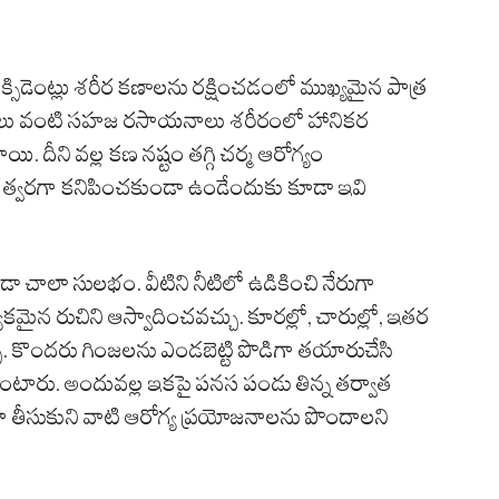
సిడెంట్లు శరీర కణాలను రక్షించడంలో ముఖ్యమైన పాత్ర
్మేళనాలు వంటి సహజ రసాయనాలు శరీరంలో హానికర
ాయి. దీని వల్ల కణ నష్టం తగ్గి చర్మ ఆరోగ్యం
లు త్వరగా కనిపించకుండా ఉండేందుకు కూడా ఇవి
చాలా సులభం. వీటిని నీటిలో ఉడికించి నేరుగా
యేకమైన రుచిని ఆస్వాదించవచ్చు. కూరల్లో, చారుల్లో, ఇతర
కొందరు గింజలను ఎండబెట్టి పొడిగా తయారుచేసి
్తుంటారు. అందువల్ల ఇకపై పనస పండు తిన్న తర్వాత
ీసుకుని వాటి ఆరోగ్య ప్రయోజనాలను పొందాలని