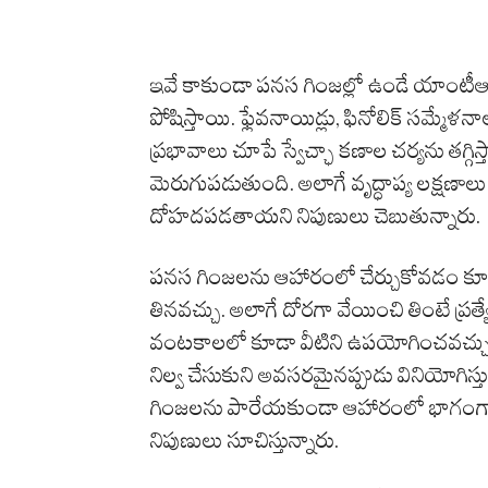
ఇవే కాకుండా పనస గింజల్లో ఉండే యాంటీఆక్
పోషిస్తాయి. ఫ్లేవనాయిడ్లు, ఫినోలిక్ సమ
ప్రభావాలు చూపే స్వేచ్ఛా కణాల చర్యను తగ్గిస్త
మెరుగుపడుతుంది. అలాగే వృద్ధాప్య లక్షణా
దోహదపడతాయని నిపుణులు చెబుతున్నారు.
పనస గింజలను ఆహారంలో చేర్చుకోవడం కూడా 
తినవచ్చు. అలాగే దోరగా వేయించి తింటే ప్రత్
వంటకాలలో కూడా వీటిని ఉపయోగించవచ్చు. 
నిల్వ చేసుకుని అవసరమైనప్పుడు వినియోగిస
గింజలను పారేయకుండా ఆహారంలో భాగంగా త
నిపుణులు సూచిస్తున్నారు.