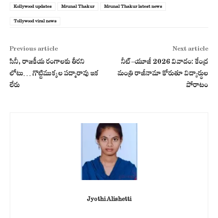
Kollywood updates
Mrunal Thakur
Mrunal Thakur latest news
Tollywood viral news
Previous article
Next article
సినీ, రాజకీయ రంగాలకు తీరని
నీట్-యూజీ 2026 వివాదం: కేంద్ర
లోటు… గొట్టిముక్కల పద్మారావు ఇక
మంత్రి రాజీనామా కోరుతూ విద్యార్థుల
లేరు
పోరాటం
Jyothi Alishetti