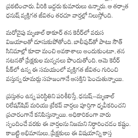
ప్రకటించారు. వీరికి ఇద్దరు కుమారులు ఉన్నారు. ఆ తర్వాత
ధనుష్ వ్యక్తిగత జీవితం తరచూ వార్తల్లో నిలుస్తోంది.
మరోవైపు మృణాల్ ఠాకూర్ తన కెరీర్‌లో వరుస
విజయాలతో దూసుకుపోతోంది. బాలీవుడ్‌తో పాటు సౌత్
సినిమాల్లో కూడా మంచి అవకాశాలు అందుకుంటూ, తన
నటనతో ప్రేక్షకుల మన్ననలు పొందుతోంది. ఆమె కెరీర్
పీక్‌లో ఉన్న ఈ సమయంలో వ్యక్తిగత జీవితం గురించి
వస్తున్న రూమర్లు సహజంగానే ఆసక్తిని పెంచుతున్నాయి.
ప్రస్తుతం ఉన్న పరిస్థితిని పరిశీలిస్తే, ధనుష్–మృణాల్
రిలేషన్‌షిప్ మరియు బ్రేకప్ వార్తలు పూర్తిగా ధృవీకరించని
ప్రచారంగానే కనిపిస్తున్నాయి. అధికారికంగా వారు
స్పందించే వరకు ఈ వార్తలను నిజమని నిర్ధారించడం కష్టం.
కాబట్టి అభిమానులు, ప్రేక్షకులు ఈ విషయాన్ని కాస్త