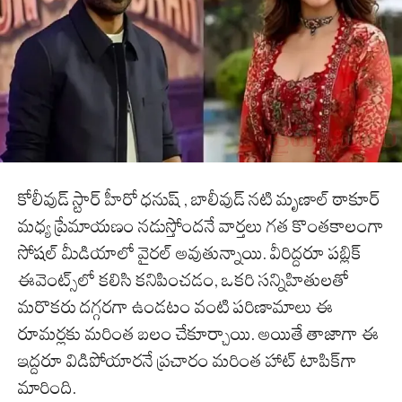
కోలీవుడ్ స్టార్ హీరో ధనుష్ , బాలీవుడ్ నటి మృణాల్ ఠాకూర్
మధ్య ప్రేమాయణం నడుస్తోందనే వార్తలు గత కొంతకాలంగా
సోషల్ మీడియాలో వైరల్ అవుతున్నాయి. వీరిద్దరూ పబ్లిక్
ఈవెంట్స్‌లో కలిసి కనిపించడం, ఒకరి సన్నిహితులతో
మరొకరు దగ్గరగా ఉండటం వంటి పరిణామాలు ఈ
రూమర్లకు మరింత బలం చేకూర్చాయి. అయితే తాజాగా ఈ
ఇద్దరూ విడిపోయారనే ప్రచారం మరింత హాట్ టాపిక్‌గా
మారింది.