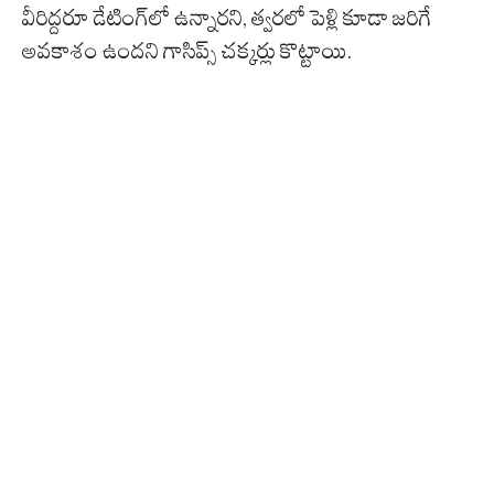
వీరిద్దరూ డేటింగ్‌లో ఉన్నారని, త్వరలో పెళ్లి కూడా జరిగే
అవకాశం ఉందని గాసిప్స్ చక్కర్లు కొట్టాయి.