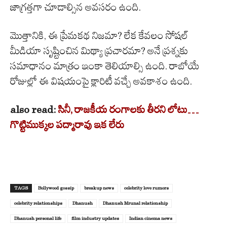
జాగ్రత్తగా చూడాల్సిన అవసరం ఉంది.
మొత్తానికి, ఈ ప్రేమకథ నిజమా? లేక కేవలం సోషల్
మీడియా సృష్టించిన మిథ్యా ప్రచారమా? అనే ప్రశ్నకు
సమాధానం మాత్రం ఇంకా తెలియాల్సి ఉంది. రాబోయే
రోజుల్లో ఈ విషయంపై క్లారిటీ వచ్చే అవకాశం ఉంది.
also read:
సినీ, రాజకీయ రంగాలకు తీరని లోటు…
గొట్టిముక్కల పద్మారావు ఇక లేరు
TAGS
Bollywood gossip
breakup news
celebrity love rumors
celebrity relationships
Dhanush
Dhanush Mrunal relationship
Dhanush personal life
film industry updates
Indian cinema news