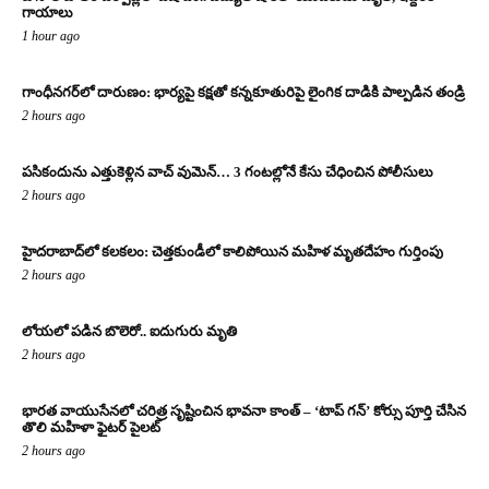
గాయాలు
1 hour ago
గాంధీనగర్‌లో దారుణం: భార్యపై కక్షతో కన్నకూతురిపై లైంగిక దాడికి పాల్పడిన తండ్రి
2 hours ago
పసికందును ఎత్తుకెళ్లిన వాచ్ వుమెన్… 3 గంటల్లోనే కేసు చేధించిన పోలీసులు
2 hours ago
హైదరాబాద్‌లో కలకలం: చెత్తకుండీలో కాలిపోయిన మహిళ మృతదేహం గుర్తింపు
2 hours ago
లోయలో పడిన బొలెరో.. ఐదుగురు మృతి
2 hours ago
భారత వాయుసేనలో చరిత్ర సృష్టించిన భావనా కాంత్ – ‘టాప్ గన్’ కోర్సు పూర్తి చేసిన
తొలి మహిళా ఫైటర్ పైలట్
2 hours ago