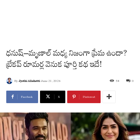
ధనుష్–మృణాల్ మధ్య నిజంగా ప్రేమ ఉందా?
బ్రేకప్ రూమర్ల వెనుక పూర్తి కథ ఇదే!
By
Jyothi Alishetti
June 21, 2026
58
0
Facebook
X
Pinterest