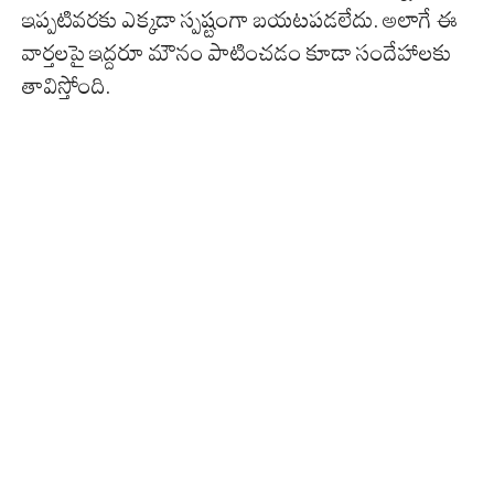
ఇప్పటివరకు ఎక్కడా స్పష్టంగా బయటపడలేదు. అలాగే ఈ
వార్తలపై ఇద్దరూ మౌనం పాటించడం కూడా సందేహాలకు
తావిస్తోంది.