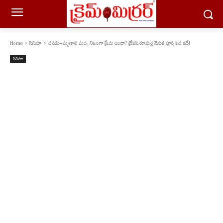
Home
సినిమా
ధనుష్–మృణాల్ మధ్య నిజంగా ప్రేమ ఉందా? బ్రేకప్ రూమర్ల వెనుక పూర్తి కథ ఇదే!
సినిమా