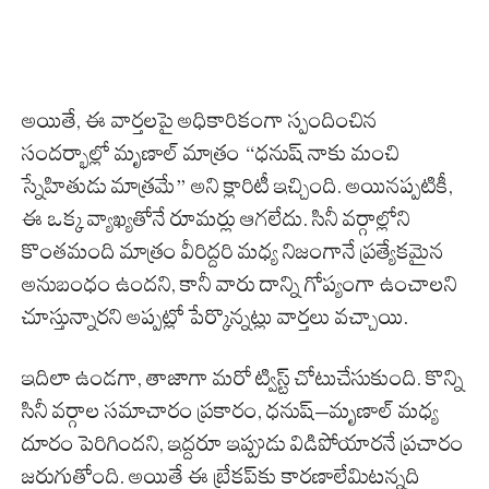
అయితే, ఈ వార్తలపై అధికారికంగా స్పందించిన
సందర్భాల్లో మృణాల్ మాత్రం “ధనుష్ నాకు మంచి
స్నేహితుడు మాత్రమే” అని క్లారిటీ ఇచ్చింది. అయినప్పటికీ,
ఈ ఒక్క వ్యాఖ్యతోనే రూమర్లు ఆగలేదు. సినీ వర్గాల్లోని
కొంతమంది మాత్రం వీరిద్దరి మధ్య నిజంగానే ప్రత్యేకమైన
అనుబంధం ఉందని, కానీ వారు దాన్ని గోప్యంగా ఉంచాలని
చూస్తున్నారని అప్పట్లో పేర్కొన్నట్లు వార్తలు వచ్చాయి.
ఇదిలా ఉండగా, తాజాగా మరో ట్విస్ట్ చోటుచేసుకుంది. కొన్ని
సినీ వర్గాల సమాచారం ప్రకారం, ధనుష్–మృణాల్ మధ్య
దూరం పెరిగిందని, ఇద్దరూ ఇప్పుడు విడిపోయారనే ప్రచారం
జరుగుతోంది. అయితే ఈ బ్రేకప్‌కు కారణాలేమిటన్నది