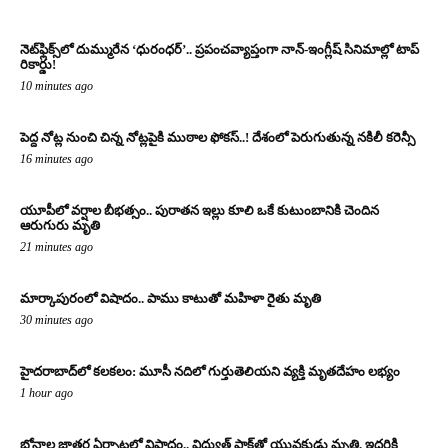
నెట్‌ఫ్లిక్స్‌లో దుమ్మురేన ‘ధురంధర్’.. ప్రపంచవ్యాప్తంగా నాన్-ఇంగ్లీష్ సినిమాల్లో టాప్
రికార్డు!
10 minutes ago
పెద్ద నోట్ల నుంచి చిన్న నోట్లపైకి ముఠాల ఫోకస్..! దేశంలో పెరుగుతున్న నకిలీ కరెన్సీ
16 minutes ago
యూపీలో వర్షాల బీభత్సం.. పురాతన ఇల్లు కూలి ఒకే కుటుంబానికి చెందిన
ఆరుగురు మృతి
21 minutes ago
మార్కాపురంలో విషాదం.. పాము కాటుతో మహిళా రైతు మృతి
30 minutes ago
హైదరాబాద్‌లో కలకలం: మూసీ నదిలో గుర్తుతెలియని వ్యక్తి మృతదేహం లభ్యం
1 hour ago
బోనాల జాతర ఏర్పాట్లలో విషాదం.. విద్యుత్ షాక్‌తో యువకుడు మృతి, ఇద్దరికి