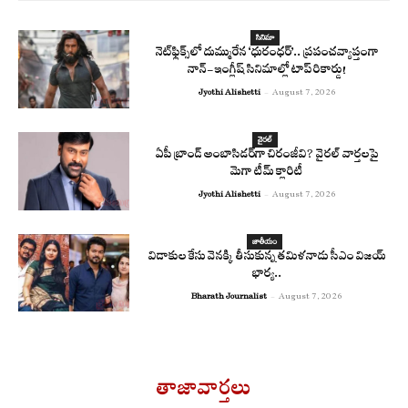
సినిమా
నెట్‌ఫ్లిక్స్‌లో దుమ్మురేన ‘ధురంధర్’.. ప్రపంచవ్యాప్తంగా
నాన్-ఇంగ్లీష్ సినిమాల్లో టాప్ రికార్డు!
Jyothi Alishetti
-
August 7, 2026
వైరల్
ఏపీ బ్రాండ్ అంబాసిడర్‌గా చిరంజీవి? వైరల్ వార్తలపై
మెగా టీమ్ క్లారిటీ
Jyothi Alishetti
-
August 7, 2026
జాతీయం
విడాకుల కేసు వెనక్కి తీసుకున్న తమిళనాడు సీఎం విజయ్
భార్య..
Bharath Journalist
-
August 7, 2026
తాజావార్తలు