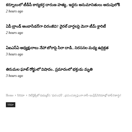
కర్నూలులో టీడీపీ కార్యకర్త దారుణ హత్య.. ఇద్దరు అనుమానితులు అదుపులోకి
2 hours ago
ఏపీ బ్రాండ్ అంబాసిడర్‌గా చిరంజీవి? వైరల్ వార్తలపై మెగా టీమ్ క్లారిటీ
2 hours ago
ఏఐఎస్‌ఏ అధ్యక్షురాలు నేహా బోరాపై సిరా దాడి.. నిరసనల మధ్య ఉద్రిక్తత
3 hours ago
తిరుమల ఘాట్ రోడ్డులో విషాదం.. ప్రమాదంలో భక్తుడు మృతి
3 hours ago