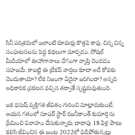
సినీ పరిశ్రమలో ఇలాంటి రూమర్లు కొత్తవి కావు. చిన్న చిన్న
సంఘటనలను పెద్ద కథలుగా మార్చడం, సోషల్
మీడియాలో ఊహాగానాలు వేగంగా వ్యాప్తి చెందడం
సహజమే. కాబట్టి ఈ బ్రేకప్ వార్తలు కూడా అదే కోవకు
చెందుతాయా? లేక నిజంగా ఏదైనా జరిగిందా? అన్నది
అధికారిక ప్రకటన వచ్చిన తర్వాతే స్పష్టమవుతుంది.
ఇక ధనుష్ వ్యక్తిగత జీవితం గురించి మాట్లాడుకుంటే,
ఆయన గతంలో సూపర్ స్టార్ రజనీకాంత్ కుమార్తె ను
ప్రేమించి వివాహం చేసుకున్నారు. దాదాపు 18 ఏళ్ల పాటు
కలిసి జీవించిన ఈ జంట 2022లో విడిపోతున్నట్లు