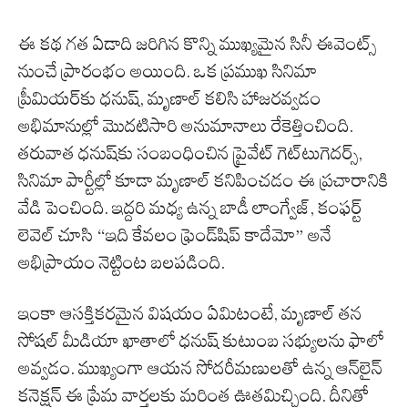
ఈ కథ గత ఏడాది జరిగిన కొన్ని ముఖ్యమైన సినీ ఈవెంట్స్
నుంచే ప్రారంభం అయింది. ఒక ప్రముఖ సినిమా
ప్రీమియర్‌కు ధనుష్, మృణాల్ కలిసి హాజరవ్వడం
అభిమానుల్లో మొదటిసారి అనుమానాలు రేకెత్తించింది.
తరువాత ధనుష్‌కు సంబంధించిన ప్రైవేట్ గెట్‌టుగెదర్స్,
సినిమా పార్టీల్లో కూడా మృణాల్ కనిపించడం ఈ ప్రచారానికి
వేడి పెంచింది. ఇద్దరి మధ్య ఉన్న బాడీ లాంగ్వేజ్, కంఫర్ట్
లెవెల్ చూసి “ఇది కేవలం ఫ్రెండ్‌షిప్ కాదేమో” అనే
అభిప్రాయం నెట్టింట బలపడింది.
ఇంకా ఆసక్తికరమైన విషయం ఏమిటంటే, మృణాల్ తన
సోషల్ మీడియా ఖాతాలో ధనుష్ కుటుంబ సభ్యులను ఫాలో
అవ్వడం. ముఖ్యంగా ఆయన సోదరీమణులతో ఉన్న ఆన్‌లైన్
కనెక్షన్ ఈ ప్రేమ వార్తలకు మరింత ఊతమిచ్చింది. దీనితో