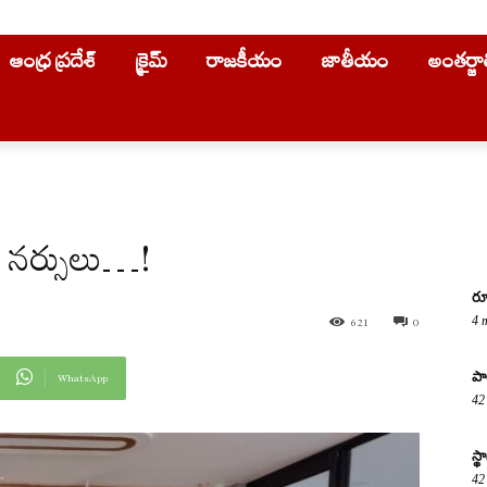
ఆంధ్ర ప్రదేశ్
క్రైమ్
రాజకీయం
జాతీయం
అంతర్జ
ు నర్సులు…!
రూ
4 
621
0
పా
WhatsApp
42
స్
42