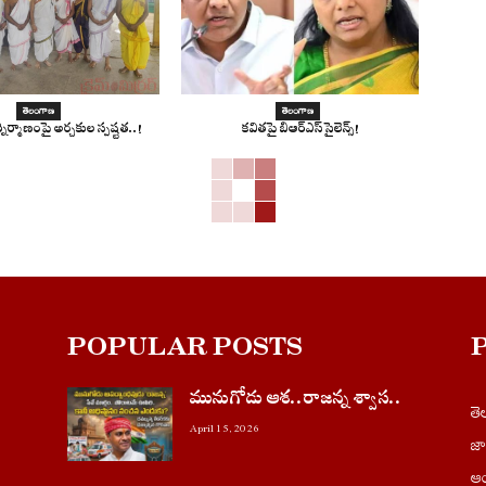
తెలంగాణ
తెలంగాణ
ర్మాణంపై అర్చకుల స్పష్టత..!
కవితపై బిఆర్ఎస్ సైలెన్స్!
POPULAR POSTS
మునుగోడు ఆశ..రాజన్న శ్వాస..
త
April 15, 2026
జ
ఆం