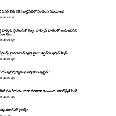
ట్ పేపర్ లీక్: CBI చార్జిషీట్‌లో సంచలన విషయాలు!
 minutes ago
్త హత్యకు ప్రియుడితో కుట్ర.. వాట్సాప్ చాట్‌లతో బయటపడిన
లు నిజం
 minutes ago
‌రైజర్స్ హైదరాబాద్ పూర్తి స్థాయి కెప్టెన్‌గా ఇషాన్ కిషన్?
 minutes ago
య పునర్నిర్మాణంపై అర్చకుల స్పష్టత..!
 minutes ago
కీతో పనిచేయడం చాలా సరదాగా ఉంటుంది: రకుల్ ప్రీత్ సింగ్
 minutes ago
ితపై బిఆర్ఎస్ సైలెన్స్!
hours ago