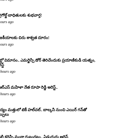
్రిగోల్డ్ బాధితులకు శుభవార్త!
hours ago
జకీయాలకు చిరు శాశ్వత దూరం!
hours ago
ల్లో విమానం.. ఎమర్జెన్సీ డోర్ తెరిచేందుకు ప్రయాణికుడి యత్నం,
స్ట్
 hours ago
ఆర్ఎస్ మహిళా నేత రూపా రెడ్డి అరెస్ట్..
 hours ago
్యం మత్తులో టెకీ హల్‌చల్.. బాల్కనీ నుంచి ఎయిర్ గన్‌తో
ల్పులు
 hours ago
ిలీ కరెన్సీ ముఠా గుట్టురట్టు.. ఏడుగురు అరెస్ట్