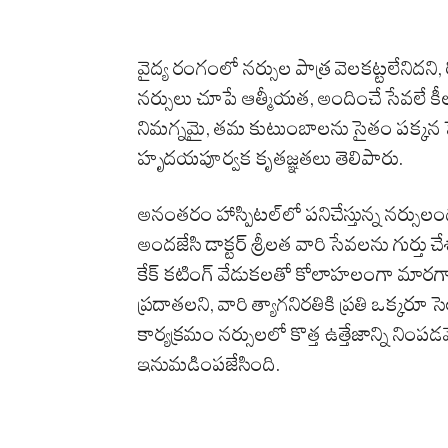
వైద్య రంగంలో నర్సుల పాత్ర వెలకట్టలేనిదని
నర్సులు చూపే ఆత్మీయత, అందించే సేవలే 
నిమగ్నమై, తమ కుటుంబాలను సైతం పక్కన పెట్టి
హృదయపూర్వక కృతజ్ఞతలు తెలిపారు.
అనంతరం హాస్పిటల్‌లో పనిచేస్తున్న నర్సు
అందజేసి డాక్టర్ శ్రీలత వారి సేవలను గుర్తు
కేక్ కటింగ్ వేడుకలతో కోలాహలంగా మారగా,
ప్రదాతలని, వారి త్యాగనిరతికి ప్రతి ఒక్కరూ 
కార్యక్రమం నర్సులలో కొత్త ఉత్తేజాన్ని నింపడ
ఇనుమడింపజేసింది.