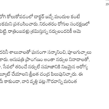
19
, రోగి కోలుకోవడంలో డాక్టర్ ఇచ్చే మందుల కంటే
కీలకమని ప్రశంసించారు. నిరంతరం రోగుల సంరక్షణలో
, రాత్రింబవళ్లు శ్రమిస్తున్న నర్సులందరికీ ఆమె
లందరినీ శాలువాలతో ఘనంగా సన్మానించి, పూలగుచ్ఛాలు
 చేశారు. ఆసుపత్రి ప్రాంగణం అంతా నర్సుల నినాదాలతో,
 సేవలో తరించే నర్సులే సమాజానికి నిజమైన ఆరోగ్య
సెల్యూట్ చేయాలని శ్రీలత చంద్ర పిలుపునిచ్చారు. ఈ
మే కాకుండా, వారి వృత్తి పట్ల గౌరవాన్ని మరింత