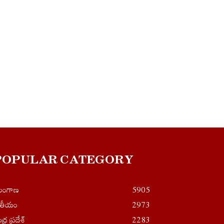
POPULAR CATEGORY
ెలంగాణ
5905
ాతీయం
2973
ధ్ర ప్రదేశ్
2283