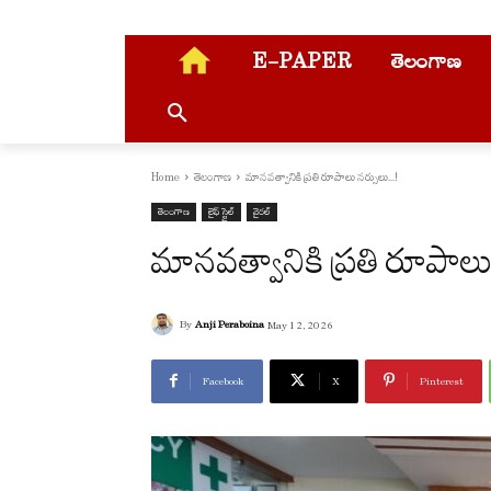
E-PAPER
తెలంగాణ
Home
తెలంగాణ
మానవత్వానికి ప్రతి రూపాలు నర్సులు...!
తెలంగాణ
లైఫ్ స్టైల్
వైరల్
మానవత్వానికి ప్రతి రూపాల
By
Anji Peraboina
May 12, 2026
Facebook
X
Pinterest