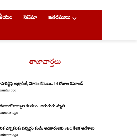
ాతీయం
సినిమా
ఇతరములు
తాజావార్తలు
పారెడ్డిపై అట్రాసిటీ, మోసం కేసులు.. 14 రోజుల రిమాండ్
minutes ago
ఠశాలలో కాల్పుల కలకలం.. ఆరుగురు మృతి
 minutes ago
థానిక ఎన్నికలకు సన్నద్ధం కండి: అధికారులకు SEC కీలక ఆదేశాలు
 minutes ago