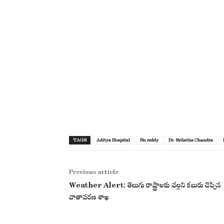
TAGS
Aditya Hospital
Bn reddy
Dr. Srilatha Chandra
Previous article
Weather Alert: తెలుగు రాష్ట్రాలకు చల్లని కబురు చెప్పిన
వాతావరణ శాఖ