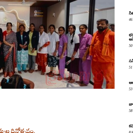
నీ
46
భర
అస
50
సన్
51
ఆల
53
జా
58
కవ
్సుల దినోత్సవం.
8 