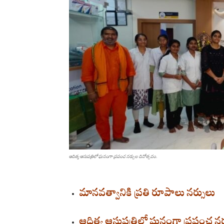
ఆదిత్య ఆసుపత్రిలో ఘనంగా ప్రపంచ నర్సుల దినోత్సవం.
మానవత్వానికి ప్రతి రూపాలు నర్సులు
ఆదిత్య ఆసుపత్రిలో ఘనంగా ప్రపంచ నర