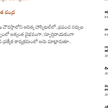
లత చంద్ర
అగ
8 
గాణ చౌరస్తాలోని ఆదిత్య హాస్పిటల్‌లో, ప్రపంచ నర్సుల
రా
తృత్వంలో అత్యంత వైభవంగా, స్ఫూర్తిదాయకంగా
8 
 ప్రత్యేక కార్యక్రమంలో ఆమె మాట్లాడుతూ..
గా
అరె
18
బీ
18
మద
కా
18
నక