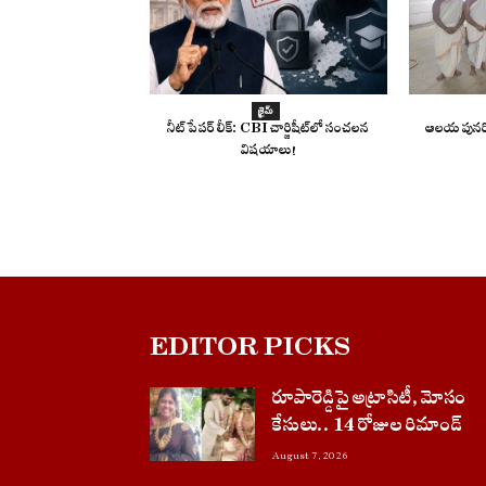
క్రైమ్
నీట్ పేపర్ లీక్: CBI చార్జిషీట్‌లో సంచలన
ఆలయ పునర్ని
విషయాలు!
EDITOR PICKS
రూపారెడ్డిపై అట్రాసిటీ, మోసం
కేసులు.. 14 రోజుల రిమాండ్
August 7, 2026