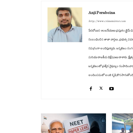
Anji Peraboina
http://www.crimemirror.com
పేరబోయిన ఆంజనేయులు ప్రస్తుతం క్రైమ్ మిర్
సంబంధించిన తాజా వార్తలు, ప్రభుత్వ పథ
సమగ్రంగా అందిస్తున్నారు. జర్నలిజం రం
మరియు రాజకీయ విశ్లేషణలు రాశారు. క్షేత్ర
జర్నలిజంలో ప్రత్యేక నైపుణ్యం సంపాద
అందించడంలో అంజి కృషి కొనసాగుతోంది. తన