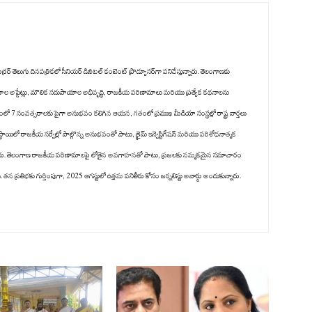
రర్ తెలుగు దినపత్రికలో సీనియర్ డిజిటల్ కంటెంట్ ప్రొడ్యూసర్‌గా పనిచేస్తున్నారు. తెలంగాణకు
కాల అప్డేట్లు, మౌలిక సదుపాయాల అభివృద్ధి, రాజకీయ పరిణామాలు మరియు ప్రత్యేక కథనాలను
గంలో 7 సంవత్సరాలకు పైగా అనుభవం కలిగిన ఆయన, గతంలో ప్రముఖ మీడియా సంస్థల్లో రాష్ట్ర వార్తలు
స్థాయిలో రాజకీయ సర్వేల్లో పాల్గొన్న అనుభవంతో పాటు, క్రైమ్ ఇన్వెస్టిగేషన్ మరియు పరిశోధనాత్మక
ించారు. తెలంగాణ రాజకీయ పరిణామాలపై లోతైన అవగాహనతో పాటు, ప్రజలకు నమ్మకమైన సమాచారం
 ప్రతిభకు గుర్తింపుగా, 2025 ఆగస్టులో ఉత్తమ పనితీరు కోసం జర్నలిస్టు అవార్డు అందుకున్నారు.