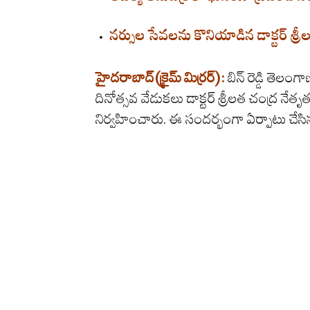
నర్సుల సేవలను కొనియాడిన డాక్టర్ శ్రీ
హైదరాబాద్(క్రైమ్ మిర్రర్):
​బిన్ రెడ్డి తెలం
దినోత్సవ వేడుకలు డాక్టర్ శ్రీలత చంద్ర నే
నిర్వహించారు. ఈ సందర్భంగా ఏర్పాటు చేసిన