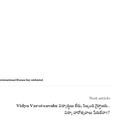
International Nurses Day celebrated
Next article
Vidya Varotsavalu: విద్యార్థులు లేరు, సిబ్బంది గైర్హాజరు..
విద్యా వారోత్సవాలు పేరుకేనా!?