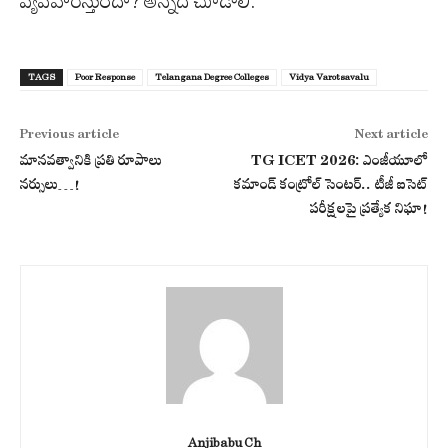
వ్యవహరిస్తుందా? అన్నది చూడాలి.
TAGS
Poor Response
Telangana Degree Colleges
Vidya Varotsavalu
Previous article
Next article
మానవత్వానికి ప్రతి రూపాలు
TG ICET 2026: ఎంజీయూలో
నర్సులు…!
కమాండ్ కంట్రోల్ సెంటర్.. టీజీ ఐసెట్
పరీక్షలపై ప్రత్యేక నిఘా!
Anjibabu Ch