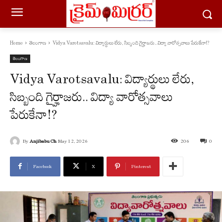
Home
తెలంగాణ
Vidya Varotsavalu: విద్యార్థులు లేరు, సిబ్బంది గైర్హాజరు.. విద్యా వారోత్సవాలు పేరుకేనా!?
తెలంగాణ
Vidya Varotsavalu: విద్యార్థులు లేరు,
సిబ్బంది గైర్హాజరు.. విద్యా వారోత్సవాలు
పేరుకేనా!?
By
Anjibabu Ch
May 12, 2026
206
0
Facebook
X
Pinterest