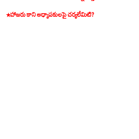
*హాజరు కాని అధ్యాపకులపై చర్యలేమిటి?