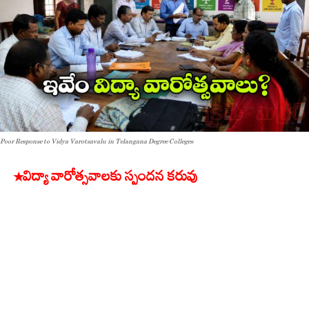
Poor Response to Vidya Varotsavalu in Telangana Degree Colleges
*విద్యా వారోత్సవాలకు స్పందన కరువు