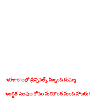
*కళాశాలల్లో ప్రిన్సిపల్స్, సిబ్బంది డుమ్మా
*అర్జిత సెలవుల కోసం మరికొంత మంది హాజరు!