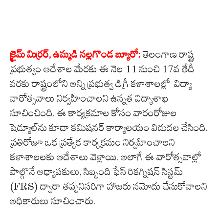
క్రైమ్ మిర్రర్, ఉమ్మడి నల్లగొండ బ్యూరో:
తెలంగాణ రాష్ట్ర
ప్రభుత్వం ఆదేశాల మేరకు ఈ నెల 11 నుంచి 17వ తేదీ
వరకు రాష్ట్రంలోని అన్ని ప్రభుత్వ డిగ్రీ కళాశాలల్లో విద్యా
వారోత్సవాలు నిర్వహించాలని ఉన్నత విద్యాశాఖ
సూచించింది. ఈ కార్యక్రమాల కోసం వారంరోజుల
షెడ్యూల్‌ను కూడా కమిషనర్ కార్యాలయం విడుదల చేసింది.
ప్రతిరోజూ ఒక ప్రత్యేక కార్యక్రమం నిర్వహించాలని
కళాశాలలకు ఆదేశాలు వెళ్లాయి. అలాగే ఈ వారోత్సవాల్లో
పాల్గొనే అధ్యాపకులు, సిబ్బంది ఫేస్ రికగ్నిషన్ సిస్టమ్
(FRS) ద్వారా తప్పనిసరిగా హాజరు నమోదు చేసుకోవాలని
అధికారులు సూచించారు.