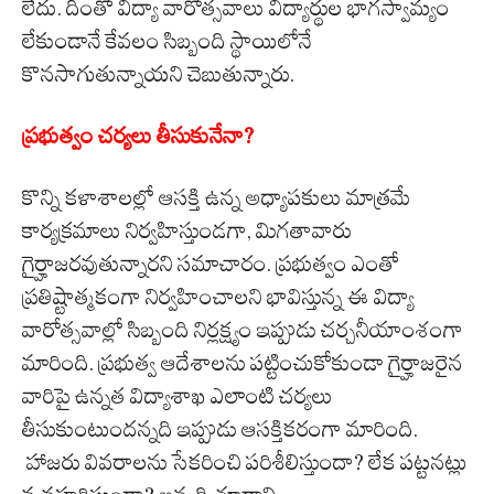
లేదు. దీంతో విద్యా వారోత్సవాలు విద్యార్థుల భాగస్వామ్యం
లేకుండానే కేవలం సిబ్బంది స్థాయిలోనే
కొనసాగుతున్నాయని చెబుతున్నారు.
ప్రభుత్వం చర్యలు తీసుకునేనా?
కొన్ని కళాశాలల్లో ఆసక్తి ఉన్న అధ్యాపకులు మాత్రమే
కార్యక్రమాలు నిర్వహిస్తుండగా, మిగతావారు
గైర్హాజరవుతున్నారని సమాచారం. ప్రభుత్వం ఎంతో
ప్రతిష్టాత్మకంగా నిర్వహించాలని భావిస్తున్న ఈ విద్యా
వారోత్సవాల్లో సిబ్బంది నిర్లక్ష్యం ఇప్పుడు చర్చనీయాంశంగా
మారింది. ప్రభుత్వ ఆదేశాలను పట్టించుకోకుండా గైర్హాజరైన
వారిపై ఉన్నత విద్యాశాఖ ఎలాంటి చర్యలు
తీసుకుంటుందన్నది ఇప్పుడు ఆసక్తికరంగా మారింది.
హాజరు వివరాలను సేకరించి పరిశీలిస్తుందా? లేక పట్టనట్లు