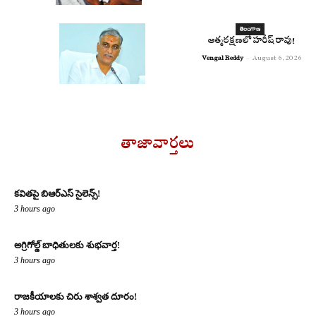
తెలంగాణ
ఆత్మరక్షణలో హరీష్ రావు!
Vengal Reddy
-
August 6, 2026
తాజావార్తలు
కవితపై బిఆర్ఎస్ సైలెన్స్!
3 hours ago
అగ్రిగోల్డ్ బాధితులకు శుభవార్త!
3 hours ago
రాజకీయాలకు చిరు శాశ్వత దూరం!
3 hours ago