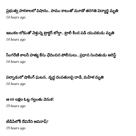
ప్రభుత్వ పాఠశాలలో విషాదం.. పాము కాటుతో మూడో తరగతి విద్యార్థి మృతి
14 hours ago
ఇటుకల లోడుతో వెళ్తున్న ట్రాక్టర్ బోల్తా.. ట్రాలీ కింద పడి యువకుడు మృతి
14 hours ago
సింగరేణి కాలనీ హత్య కేసు ఛేదించిన పోలీసులు.. ప్రధాన నిందితుడు అరెస్ట్
14 hours ago
పల్నాడులో షాకింగ్ ఘటన.. వృద్ధ దంపతులపై దాడి, మహిళ మృతి
14 hours ago
ఆ 60 లక్షల ఓట్ల గల్లంతు వెనుక!
19 hours ago
టిడిపిలోకి దేవినేని అవినాష్?
19 hours ago