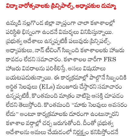
విద్యా వారోత్సవాలకు ప్రిన్సిపాల్స్, అధ్యాపకుల డుమ్మా
ఉమ్మడి నల్లగొండ జిల్లా వ్యాప్తంగా చాలా కళాశాలల్లో
పరిస్థితి భిన్నంగా ఉందనే విమర్శలు వినిపిస్తున్నాయి.
ప్రభుత్వ ఆదేశాలు ఉన్నప్పటికీ పలువురు ప్రిన్సిపల్స్,
అధ్యాపకులు, నాన్ టీచింగ్ సిబ్బంది కళాశాలలకు హాజరు
కావడం లేదని సమాచారం. కళాశాలల వారీగా FRS
హాజరు వివరాలను పరిశీలిస్తే, అసలు విషయాలు
బయటపడుతున్నాయి. ఈ కార్యక్రమాల్లో పాల్గొనే సిబ్బందికి
అర్జిత సెలవులు (ELs) మంజూరు చేస్తారని సమాచారం
ఉన్నప్పటికీ, కొంతమంది మాత్రం వాటిపై ఆసక్తి చూపడం
లేదని తెలుస్తోంది. కొంతమంది “మాకు సెలవులు అవసరం
లేదు” అంటూ కార్యక్రమాలకు దూరంగా ఉంటున్నారని
కళాశాల వర్గాల్లో చర్చ జరుగుతోంది. దీంతో ప్రభుత్వ
ఆదేశాలను అమలు చేయడంలో నిర్లక్ష్యం కనిపిస్తోందనే