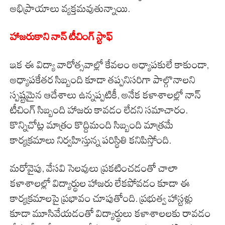
అభిప్రాయాలు వ్యక్తమవుతున్నాయి.
హాజరుకాని నాన్ టీచింగ్ స్టాఫ్
ఇక ఈ విద్యా వారోత్సవాల్లో కేవలం అధ్యాపకులే కాకుండా,
అధ్యాపకేతర సిబ్బంది కూడా తప్పనిసరిగా పాల్గొనాలని
స్పష్టమైన ఆదేశాలు ఉన్నప్పటికీ, అనేక కళాశాలల్లో నాన్
టీచింగ్ సిబ్బంది హాజరు కావడం లేదని సమాచారం.
కొన్నిచోట్ల మాత్రం కొద్దిమంది సిబ్బంది మాత్రమే
కార్యక్రమాలు నిర్వహిస్తున్న పరిస్థితి కనిపిస్తోంది.
మరోవైపు, వేసవి సెలవులు ప్రకటించడంతో చాలా
కళాశాలల్లో విద్యార్థుల హాజరు లేకపోవడం కూడా ఈ
కార్యక్రమాలపై ప్రభావం చూపుతోంది. ప్రభుత్వ హాస్టళ్లు
కూడా మూసివేయడంతో విద్యార్థులు కళాశాలలకు రావడం