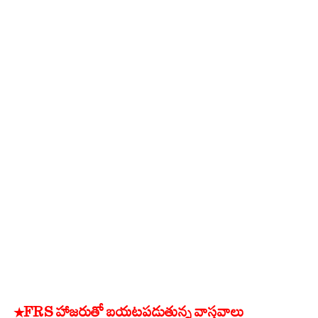
*FRS హాజరుతో బయటపడుతున్న వాస్తవాలు