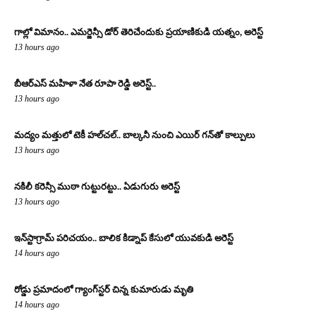
గాల్లో విమానం.. ఎమర్జెన్సీ డోర్ తెరిచేందుకు ప్రయాణికుడి యత్నం, అరెస్ట్
13 hours ago
బీఆర్ఎస్ మహిళా నేత రూపా రెడ్డి అరెస్ట్..
13 hours ago
మద్యం మత్తులో టెకీ హల్‌చల్.. బాల్కనీ నుంచి ఎయిర్ గన్‌తో కాల్పులు
13 hours ago
నకిలీ కరెన్సీ ముఠా గుట్టురట్టు.. ఏడుగురు అరెస్ట్
13 hours ago
ఇన్‌స్టాగ్రామ్ పరిచయం.. బాలిక కిడ్నాప్ కేసులో యువకుడి అరెస్ట్
14 hours ago
రోడ్డు ప్రమాదంలో గ్యాంగ్‌స్టర్ చిన్న కుమారుడు మృతి
14 hours ago