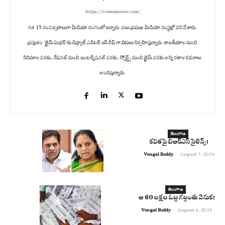
https://crimemirror.com/
గత 15 సంవత్సరాలుగా మీడియా రంగంలో ఉన్నారు. పలు ప్రముఖ మీడియా సంస్థల్లో పని చేశారు.
ప్రస్తుతం ‘క్రైమ్ మిర్రర్’కు డిప్యూటీ ఎడిటర్ ఇన్ చీఫ్ గా విధులు నిర్వహిస్తున్నారు. రాజకీయాల నుంచి
సినిమాల వరకు.. నేషనల్ నుంచి ఇంటర్నేషనల్ వరకు.. స్పోర్ట్స్ నుంచి క్రైమ్ వరకు అన్ని రకాల కథనాలు
అందిస్తున్నారు.
తెలంగాణ
కవితపై బిఆర్ఎస్ సైలెన్స్!
Vengal Reddy
-
August 7, 2026
తెలంగాణ
ఆ 60 లక్షల ఓట్ల గల్లంతు వెనుక!
Vengal Reddy
-
August 6, 2026