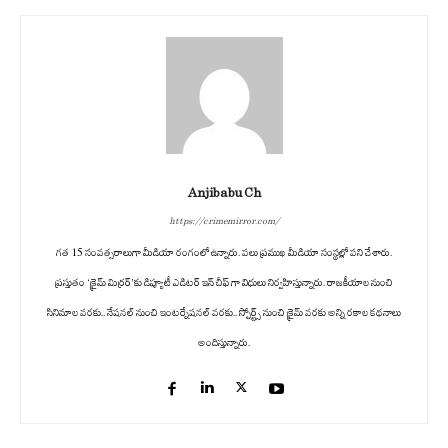
Anjibabu Ch
https://crimemirror.com/
గత 15 సంవత్సరాలుగా మీడియా రంగంలో ఉన్నారు. పలు ప్రముఖ మీడియా సంస్థల్లో పని చేశారు.
ప్రస్తుతం ‘క్రైమ్ మిర్రర్’కు డిప్యూటీ ఎడిటర్ ఇన్ చీఫ్ గా విధులు నిర్వహిస్తున్నారు. రాజకీయాల నుంచి
సినిమాల వరకు.. నేషనల్ నుంచి ఇంటర్నేషనల్ వరకు.. స్పోర్ట్స్ నుంచి క్రైమ్ వరకు అన్ని రకాల కథనాలు
అందిస్తున్నారు.