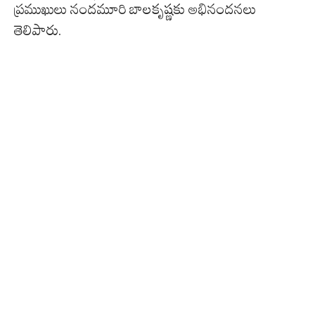
ప్రముఖులు నందమూరి బాలకృష్ణకు అభినందనలు
తెలిపారు.