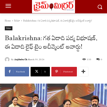
Home
సినిమా
Balakrishna: గత ఏడాది పద్మ విభూషణ్, ఈ ఏడాది లైఫ్ టైం అచీవ్మెంట్ అవార్డు!
సినిమా
Balakrishna: గత ఏడాది పద్మ విభూషణ్,
ఈ ఏడాది లైఫ్ టైం అచీవ్మెంట్ అవార్డు!
By
Anjibabu Ch
March 30, 2026
155
0
Facebook
X
Pinterest