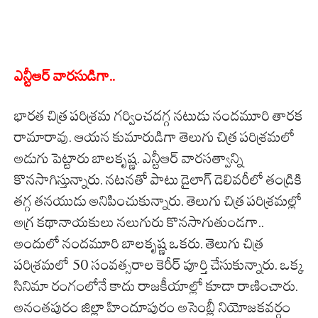
ఎన్టీఆర్ వారసుడిగా..
భారత చిత్ర పరిశ్రమ గర్వించదగ్గ నటుడు నందమూరి తారక
రామారావు. ఆయన కుమారుడిగా తెలుగు చిత్ర పరిశ్రమలో
అడుగు పెట్టారు బాలకృష్ణ. ఎన్టీఆర్ వారసత్వాన్ని
కొనసాగిస్తున్నారు. నటనతో పాటు డైలాగ్ డెలివరీలో తండ్రికి
తగ్గ తనయుడు అనిపించుకున్నారు. తెలుగు చిత్ర పరిశ్రమల్లో
అగ్ర కథానాయకులు నలుగురు కొనసాగుతుండగా..
అందులో నందమూరి బాలకృష్ణ ఒకరు. తెలుగు చిత్ర
పరిశ్రమలో 50 సంవత్సరాల కెరీర్ పూర్తి చేసుకున్నారు. ఒక్క
సినిమా రంగంలోనే కాదు రాజకీయాల్లో కూడా రాణించారు.
అనంతపురం జిల్లా హిందూపురం అసెంబ్లీ నియోజకవర్గం