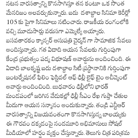
నటన వారసత్వాన్ని కొనసాగిస్తూ తన కంటూ ఒక సొంత
మేనరిజం అలవర్చుకున్నారు. ఐదు దశాబ్దాల సినిమా కెరీర్లో
105 కు పైగా సినిమాలు నటించారు. రాజకీయ రంగంలోకి
వచ్చి మూడుసార్లు వరుసగా ఎమ్మెల్యే అయ్యారు.
బసవతారకం క్యాన్సర్ ఆసుపత్రి చైర్మన్ గా సామాజిక సేవలు
అందిస్తున్నారు. గత ఏడాది ఆయన సేవలకు గుర్తింపుగా
కేంద్ర ప్రభుత్వం పద్మ విభూషణ్ అవార్డును అందించింది. ఈ
ఏడాది బాలకృష్ణ ఐదు దశాబ్దాల సిటీ ప్రస్థానానికి గుర్తింపుగా
ఇంటర్నేషనల్ ఫిలిం ఫెస్టివల్ ఆఫ్ ఢిల్లీ లైఫ్ టైం అచీవ్మెంట్
అవార్డు అందించింది. బుధవారం ఢిల్లీలోని భారత్
మండపంలో జరిగిన వేడుకల్లో ఢిల్లీ సీఎం రేఖ గుప్తా చేతుల
మీదుగా ఆయన సన్మానం అందుకున్నారు. తండ్రి ఎన్టీఆర్
వారసత్వాన్ని విజయవంతంగా కొనసాగిస్తున్న బాలయ్యకు
ఈ గౌరవం దక్కడంపై నందమూరి అభిమానులు సోషల్
మీడియాలో హర్షం వ్యక్తం చేస్తున్నారు. తెలుగు చిత్ర పరిశ్రమ