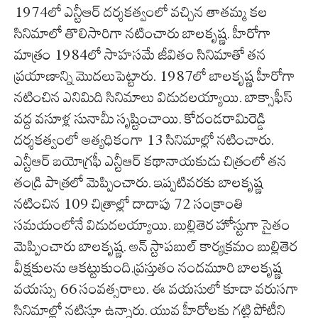
1974లో ఎన్టీఆర్ దర్శకత్వంలో వచ్చిన తాతమ్మ కల
సినిమాలో తొలిసారిగా నటించారు బాలకృష్ణ. హీరోగా
మాత్రం 1984లో సాహసమే జీవితం సినిమాతో తన
ప్రయాణాన్ని మొదలుపెట్టారు. 1987లో బాలకృష్ణ హీరోగా
నటించిన ఎనిమిది సినిమాలు విడుదలయ్యాయి. బాక్సాఫీస్
వద్ద వసూళ్ల సునామీ సృష్టించాయి. కోదండరామిరెడ్డి
దర్శకత్వంలో అత్యధికంగా 13 సినిమాల్లో నటించారు.
ఎన్టీఆర్ బయోగ్రఫీ ఎన్టీఆర్ కథానాయకుడు చిత్రంలో తన
తండ్రి పాత్రలో మెప్పించారు. ఇప్పటివరకు బాలకృష్ణ
నటించిన 109 చిత్రాల్లో దాదాపు 72 సంక్రాంతి
సమయంలోనే విడుదలయ్యాయి. బుల్లితెర హోస్టుగా సైతం
మెప్పించారు బాలకృష్ణ. అన్ స్టాపబుల్ కార్యక్రమం బుల్లితెర
వీక్షకులను ఆకట్టుకుంది.ప్రస్తుతం నందమూరి బాలకృష్ణ
వయస్సు 66 సంవత్సరాలు. ఈ వయసులో కూడా వరుసగా
సినిమాల్లో నటిస్తూ ఉన్నారు. యువ హీరోలకు గట్టి పోటీని