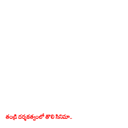
తండ్రి దర్శకత్వంలో తొలి సినిమా..