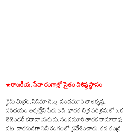
* రాజకీయ, సేవా రంగాల్లో సైతం విశిష్ట స్థానం
క్రైమ్ మిర్రర్, సినిమా డెస్క్: నందమూరి బాలకృష్ణ..
పరిచయం అక్కర్లేని పేరు ఇది. భారత చిత్ర పరిశ్రమలో ఒక
లెజెండరీ కథానాయకుడు. నందమూరి తారక రామారావు
నట వారసుడిగా సినీ రంగంలో ప్రవేశించారు. తన తండ్రి