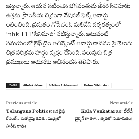
ఇస్తున్నారు. ఆయన నటించిన భగవంతుడు కేసరి సినిమాకు
ఉత్తమ ప్రాంతీయ చిత్రంగా నేషనల్ ఫిల్మ్ అవార్డు
లభించింది. ప్రస్తుతం గోపీచంద్ మలినేని దర్శకత్వంలో
‘nbk 111’ సినిమాలో నటిస్తున్నారు. ఇటువంటి
సమయంలో లైఫ్ టైం అచీవ్మెంట్ అవార్డు రావడం పై తెలుగు
చిత్ర పరిశ్రమ హర్షం వ్యక్తం చేసింది. పలువురు చిత్ర
ప్రముఖులు ఆయనకు అభినందన తెలిపారు.
TAGS
#balakrishna
Lifetime Achievement
Padma Vibhushan
Previous article
Next article
Telangana Politics: ఒకవైపు
Kala Venkatarao: టీటీడీ
రేవంత్.. మరోవైపు కవిత.. మధ్యలో
చైర్మెన్ గా కళా.. త్వరలో నియామకం!
హరీష్ రావు!