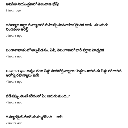
అవినీతి నియంత్రణలో తెలంగాణ భేష్!
1 hour ago
జగిత్యాల జిల్లా మల్యాలలో మహిళపై సామూహిక లైంగిక దాడి.. నలుగురు
నిందితుల అరెస్ట్
5 hours ago
బంగాళాఖాతంలో అల్పపీడనం: ఏపీ, తెలంగాణలో భారీ వర్షాల హెచ్చరిక
7 hours ago
Health Tips: అన్నం గంజి నీళ్లు పారబోస్తున్నారా? పెద్దలు తాగిన ఈ నీళ్లు లో దాగిన
ఆరోగ్య రహస్యాలు ఇవే!
7 hours ago
జీడిపప్పు తింటే శరీరంలో ఏం జరుగుతుంది..?
7 hours ago
ది ప్యారడైజ్ టీజర్ దుమ్మురేపింది… కానీ!
7 hours ago