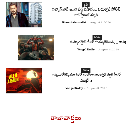
క్రైమ్
సల్మాన్ ఖాన్ ఇంటి వద్ద విషాదం.. విధుల్లోనే పోలీస్
కానిస్టేబుల్ మృతి
Bharath Journalist
-
August 8, 2026
సినిమా
ది ప్యారడైజ్ టీజర్ దుమ్మురేపింది… కానీ!
Vengal Reddy
-
August 8, 2026
సినిమా
బన్నీ-లోకేష్ మూవీలో విలన్‌గా బాలీవుడ్ స్టార్ హీరో
ఎంట్రీ..!
Vengal Reddy
-
August 8, 2026
తాజావార్తలు