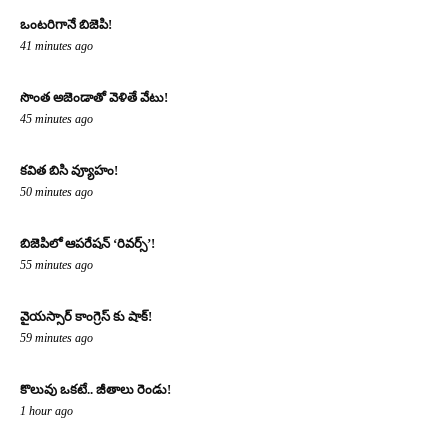
ఒంటరిగానే బిజెపి!
41 minutes ago
సొంత అజెండాతో వెళితే వేటు!
45 minutes ago
కవిత బిసి వ్యూహం!
50 minutes ago
బిజెపిలో ఆపరేషన్ ‘రివర్స్’!
55 minutes ago
వైయస్సార్ కాంగ్రెస్ కు షాక్!
59 minutes ago
కొలువు ఒకటే.. జీతాలు రెండు!
1 hour ago