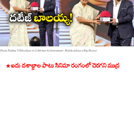
From Padma Vibhushan to Lifetime Achievement: Balakrishna’s Big Honor
* ఐదు దశాబ్దాల పాటు సినిమా రంగంలో చెరగని ముద్ర