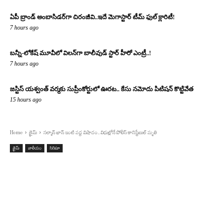
ఏపీ బ్రాండ్ అంబాసిడర్‌గా చిరంజీవి..ఇదే మెగాస్టార్ టీమ్ ఫుల్ క్లారిటీ!
7 hours ago
బన్నీ-లోకేష్ మూవీలో విలన్‌గా బాలీవుడ్ స్టార్ హీరో ఎంట్రీ..!
7 hours ago
జస్టిస్ యశ్వంత్ వర్మకు సుప్రీంకోర్టులో ఊరట.. కేసు నమోదు పిటిషన్ కొట్టివేత
15 hours ago