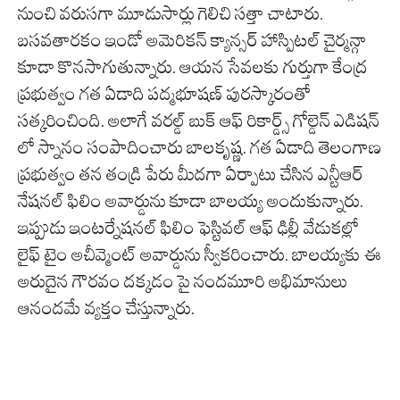
నుంచి వరుసగా మూడుసార్లు గెలిచి సత్తా చాటారు.
బసవతారకం ఇండో అమెరికన్ క్యాన్సర్ హాస్పిటల్ చైర్మన్గా
కూడా కొనసాగుతున్నారు. ఆయన సేవలకు గుర్తుగా కేంద్ర
ప్రభుత్వం గత ఏడాది పద్మభూషణ్ పురస్కారంతో
సత్కరించింది. అలాగే వరల్డ్ బుక్ ఆఫ్ రికార్డ్స్ గోల్డెన్ ఎడిషన్
లో స్నానం సంపాదించారు బాలకృష్ణ. గత ఏడాది తెలంగాణ
ప్రభుత్వం తన తండ్రి పేరు మీదగా ఏర్పాటు చేసిన ఎన్టీఆర్
నేషనల్ ఫిలిం అవార్డును కూడా బాలయ్య అందుకున్నారు.
ఇప్పుడు ఇంటర్నేషనల్ ఫిలిం ఫెస్టివల్ ఆఫ్ ఢిల్లీ వేడుకల్లో
లైఫ్ టైం అచీవ్మెంట్ అవార్డును స్వీకరించారు. బాలయ్యకు ఈ
అరుదైన గౌరవం దక్కడం పై నందమూరి అభిమానులు
ఆనందమే వ్యక్తం చేస్తున్నారు.