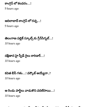
కాంగ్రెస్ లో కలవరం…!
9 hours ago
ఆదిలాబాద్ కాంగ్రెస్ లో రచ్చ…!
9 hours ago
తెలంగాణ పబ్లిక్ స్కూల్స్ కు గ్రీన్‌సిగ్నల్…!
10 hours ago
దక్షిణాన హై స్పీడ్ రైలు కారిడార్…!
10 hours ago
క‌విత‌ బీసీ గ‌ళం…! వ‌ర్కౌట్ అయ్యేనా..?
10 hours ago
ఆ రెండు పార్టీలు వాడుకొని వదిలేసాయి…!
10 hours ago