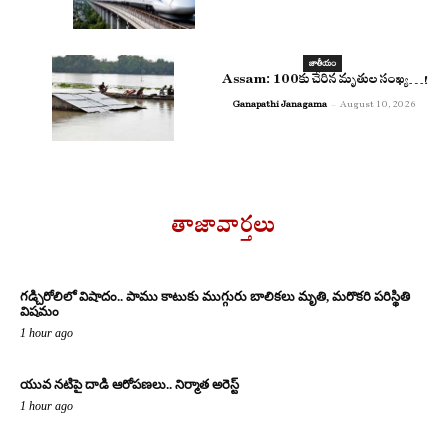
జాతీయం
Assam: 100కు చేరిన మృతుల సంఖ్య‌…!
Ganapathi Janagama
-
August 10, 2026
తాజావార్తలు
గడ్చిరోలిలో విషాదం.. పాము కాటుకు ముగ్గురు బాలికలు మృతి, మరొకరి పరిస్థితి
విషమం
1 hour ago
యువ నటిపై దాడి ఆరోపణలు.. నిర్మాత అరెస్ట్
1 hour ago