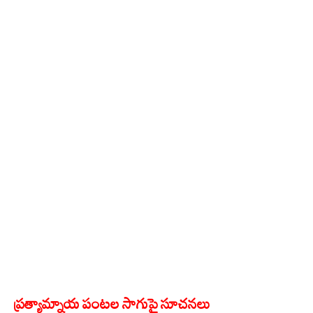
ప్రత్యామ్నాయ పంటల సాగుపై సూచనలు