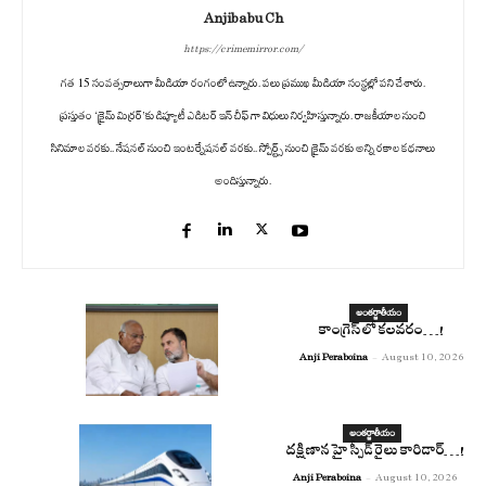
Anjibabu Ch
https://crimemirror.com/
గత 15 సంవత్సరాలుగా మీడియా రంగంలో ఉన్నారు. పలు ప్రముఖ మీడియా సంస్థల్లో పని చేశారు.
ప్రస్తుతం ‘క్రైమ్ మిర్రర్’కు డిప్యూటీ ఎడిటర్ ఇన్ చీఫ్ గా విధులు నిర్వహిస్తున్నారు. రాజకీయాల నుంచి
సినిమాల వరకు.. నేషనల్ నుంచి ఇంటర్నేషనల్ వరకు.. స్పోర్ట్స్ నుంచి క్రైమ్ వరకు అన్ని రకాల కథనాలు
అందిస్తున్నారు.
అంతర్జాతీయం
కాంగ్రెస్ లో కలవరం…!
Anji Peraboina
-
August 10, 2026
అంతర్జాతీయం
దక్షిణాన హై స్పీడ్ రైలు కారిడార్…!
Anji Peraboina
-
August 10, 2026