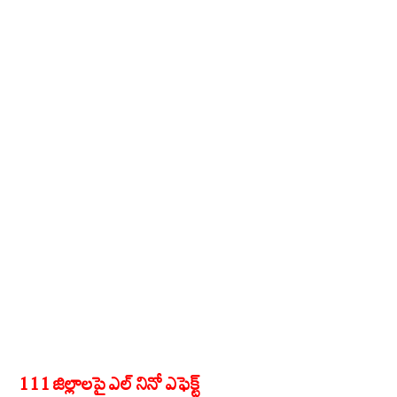
111 జిల్లాలపై ఎల్ నినో ఎఫెక్ట్