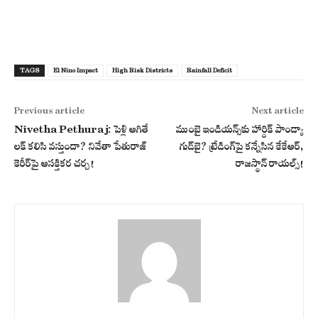
TAGS
El Nino Impact
High Risk Districts
Rainfall Deficit
Previous article
Next article
Nivetha Pethuraj: పెళ్లి ఆగితే
ముంబై ఇండియన్స్‌కు హార్దిక్ పాండ్యా
లక్ కలిసి వస్తుందా? నివేతా పేతురాజ్
గుడ్‌బై? ట్రేడింగ్‌పై కన్నేసిన కేకేఆర్,
కెరీర్‌పై ఆసక్తికర చర్చ!
రాజస్థాన్ రాయల్స్!