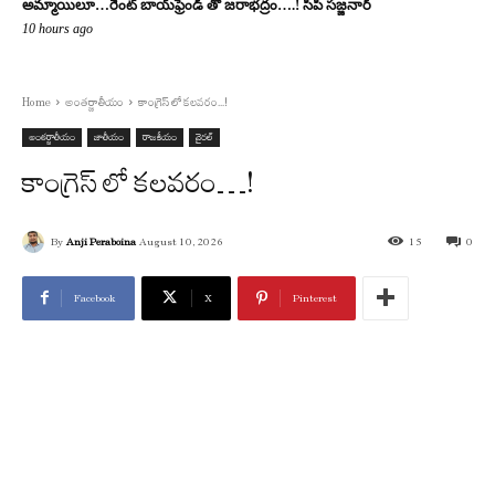
అమ్మాయిలూ…రెంట్ బాయ్‌ఫ్రెండ్ తో జరాభద్రం….! సీపీ స‌జ్జ‌నార్‌
10 hours ago