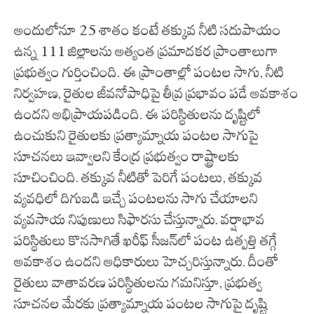
అందులోనూ 25 శాతం కంటే తక్కువ నీటి సదుపాయం
ఉన్న 111 జిల్లాలను అత్యంత ప్రమాదకర ప్రాంతాలుగా
ప్రభుత్వం గుర్తించింది. ఈ ప్రాంతాల్లో పంటల సాగు, నీటి
నిర్వహణ, రైతుల జీవనోపాధిపై తీవ్ర ప్రభావం పడే అవకాశం
ఉందని అభిప్రాయపడింది. ఈ పరిస్థితులను దృష్టిలో
ఉంచుకుని రైతులకు ప్రత్యామ్నాయ పంటల సాగుపై
సూచనలు ఇవ్వాలని కేంద్ర ప్రభుత్వం రాష్ట్రాలకు
సూచించింది. తక్కువ నీటితో పెరిగే పంటలు, తక్కువ
వ్యవధిలో దిగుబడి ఇచ్చే పంటలను సాగు చేయాలని
వ్యవసాయ నిపుణులు సిఫారసు చేస్తున్నారు. వర్షాభావ
పరిస్థితులు కొనసాగితే ఖరీఫ్ సీజన్‌లో పంట ఉత్పత్తి తగ్గే
అవకాశం ఉందని అధికారులు హెచ్చరిస్తున్నారు. దీంతో
రైతులు వాతావరణ పరిస్థితులను గమనిస్తూ, ప్రభుత్వ
సూచనల మేరకు ప్రత్యామ్నాయ పంటల సాగుపై దృష్టి