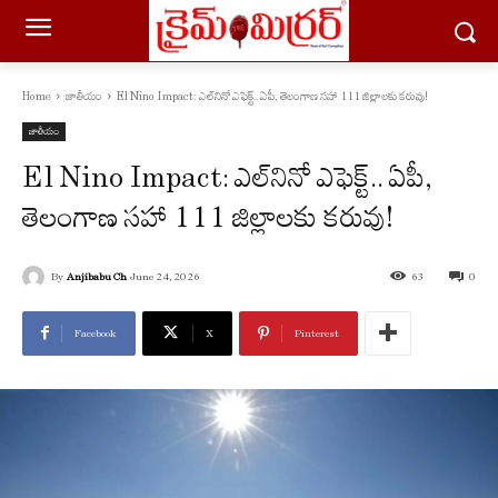
Home
జాతీయం
El Nino Impact: ఎల్‌నినో ఎఫెక్ట్.. ఏపీ, తెలంగాణ సహా 111 జిల్లాలకు కరువు!
జాతీయం
El Nino Impact: ఎల్‌నినో ఎఫెక్ట్.. ఏపీ,
తెలంగాణ సహా 111 జిల్లాలకు కరువు!
By
Anjibabu Ch
June 24, 2026
63
0
Facebook
X
Pinterest