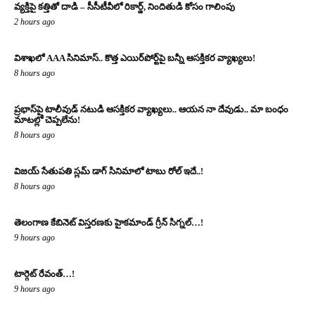
వ్యక్తిపై కత్తితో దాడి – సీసీటీవీలో రికార్డ్, నిందితుడి కోసం గాలింపు
2 hours ago
విశాఖలో AAA సినిమాస్.. కొత్త ఎయిర్‌పోర్ట్‌పై బన్నీ ఆసక్తికర వ్యాఖ్యలు!
8 hours ago
ప్రభాస్‌పై టాలీవుడ్ నటుడి ఆసక్తికర వ్యాఖ్యలు.. ఆయన నా దేవుడు.. మా బంధం
మాటల్లో చెప్పలేను!
8 hours ago
విజయ్ సేతుపతి స్లమ్ డాగ్ సినిమాలో టాబు రోల్ ఇదే..!
8 hours ago
తెలంగాణ కేబినెట్ విస్తరణకు హైకమాండ్ గ్రీన్ సిగ్నల్…!
9 hours ago
టార్గెట్ రేవంత్…!
9 hours ago