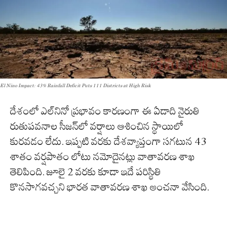
El Nino Impact: 43% Rainfall Deficit Puts 111 Districts at High Risk
దేశంలో ఎల్‌నినో ప్రభావం కారణంగా ఈ ఏడాది నైరుతి
రుతుపవనాల సీజన్‌లో వర్షాలు ఆశించిన స్థాయిలో
కురవడం లేదు. ఇప్పటి వరకు దేశవ్యాప్తంగా సగటున 43
శాతం వర్షపాతం లోటు నమోదైనట్లు వాతావరణ శాఖ
తెలిపింది. జూలై 2 వరకు కూడా ఇదే పరిస్థితి
కొనసాగవచ్చని భారత వాతావరణ శాఖ అంచనా వేసింది.