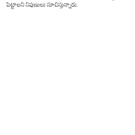
పెట్టాలని నిపుణులు సూచిస్తున్నారు.