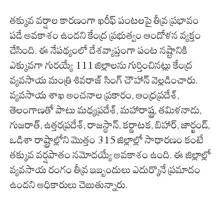
తక్కువ వర్షాల కారణంగా ఖరీఫ్ పంటలపై తీవ్ర ప్రభావం
పడే అవకాశం ఉందని కేంద్ర ప్రభుత్వం ఆందోళన వ్యక్తం
చేసింది. ఈ నేపథ్యంలో దేశవ్యాప్తంగా పంట నష్టానికి
ఎక్కువగా గురయ్యే 111 జిల్లాలను గుర్తించినట్లు కేంద్ర
వ్యవసాయ మంత్రి శివరాజ్ సింగ్ చౌహాన్ వెల్లడించారు.
వ్యవసాయ శాఖ అంచనాల ప్రకారం, ఆంధ్రప్రదేశ్,
తెలంగాణతో పాటు మధ్యప్రదేశ్, మహారాష్ట్ర, తమిళనాడు,
గుజరాత్, ఉత్తరప్రదేశ్, రాజస్థాన్, కర్ణాటక, బిహార్, జార్ఖండ్,
ఒడిశా రాష్ట్రాల్లోని మొత్తం 315 జిల్లాల్లో సాధారణం కంటే
తక్కువ వర్షపాతం నమోదయ్యే అవకాశం ఉంది. ఈ జిల్లాల్లో
వ్యవసాయ రంగం తీవ్ర ఇబ్బందులు ఎదుర్కొనే ప్రమాదం
ఉందని అధికారులు చెబుతున్నారు.