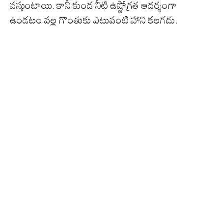
వస్తుంటాయి. కానీ కుండ నీటి ఉష్ణోగ్రత ఆదర్శంగా
ఉండటం వల్ల గొంతుకు ఎటువంటి హాని కలగదు.