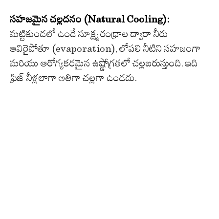
సహజమైన చల్లదనం (Natural Cooling):
మట్టికుండలో ఉండే సూక్ష్మ రంధ్రాల ద్వారా నీరు
ఆవిరైపోతూ (evaporation), లోపలి నీటిని సహజంగా
మరియు ఆరోగ్యకరమైన ఉష్ణోగ్రతలో చల్లబరుస్తుంది. ఇది
ఫ్రిజ్ నీళ్లలాగా అతిగా చల్లగా ఉండదు.