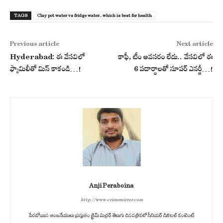
TAGS
Clay pot water vs fridge water.. which is best for health
Previous article
Next article
Hyderabad: ఈ వేసవిలో
కాఫీ, టీం అవసరం లేదు.. వేసవిలో ఈ
ఫ్యామిలీతో మిస్ కాకండి…!
6 పదార్థాలతో సూపర్ ఎనర్జీ…!
Anji Peraboina
http://www.crimemirror.com
పేరబోయిన ఆంజనేయులు ప్రస్తుతం క్రైమ్ మిర్రర్ తెలుగు దినపత్రికలో సీనియర్ డిజిటల్ కంటెంట్