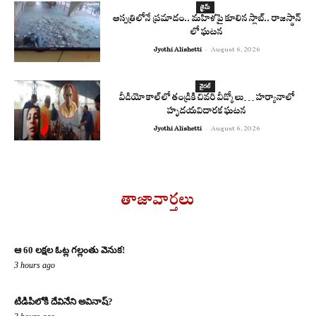
క్రైమ్
ఆస్పత్రిలోనే ప్రమాదం.. మహిళపై కూలిన స్లాబ్‌.. రాజస్థాన్
లో ఘటన
Jyothi Alishetti
-
August 6, 2026
వైరల్
వీడియో కాల్‌లో తండ్రికి చివరి వీడ్కోలు… హర్యానాలో
హృదయవిదారక ఘటన
Jyothi Alishetti
-
August 6, 2026
తాజావార్తలు
ఆ 60 లక్షల ఓట్ల గల్లంతు వెనుక!
3 hours ago
టిడిపిలోకి దేవినేని అవినాష్?