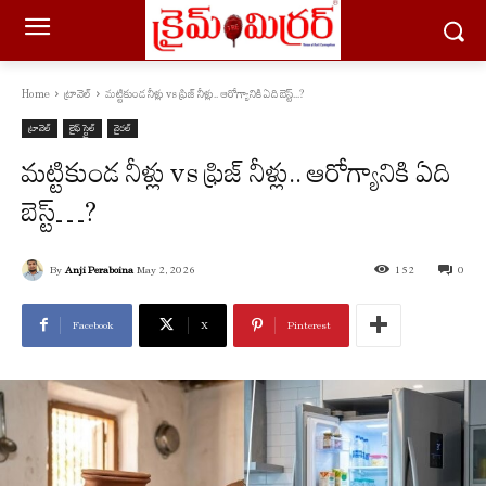
Home
ట్రావెల్
మట్టికుండ నీళ్లు vs ఫ్రిజ్ నీళ్లు.. ఆరోగ్యానికి ఏది బెస్ట్...?
ట్రావెల్
లైఫ్ స్టైల్
వైరల్
మట్టికుండ నీళ్లు vs ఫ్రిజ్ నీళ్లు.. ఆరోగ్యానికి ఏది
బెస్ట్…?
By
Anji Peraboina
May 2, 2026
152
0
Facebook
X
Pinterest