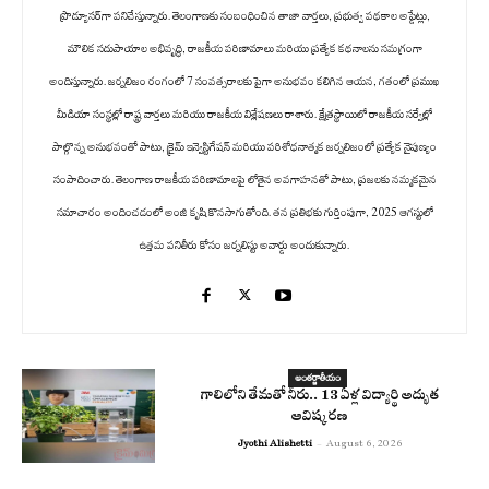
ప్రొడ్యూసర్‌గా పనిచేస్తున్నారు. తెలంగాణకు సంబంధించిన తాజా వార్తలు, ప్రభుత్వ పథకాల అప్డేట్లు,
మౌలిక సదుపాయాల అభివృద్ధి, రాజకీయ పరిణామాలు మరియు ప్రత్యేక కథనాలను సమగ్రంగా
అందిస్తున్నారు. జర్నలిజం రంగంలో 7 సంవత్సరాలకు పైగా అనుభవం కలిగిన ఆయన, గతంలో ప్రముఖ
మీడియా సంస్థల్లో రాష్ట్ర వార్తలు మరియు రాజకీయ విశ్లేషణలు రాశారు. క్షేత్రస్థాయిలో రాజకీయ సర్వేల్లో
పాల్గొన్న అనుభవంతో పాటు, క్రైమ్ ఇన్వెస్టిగేషన్ మరియు పరిశోధనాత్మక జర్నలిజంలో ప్రత్యేక నైపుణ్యం
సంపాదించారు. తెలంగాణ రాజకీయ పరిణామాలపై లోతైన అవగాహనతో పాటు, ప్రజలకు నమ్మకమైన
సమాచారం అందించడంలో అంజి కృషి కొనసాగుతోంది. తన ప్రతిభకు గుర్తింపుగా, 2025 ఆగస్టులో
ఉత్తమ పనితీరు కోసం జర్నలిస్టు అవార్డు అందుకున్నారు.
అంతర్జాతీయం
గాలిలోని తేమతో నీరు.. 13 ఏళ్ల విద్యార్థి అద్భుత
ఆవిష్కరణ
Jyothi Alishetti
-
August 6, 2026