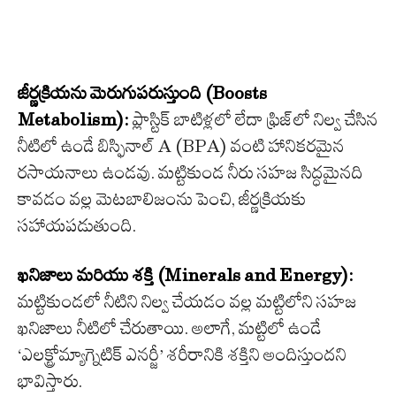
జీర్ణక్రియను మెరుగుపరుస్తుంది (Boosts
Metabolism):
ప్లాస్టిక్ బాటిళ్లలో లేదా ఫ్రిజ్‌లో నిల్వ చేసిన
నీటిలో ఉండే బిస్ఫినాల్ A (BPA) వంటి హానికరమైన
రసాయనాలు ఉండవు. మట్టికుండ నీరు సహజ సిద్ధమైనది
కావడం వల్ల మెటబాలిజంను పెంచి, జీర్ణక్రియకు
సహాయపడుతుంది.
ఖనిజాలు మరియు శక్తి (Minerals and Energy):
మట్టికుండలో నీటిని నిల్వ చేయడం వల్ల మట్టిలోని సహజ
ఖనిజాలు నీటిలో చేరుతాయి. అలాగే, మట్టిలో ఉండే
‘ఎలక్ట్రోమ్యాగ్నెటిక్ ఎనర్జీ’ శరీరానికి శక్తిని అందిస్తుందని
భావిస్తారు.