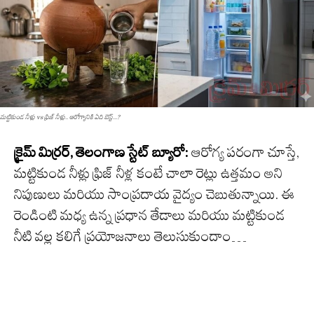
మట్టికుండ నీళ్లు vs ఫ్రిజ్ నీళ్లు.. ఆరోగ్యానికి ఏది బెస్ట్...?
క్రైమ్
మిర్రర్
,
తెలంగాణ
స్టేట్
బ్యూరో
:
ఆరోగ్య పరంగా చూస్తే,
మట్టికుండ నీళ్లు ఫ్రిజ్ నీళ్ల కంటే చాలా రెట్లు ఉత్తమం అని
నిపుణులు మరియు సాంప్రదాయ వైద్యం చెబుతున్నాయి. ఈ
రెండింటి మధ్య ఉన్న ప్రధాన తేడాలు మరియు మట్టికుండ
నీటి వల్ల కలిగే ప్రయోజనాలు
తెలుసుకుందాం
…