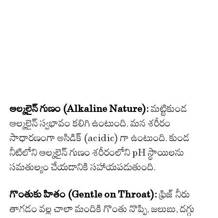
ఆల్కలైన్ గుణం (Alkaline Nature):
మట్టికుండ
ఆల్కలైన్ స్వభావం కలిగి ఉంటుంది. మన శరీరం
సాధారణంగా అసిడిక్ (acidic) గా ఉంటుంది. కుండ
నీటిలోని ఆల్కలైన్ గుణం శరీరంలోని pH స్థాయిలను
సమతుల్యం చేయడానికి సహాయపడుతుంది.
గొంతుకు హితం (Gentle on Throat):
ఫ్రిజ్ నీరు
తాగడం వల్ల చాలా మందికి గొంతు నొప్పి, జలుబు, దగ్గు