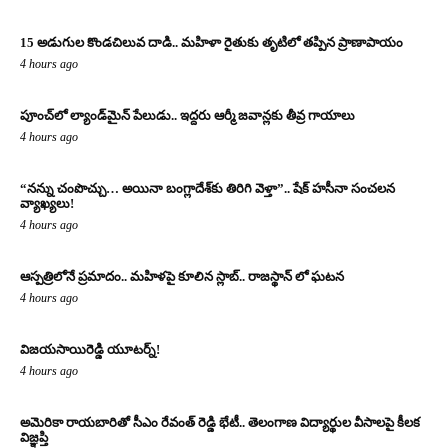
15 అడుగుల కొండచిలువ దాడి.. మహిళా రైతుకు తృటిలో తప్పిన ప్రాణాపాయం
4 hours ago
పూంచ్‌లో ల్యాండ్‌మైన్ పేలుడు.. ఇద్దరు ఆర్మీ జవాన్లకు తీవ్ర గాయాలు
4 hours ago
“నన్ను చంపొచ్చు… అయినా బంగ్లాదేశ్‌కు తిరిగి వెళ్తా”.. షేక్ హసీనా సంచలన
వ్యాఖ్యలు!
4 hours ago
ఆస్పత్రిలోనే ప్రమాదం.. మహిళపై కూలిన స్లాబ్‌.. రాజస్థాన్ లో ఘటన
4 hours ago
విజయసాయిరెడ్డి యూటర్న్!
4 hours ago
అమెరికా రాయబారితో సీఎం రేవంత్ రెడ్డి భేటీ.. తెలంగాణ విద్యార్థుల వీసాలపై కీలక
విజ్ఞప్తి