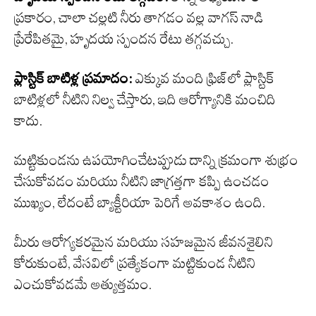
ప్రకారం, చాలా చల్లటి నీరు తాగడం వల్ల వాగస్ నాడి
ప్రేరేపితమై, హృదయ స్పందన రేటు తగ్గవచ్చు.
ప్లాస్టిక్ బాటిళ్ల ప్రమాదం:
ఎక్కువ మంది ఫ్రిజ్‌లో ప్లాస్టిక్
బాటిళ్లలో నీటిని నిల్వ చేస్తారు, ఇది ఆరోగ్యానికి మంచిది
కాదు.
మట్టికుండను ఉపయోగించేటప్పుడు దాన్ని క్రమంగా శుభ్రం
చేసుకోవడం మరియు నీటిని జాగ్రత్తగా కప్పి ఉంచడం
ముఖ్యం, లేదంటే బ్యాక్టీరియా పెరిగే అవకాశం ఉంది.
మీరు ఆరోగ్యకరమైన మరియు సహజమైన జీవనశైలిని
కోరుకుంటే, వేసవిలో ప్రత్యేకంగా మట్టికుండ నీటిని
ఎంచుకోవడమే అత్యుత్తమం.