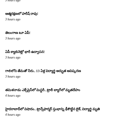
3 hours ago
ఆత్మరక్షణలో హరీష్ రావు!
3 hours ago
తెలంగాణ టూ ఏపీ!
3 hours ago
ఏపీ క్యాబినెట్లో భారీ ఉద్వాసన!
3 hours ago
గాలిలోని తేమతో నీరు.. 13 ఏళ్ల విద్యార్థి అద్భుత ఆవిష్కరణ
3 hours ago
తమిళనాడు ఎక్స్‌ప్రెస్‌లో మిస్టరీ.. ట్రాలీ బ్యాగ్‌లో మృతదేహం
4 hours ago
హైదరాబాద్‌లో విషాదం.. ట్రాన్స్‌ఫార్మర్ స్తంభాన్ని ఢీకొట్టిన బైక్, విద్యార్థి మృతి
4 hours ago