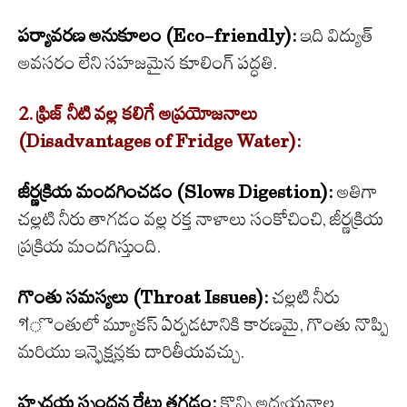
పర్యావరణ అనుకూలం (Eco-friendly):
ఇది విద్యుత్
అవసరం లేని సహజమైన కూలింగ్ పద్ధతి.
2. ఫ్రిజ్ నీటి వల్ల కలిగే అప్రయోజనాలు
(Disadvantages of Fridge Water):
జీర్ణక్రియ మందగించడం (Slows Digestion):
అతిగా
చల్లటి నీరు తాగడం వల్ల రక్త నాళాలు సంకోచించి, జీర్ణక్రియ
ప్రక్రియ మందగిస్తుంది.
గొంతు సమస్యలు (Throat Issues):
చల్లటి నీరు
গొంతులో మ్యూకస్ ఏర్పడటానికి కారణమై, గొంతు నొప్పి
మరియు ఇన్ఫెక్షన్లకు దారితీయవచ్చు.
హృదయ స్పందన రేటు తగ్గడం:
కొన్ని అధ్యయనాల