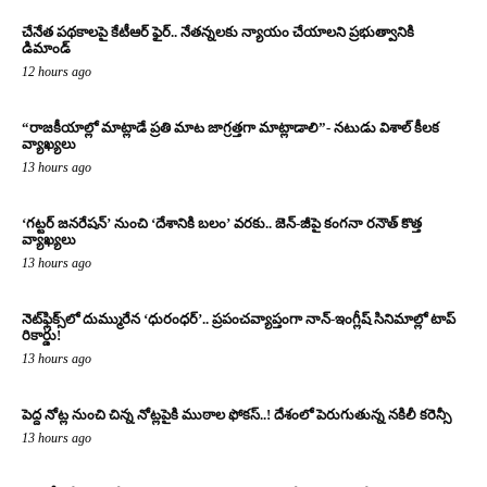
చేనేత పథకాలపై కేటీఆర్ ఫైర్.. నేతన్నలకు న్యాయం చేయాలని ప్రభుత్వానికి
డిమాండ్
12 hours ago
“రాజకీయాల్లో మాట్లాడే ప్రతి మాట జాగ్రత్తగా మాట్లాడాలి”- నటుడు విశాల్ కీలక
వ్యాఖ్యలు
13 hours ago
‘గట్టర్ జనరేషన్’ నుంచి ‘దేశానికి బలం’ వరకు.. జెన్-జీపై కంగనా రనౌత్ కొత్త
వ్యాఖ్యలు
13 hours ago
నెట్‌ఫ్లిక్స్‌లో దుమ్మురేన ‘ధురంధర్’.. ప్రపంచవ్యాప్తంగా నాన్-ఇంగ్లీష్ సినిమాల్లో టాప్
రికార్డు!
13 hours ago
పెద్ద నోట్ల నుంచి చిన్న నోట్లపైకి ముఠాల ఫోకస్..! దేశంలో పెరుగుతున్న నకిలీ కరెన్సీ
13 hours ago