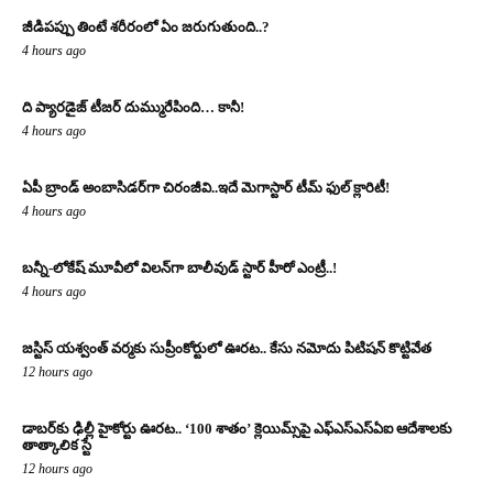
జీడిపప్పు తింటే శరీరంలో ఏం జరుగుతుంది..?
4 hours ago
ది ప్యారడైజ్ టీజర్ దుమ్మురేపింది… కానీ!
4 hours ago
ఏపీ బ్రాండ్ అంబాసిడర్‌గా చిరంజీవి..ఇదే మెగాస్టార్ టీమ్ ఫుల్ క్లారిటీ!
4 hours ago
బన్నీ-లోకేష్ మూవీలో విలన్‌గా బాలీవుడ్ స్టార్ హీరో ఎంట్రీ..!
4 hours ago
జస్టిస్ యశ్వంత్ వర్మకు సుప్రీంకోర్టులో ఊరట.. కేసు నమోదు పిటిషన్ కొట్టివేత
12 hours ago
డాబర్‌కు ఢిల్లీ హైకోర్టు ఊరట.. ‘100 శాతం’ క్లెయిమ్స్‌పై ఎఫ్‌ఎస్‌ఎస్‌ఏఐ ఆదేశాలకు
తాత్కాలిక స్టే
12 hours ago