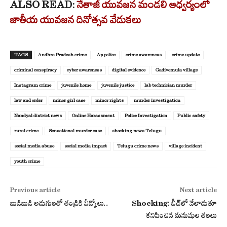
ALSO READ:
నేతాజీ యువజన మండలి ఆధ్వర్యంలో
జాతీయ యువజన దినోత్సవ వేడుకలు
TAGS
Andhra Pradesh crime
Ap police
crime awareness
crime update
criminal conspiracy
cyber awareness
digital evidence
Gadivemula village
Instagram crime
juvenile home
juvenile justice
lab technician murder
law and order
minor girl case
minor rights
murder investigation
Nandyal district news
Online Harassment
Police Investigation
Public safety
rural crime
Sensational murder case
shocking news Telugu
social media abuse
social media impact
Telugu crime news
village incident
youth crime
Previous article
Next article
బుడిబుడి అడుగులతో తండ్రికి వీడ్కోలు..
Shocking: బీచ్‌లో వేలాడుతూ
కనిపించిన మనుషుల తలలు