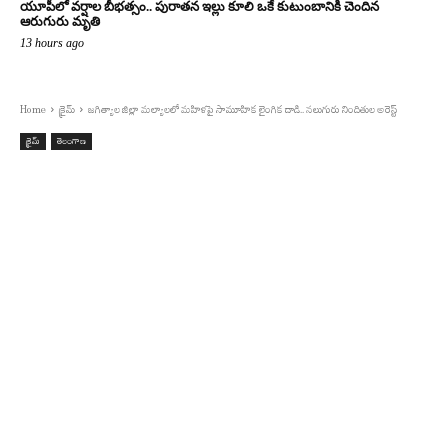
యూపీలో వర్షాల బీభత్సం.. పురాతన ఇల్లు కూలి ఒకే కుటుంబానికి చెందిన
ఆరుగురు మృతి
13 hours ago