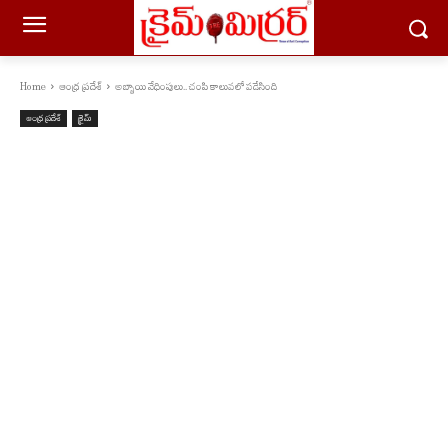
Home
ఆంధ్ర ప్రదేశ్
అబ్బాయి వేధింపులు.. చంపి కాలువలో పడేసింది
ఆంధ్ర ప్రదేశ్
క్రైమ్