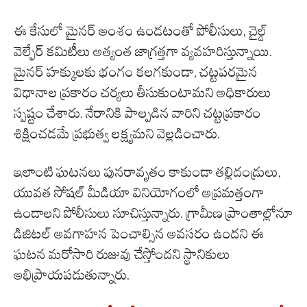
ఈ కేసులో మైనర్ అంశం ఉండటంతో పోలీసులు, చైల్డ్
వెల్ఫేర్ కమిటీలు అత్యంత జాగ్రత్తగా వ్యవహరిస్తున్నాయి.
మైనర్ హక్కులకు భంగం కలగకుండా, చట్టపరమైన
విధానాల ప్రకారం చర్యలు తీసుకుంటామని అధికారులు
స్పష్టం చేశారు. నేరానికి పాల్పడిన వారిని చట్టప్రకారం
శిక్షించడమే ప్రభుత్వ లక్ష్యమని వెల్లడించారు.
ఇలాంటి ఘటనలు పునరావృతం కాకుండా తల్లిదండ్రులు,
యువత సోషల్ మీడియా వినియోగంలో అప్రమత్తంగా
ఉండాలని పోలీసులు సూచిస్తున్నారు. గ్రామీణ ప్రాంతాల్లోనూ
డిజిటల్ అవగాహన పెంచాల్సిన అవసరం ఉందని ఈ
ఘటన మరోసారి రుజువు చేస్తోందని స్థానికులు
అభిప్రాయపడుతున్నారు.