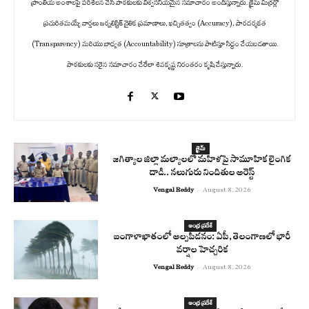
ప్రాంతీయ అంశాలపై పరిశీలన చేసి పాఠకులకు విశ్వసనీయమైన సమాచారం అందిస్తున్నారు. క్రైమ్ మిర్రర్లో
ప్రచురితమయ్యే వార్తలు జర్నలిస్టిక్ నైతిక ప్రమాణాలు, ఖచ్చితత్వం (Accuracy), పారదర్శకత
(Transparency) మరియు బాధ్యత (Accountability) సూత్రాలను పాటిస్తూ సిద్ధం చేయబడతాయి.
పాఠకులకు సరైన సమాచారం చేరేలా శివకృష్ణ నిరంతరం కృషి చేస్తున్నారు.
క్రైమ్
జగిత్యాల జిల్లా మల్యాలలో మహిళపై సామూహిక లైంగిక
దాడి.. నలుగురు నిందితుల అరెస్ట్
Vengal Reddy
-
August 8, 2026
ఆంధ్ర ప్రదేశ్
బంగాళాఖాతంలో అల్పపీడనం: ఏపీ, తెలంగాణలో భారీ
వర్షాల హెచ్చరిక
Vengal Reddy
-
August 8, 2026
ఆంధ్ర ప్రదేశ్