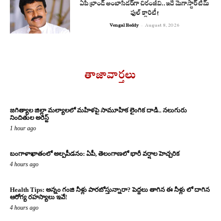
ఏపీ బ్రాండ్ అంబాసిడర్‌గా చిరంజీవి..ఇదే మెగాస్టార్ టీమ్
ఫుల్ క్లారిటీ!
Vengal Reddy
-
August 8, 2026
తాజావార్తలు
జగిత్యాల జిల్లా మల్యాలలో మహిళపై సామూహిక లైంగిక దాడి.. నలుగురు
నిందితుల అరెస్ట్
1 hour ago
బంగాళాఖాతంలో అల్పపీడనం: ఏపీ, తెలంగాణలో భారీ వర్షాల హెచ్చరిక
4 hours ago
Health Tips: అన్నం గంజి నీళ్లు పారబోస్తున్నారా? పెద్దలు తాగిన ఈ నీళ్లు లో దాగిన
ఆరోగ్య రహస్యాలు ఇవే!
4 hours ago