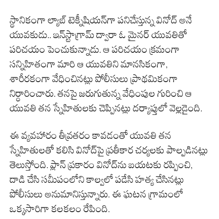
స్థానికంగా ల్యాబ్ టెక్నీషియన్‌గా పనిచేస్తున్న వినోద్ అనే
యువకుడు.. ఇన్‌స్టాగ్రామ్ ద్వారా ఓ మైనర్ యువతితో
పరిచయం పెంచుకున్నాడు. ఆ పరిచయం క్రమంగా
సన్నిహితంగా మారి ఆ యువతిని మానసికంగా,
శారీరకంగా వేధించినట్లు పోలీసులు ప్రాథమికంగా
నిర్ధారించారు. తనపై జరుగుతున్న వేధింపుల గురించి ఆ
యువతి తన స్నేహితులకు చెప్పినట్లు దర్యాప్తులో వెల్లడైంది.
ఈ వ్యవహారం తీవ్రతరం కావడంతో యువతి తన
స్నేహితులతో కలిసి వినోద్‌పై ప్రతీకార చర్యలకు పాల్పడినట్లు
తెలుస్తోంది. ప్లాన్ ప్రకారం వినోద్‌ను బయటకు రప్పించి,
దాడి చేసి సమీపంలోని కాల్వలో పడేసి హత్య చేసినట్లు
పోలీసులు అనుమానిస్తున్నారు. ఈ ఘటన గ్రామంలో
ఒక్కసారిగా కలకలం రేపింది.