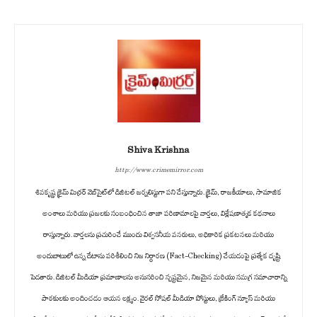
Shiva Krishna
http://www.crimemirror.com
శివకృష్ణ క్రైమ్ మిర్రర్ వెబ్‌సైట్‌లో డిజిటల్ జర్నలిస్టుగా పని చేస్తున్నారు. క్రైమ్, రాజకీయాలు, సామాజిక
అంశాలు మరియు ప్రజలకు సంబంధించిన తాజా పరిణామాలపై వార్తలు, విశ్లేషణాత్మక కథనాలు
రాస్తున్నారు. వార్తలను ప్రచురించే ముందు విశ్వసనీయ వనరులు, అధికారిక ప్రకటనలు మరియు
అందుబాటులో ఉన్న డేటాను పరిశీలించి నిజ నిర్ధారణ (Fact-Checking) చేయడంపై ప్రత్యేక దృష్టి
పెడతారు. డిజిటల్ మీడియా ప్రమాణాలను అనుసరించి స్పష్టమైన, నిజమైన మరియు సమగ్ర సమాచారాన్ని
పాఠకులకు అందించడం ఆయన లక్ష్యం. వైరల్ సోషల్ మీడియా పోస్టులు, బ్రేకింగ్ న్యూస్ మరియు