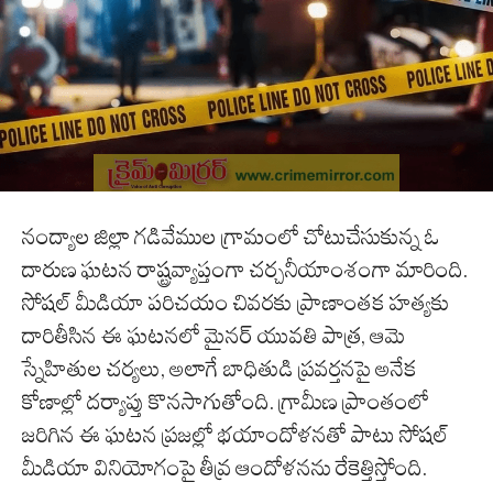
నంద్యాల జిల్లా గడివేముల గ్రామంలో చోటుచేసుకున్న ఓ
దారుణ ఘటన రాష్ట్రవ్యాప్తంగా చర్చనీయాంశంగా మారింది.
సోషల్ మీడియా పరిచయం చివరకు ప్రాణాంతక హత్యకు
దారితీసిన ఈ ఘటనలో మైనర్ యువతి పాత్ర, ఆమె
స్నేహితుల చర్యలు, అలాగే బాధితుడి ప్రవర్తనపై అనేక
కోణాల్లో దర్యాప్తు కొనసాగుతోంది. గ్రామీణ ప్రాంతంలో
జరిగిన ఈ ఘటన ప్రజల్లో భయాందోళనతో పాటు సోషల్
మీడియా వినియోగంపై తీవ్ర ఆందోళనను రేకెత్తిస్తోంది.