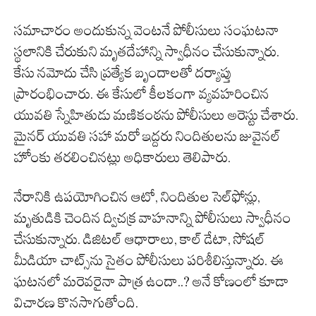
సమాచారం అందుకున్న వెంటనే పోలీసులు సంఘటనా
స్థలానికి చేరుకుని మృతదేహాన్ని స్వాధీనం చేసుకున్నారు.
కేసు నమోదు చేసి ప్రత్యేక బృందాలతో దర్యాప్తు
ప్రారంభించారు. ఈ కేసులో కీలకంగా వ్యవహరించిన
యువతి స్నేహితుడు మణికంఠను పోలీసులు అరెస్టు చేశారు.
మైనర్ యువతి సహా మరో ఇద్దరు నిందితులను జువైనల్
హోంకు తరలించినట్లు అధికారులు తెలిపారు.
నేరానికి ఉపయోగించిన ఆటో, నిందితుల సెల్‌ఫోన్లు,
మృతుడికి చెందిన ద్విచక్ర వాహనాన్ని పోలీసులు స్వాధీనం
చేసుకున్నారు. డిజిటల్ ఆధారాలు, కాల్ డేటా, సోషల్
మీడియా చాట్స్‌ను సైతం పోలీసులు పరిశీలిస్తున్నారు. ఈ
ఘటనలో మరెవరైనా పాత్ర ఉందా..? అనే కోణంలో కూడా
విచారణ కొనసాగుతోంది.