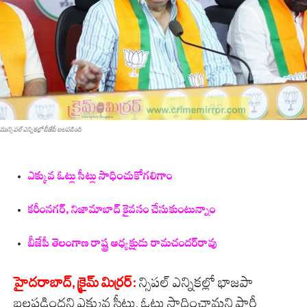
మున్సిపల్ ఎన్నికల్లో బీజేపీ బలపడింది
ఎక్కువ ఓట్లు సీట్లు సాధించుకోగలిగాం
కరీంనగర్, నిజామాబాద్ కైవసం చేసుకుంటున్నాం
బీజేపీ తెలంగాణ రాష్ట్ర అధ్యక్షుడు రామచందర్‌రావు
హైదరాబాద్, క్రైమ్ మిర్రర్:
న్సిపల్ ఎన్నికల్లో భాజపా
బలపడిందని ఎక్కువ సీట్లు, ఓట్లు సాధించామని పార్టీ