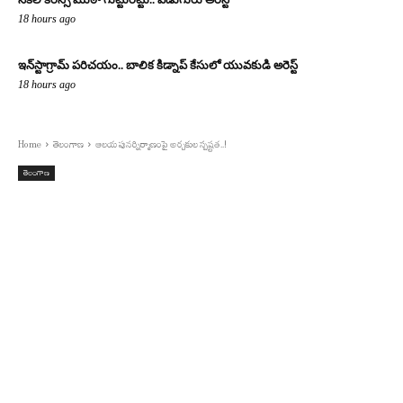
18 hours ago
ఇన్‌స్టాగ్రామ్ పరిచయం.. బాలిక కిడ్నాప్ కేసులో యువకుడి అరెస్ట్
18 hours ago