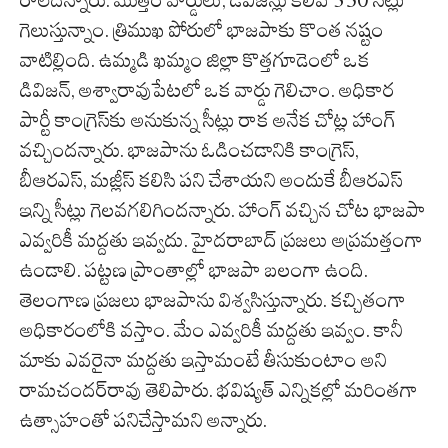
గెలుస్తున్నాం. త్రిముఖ పోరులో భాజపాకు కొంత నష్టం
వాటిల్లింది. ఉమ్మడి ఖమ్మం జిల్లా కొత్తగూడెంలో ఒక
డివిజన్, అశ్వారావుపేటలో ఒక వార్డు గెలిచాం. అధికార
పార్టీ కాంగ్రెస్‌కు అనుకున్న సీట్లు రాక అనేక చోట్ల హాంగ్
వచ్చిందన్నారు. భాజపాను ఓడించడానికి కాంగ్రెస్,
బీఆరఎస్, మజ్లీస్ కలిసి పని చేశాయని అందుకే బీఆరఎస్
ఇన్ని సీట్లు గెలవగలిగిందన్నారు. హాంగ్ వచ్చిన చోట భాజపా
ఎవ్వరికీ మద్దతు ఇవ్వదు. హైదరాబాద్ ప్రజలు అప్రమత్తంగా
ఉండాలి. పట్టణ ప్రాంతాల్లో భాజపా బలంగా ఉంది.
తెలంగాణ ప్రజలు భాజపాను విశ్వసిస్తున్నారు. కచ్చితంగా
అధికారంలోకి వస్తాం. మేం ఎవ్వరికీ మద్దతు ఇవ్వం. కానీ
మాకు ఎవరైనా మద్దతు ఇస్తామంటే తీసుకుంటాం అని
రామచందర్‌రావు తెలిపారు. భవిష్యత్ ఎన్నికల్లో మరింతగా
ఉత్సాహంతో పనిచేస్తామని అన్నారు.