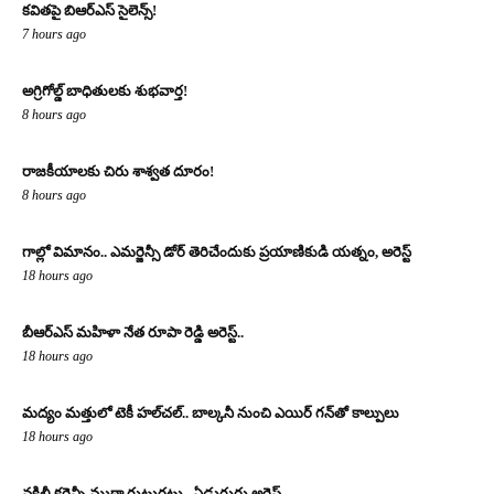
కవితపై బిఆర్ఎస్ సైలెన్స్!
7 hours ago
అగ్రిగోల్డ్ బాధితులకు శుభవార్త!
8 hours ago
రాజకీయాలకు చిరు శాశ్వత దూరం!
8 hours ago
గాల్లో విమానం.. ఎమర్జెన్సీ డోర్ తెరిచేందుకు ప్రయాణికుడి యత్నం, అరెస్ట్
18 hours ago
బీఆర్ఎస్ మహిళా నేత రూపా రెడ్డి అరెస్ట్..
18 hours ago
మద్యం మత్తులో టెకీ హల్‌చల్.. బాల్కనీ నుంచి ఎయిర్ గన్‌తో కాల్పులు
18 hours ago
నకిలీ కరెన్సీ ముఠా గుట్టురట్టు.. ఏడుగురు అరెస్ట్