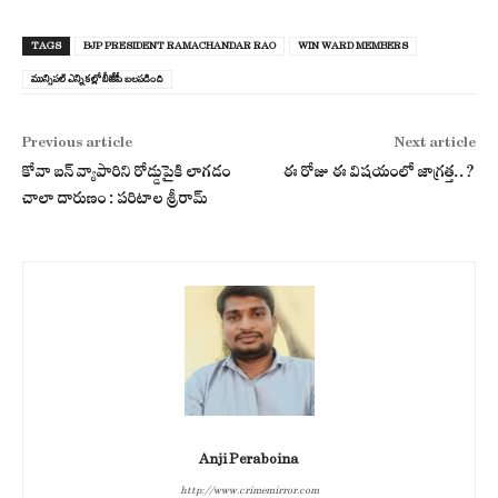
TAGS
BJP PRESIDENT RAMACHANDAR RAO
WIN WARD MEMBERS
మున్సిపల్ ఎన్నికల్లో బీజేపీ బలపడింది
Previous article
Next article
కోవా బన్ వ్యాపారిని రోడ్డుపైకి లాగడం
ఈ రోజు ఈ విషయంలో జాగ్రత్త..?
చాలా దారుణం : పరిటాల శ్రీరామ్
Anji Peraboina
http://www.crimemirror.com