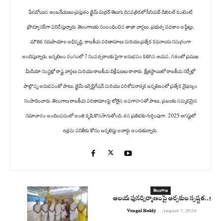
పేరబోయిన ఆంజనేయులు ప్రస్తుతం క్రైమ్ మిర్రర్ తెలుగు దినపత్రికలో సీనియర్ డిజిటల్ కంటెంట్
ప్రొడ్యూసర్‌గా పనిచేస్తున్నారు. తెలంగాణకు సంబంధించిన తాజా వార్తలు, ప్రభుత్వ పథకాల అప్డేట్లు,
మౌలిక సదుపాయాల అభివృద్ధి, రాజకీయ పరిణామాలు మరియు ప్రత్యేక కథనాలను సమగ్రంగా
అందిస్తున్నారు. జర్నలిజం రంగంలో 7 సంవత్సరాలకు పైగా అనుభవం కలిగిన ఆయన, గతంలో ప్రముఖ
మీడియా సంస్థల్లో రాష్ట్ర వార్తలు మరియు రాజకీయ విశ్లేషణలు రాశారు. క్షేత్రస్థాయిలో రాజకీయ సర్వేల్లో
పాల్గొన్న అనుభవంతో పాటు, క్రైమ్ ఇన్వెస్టిగేషన్ మరియు పరిశోధనాత్మక జర్నలిజంలో ప్రత్యేక నైపుణ్యం
సంపాదించారు. తెలంగాణ రాజకీయ పరిణామాలపై లోతైన అవగాహనతో పాటు, ప్రజలకు నమ్మకమైన
సమాచారం అందించడంలో అంజి కృషి కొనసాగుతోంది. తన ప్రతిభకు గుర్తింపుగా, 2025 ఆగస్టులో
ఉత్తమ పనితీరు కోసం జర్నలిస్టు అవార్డు అందుకున్నారు.
తెలంగాణ
ఆలయ పునర్నిర్మాణంపై అర్చకుల స్పష్టత..!
Vengal Reddy
-
August 7, 2026