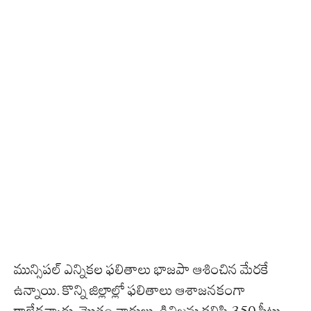
మున్సిపల్ ఎన్నికల ఫలితాలు భాజపా ఆశించిన మేరకే
ఉన్నాయి. కొన్ని జిల్లాల్లో ఫలితాలు ఆశాజనకంగా
రాలేదన్నారు. మొత్తం వార్డులు, డివిజన్లు కలిపి 350 సీట్లు