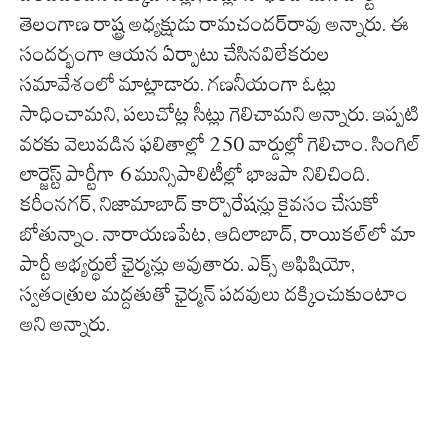
తెలంగాణ రాష్ట్ర అధ్యక్షుడు రామచందర్‌రావు అన్నారు. ఈ
సందర్భంగా ఆయన ఏర్పాటు చేసినవిలేకరుల
సమావేశంలో మాట్లాడారు. గణనీయంగా ఓట్లు
సాధించామని, పలుచోట్ల సీట్లు గెలిచామని అన్నారు. ఇప్పటి
వరకు వెలువడిన ఫలితాల్లో 250 వార్డుల్లో గెలిచాం. సింగిల్
లార్జెస్ట్ పార్టీగా 6 మున్సిపాలిటీల్లో భాజపా నిలిచింది.
కరీంనగర్, నిజామాబాద్ కార్పొరేషన్లు కైవసం చేసుకో
బోతున్నాం. నారాయణపేట, ఆదిలాబాద్, రాయికల్‌లో మా
పార్టీ అభ్యర్థులే ఛైర్మన్లు అవుతారు. ఎక్స్ అఫిషియో,
స్వతంత్రుల మద్దతుతో ఛైర్మన్ పదవులు దక్కించుకుంటాం
అని అన్నారు.