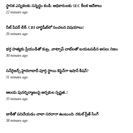
స్థానిక ఎన్నికలకు సన్నద్ధం కండి: అధికారులకు SEC కీలక ఆదేశాలు
22 minutes ago
నీట్ పేపర్ లీక్: CBI చార్జిషీట్‌లో సంచలన విషయాలు!
26 minutes ago
భర్త హత్యకు ప్రియుడితో కుట్ర.. వాట్సాప్ చాట్‌లతో బయటపడిన అసలు నిజం
30 minutes ago
సన్‌రైజర్స్ హైదరాబాద్ పూర్తి స్థాయి కెప్టెన్‌గా ఇషాన్ కిషన్?
31 minutes ago
ఆలయ పునర్నిర్మాణంపై అర్చకుల స్పష్టత..!
33 minutes ago
జాకీతో పనిచేయడం చాలా సరదాగా ఉంటుంది: రకుల్ ప్రీత్ సింగ్
38 minutes ago