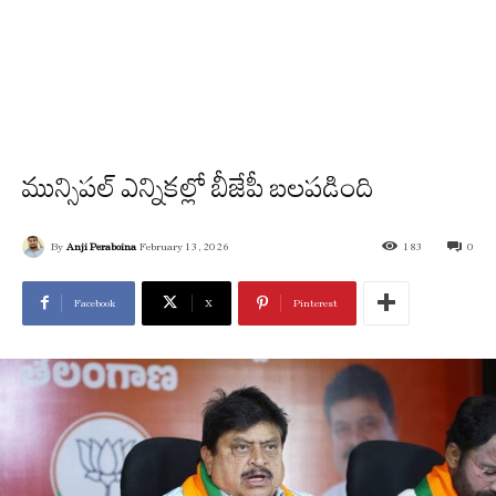
మున్సిపల్ ఎన్నికల్లో బీజేపీ బలపడింది
By
Anji Peraboina
February 13, 2026
183
0
Facebook
X
Pinterest