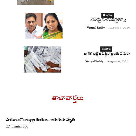
తెలంగాణ
కవితపై బిఆర్ఎస్ సైలెన్స్!
Vengal Reddy
-
August 7, 2026
తెలంగాణ
ఆ 60 లక్షల ఓట్ల గల్లంతు వెనుక!
Vengal Reddy
-
August 6, 2026
తాజావార్తలు
పాఠశాలలో కాల్పుల కలకలం.. ఆరుగురు మృతి
22 minutes ago