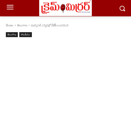
Home
తెలంగాణ
మున్సిపల్ ఎన్నికల్లో బీజేపీ బలపడింది
తెలంగాణ
రాజకీయం