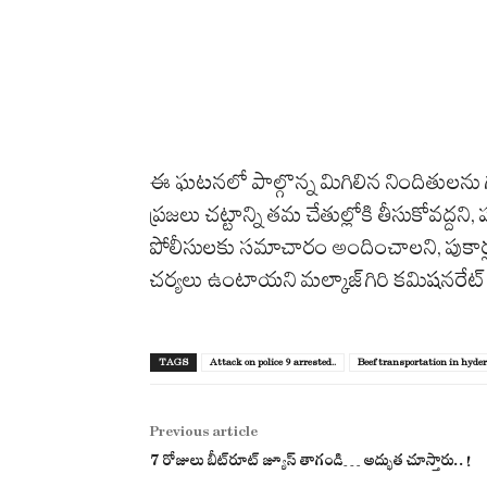
ఈ ఘటనలో పాల్గొన్న మిగిలిన నిందితులను గు
ప్రజలు చట్టాన్ని తమ చేతుల్లోకి తీసుకోవద్
పోలీసులకు సమాచారం అందించాలని, పుకార్లన
చర్యలు ఉంటాయని మల్కాజ్‌గిరి కమిషనరేట్ 
TAGS
Attack on police 9 arrested..
Beef transportation in hyde
Previous article
7 రోజులు బీట్‌రూట్ జ్యూస్ తాగండి… అద్భుత చూస్తారు..!