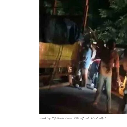
Breaking: గొడ్డు మాంసం రవాణా.. పోలీసుల పై దాడి..9 మంది అరెస్ట్..!