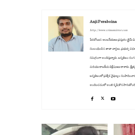
Anji Peraboina
http://www.crimemirror.com
పేరబోయిన ఆంజనేయులు ప్రస్తుతం క్రైమ్ మిర్
సంబంధించిన తాజా వార్తలు, ప్రభుత్వ పథ
సమగ్రంగా అందిస్తున్నారు. జర్నలిజం రం
మరియు రాజకీయ విశ్లేషణలు రాశారు. క్షేత్ర
జర్నలిజంలో ప్రత్యేక నైపుణ్యం సంపాద
అందించడంలో అంజి కృషి కొనసాగుతోంది. తన