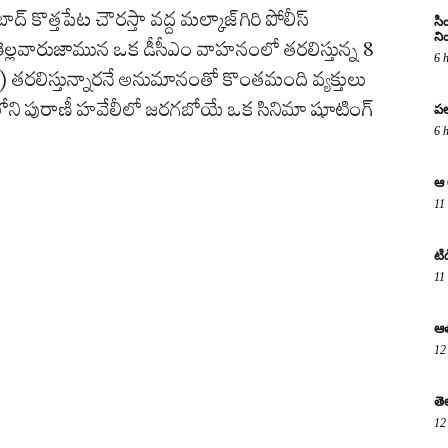
్ కొత్తపేట చౌరస్తా వద్ద మల్కాజ్‌గిరి పోలీస్
సి
ని
్లవారుజామున ఒక డీసీఎం వాహనంలో తరలిస్తున్న 8
6 
తరలిస్తున్నారనే అనుమానంతో కొంతమంది వ్యక్తులు
్తీలోని పురాణీ హవేలీలో జరగబోయే ఒక సినిమా షూటింగ్
పల
6 
ఆ 
11
టి
11
ఆత
12
తె
12