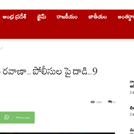
ఆంధ్ర ప్రదేశ్
క్రైమ్
రాజకీయం
జాతీయం
అంతర్జ
..!
రవాణా.. పోలీసుల పై దాడి..9
గా
అరె
5 
385
0
బీ
5 
WhatsApp
మద