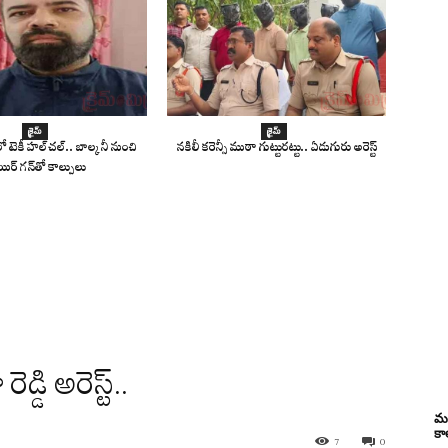
క్రైమ్
క్రైమ్
 టెకీ హల్‌చల్.. బాల్కనీ నుంచి
నకిలీ కరెన్సీ ముఠా గుట్టురట్టు.. ఏడుగురు అరెస్ట్
ిర్ గన్‌తో కాల్పులు