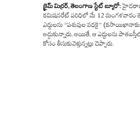
క్రైమ్ మిర్రర్, తెలంగాణ స్టేట్ బ్యూరో:
హైదరాబాద
కమిషనరేట్ పరిధిలో
మే
12 మంగళవారం తెల
ఎద్దులను “పశువుల వధకై” (కసాయిఖానాకు) 
అడ్డుకున్నారు. అయితే, ఆ ఎద్దులను పాతబస
కోసం తీసుకువెళ్తున్నట్లు
చెప్పారు
.