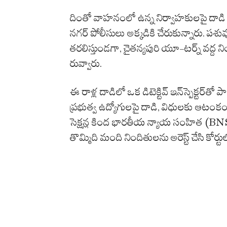
దింతో
వాహనంలో ఉన్న నిర్వాహకులపై దా
నగర్ పోలీసులు అక్కడికి చేరుకున్నారు. పశ
తరలిస్తుండగా, చైతన్యపురి యూ-టర్న్ వద్ద ని
రువ్వారు.
ఈ రాళ్ల దాడిలో ఒక డిటెక్టివ్ ఇన్‌స్పెక్టర్‌
ప్రభుత్వ ఉద్యోగులపై దాడి, విధులకు ఆటంకం
సెక్షన్ల కింద భారతీయ న్యాయ సంహిత (BNS
తొమ్మిది మంది నిందితులను అరెస్ట్ చేసి కోర