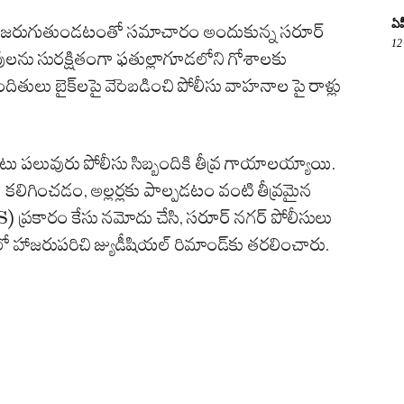
ఏప
డి జరుగుతుండటంతో సమాచారం అందుకున్న సరూర్
12
ువులను సురక్షితంగా ఫతుల్లాగూడలోని గోశాలకు
ందితులు బైక్‌లపై వెెంబడించి పోలీసు వాహనాల పై రాళ్లు
తో పాటు పలువురు పోలీసు సిబ్బందికి తీవ్ర గాయాలయ్యాయి.
 కలిగించడం, అల్లర్లకు పాల్పడటం వంటి తీవ్రమైన
) ప్రకారం కేసు నమోదు చేసి, సరూర్ నగర్ పోలీసులు
్టులో హాజరుపరిచి జ్యుడీషియల్ రిమాండ్‌కు తరలించారు.