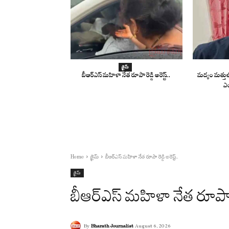
క్రైమ్
బీఆర్ఎస్ మహిళా నేత రూపా రెడ్డి అరెస్ట్..
మద్యం మత్తులో
ఎయ