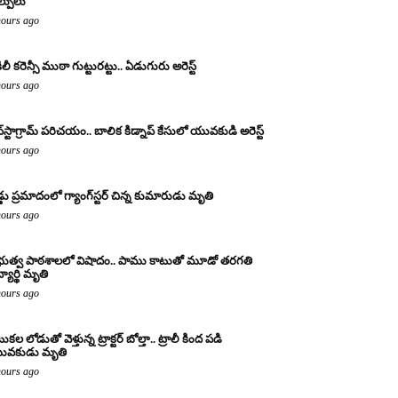
ల్పులు
hours ago
ిలీ కరెన్సీ ముఠా గుట్టురట్టు.. ఏడుగురు అరెస్ట్
hours ago
్‌స్టాగ్రామ్ పరిచయం.. బాలిక కిడ్నాప్ కేసులో యువకుడి అరెస్ట్
hours ago
డ్డు ప్రమాదంలో గ్యాంగ్‌స్టర్ చిన్న కుమారుడు మృతి
hours ago
రభుత్వ పాఠశాలలో విషాదం.. పాము కాటుతో మూడో తరగతి
్యార్థి మృతి
hours ago
కల లోడుతో వెళ్తున్న ట్రాక్టర్ బోల్తా.. ట్రాలీ కింద పడి
ువకుడు మృతి
hours ago