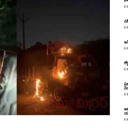
కా
6 
నక
6 
ఇన
6 
రో
6 
ప్
విద
6 
ఇటు
య
6 