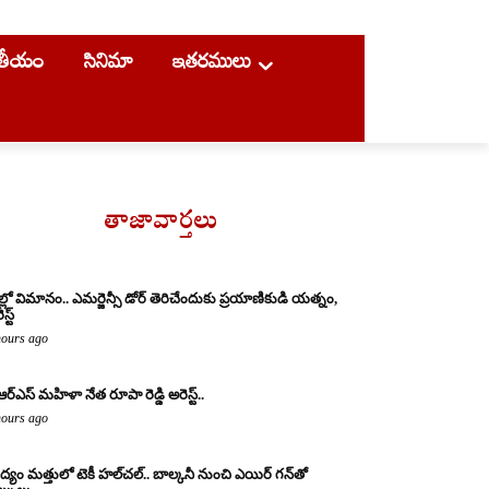
ాతీయం
సినిమా
ఇతరములు
తాజావార్తలు
ల్లో విమానం.. ఎమర్జెన్సీ డోర్ తెరిచేందుకు ప్రయాణికుడి యత్నం,
స్ట్
hours ago
ఆర్ఎస్ మహిళా నేత రూపా రెడ్డి అరెస్ట్..
hours ago
్యం మత్తులో టెకీ హల్‌చల్.. బాల్కనీ నుంచి ఎయిర్ గన్‌తో