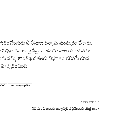
ర్తించేందుకు పోలీసులు దర్యాప్తు ముమ్మరం చేశారు.
దని, పశువుల రవాణాపై ఏవైనా అనుమానాలు ఉంటే నేరుగా
ు నమ్మి శాంతిభద్రతలకు విఘాతం కలిగిస్తే కఠిన
హెచ్చరించింది.
rabad
saroornagar police
Next article
నేటి నుంచి ఇంటర్ అడ్వాన్స్‌డ్ సప్లిమెంటరీ పరీక్షలు..!