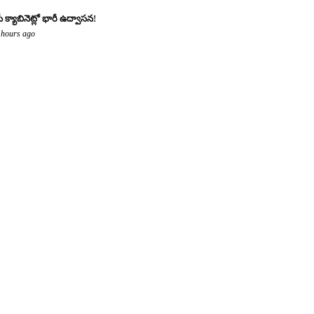
ీ క్యాబినెట్లో భారీ ఉద్వాసన!
 hours ago