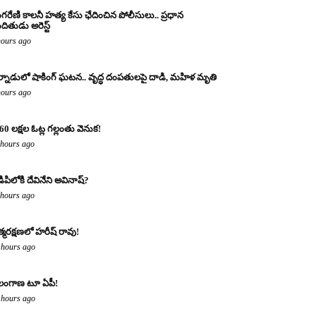
ంగరేణి కాలనీ హత్య కేసు ఛేదించిన పోలీసులు.. ప్రధాన
ందితుడు అరెస్ట్
hours ago
్నాడులో షాకింగ్ ఘటన.. వృద్ధ దంపతులపై దాడి, మహిళ మృతి
hours ago
60 లక్షల ఓట్ల గల్లంతు వెనుక!
 hours ago
డిపిలోకి దేవినేని అవినాష్?
 hours ago
్మరక్షణలో హరీష్ రావు!
 hours ago
లంగాణ టూ ఏపీ!
 hours ago