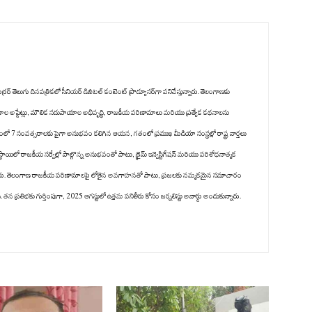
రర్ తెలుగు దినపత్రికలో సీనియర్ డిజిటల్ కంటెంట్ ప్రొడ్యూసర్‌గా పనిచేస్తున్నారు. తెలంగాణకు
కాల అప్డేట్లు, మౌలిక సదుపాయాల అభివృద్ధి, రాజకీయ పరిణామాలు మరియు ప్రత్యేక కథనాలను
గంలో 7 సంవత్సరాలకు పైగా అనుభవం కలిగిన ఆయన, గతంలో ప్రముఖ మీడియా సంస్థల్లో రాష్ట్ర వార్తలు
స్థాయిలో రాజకీయ సర్వేల్లో పాల్గొన్న అనుభవంతో పాటు, క్రైమ్ ఇన్వెస్టిగేషన్ మరియు పరిశోధనాత్మక
ించారు. తెలంగాణ రాజకీయ పరిణామాలపై లోతైన అవగాహనతో పాటు, ప్రజలకు నమ్మకమైన సమాచారం
 ప్రతిభకు గుర్తింపుగా, 2025 ఆగస్టులో ఉత్తమ పనితీరు కోసం జర్నలిస్టు అవార్డు అందుకున్నారు.