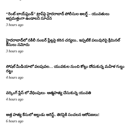
“రెంట్ బాయ్‌ఫ్రెండ్” ట్రాప్‌పై హైదరాబాద్ పోలీసుల అలర్ట్ – యువతులు
అప్రమత్తంగా ఉండాలని సూచన
3 hours ago
హైదరాబాద్‌లో నకిలీ నంబర్ ప్లేట్లపై కఠిన చర్యలు.. ఇప్పటికే పలువురిపై క్రిమినల్
కేసులు నమోదు
3 hours ago
సోషల్ మీడియాలో వలపువల… యువకుల నుంచి కోట్లు దోచుకున్న మహిళ గుట్టు
రట్టు
4 hours ago
వర్కింగ్ ప్లేస్ లో వేధింపులు- ఆత్మహత్య చేసుకున్న యువతి
4 hours ago
అత్త హత్య కేసులో అల్లుడు అరెస్ట్.. తెరపైకి సంచలన ఆరోపణలు!
6 hours ago