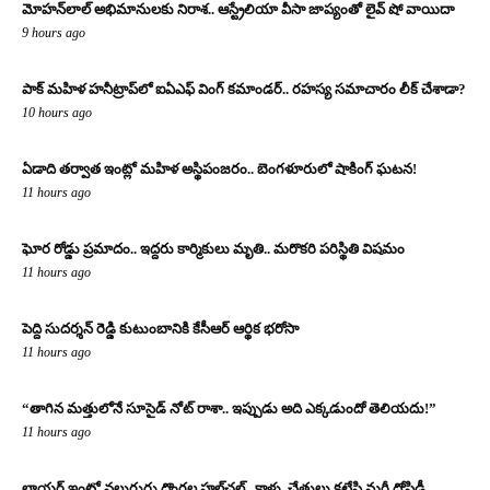
మోహన్‌లాల్ అభిమానులకు నిరాశ.. ఆస్ట్రేలియా వీసా జాప్యంతో లైవ్ షో వాయిదా
9 hours ago
పాక్ మహిళ హనీట్రాప్‌లో ఐఏఎఫ్ వింగ్ కమాండర్.. రహస్య సమాచారం లీక్ చేశాడా?
10 hours ago
ఏడాది తర్వాత ఇంట్లో మహిళ అస్థిపంజరం.. బెంగళూరులో షాకింగ్ ఘటన!
11 hours ago
ఘోర రోడ్డు ప్రమాదం.. ఇద్దరు కార్మికులు మృతి.. మరొకరి పరిస్థితి విషమం
11 hours ago
పెద్ది సుదర్శన్ రెడ్డి కుటుంబానికి కేసీఆర్ ఆర్థిక భరోసా
11 hours ago
“తాగిన మత్తులోనే సూసైడ్ నోట్ రాశా.. ఇప్పుడు అది ఎక్కడుందో తెలియదు!”
11 hours ago
లాయర్ ఇంట్లో నలుగురు దొంగల హల్‌చల్.. కాళ్లు, చేతులు కట్టేసి మరీ దోపిడీ