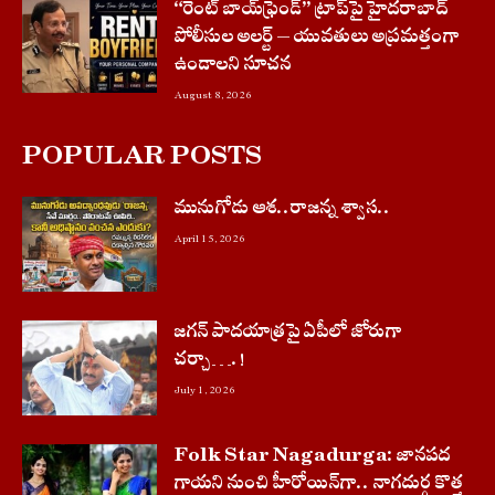
“రెంట్ బాయ్‌ఫ్రెండ్” ట్రాప్‌పై హైదరాబాద్
పోలీసుల అలర్ట్ – యువతులు అప్రమత్తంగా
ఉండాలని సూచన
August 8, 2026
POPULAR POSTS
మునుగోడు ఆశ..రాజన్న శ్వాస..
April 15, 2026
జగన్ పాదయాత్రపై ఏపీలో జోరుగా
చ‌ర్చా….!
July 1, 2026
Folk Star Nagadurga: జానపద
గాయని నుంచి హీరోయిన్‌గా.. నాగదుర్గ కొత్త