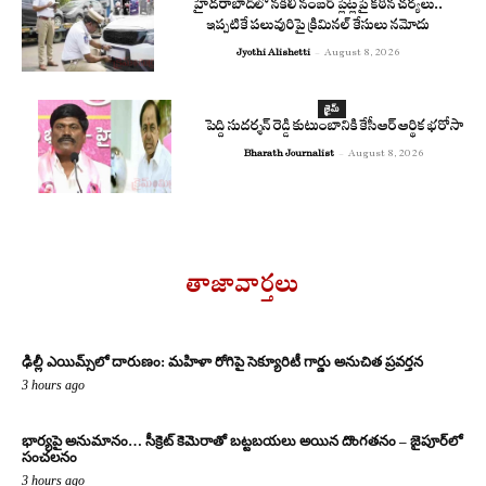
హైదరాబాద్‌లో నకిలీ నంబర్ ప్లేట్లపై కఠిన చర్యలు..
ఇప్పటికే పలువురిపై క్రిమినల్ కేసులు నమోదు
Jyothi Alishetti
-
August 8, 2026
క్రైమ్
పెద్ది సుదర్శన్ రెడ్డి కుటుంబానికి కేసీఆర్ ఆర్థిక భరోసా
Bharath Journalist
-
August 8, 2026
తాజావార్తలు
ఢిల్లీ ఎయిమ్స్‌లో దారుణం: మహిళా రోగిపై సెక్యూరిటీ గార్డు అనుచిత ప్రవర్తన
3 hours ago
భార్యపై అనుమానం… సీక్రెట్ కెమెరాతో బట్టబయలు అయిన దొంగతనం – జైపూర్‌లో
సంచలనం
3 hours ago