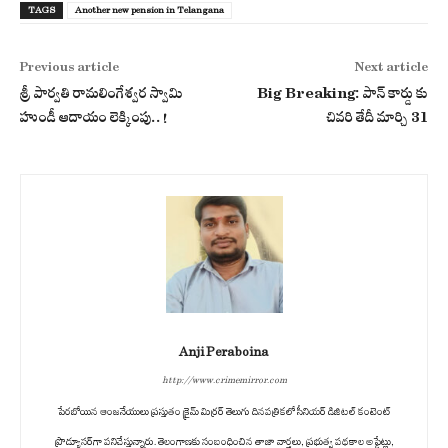
TAGS
Another new pension in Telangana
Previous article
Next article
శ్రీ పార్వతి రామలింగేశ్వర స్వామి
Big Breaking: పాన్ కార్డు కు
హుండీ ఆదాయం లెక్కింపు..!
చివరి తేదీ మార్చి 31
Anji Peraboina
http://www.crimemirror.com
పేరబోయిన ఆంజనేయులు ప్రస్తుతం క్రైమ్ మిర్రర్ తెలుగు దినపత్రికలో సీనియర్ డిజిటల్ కంటెంట్
ప్రొడ్యూసర్‌గా పనిచేస్తున్నారు. తెలంగాణకు సంబంధించిన తాజా వార్తలు, ప్రభుత్వ పథకాల అప్డేట్లు,