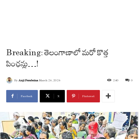
Breaking: తెలంగాణాలో మరో కొత్త
పింఛన్లు…!
By
Anji Peraboina
March 26, 2026
240
0
Facebook
X
Pinterest