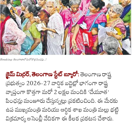
Breaking: తెలంగాణాలో మరో కొత్త పింఛన్లు...!
క్రైమ్
మిర్రర్
,
తెలంగాణ
స్టేట్
బ్యూరో
:
తెలంగాణ రాష్ట్ర
ప్రభుత్వం 2026-27 వార్షిక బడ్జెట్లో భాగంగా రాష్ట్ర
వ్యాప్తంగా కొత్తగా మరో 2 లక్షల మందికి ‘చేయూత’
పింఛన్లు మంజూరు చేస్తున్నట్లు ప్రకటించింది. ఈ మేరకు
ఉప ముఖ్యమంత్రి మరియు ఆర్థిక శాఖ మంత్రి మల్లు భట్టి
విక్రమార్క అసెంబ్లీ వేదికగా ఈ కీలక ప్రకటన చేశారు.