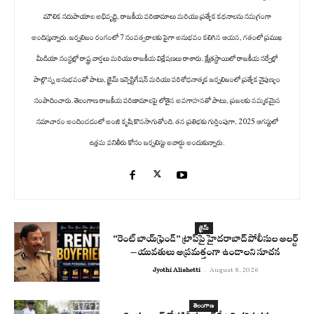
మౌలిక సదుపాయాల అభివృద్ధి, రాజకీయ పరిణామాలు మరియు ప్రత్యేక కథనాలను సమగ్రంగా
అందిస్తున్నారు. జర్నలిజం రంగంలో 7 సంవత్సరాలకు పైగా అనుభవం కలిగిన ఆయన, గతంలో ప్రముఖ
మీడియా సంస్థల్లో రాష్ట్ర వార్తలు మరియు రాజకీయ విశ్లేషణలు రాశారు. క్షేత్రస్థాయిలో రాజకీయ సర్వేల్లో
పాల్గొన్న అనుభవంతో పాటు, క్రైమ్ ఇన్వెస్టిగేషన్ మరియు పరిశోధనాత్మక జర్నలిజంలో ప్రత్యేక నైపుణ్యం
సంపాదించారు. తెలంగాణ రాజకీయ పరిణామాలపై లోతైన అవగాహనతో పాటు, ప్రజలకు నమ్మకమైన
సమాచారం అందించడంలో అంజి కృషి కొనసాగుతోంది. తన ప్రతిభకు గుర్తింపుగా, 2025 ఆగస్టులో
ఉత్తమ పనితీరు కోసం జర్నలిస్టు అవార్డు అందుకున్నారు.
క్రైమ్
“రెంట్ బాయ్‌ఫ్రెండ్” ట్రాప్‌పై హైదరాబాద్ పోలీసుల అలర్ట్
– యువతులు అప్రమత్తంగా ఉండాలని సూచన
Jyothi Alishetti
-
August 8, 2026
తెలంగాణ