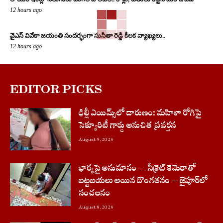
12 hours ago
వైఎస్ వివేకా జయంతి సందర్భంగా సునీతా రెడ్డి కీలక వ్యాఖ్యలు..
12 hours ago
EDITOR PICKS
ఢిల్లీ ఎయిమ్స్‌లో దారుణం: మహిళా రోగిపై
సెక్యూరిటీ గార్డు అనుచిత ప్రవర్తన
August 9, 2026
భార్యపై అనుమానం… సీక్రెట్ కెమెరాతో
బట్టబయలు అయిన దొంగతనం – జైపూర్‌లో
సంచలనం
August 8, 2026