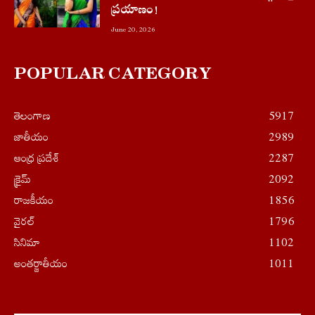
ప్రయాణం!
June 20, 2026
POPULAR CATEGORY
తెలంగాణ
5917
జాతీయం
2989
ఆంధ్ర ప్రదేశ్
2287
క్రైమ్
2092
రాజకీయం
1856
వైరల్
1796
సినిమా
1102
అంతర్జాతీయం
1011