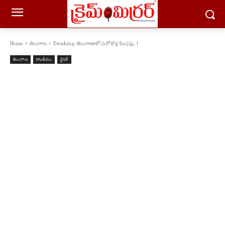
Home
తెలంగాణ
Breaking: తెలంగాణాలో మరో కొత్త పింఛన్లు...!
తెలంగాణ
రాజకీయం
వైరల్