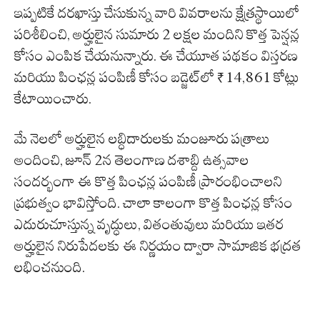
ఇప్పటికే దరఖాస్తు చేసుకున్న వారి వివరాలను క్షేత్రస్థాయిలో
పరిశీలించి, అర్హులైన సుమారు 2 లక్షల మందిని కొత్త పెన్షన్ల
కోసం ఎంపిక చేయనున్నారు. ఈ చేయూత పథకం విస్తరణ
మరియు పింఛన్ల పంపిణీ కోసం బడ్జెట్‌లో ₹14,861 కోట్లు
కేటాయించారు.
మే నెలలో అర్హులైన లబ్ధిదారులకు మంజూరు పత్రాలు
అందించి, జూన్ 2న తెలంగాణ దశాబ్ది ఉత్సవాల
సందర్భంగా ఈ కొత్త పింఛన్ల పంపిణీ ప్రారంభించాలని
ప్రభుత్వం భావిస్తోంది. చాలా కాలంగా కొత్త పింఛన్ల కోసం
ఎదురుచూస్తున్న వృద్ధులు, వితంతువులు మరియు ఇతర
అర్హులైన నిరుపేదలకు ఈ నిర్ణయం ద్వారా సామాజిక భద్రత
లభించనుంది.