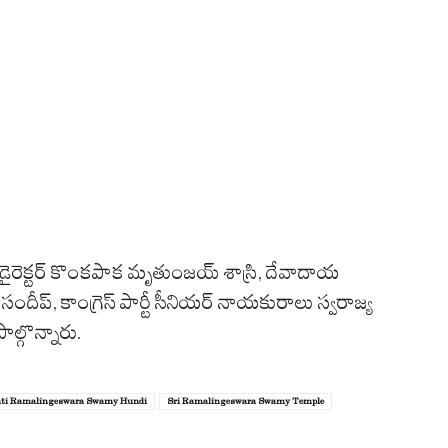
డైరెక్టర్
కొంకపాక
మృతుంజయ్
శాస్రి
,
దేవాదాయ
సందీప్
,
కాంగ్రెస్
పార్టీ
సీనియర్
నాయకురాలు
స్వరాజ్య
పాల్గొన్నారు
.
rvati Ramalingeswara Swamy Hundi
Sri Ramalingeswara Swamy Temple