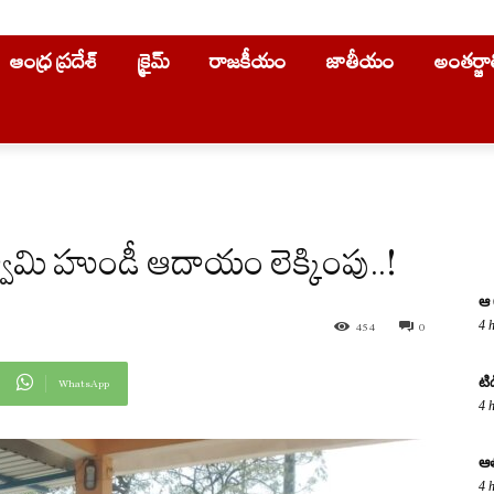
ఆంధ్ర ప్రదేశ్
క్రైమ్
రాజకీయం
జాతీయం
అంతర్జ
స్వామి హుండీ ఆదాయం లెక్కింపు..!
ఆ 
4 
454
0
టి
WhatsApp
4 
ఆత
4 