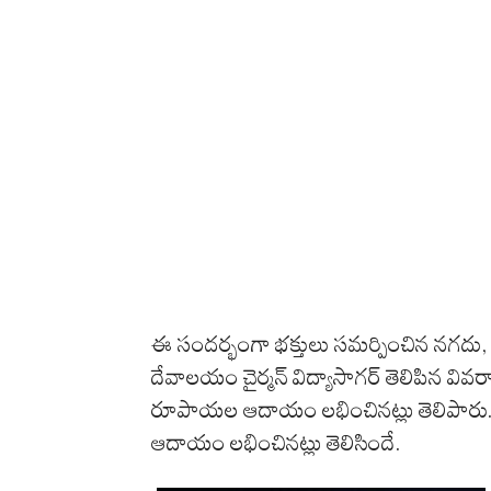
ఈ సందర్భంగా భక్తులు సమర్పించిన నగదు,
దేవాలయం
చైర్మన్
విద్యాసాగర్
తెలిపిన
వివర
రూపాయల ఆదాయం లభించినట్లు
తెలిపారు
ఆదాయం లభించినట్లు
తెలిసిందే
.