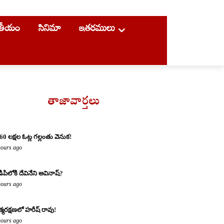
ాతీయం
సినిమా
ఇతరములు
తాజావార్తలు
60 లక్షల ఓట్ల గల్లంతు వెనుక!
hours ago
డిపిలోకి దేవినేని అవినాష్?
hours ago
్మరక్షణలో హరీష్ రావు!
hours ago