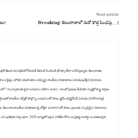
Next article
ాలు!
Breaking: తెలంగాణాలో మరో కొత్త పింఛన్లు…!
రర్ తెలుగు దినపత్రికలో సీనియర్ డిజిటల్ కంటెంట్ ప్రొడ్యూసర్‌గా పనిచేస్తున్నారు. తెలంగాణకు
కాల అప్డేట్లు, మౌలిక సదుపాయాల అభివృద్ధి, రాజకీయ పరిణామాలు మరియు ప్రత్యేక కథనాలను
గంలో 7 సంవత్సరాలకు పైగా అనుభవం కలిగిన ఆయన, గతంలో ప్రముఖ మీడియా సంస్థల్లో రాష్ట్ర వార్తలు
స్థాయిలో రాజకీయ సర్వేల్లో పాల్గొన్న అనుభవంతో పాటు, క్రైమ్ ఇన్వెస్టిగేషన్ మరియు పరిశోధనాత్మక
ించారు. తెలంగాణ రాజకీయ పరిణామాలపై లోతైన అవగాహనతో పాటు, ప్రజలకు నమ్మకమైన సమాచారం
 ప్రతిభకు గుర్తింపుగా, 2025 ఆగస్టులో ఉత్తమ పనితీరు కోసం జర్నలిస్టు అవార్డు అందుకున్నారు.