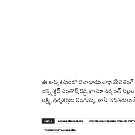
ఈ
కార్యక్రమంలో
దేవాదాయ
శాఖ
మేనేజింగ్
ఇన్స్పెక్టర్
సంతోష్
రెడ్డి
,
గ్రామా
సర్పంచ్
పిల్లల
లక్ష్మి
,
ధర్మకర్తలు
లింగయ్య
,
జానీ
,
తదితరులు
TAGS
amangallu jathara
Calculation of income from Sri Pa
Vemulapally amangallu