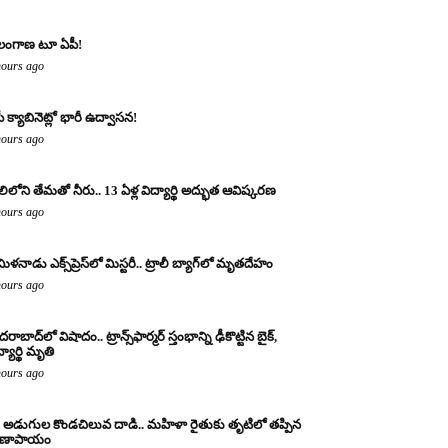
లంగాణ టూ ఏపీ!
hours ago
ీ క్యాబినెట్లో భారీ ఉద్వాసన!
hours ago
లిలోని తేమతో నీరు.. 13 ఏళ్ల విద్యార్థి అద్భుత ఆవిష్కరణ
hours ago
ిళనాడు ఎక్స్‌ప్రెస్‌లో మిస్టరీ.. ట్రాలీ బ్యాగ్‌లో మృతదేహం
hours ago
రాబాద్‌లో విషాదం.. ట్రాన్స్‌ఫార్మర్ స్తంభాన్ని ఢీకొట్టిన బైక్,
్యార్థి మృతి
hours ago
 అడుగుల కొండచిలువ దాడి.. మహిళా రైతుకు తృటిలో తప్పిన
రాణాపాయం