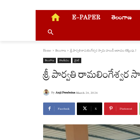
E-PAPER
తెలంగాణ
Home
తెలంగాణ
శ్రీ పార్వతి రామలింగేశ్వర స్వామి హుండీ ఆదాయం లెక్కింపు..!
తెలంగాణ
రాజకీయం
వైరల్
శ్రీ పార్వతి రామలింగేశ్వర 
By
Anji Peraboina
March 26, 2026
Facebook
X
Pinterest