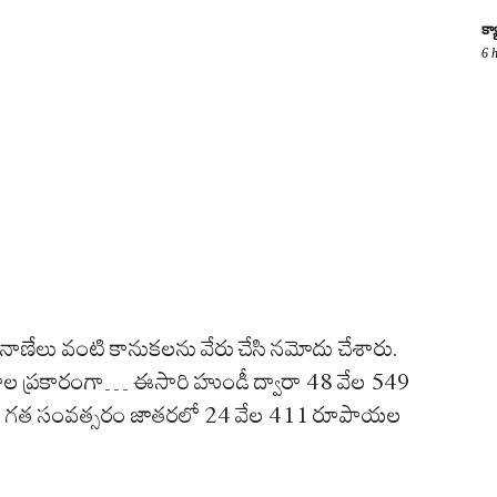
క్
6 
నాణేలు
వంటి కానుకలను వేరు చేసి నమోదు చేశారు.
ాల
ప్రకారంగా
… ఈసారి హుండీ ద్వారా 48 వేల 549
.
గత
సంవత్సరం
జాతరలో
24 వేల 411
రూపాయల