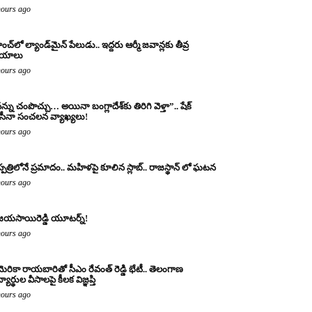
hours ago
ంచ్‌లో ల్యాండ్‌మైన్ పేలుడు.. ఇద్దరు ఆర్మీ జవాన్లకు తీవ్ర
ాయాలు
hours ago
న్ను చంపొచ్చు… అయినా బంగ్లాదేశ్‌కు తిరిగి వెళ్తా”.. షేక్
ీనా సంచలన వ్యాఖ్యలు!
hours ago
్పత్రిలోనే ప్రమాదం.. మహిళపై కూలిన స్లాబ్‌.. రాజస్థాన్ లో ఘటన
hours ago
జయసాయిరెడ్డి యూటర్న్!
hours ago
ెరికా రాయబారితో సీఎం రేవంత్ రెడ్డి భేటీ.. తెలంగాణ
్యార్థుల వీసాలపై కీలక విజ్ఞప్తి
hours ago