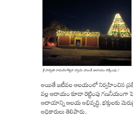
శ్రీ పార్వతి రామలింగేశ్వర స్వామి హుండీ ఆదాయం లెక్కింపు..!
అయితే
ఇటీవల ఆలయంలో నిర్వహించిన ప్రత్య
వల్ల ఆదాయం కూడా
రెట్టింపు
గణనీయంగా పెరిగ
ఆదాయాన్ని ఆలయ అభివృద్ధి, భక్తులకు మెర
అధికారులు తెలిపారు..