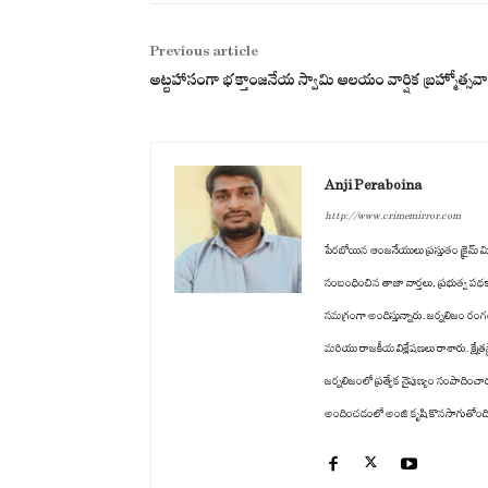
Previous article
అట్టహాసంగా భక్తాంజనేయ స్వామి ఆలయం వార్షిక బ్రహ్మోత్సవ
Anji Peraboina
http://www.crimemirror.com
పేరబోయిన ఆంజనేయులు ప్రస్తుతం క్రైమ్ మిర్
సంబంధించిన తాజా వార్తలు, ప్రభుత్వ పథ
సమగ్రంగా అందిస్తున్నారు. జర్నలిజం రం
మరియు రాజకీయ విశ్లేషణలు రాశారు. క్షేత్ర
జర్నలిజంలో ప్రత్యేక నైపుణ్యం సంపాద
అందించడంలో అంజి కృషి కొనసాగుతోంది. తన