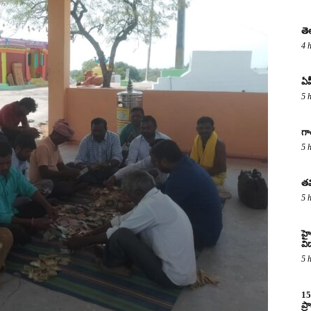
తె
4 
ఏప
5 
గా
5 
తమ
5 
హైద
విద
5 
15
ప్