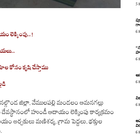
5 
పూ
గ
6 
ాయం లెక్కింపు..!
“న
ాయలు
..
హస
6 
ాయాల కోసం కృషి
చేస్తా
ము
ఆస
6 
్లడి
వి
నల్గొండ జిల్లా, వేములపల్లి మండలం ఆమనగల్లు
6 
ామి దేవస్థానంలో హుండీ ఆదాయం లెక్కింపు కార్యక్రమం
ాలయం
అర్చకులు
మణిశర్మ
, గ్రామ పెద్దలు, భక్తుల
అమ
విద
.
6 