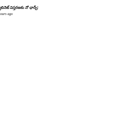
యాబినెట్ విస్తరణకు నో ఛాన్స్!
hours ago