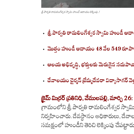
శ్రీ పార్వతి రామలింగేశ్వర స్వామి హుండీ ఆదాయం లెక్కింపు..!
శ్రీ పార్వతి రామలింగేశ్వర స్వామి హుండీ ఆద
మొత్తం హుండీ ఆదాయం 48 వేల 549
రూప
ఆలయ అభివృద్ధి, భక్తులకు మెరుగైన సదుప
దేవాలయం
చైర్మన్
బ్రేమ్మదేవరా
విద్యాసాగర్
వెల
క్రైమ్ మిర్రర్ ప్రతినిధి, వేములపల్లి, మార్చి 26:
గ్రామంలోని శ్రీ పార్వతి రామలింగేశ్వర స్వ
నిర్వహించారు. దేవస్థానం అధికారులు,
దేవ
సమక్షంలో హుండీని తెరిచి లెక్కింపు చేపట్టారు