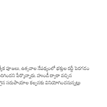
ేక పూజలు, ఉత్సవాల నేపథ్యంలో భక్తుల రద్దీ పెరగడం
ిందని పేర్కొన్నారు. హుండీ ద్వారా వచ్చిన
ుగైన సదుపాయాల కల్పనకు వినియోగించనున్నట్లు