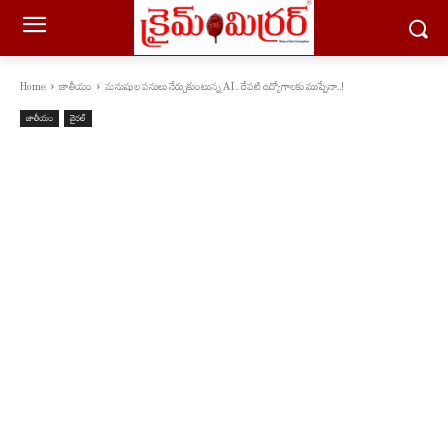
Home
జాతీయం
మనుషుల పనులు నేర్చుకుంటున్న AI.. రేపటి ఉద్యోగాలకు ముప్పేనా..!
జాతీయం
వైరల్