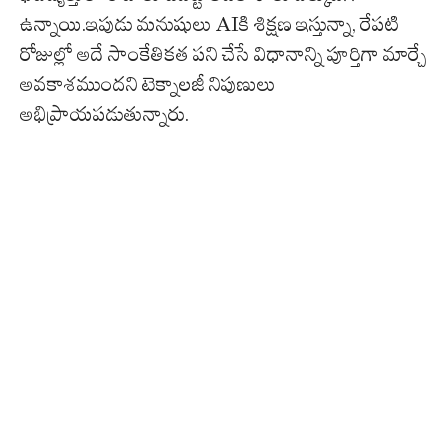
ఉన్నాయి.ఇపుడు మనుషులు AIకి శిక్షణ ఇస్తున్నా, రేపటి
రోజుల్లో అదే సాంకేతికత పని చేసే విధానాన్ని పూర్తిగా మార్చే
అవకాశముందని టెక్నాలజీ నిపుణులు
అభిప్రాయపడుతున్నారు.