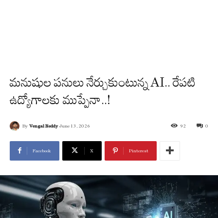
మనుషుల పనులు నేర్చుకుంటున్న AI.. రేపటి
ఉద్యోగాలకు ముప్పేనా..!
By
Vengal Reddy
June 13, 2026
92
0
Facebook
X
Pinterest