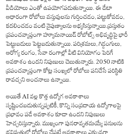
వీడియోలు ఎంతో ఉపయోగపడుతున్నాయి. ఈ డేటా
ఆధారంగా రోబోలు వస్తువులను గుర్తించడం, పట్టుకోవడం,
కదలించడం వంటి నైపుణ్యాలను అభ్యసిస్తున్నాయి.ప్రస్తుతం
ప్రపంచవ్యాప్తంగా హ్యూమనాయిడ్ రోబోట్స్ అభివృద్ధిపై భారీ
పెట్టుబడులు పెట్టబడుతున్నాయి. పరిశ్రమలు, గిడ్డంగులు,
ఆరోగ్య రంగం, సేవా రంగాల్లో వీటి వినియోగం పెరిగే
అవకాశం ఉందని నిపుణులు చెబుతున్నారు. 2050 నాటికి
ప్రపంచవ్యాప్తంగా కోట్ల సంఖ్యలో రోబోలు పనిచేసే పరిస్థితి
రావచ్చని అంచనాలు ఉన్నాయి.
అయితే AI వల్ల కొత్త ఉద్యోగ అవకాశాలు
సృష్టించబడుతున్నప్పటికీ, కొన్ని సంప్రదాయ ఉద్యోగాలపై
ప్రభావం పడే అవకాశం కూడా ఉందని నిపుణులు
హెచ్చరిస్తున్నారు. ముఖ్యంగా పునరావృతమయ్యే పనులను
భవిష్యత్తులో రోబోలు చేపట్టే అవకాశాలు ఎక్కువగా