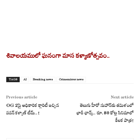
శివాలయములో ఘనంగా మాస కళ్యాణోత్సవం..
TAGS
AI
Breaking news
Crimemirror news
Previous article
Next article
OG 2పై అధికారిక క్లారిటీ ఇచ్చిన
తెలుగు హీరో సుహాస్‌కు తమిళంలో
పవన్ కళ్యాణ్ టీమ్..!
భారీ ఛాన్స్.. రూ.80 కోట్ల సినిమాలో
కీలక పాత్ర!