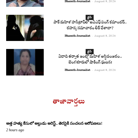
Bharath Journalist
-
August 8, 2026
క్రైమ్
పాక్ మహిళ హనీట్రాప్‌లో ఐఏఎఫ్ వింగ్ కమాండర్..
రహస్య సమాచారం లీక్ చేశాడా?
Bharath Journalist
-
August 8, 2026
క్రైమ్
ఏడాది తర్వాత ఇంట్లో మహిళ అస్థిపంజరం..
బెంగళూరులో షాకింగ్ ఘటన!
Bharath Journalist
-
August 8, 2026
తాజావార్తలు
అత్త హత్య కేసులో అల్లుడు అరెస్ట్.. తెరపైకి సంచలన ఆరోపణలు!
2 hours ago