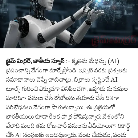
క్రైమ్ మిర్రర్, జాతీయ న్యూస్
:- కృత్రిమ మేధస్సు (AI)
ప్రపంచాన్ని వేగంగా మార్చేస్తోంది. ఇప్పటి వరకు ప్రశ్నలకు
సమాధానాలు చెప్పే చాట్‌బాట్లు, చిత్రాలు సృష్టించే AI
టూల్స్ గురించి ఎక్కువగా వినిపించగా, ఇప్పుడు మనుషుల
మాదిరిగా పనులు చేసే రోబోలను తయారు చేసే దిశగా
పరిశోధనలు వేగంగా సాగుతున్నాయి. ఈ ప్రక్రియలో
భారతీయులు కూడా కీలక పాత్ర పోషిస్తున్నారు.దేశంలోని
వేలాది మంది తమ రోజువారీ పనులను వీడియోలుగా రికార్డ్
చేసి AI సంస్థలకు అందిస్తున్నారు. వంట చేయడం, పండ్లు