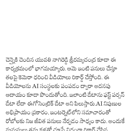
చెన్నైకి చెందిన యువతి నాగిరెడ్డి శ్రీరమ్యచంద్ర కూడా ఈ
కార్యక్రమంలో భాగమయ్యారు. ఆమె ఇంటి పనులు చేస్తూ
తలపై కెమెరా ధరించి వీడియోలు రికార్డ్ చేస్తోంది. ఈ
వీడియోలను AI సంస్థలకు పంపడం ద్వారా అదనపు
ఆదాయం కూడా పొందుతోంది. ఇలాంటి డేటాను ఫస్ట్ పర్సన్
డేటా లేదా ఈగోసెంట్రిక్ డేటా అని పిలుస్తారు.AI నిపుణుల
అభిప్రాయం ప్రకారం, ఇంటర్నెట్‌లోని సమాచారంతో
రోబోలకు నిజ జీవిత పనులు నేర్పడం సాధ్యం కాదు. అందుకే
మనుషులు తమ కళ్లతో చూసే విధంగా రికార్డ్ చేసిన