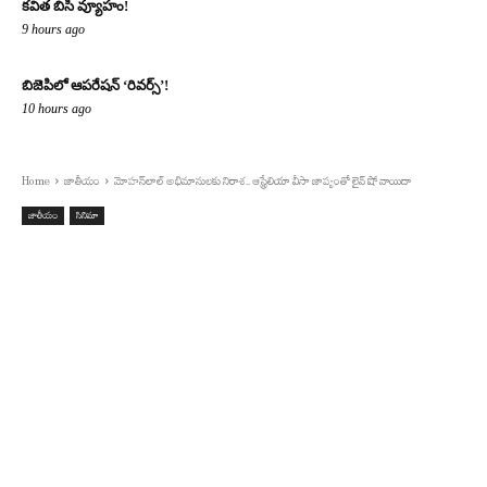
కవిత బిసి వ్యూహం!
9 hours ago
బిజెపిలో ఆపరేషన్ ‘రివర్స్’!
10 hours ago