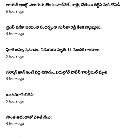
లాయర్ ఇంట్లో నలుగురు దొంగల హల్‌చల్.. కాళ్లు, చేతులు కట్టేసి మరీ దోపిడీ
8 hours ago
వైఎస్ వివేకా జయంతి సందర్భంగా సునీతా రెడ్డి కీలక వ్యాఖ్యలు..
9 hours ago
ఘోర బస్సు ప్రమాదం.. ఏడుగురు మృతి, 11 మందికి గాయాలు
9 hours ago
సల్మాన్ ఖాన్ ఇంటి వద్ద విషాదం.. విధుల్లోనే పోలీస్ కానిస్టేబుల్ మృతి
9 hours ago
ఒంటరిగానే బిజెపి!
9 hours ago
సొంత అజెండాతో వెళితే వేటు!
9 hours ago