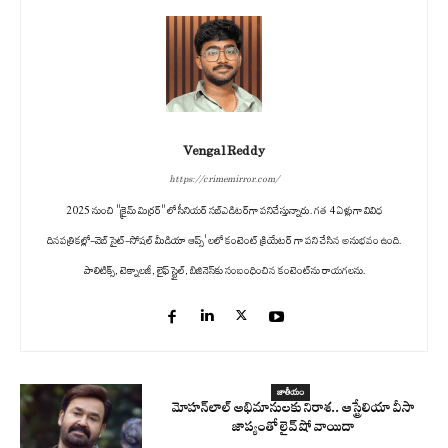
Vengal Reddy
https://crimemirror.com/
2025 నుంచి "క్రైమ్ మిర్రర్" లో సీనియర్ సబ్‌ఎడిటర్‌గా పనిచేస్తున్నారు. గత 4 ఏళ్లుగా వివిధ
దినపత్రికల్లో-వెబ్ సైట్-సోషల్ మీడియా ఆప్స్' లలో కంటెంట్ క్రియేటర్ గా పని చేసిన అనుభవం ఉంది.
పాలిటిక్స్‌, టెక్నాలజీ, లైఫ్‌ స్టైల్‌, బిజినెస్‌కు సంబంధించిన కంటెంట్‌ను రాయగలను.
జాతీయం
మోహన్‌లాల్ అభిమానులకు నిరాశ.. ఆస్ట్రేలియా వీసా
జాప్యంతో లైవ్ షో వాయిదా