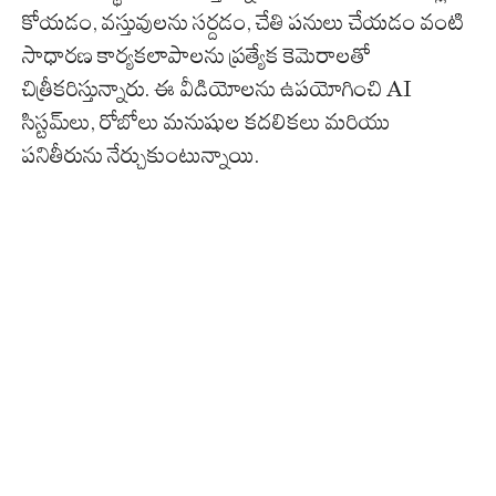
కోయడం, వస్తువులను సర్దడం, చేతి పనులు చేయడం వంటి
సాధారణ కార్యకలాపాలను ప్రత్యేక కెమెరాలతో
చిత్రీకరిస్తున్నారు. ఈ వీడియోలను ఉపయోగించి AI
సిస్టమ్‌లు, రోబోలు మనుషుల కదలికలు మరియు
పనితీరును నేర్చుకుంటున్నాయి.