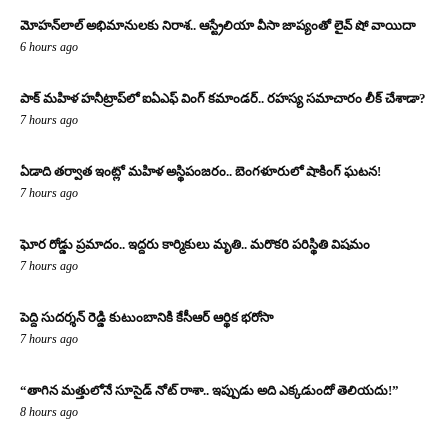
మోహన్‌లాల్ అభిమానులకు నిరాశ.. ఆస్ట్రేలియా వీసా జాప్యంతో లైవ్ షో వాయిదా
6 hours ago
పాక్ మహిళ హనీట్రాప్‌లో ఐఏఎఫ్ వింగ్ కమాండర్.. రహస్య సమాచారం లీక్ చేశాడా?
7 hours ago
ఏడాది తర్వాత ఇంట్లో మహిళ అస్థిపంజరం.. బెంగళూరులో షాకింగ్ ఘటన!
7 hours ago
ఘోర రోడ్డు ప్రమాదం.. ఇద్దరు కార్మికులు మృతి.. మరొకరి పరిస్థితి విషమం
7 hours ago
పెద్ది సుదర్శన్ రెడ్డి కుటుంబానికి కేసీఆర్ ఆర్థిక భరోసా
7 hours ago
“తాగిన మత్తులోనే సూసైడ్ నోట్ రాశా.. ఇప్పుడు అది ఎక్కడుందో తెలియదు!”
8 hours ago