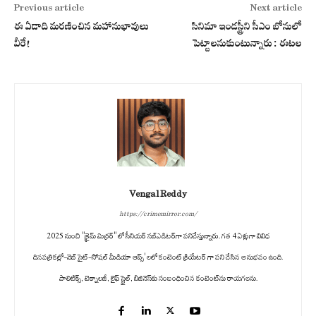
Previous article
Next article
ఈ ఏడాది మరణించిన మహానుభావులు
సినిమా ఇండస్ట్రీని సీఎం బోనులో
వీరే!
పెట్టాలనుకుంటున్నారు : ఈటల
Vengal Reddy
https://crimemirror.com/
2025 నుంచి "క్రైమ్ మిర్రర్" లో సీనియర్ సబ్‌ఎడిటర్‌గా పనిచేస్తున్నారు. గత 4 ఏళ్లుగా వివిధ
దినపత్రికల్లో-వెబ్ సైట్-సోషల్ మీడియా ఆప్స్' లలో కంటెంట్ క్రియేటర్ గా పని చేసిన అనుభవం ఉంది.
పాలిటిక్స్‌, టెక్నాలజీ, లైఫ్‌ స్టైల్‌, బిజినెస్‌కు సంబంధించిన కంటెంట్‌ను రాయగలను.