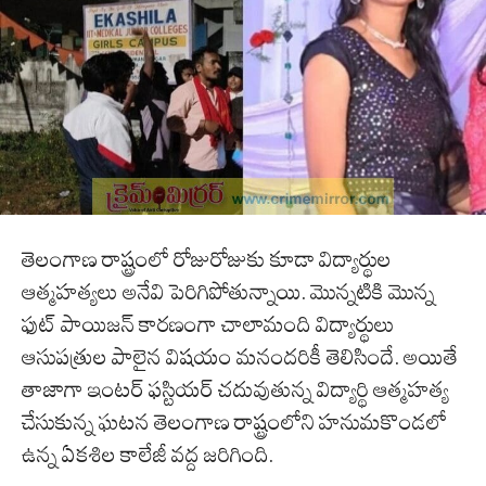
తెలంగాణ రాష్ట్రంలో రోజురోజుకు కూడా విద్యార్థుల
ఆత్మహత్యలు అనేవి పెరిగిపోతున్నాయి. మొన్నటికి మొన్న
ఫుట్ పాయిజన్ కారణంగా చాలామంది విద్యార్థులు
ఆసుపత్రుల పాలైన విషయం మనందరికీ తెలిసిందే. అయితే
తాజాగా ఇంటర్ ఫస్టియర్ చదువుతున్న విద్యార్థి ఆత్మహత్య
చేసుకున్న ఘటన తెలంగాణ రాష్ట్రంలోని హనుమకొండలో
ఉన్న ఏకశిల కాలేజీ వద్ద జరిగింది.