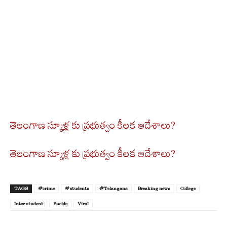
తెలంగాణ స్కూళ్ల కు ప్రభుత్వం కీలక ఆదేశాలు?
తెలంగాణ స్కూళ్ల కు ప్రభుత్వం కీలక ఆదేశాలు?
TAGS
#crime
#students
#Telangana
Breaking news
College
Inter student
Sucide
Viral