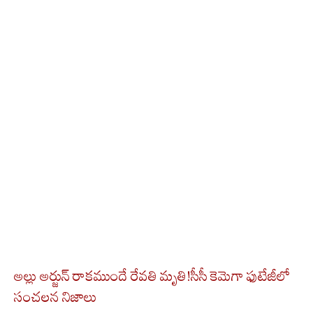
అల్లు అర్జున్ రాకముందే రేవతి మృతి!సీసీ కెమెగా ఫుటేజీలో
సంచలన నిజాలు