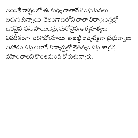
అయితే రాష్ట్రంలో ఈ మధ్య చాలానే సంఘటనలు
జరుగుతున్నాయి. తెలంగాణలోని చాలా విద్యాసంస్థల్లో
ఒకవైపు ఫుడ్ పాయిజన్లు, మరోవైపు ఆత్మహత్యలు
విపరీతంగా పెరిగిపోయాయి. కాబట్టి ఇప్పటికైనా ప్రభుత్వాలు
ఆహారం పట్ల అలాగే విద్యార్థుల్లో చైతన్యం పట్ల జాగ్రత్త
వహించాలని కొంతమంది కోరుతున్నారు.