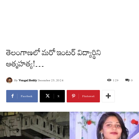
తెలంగాణలో మరో ఇంటర్ విద్యార్థిని
ఆత్మహత్య!…
By
Vengal Reddy
December 25, 2024
129
0
Facebook
X
Pinterest