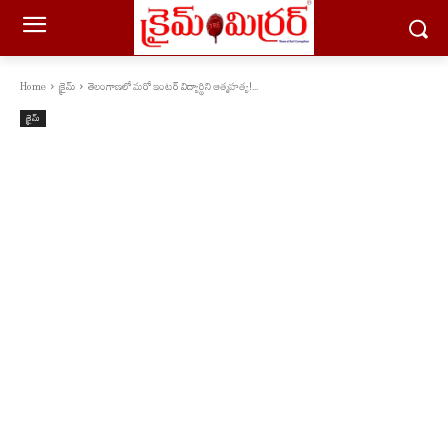
Home
క్రైమ్
తెలంగాణలో మరో ఇంటర్ విద్యార్థిని ఆత్మహత్య!...
క్రైమ్