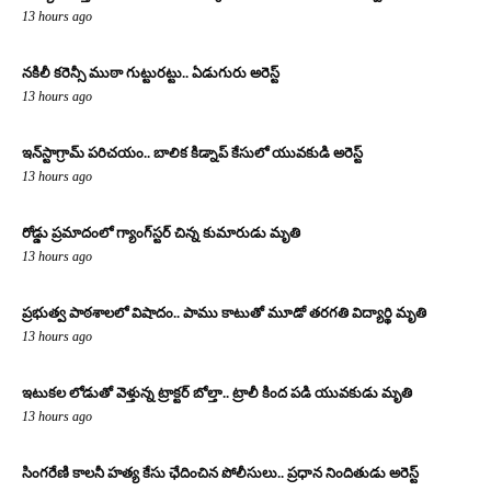
13 hours ago
నకిలీ కరెన్సీ ముఠా గుట్టురట్టు.. ఏడుగురు అరెస్ట్
13 hours ago
ఇన్‌స్టాగ్రామ్ పరిచయం.. బాలిక కిడ్నాప్ కేసులో యువకుడి అరెస్ట్
13 hours ago
రోడ్డు ప్రమాదంలో గ్యాంగ్‌స్టర్ చిన్న కుమారుడు మృతి
13 hours ago
ప్రభుత్వ పాఠశాలలో విషాదం.. పాము కాటుతో మూడో తరగతి విద్యార్థి మృతి
13 hours ago
ఇటుకల లోడుతో వెళ్తున్న ట్రాక్టర్ బోల్తా.. ట్రాలీ కింద పడి యువకుడు మృతి
13 hours ago
సింగరేణి కాలనీ హత్య కేసు ఛేదించిన పోలీసులు.. ప్రధాన నిందితుడు అరెస్ట్