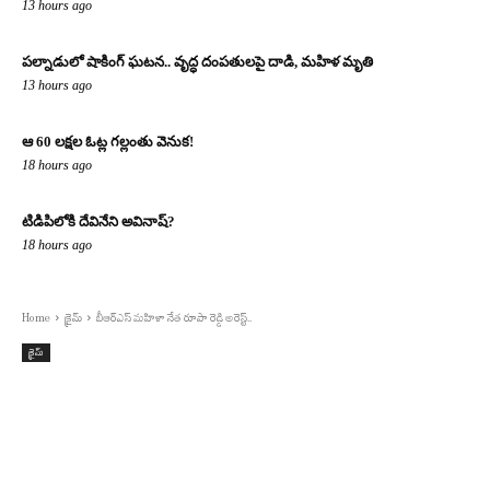
13 hours ago
పల్నాడులో షాకింగ్ ఘటన.. వృద్ధ దంపతులపై దాడి, మహిళ మృతి
13 hours ago
ఆ 60 లక్షల ఓట్ల గల్లంతు వెనుక!
18 hours ago
టిడిపిలోకి దేవినేని అవినాష్?
18 hours ago