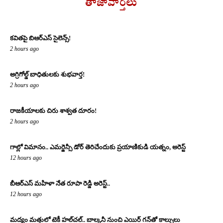
తాజావార్తలు
కవితపై బిఆర్ఎస్ సైలెన్స్!
2 hours ago
అగ్రిగోల్డ్ బాధితులకు శుభవార్త!
2 hours ago
రాజకీయాలకు చిరు శాశ్వత దూరం!
2 hours ago
గాల్లో విమానం.. ఎమర్జెన్సీ డోర్ తెరిచేందుకు ప్రయాణికుడి యత్నం, అరెస్ట్
12 hours ago
బీఆర్ఎస్ మహిళా నేత రూపా రెడ్డి అరెస్ట్..
12 hours ago
మద్యం మత్తులో టెకీ హల్‌చల్.. బాల్కనీ నుంచి ఎయిర్ గన్‌తో కాల్పులు