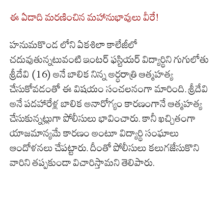
ఈ ఏడాది మరణించిన మహానుభావులు వీరే!
హనుమకొండ లోని ఏకశిలా కాలేజీలో
చదువుతున్నటువంటి ఇంటర్ ఫస్టియర్ విద్యార్థిని గుగులోతు
శ్రీదేవి (16) అనే బాలిక నిన్న అర్ధరాత్రి ఆత్మహత్య
చేసుకోవడంతో ఈ విషయం సంచలనంగా మారింది. శ్రీదేవి
అనే పదహారేళ్ల బాలిక అనారోగ్యం కారణంగానే ఆత్మహత్య
చేసుకున్నట్లుగా పోలీసులు భావించారు. కానీ ఖచ్చితంగా
యాజమాన్యమే కారణం అంటూ విద్యార్థి సంఘాలు
ఆందోళనలు చేపట్టారు. దీంతో పోలీసులు కలుగజేసుకొని
వారిని తప్పకుండా విచారిస్తామని తెలిపారు.