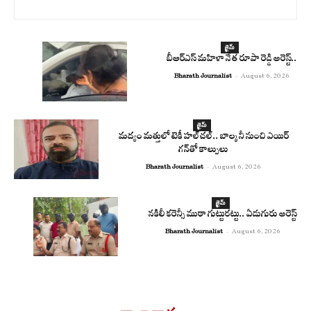
క్రైమ్
బీఆర్ఎస్ మహిళా నేత రూపా రెడ్డి అరెస్ట్..
Bharath Journalist
-
August 6, 2026
క్రైమ్
మద్యం మత్తులో టెకీ హల్‌చల్.. బాల్కనీ నుంచి ఎయిర్
గన్‌తో కాల్పులు
Bharath Journalist
-
August 6, 2026
క్రైమ్
నకిలీ కరెన్సీ ముఠా గుట్టురట్టు.. ఏడుగురు అరెస్ట్
Bharath Journalist
-
August 6, 2026