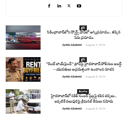
క్రైమ్
సికింద్రాబాద్‌లోని స్పోర్ట్స్ షాప్‌లో అగ్నిప్రమాదం.. తప్పిన
పెను ప్రమాదం
Jyothi Alishetti
-
August 9, 2026
క్రైమ్
“రెంట్ బాయ్‌ఫ్రెండ్” ట్రాప్‌పై హైదరాబాద్ పోలీసుల అలర్ట్
– యువతులు అప్రమత్తంగా ఉండాలని సూచన
Jyothi Alishetti
-
August 8, 2026
తెలంగాణ
హైదరాబాద్‌లో నకిలీ నంబర్ ప్లేట్లపై కఠిన చర్యలు..
ఇప్పటికే పలువురిపై క్రిమినల్ కేసులు నమోదు
Jyothi Alishetti
-
August 8, 2026