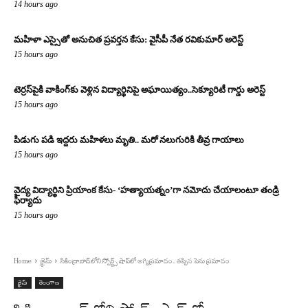
14 hours ago
మహిళా ఎస్సైతో అనుచిత ప్రవర్తన కేసు: వైసీపీ నేత రవికుమార్ అరెస్ట్
15 hours ago
టెర్రస్‌పైకి వాకింగ్‌కు వెళ్లిన విద్యార్థినిపై అఘాయిత్యం..సెక్యూరిటీ గార్డు అరెస్ట్
15 hours ago
పిడుగు పడి ఇద్దరు మహిళలు మృతి.. మరో నలుగురికి తీవ్ర గాయాలు
15 hours ago
వైద్య విద్యార్థిని ప్రియాంక కేసు- ‘హత్యాయత్నం’గా నమోదు చేయాలంటూ తండ్రి
ఫిర్యాదు
15 hours ago