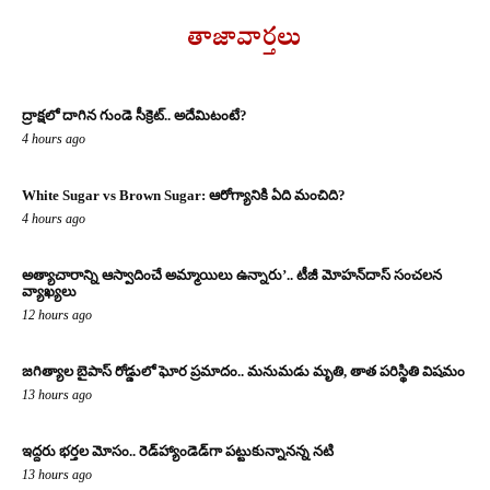
తాజావార్తలు
ద్రాక్షలో దాగిన గుండె సీక్రెట్.. అదేమిటంటే?
4 hours ago
White Sugar vs Brown Sugar: ఆరోగ్యానికి ఏది మంచిది?
4 hours ago
అత్యాచారాన్ని ఆస్వాదించే అమ్మాయిలు ఉన్నారు’.. టీజీ మోహన్‌దాస్‌ సంచలన
వ్యాఖ్యలు
12 hours ago
జగిత్యాల బైపాస్‌ రోడ్డులో ఘోర ప్రమాదం.. మనుమడు మృతి, తాత పరిస్థితి విషమం
13 hours ago
ఇద్దరు భర్తల మోసం.. రెడ్‌హ్యాండెడ్‌గా పట్టుకున్నానన్న నటి
13 hours ago