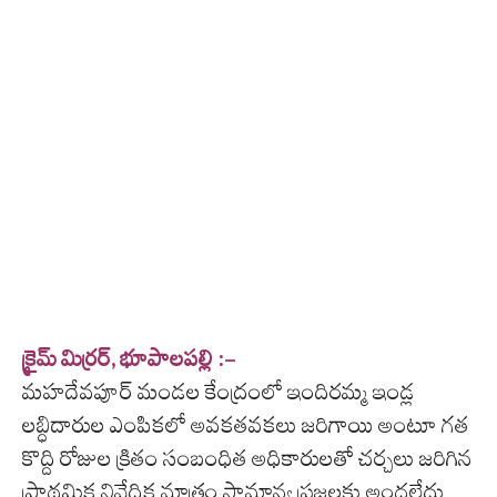
క్రైమ్ మిర్రర్, భూపాలపల్లి :-
మహదేవపూర్ మండల కేంద్రంలో ఇందిరమ్మ ఇండ్ల
లబ్ధిదారుల ఎంపికలో అవకతవకలు జరిగాయి అంటూ గత
కొద్ది రోజుల క్రితం సంబంధిత అధికారులతో చర్చలు జరిగిన
ప్రాథమిక నివేదిక మాత్రం సామాన్య ప్రజలకు అందలేదు.