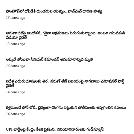
ఫాంహౌస్‌లో దోపిడీకి దుండగుల యత్నం.. వాచ్‌మెన్‌ దారణ హత్య
13 hours ago
అరుణాచల్‌పై ఆందోళన.. ‘చైనా ఆక్రమణలు పెరుగుతున్నాయి’ అంటూ యువకుడి
వీడియో వైరల్
13 hours ago
లష్కరే తోయిబా సీనియర్ కమాండర్ అనుమానాస్పద మృతి
14 hours ago
ఐదేళ్ల ఎదురుచూపులకు తెర.. వరుణ్ తేజ్ విజయంపై నాగబాబు ఎమోషనల్ పోస్ట్
వైరల్
14 hours ago
కళ్లముందే ఫోన్ చోరీ.. ధైర్యంగా దొంగను పట్టుకుని పోలీసులకు అప్పగించిన కవలలు
14 hours ago
UPI ఛార్జీలపై కేంద్రం కీలక ప్రకటన.. వినియోగదారులకు గుడ్‌న్యూస్!