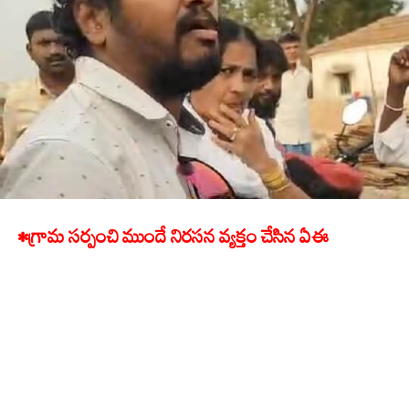
•గ్రామ సర్పంచి ముందే నిరసన వ్యక్తం చేసిన ఏఈ