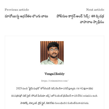
Previous article
Next article
మావోయిస్టు అగ్ర‌నేత‌ల లొంగు బాటు
పోలీసుల కార్డన్ అండ్ సెర్చ్‌: 40 ద్విచ‌క్ర
వాహ‌నాల స్వాధీనం
Vengal Reddy
https://crimemirror.com/
2025 నుంచి "క్రైమ్ మిర్రర్" లో సీనియర్ సబ్‌ఎడిటర్‌గా పనిచేస్తున్నారు. గత 4 ఏళ్లుగా వివిధ
దినపత్రికల్లో-వెబ్ సైట్-సోషల్ మీడియా ఆప్స్' లలో కంటెంట్ క్రియేటర్ గా పని చేసిన అనుభవం ఉంది.
పాలిటిక్స్‌, టెక్నాలజీ, లైఫ్‌ స్టైల్‌, బిజినెస్‌కు సంబంధించిన కంటెంట్‌ను రాయగలను.