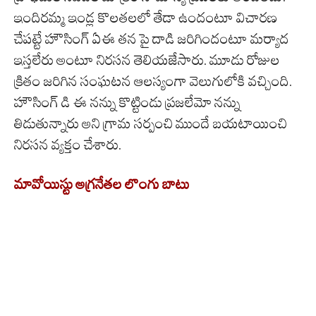
ఇందిరమ్మ ఇండ్ల కొలతలలో తేడా ఉందంటూ విచారణ
చేపట్టే హౌసింగ్ ఏఈ తన పై దాడి జరిగిందంటూ మర్యాద
ఇస్తలేరు అంటూ నిరసన తెలియజేసారు. మూడు రోజుల
క్రితం జరిగిన సంఘటన ఆలస్యంగా వెలుగులోకి వచ్చింది.
హౌసింగ్ డి ఈ నన్ను కొట్టిండు ప్రజలేమో నన్ను
తిడుతున్నారు అని గ్రామ సర్పంచి ముందే బయటాయించి
నిరసన వ్యక్తం చేశారు.
మావోయిస్టు అగ్ర‌నేత‌ల లొంగు బాటు