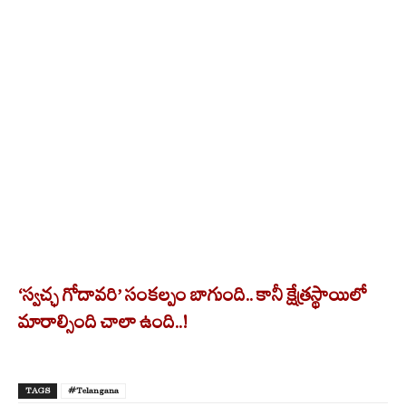
‘స్వచ్ఛ గోదావరి’ సంకల్పం బాగుంది.. కానీ క్షేత్రస్థాయిలో
మారాల్సింది చాలా ఉంది..!
TAGS
#Telangana