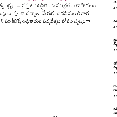
చె
వ లక్ష్యం – ప్రస్తుత పరిస్థితి నది పవిత్రతను కాపాడటం
3 
త బట్టలు, పూజా ద్రవ్యాలు వేయకూడదని మంత్రి గారు
ితిని పరిశీలిస్తే అధికారుల పర్యవేక్షణ లోపం స్పష్టంగా
మా
3 
హై
మ
4 
బో
మృ
4 
గా
దా
4 
పస
పో