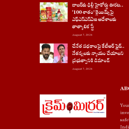
డాబర్‌కు ఢిల్లీ హైకోర్టు ఊరట..
‘100 శాతం’ క్లెయిమ్స్‌పై
ఎఫ్‌ఎస్‌ఎస్‌ఏఐ ఆదేశాలకు
తాత్కాలిక స్టే
August 7, 2026
చేనేత పథకాలపై కేటీఆర్ ఫైర్..
నేతన్నలకు న్యాయం చేయాలని
ప్రభుత్వానికి డిమాండ్
August 7, 2026
AB
Your
inve
safe
Indi