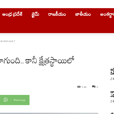
ఆంధ్ర ప్రదేశ్
క్రైమ్
రాజకీయం
జాతీయం
అంతర్జ
ింది చాలా ఉంది..!
ుంది.. కానీ క్షేత్రస్థాయిలో
జస
పిట
2 
146
0
డా
ఎఫ
WhatsApp
2 