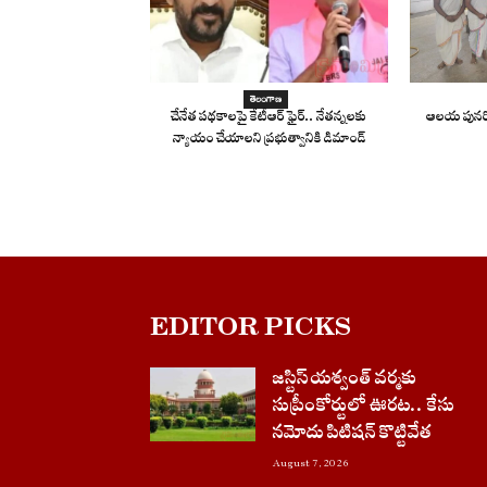
తెలంగాణ
చేనేత పథకాలపై కేటీఆర్ ఫైర్.. నేతన్నలకు
ఆలయ పునర్ని
న్యాయం చేయాలని ప్రభుత్వానికి డిమాండ్
EDITOR PICKS
జస్టిస్ యశ్వంత్ వర్మకు
సుప్రీంకోర్టులో ఊరట.. కేసు
నమోదు పిటిషన్ కొట్టివేత
August 7, 2026