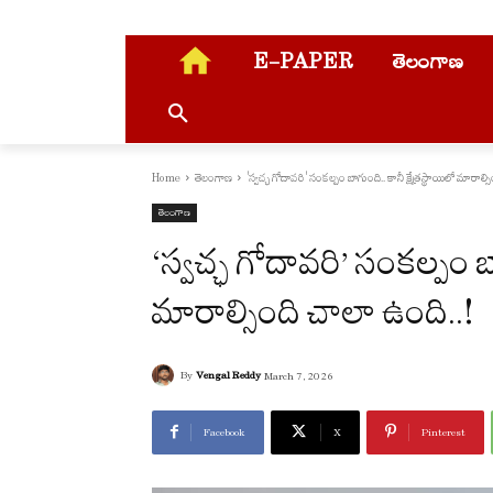
E-PAPER
తెలంగాణ
Home
తెలంగాణ
'స్వచ్ఛ గోదావరి' సంకల్పం బాగుంది.. కానీ క్షేత్రస్థాయిలో మారాల్స
తెలంగాణ
‘స్వచ్ఛ గోదావరి’ సంకల్పం బాగ
మారాల్సింది చాలా ఉంది..!
By
Vengal Reddy
March 7, 2026
Facebook
X
Pinterest