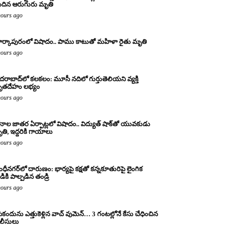
ందిన ఆరుగురు మృతి
hours ago
ర్కాపురంలో విషాదం.. పాము కాటుతో మహిళా రైతు మృతి
hours ago
దరాబాద్‌లో కలకలం: మూసీ నదిలో గుర్తుతెలియని వ్యక్తి
ృతదేహం లభ్యం
hours ago
నాల జాతర ఏర్పాట్లలో విషాదం.. విద్యుత్ షాక్‌తో యువకుడు
తి, ఇద్దరికి గాయాలు
hours ago
ంధీనగర్‌లో దారుణం: భార్యపై కక్షతో కన్నకూతురిపై లైంగిక
డికి పాల్పడిన తండ్రి
hours ago
ికందును ఎత్తుకెళ్లిన వాచ్ వుమెన్… 3 గంటల్లోనే కేసు చేధించిన
లీసులు