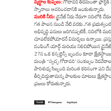
వ్యర్థాల కుప్పలు:
గోదావరి తీరమంతా ప్లాస్టిక
స్నానాలు ఆచరించడానికి జంకుతున్నారు.
మురికి నీరు:
డ్రైనేజీ నీరు నేరుగా నదిలోకి చ
​గత పాలన నుండి నేటి వరకు..​గత ప్రభుత్వ
అభివృద్ధి పనులు జరిగినప్పటికీ, నదిలోకి ము
చూపలేకపోయారనే విమర్శలు ఉన్నాయి. ప్రస్తుత
డంపింగ్ యార్డ్ మరియు నిలిచిపోయిన డ్రైనేజీ
27న ఒక కన్సల్టెన్సీ బృందం కూడా క్షేత్రస
మంత్రి ”స్వచ్ఛ గోదావరి’ సంకల్పం నెరవేరాల
పారిశుధ్య సిబ్బంది మరింత కఠినంగా పని చేయ
తీర్చిదిద్దుతామన్న పాలకుల మాటలు క్షేత్రస్
ప్రజలు కోరుతున్నారు.
TAGS
#Telangana
Jagithyal