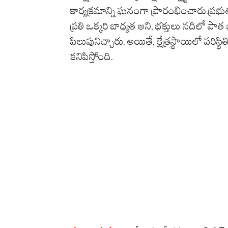
కార్యక్రమాన్ని ఘనంగా ప్రారంభించారు.​ప్రభుత్
ప్రతి ఒక్కరి బాధ్యత అని, భక్తులు నదిలో పా
పిలుపునిచ్చారు. అయితే, క్షేత్రస్థాయిలో పరిస్థ
కనిపిస్తోంది.