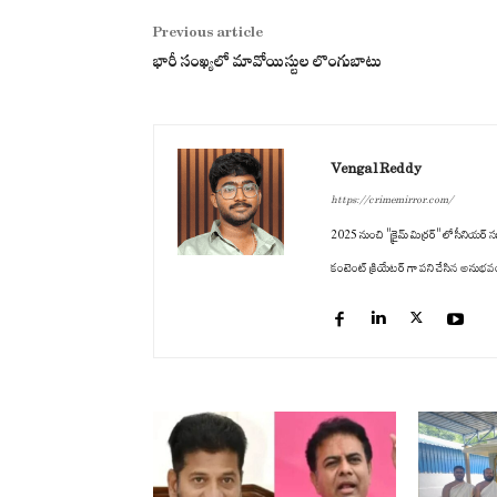
Previous article
భారీ సంఖ్యలో మావోయిస్టుల లొంగుబాటు
Vengal Reddy
https://crimemirror.com/
2025 నుంచి "క్రైమ్ మిర్రర్" లో సీనియర్ సబ
కంటెంట్ క్రియేటర్ గా పని చేసిన అనుభవం ఉం