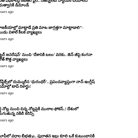
నేత పథకాలపై కేటీఆర్ ఫైర్.. నేతన్నలకు న్యాయం చేయాలని
రభుత్వానికి డిమాండ్
hours ago
ాజకీయాల్లో మాట్లాడే ప్రతి మాట జాగ్రత్తగా మాట్లాడాలి”-
ుడు విశాల్ కీలక వ్యాఖ్యలు
hours ago
ట్టర్ జనరేషన్’ నుంచి ‘దేశానికి బలం’ వరకు.. జెన్-జీపై కంగనా
ౌత్ కొత్త వ్యాఖ్యలు
hours ago
్‌ఫ్లిక్స్‌లో దుమ్మురేన ‘ధురంధర్’.. ప్రపంచవ్యాప్తంగా నాన్-ఇంగ్లీష్
ిమాల్లో టాప్ రికార్డు!
hours ago
ద్ద నోట్ల నుంచి చిన్న నోట్లపైకి ముఠాల ఫోకస్..! దేశంలో
రుగుతున్న నకిలీ కరెన్సీ
hours ago
పీలో వర్షాల బీభత్సం.. పురాతన ఇల్లు కూలి ఒకే కుటుంబానికి