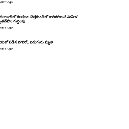
hours ago
దరాబాద్‌లో కలకలం: చెత్తకుండీలో కాలిపోయిన మహిళ
తదేహం గుర్తింపు
hours ago
యలో పడిన బొలెరో.. ఐదుగురు మృతి
hours ago