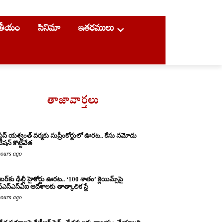
ాతీయం
సినిమా
ఇతరములు
తాజావార్తలు
్టిస్ యశ్వంత్ వర్మకు సుప్రీంకోర్టులో ఊరట.. కేసు నమోదు
ిషన్ కొట్టివేత
hours ago
బర్‌కు ఢిల్లీ హైకోర్టు ఊరట.. ‘100 శాతం’ క్లెయిమ్స్‌పై
్‌ఎస్‌ఎస్‌ఏఐ ఆదేశాలకు తాత్కాలిక స్టే
hours ago