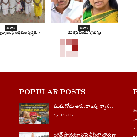
తెలంగాణ
తెలంగాణ
ర్మాణంపై అర్చకుల స్పష్టత..!
కవితపై బిఆర్ఎస్ సైలెన్స్!
POPULAR POSTS
మునుగోడు ఆశ..రాజన్న శ్వాస..
త
April 15, 2026
జ
ఆం
జగన్ పాదయాత్రపై ఏపీలో జోరుగా