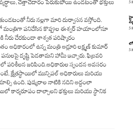
్ వ్యర్థాలు, చెత్తాచెదారం పేరుకుపోయి ఉండటంతో భక్తులు
5 
హై
ేరుతుండటంతో నీరు నల్లగా మారి దుర్వాసన వస్తోంది.
మృ
ంలో మంత్రిగా పనిచేసిన కొప్పుల ఈశ్వర్ హయాంలోనూ
5 
రికి నీరు చేరకుండా శాశ్వత పరిష్కారం
లో
ం అధికారంలో ఉన్న మంత్రి అడ్లూరి లక్ష్మణ్ కుమార్
5 
 పనులపై దృష్టి పెడతామని హామీ ఇచ్చారు. ఫిబ్రవరి
్థాయిలో పరిశీలన జరిపింది.అధికారుల స్పందన అవసరం​
ంటే, క్షేత్రస్థాయిలో మున్సిపల్ అధికారులు మరియు
ాల్సి ఉంది. పుష్కరాల నాటికి నదిని అద్దంలా
థాయిలో కార్యరూపం దాల్చాలని భక్తులు మరియు స్థానిక