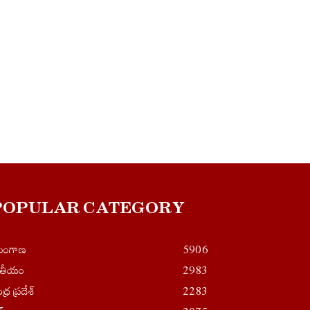
POPULAR CATEGORY
ెలంగాణ
5906
ాతీయం
2983
ధ్ర ప్రదేశ్
2283