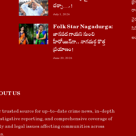
క్ర
చ‌ర్చా….!
ర
July 1, 2026
వై
Folk Star Nagadurga:
సి
జానపద గాయని నుంచి
అం
హీరోయిన్‌గా.. నాగదుర్గ కొత్త
ప్రయాణం!
June 20, 2026
OUT US
 trusted source for up-to-date crime news, in-depth
stigative reporting, and comprehensive coverage of
ty and legal issues affecting communities across
a.