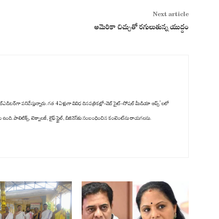
Next article
అమెరికా చిచ్చుతో ర‌గులుతున్న యుద్దం
్‌ఎడిటర్‌గా పనిచేస్తున్నారు. గత 4 ఏళ్లుగా వివిధ దినపత్రికల్లో-వెబ్ సైట్-సోషల్ మీడియా ఆప్స్' లలో
ది. పాలిటిక్స్‌, టెక్నాలజీ, లైఫ్‌ స్టైల్‌, బిజినెస్‌కు సంబంధించిన కంటెంట్‌ను రాయగలను.