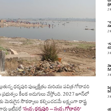
చే
ప్
2 
“ర
నట
2 
‘గ
రన
3 
నెట
సిన
3 
ల్లుతున్న ధర్మపురి పుణ్యక్షేత్రం మరియు పవిత్ర గోదావరి
పె
పె
ాణ ప్రభుత్వం కీలక అడుగులు వేస్తోంది. 2027 జూన్‌లో
3 
కు మెరుగైన సౌకర్యాలు కల్పించడమే లక్ష్యంగా రాష్ట్ర
్ గారు ఇటీవలే
‘స్వచ్ఛ ధర్మపురి – స్వచ్ఛ గోదావరి’
యూ