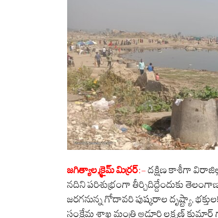
జగిత్యాల,క్రైమ్ మిర్రర్
:-
దక్షిణ కాశీగా విరాజి
నదిని పరిశుభ్రంగా తీర్చిదిద్దేందుకు తెలంగ
జరగనున్న గోదావరి పుష్కరాల దృష్ట్యా, భక్తుల
సంక్షేమ శాఖ మంత్రి అడ్లూరి లక్ష్మణ్ కుమార