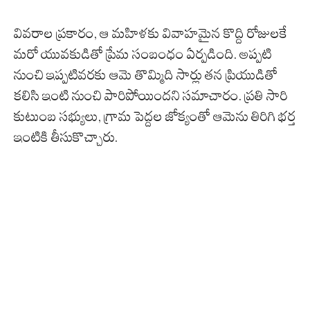
వివరాల ప్రకారం, ఆ మహిళకు వివాహమైన కొద్ది రోజులకే
మరో యువకుడితో ప్రేమ సంబంధం ఏర్పడింది. అప్పటి
నుంచి ఇప్పటివరకు ఆమె తొమ్మిది సార్లు తన ప్రియుడితో
కలిసి ఇంటి నుంచి పారిపోయిందని సమాచారం. ప్రతి సారి
కుటుంబ సభ్యులు, గ్రామ పెద్దల జోక్యంతో ఆమెను తిరిగి భర్త
ఇంటికి తీసుకొచ్చారు.