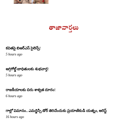
తాజావార్తలు
కవితపై బిఆర్ఎస్ సైలెన్స్!
5 hours ago
అగ్రిగోల్డ్ బాధితులకు శుభవార్త!
5 hours ago
రాజకీయాలకు చిరు శాశ్వత దూరం!
6 hours ago
గాల్లో విమానం.. ఎమర్జెన్సీ డోర్ తెరిచేందుకు ప్రయాణికుడి యత్నం, అరెస్ట్
16 hours ago