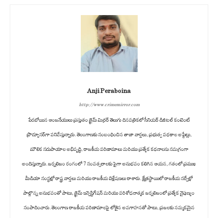
Anji Peraboina
http://www.crimemirror.com
పేరబోయిన ఆంజనేయులు ప్రస్తుతం క్రైమ్ మిర్రర్ తెలుగు దినపత్రికలో సీనియర్ డిజిటల్ కంటెంట్
ప్రొడ్యూసర్‌గా పనిచేస్తున్నారు. తెలంగాణకు సంబంధించిన తాజా వార్తలు, ప్రభుత్వ పథకాల అప్డేట్లు,
మౌలిక సదుపాయాల అభివృద్ధి, రాజకీయ పరిణామాలు మరియు ప్రత్యేక కథనాలను సమగ్రంగా
అందిస్తున్నారు. జర్నలిజం రంగంలో 7 సంవత్సరాలకు పైగా అనుభవం కలిగిన ఆయన, గతంలో ప్రముఖ
మీడియా సంస్థల్లో రాష్ట్ర వార్తలు మరియు రాజకీయ విశ్లేషణలు రాశారు. క్షేత్రస్థాయిలో రాజకీయ సర్వేల్లో
పాల్గొన్న అనుభవంతో పాటు, క్రైమ్ ఇన్వెస్టిగేషన్ మరియు పరిశోధనాత్మక జర్నలిజంలో ప్రత్యేక నైపుణ్యం
సంపాదించారు. తెలంగాణ రాజకీయ పరిణామాలపై లోతైన అవగాహనతో పాటు, ప్రజలకు నమ్మకమైన