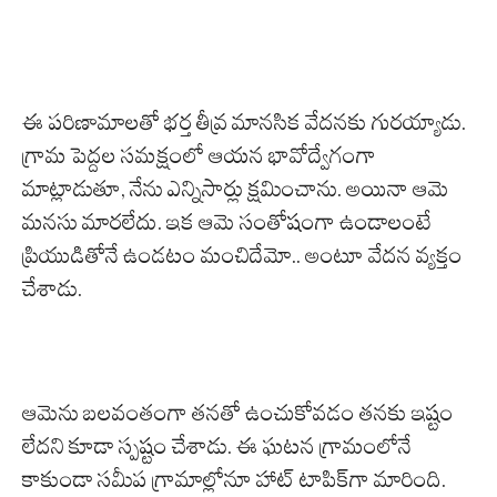
ఈ పరిణామాలతో భర్త తీవ్ర మానసిక వేదనకు గురయ్యాడు.
గ్రామ పెద్దల సమక్షంలో ఆయన భావోద్వేగంగా
మాట్లాడుతూ, నేను ఎన్నిసార్లు క్షమించాను. అయినా ఆమె
మనసు మారలేదు. ఇక ఆమె సంతోషంగా ఉండాలంటే
ప్రియుడితోనే ఉండటం మంచిదేమో.. అంటూ వేదన వ్యక్తం
చేశాడు.
ఆమెను బలవంతంగా తనతో ఉంచుకోవడం తనకు ఇష్టం
లేదని కూడా స్పష్టం చేశాడు. ఈ ఘటన గ్రామంలోనే
కాకుండా సమీప గ్రామాల్లోనూ హాట్ టాపిక్‌గా మారింది.