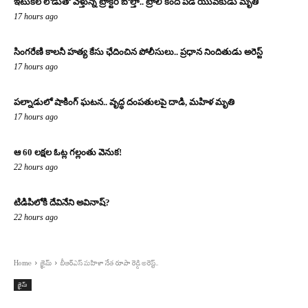
ఇటుకల లోడుతో వెళ్తున్న ట్రాక్టర్ బోల్తా.. ట్రాలీ కింద పడి యువకుడు మృతి
17 hours ago
సింగరేణి కాలనీ హత్య కేసు ఛేదించిన పోలీసులు.. ప్రధాన నిందితుడు అరెస్ట్
17 hours ago
పల్నాడులో షాకింగ్ ఘటన.. వృద్ధ దంపతులపై దాడి, మహిళ మృతి
17 hours ago
ఆ 60 లక్షల ఓట్ల గల్లంతు వెనుక!
22 hours ago
టిడిపిలోకి దేవినేని అవినాష్?
22 hours ago