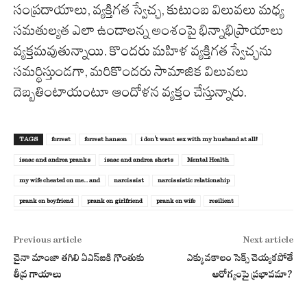
సంప్రదాయాలు, వ్యక్తిగత స్వేచ్ఛ, కుటుంబ విలువలు మధ్య
సమతుల్యత ఎలా ఉండాలన్న అంశంపై భిన్నాభిప్రాయాలు
వ్యక్తమవుతున్నాయి. కొందరు మహిళ వ్యక్తిగత స్వేచ్ఛను
సమర్థిస్తుండగా, మరికొందరు సామాజిక విలువలు
దెబ్బతింటాయంటూ ఆందోళన వ్యక్తం చేస్తున్నారు.
TAGS
forrest
forrest hanson
i don't want sex with my husband at all!
isaac and andrea pranks
isaac and andrea shorts
Mental Health
my wife cheated on me... and
narcissist
narcissistic relationship
prank on boyfriend
prank on girlfriend
prank on wife
resilient
Previous article
Next article
చైనా మాంజా తగిలి ఏఎస్ఐకి గొంతుకు
ఎక్కువకాలం సెక్స్ చెయ్యకపోతే
తీవ్ర గాయాలు
ఆరోగ్యంపై ప్రభావమా?