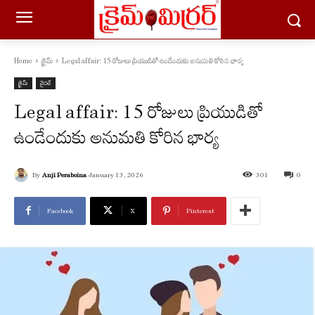
Home
క్రైమ్
Legal affair: 15 రోజులు ప్రియుడితో ఉండేందుకు అనుమతి కోరిన భార్య
క్రైమ్
వైరల్
Legal affair: 15 రోజులు ప్రియుడితో
ఉండేందుకు అనుమతి కోరిన భార్య
By
Anji Peraboina
January 13, 2026
301
0
Facebook
X
Pinterest