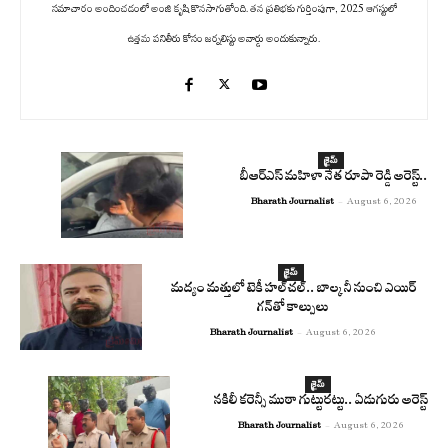
సమాచారం అందించడంలో అంజి కృషి కొనసాగుతోంది. తన ప్రతిభకు గుర్తింపుగా, 2025 ఆగస్టులో
ఉత్తమ పనితీరు కోసం జర్నలిస్టు అవార్డు అందుకున్నారు.
క్రైమ్
బీఆర్ఎస్ మహిళా నేత రూపా రెడ్డి అరెస్ట్..
Bharath Journalist
-
August 6, 2026
క్రైమ్
మద్యం మత్తులో టెకీ హల్‌చల్.. బాల్కనీ నుంచి ఎయిర్
గన్‌తో కాల్పులు
Bharath Journalist
-
August 6, 2026
క్రైమ్
నకిలీ కరెన్సీ ముఠా గుట్టురట్టు.. ఏడుగురు అరెస్ట్
Bharath Journalist
-
August 6, 2026