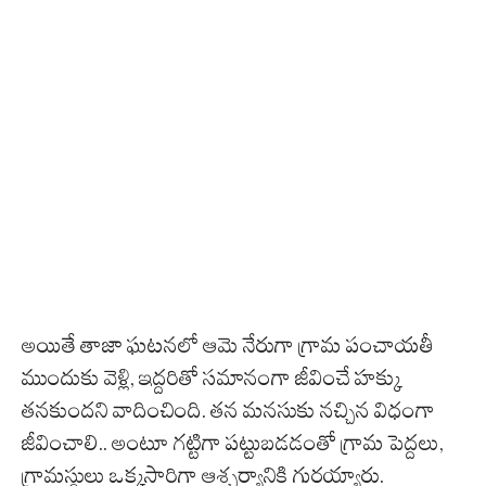
అయితే తాజా ఘటనలో ఆమె నేరుగా గ్రామ పంచాయతీ
ముందుకు వెళ్లి, ఇద్దరితో సమానంగా జీవించే హక్కు
తనకుందని వాదించింది. తన మనసుకు నచ్చిన విధంగా
జీవించాలి.. అంటూ గట్టిగా పట్టుబడడంతో గ్రామ పెద్దలు,
గ్రామస్థులు ఒక్కసారిగా ఆశ్చర్యానికి గురయ్యారు.