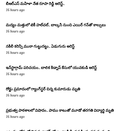
బీఆర్ఎస్ మహిళా నేత రూపా రెడ్డి అరెస్ట్..
16 hours ago
మద్యం మత్తులో టెకీ హల్‌చల్.. బాల్కనీ నుంచి ఎయిర్ గన్‌తో కాల్పులు
16 hours ago
నకిలీ కరెన్సీ ముఠా గుట్టురట్టు.. ఏడుగురు అరెస్ట్
16 hours ago
ఇన్‌స్టాగ్రామ్ పరిచయం.. బాలిక కిడ్నాప్ కేసులో యువకుడి అరెస్ట్
16 hours ago
రోడ్డు ప్రమాదంలో గ్యాంగ్‌స్టర్ చిన్న కుమారుడు మృతి
16 hours ago
ప్రభుత్వ పాఠశాలలో విషాదం.. పాము కాటుతో మూడో తరగతి విద్యార్థి మృతి
16 hours ago