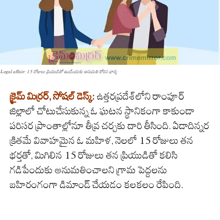
Legal affair: 15 రోజులు ప్రియుడితో ఉండేందుకు అనుమతి కోరిన భార్య
క్రైమ్ మిర్రర్, సోషల్ డెస్క్:
ఉత్తరప్రదేశ్‌లోని రాంపూర్
జిల్లాలో చోటుచేసుకున్న ఓ ఘటన స్థానికంగా కాకుండా
పరిసర ప్రాంతాల్లోనూ తీవ్ర చర్చకు దారి తీసింది. ఏడాదిన్నర
క్రితమే వివాహమైన ఓ మహిళ, నెలలో 15 రోజులు తన
భర్తతో, మిగిలిన 15 రోజులు తన ప్రియుడితో కలిసి
గడిపేందుకు అనుమతించాలని గ్రామ పెద్దలను
బహిరంగంగా డిమాండ్ చేయడం కలకలం రేపింది.