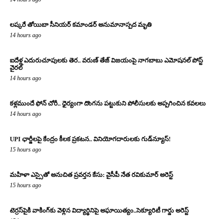
లష్కరే తోయిబా సీనియర్ కమాండర్ అనుమానాస్పద మృతి
14 hours ago
ఐదేళ్ల ఎదురుచూపులకు తెర.. వరుణ్ తేజ్ విజయంపై నాగబాబు ఎమోషనల్ పోస్ట్
వైరల్
14 hours ago
కళ్లముందే ఫోన్ చోరీ.. ధైర్యంగా దొంగను పట్టుకుని పోలీసులకు అప్పగించిన కవలలు
14 hours ago
UPI ఛార్జీలపై కేంద్రం కీలక ప్రకటన.. వినియోగదారులకు గుడ్‌న్యూస్!
15 hours ago
మహిళా ఎస్సైతో అనుచిత ప్రవర్తన కేసు: వైసీపీ నేత రవికుమార్ అరెస్ట్
15 hours ago
టెర్రస్‌పైకి వాకింగ్‌కు వెళ్లిన విద్యార్థినిపై అఘాయిత్యం..సెక్యూరిటీ గార్డు అరెస్ట్