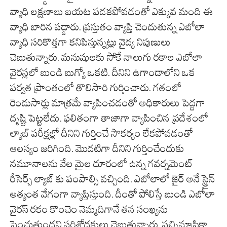
వ్యాధి లక్షణాలు బయట పడకపోవడంతో ఎక్కువ మంది ఈ
వ్యాధి బారిన పడ్డారు. ప్రస్తుతం వ్యాప్తి చెందుతున్న ఎబోలా
వ్యాధి సరికొత్తగా కనిపిస్తున్నట్లు వైద్య నిపుణులు
చెబుతున్నారు. మనుషులకు సోకే నాలుగు రకాల ఎబోలా
వైరస్లలో బుండి బుగ్యో ఒకటి. దీనిని ఉగాండాలోని ఒక
పర్వత ప్రాంతంలో తొలిసారి గుర్తించారు. గతంలో
రెండుసార్లు మాత్రమే వ్యాపించడంతో అధికారులు పెద్దగా
దృష్టి పెట్టలేదు. ఫలితంగా తాజాగా వ్యాపించిన ప్రదేశంలో
ల్యాబ్ పరీక్షల్లో దీనిని గుర్తించే సౌకర్యం లేకపోవడంతో
ఆలస్యం జరిగింది. మొదటిగా దీనిని గుర్తించేందుకు
నమూనాలను వేల మైల దూరంలో ఉన్న గవర్నమెంట్
రీసెర్చ్ ల్యాబ్ కు పంపాల్సి వచ్చింది. ఎబోలాలో జైర్ అనే స్ట్రైన్
అత్యంత వేగంగా వ్యాప్తిస్తుంది. దీంతో పోలిస్తే బుండి ఎబోలా
వైరస్ రకం కొంచెం నెమ్మదిగానే తన సంఖ్యను
పెంచుతుందని పరిశోధకులు చెబుతున్నారు. పచ్చిమాఫ్రికా