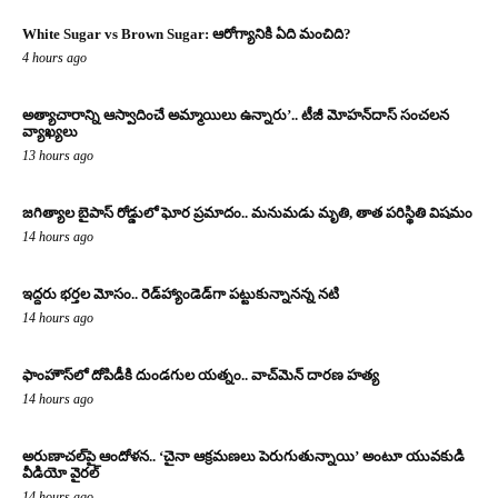
White Sugar vs Brown Sugar: ఆరోగ్యానికి ఏది మంచిది?
4 hours ago
అత్యాచారాన్ని ఆస్వాదించే అమ్మాయిలు ఉన్నారు’.. టీజీ మోహన్‌దాస్‌ సంచలన
వ్యాఖ్యలు
13 hours ago
జగిత్యాల బైపాస్‌ రోడ్డులో ఘోర ప్రమాదం.. మనుమడు మృతి, తాత పరిస్థితి విషమం
14 hours ago
ఇద్దరు భర్తల మోసం.. రెడ్‌హ్యాండెడ్‌గా పట్టుకున్నానన్న నటి
14 hours ago
ఫాంహౌస్‌లో దోపిడీకి దుండగుల యత్నం.. వాచ్‌మెన్‌ దారణ హత్య
14 hours ago
అరుణాచల్‌పై ఆందోళన.. ‘చైనా ఆక్రమణలు పెరుగుతున్నాయి’ అంటూ యువకుడి
వీడియో వైరల్
14 hours ago