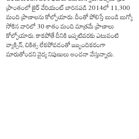
ప్రాంతంలో జైర్ వేరియంట్ బారినపడి 2014లో 11,300
మంది ప్రాణాలను కోల్పోయారు. దీంతో పోలిస్తే బుండి బుగ్యో
సోకిన వారిలో 30 శాతం మంది మాత్రమే ప్రాణాలు
కోల్పోయారు. కాకపోతే దీనికి ఇప్పటివరకు ఎటువంటి
వ్యాక్సిన్, చికిత్స లేకపోవడంతో ఇబ్బందికరంగా
మారుతోందని వైద్య నిపుణులు అంచనా వేస్తున్నారు.