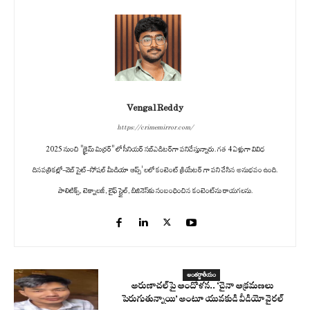
Vengal Reddy
https://crimemirror.com/
2025 నుంచి "క్రైమ్ మిర్రర్" లో సీనియర్ సబ్‌ఎడిటర్‌గా పనిచేస్తున్నారు. గత 4 ఏళ్లుగా వివిధ
దినపత్రికల్లో-వెబ్ సైట్-సోషల్ మీడియా ఆప్స్' లలో కంటెంట్ క్రియేటర్ గా పని చేసిన అనుభవం ఉంది.
పాలిటిక్స్‌, టెక్నాలజీ, లైఫ్‌ స్టైల్‌, బిజినెస్‌కు సంబంధించిన కంటెంట్‌ను రాయగలను.
అంతర్జాతీయం
అరుణాచల్‌పై ఆందోళన.. ‘చైనా ఆక్రమణలు
పెరుగుతున్నాయి’ అంటూ యువకుడి వీడియో వైరల్