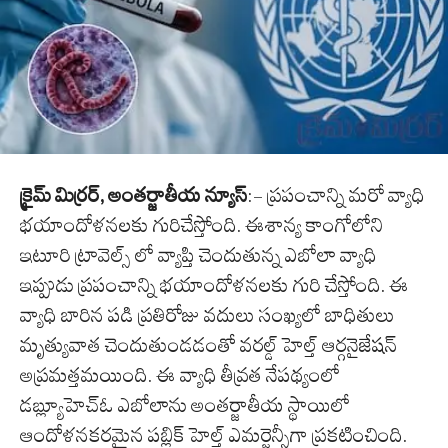
క్రైమ్ మిర్రర్, అంతర్జాతీయ న్యూస్
:- ప్రపంచాన్ని మరో వ్యాధి
భయాందోళనలకు గురిచేస్తోంది. ఈశాన్య కాంగోలోని
ఇటూరి ట్రావెల్స్ లో వ్యాప్తి చెందుతున్న ఎబోలా వ్యాధి
ఇప్పుడు ప్రపంచాన్ని భయాందోళనలకు గురి చేస్తోంది. ఈ
వ్యాధి బారిన పడి ప్రతిరోజు వదులు సంఖ్యలో బాధితులు
మృత్యువాత చెందుతుండడంతో వరల్డ్ హెల్త్ ఆర్గనైజేషన్
అప్రమత్తమయింది. ఈ వ్యాధి తీవ్రత నేపథ్యంలో
డబ్ల్యూహెచ్ఓ ఎబోలాను అంతర్జాతీయ స్థాయిలో
ఆందోళనకరమైన పబ్లిక్ హెల్త్ ఎమర్జెన్సీగా ప్రకటించింది.