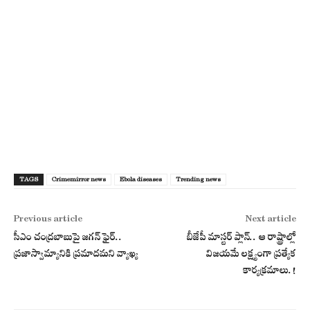
TAGS
Crimemirror news
Ebola diseases
Trending news
Previous article
Next article
సీఎం చంద్రబాబుపై జగన్‌ ఫైర్‌..
బీజేపీ మాస్టర్ ప్లాన్.. ఆ రాష్ట్రాల్లో
ప్రజాస్వామ్యానికి ప్రమాదమని వ్యాఖ్య
విజయమే లక్ష్యంగా ప్రత్యేక
కార్యక్రమాలు.!