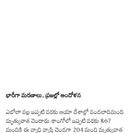
భారీగా మరణాలు.. ప్రజల్లో ఆందోళన
ఎబోలా వల్ల ఇప్పటి వరకు ఆయా దేశాల్లో వందలాదిమంది
మృత్యువాత చెందారు. కాంగోలో ఇప్పటి వరకు 867
మందికి ఈ వ్యాధి వ్యాప్తి చెందగా 204 మంది మృత్యువాత