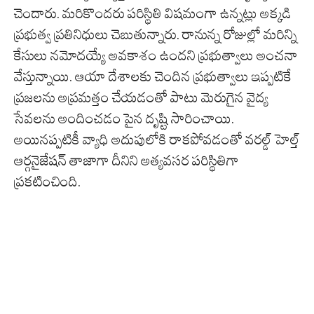
చెందారు. మరికొందరు పరిస్థితి విషమంగా ఉన్నట్లు అక్కడి
ప్రభుత్వ ప్రతినిధులు చెబుతున్నారు. రానున్న రోజుల్లో మరిన్ని
కేసులు నమోదయ్యే అవకాశం ఉందని ప్రభుత్వాలు అంచనా
వేస్తున్నాయి. ఆయా దేశాలకు చెందిన ప్రభుత్వాలు ఇప్పటికే
ప్రజలను అప్రమత్తం చేయడంతో పాటు మెరుగైన వైద్య
సేవలను అందించడం పైన దృష్టి సారించాయి.
అయినప్పటికీ వ్యాధి అదుపులోకి రాకపోవడంతో వరల్డ్ హెల్త్
ఆర్గనైజేషన్ తాజాగా దీనిని అత్యవసర పరిస్థితిగా
ప్రకటించింది.