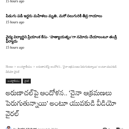
15 hours ago
పిడుగు పడి ఇద్దరు మహిళలు మృతి.. మరో నలుగురికి తీవ్ర గాయాలు
15 hours ago
వైద్య విద్యార్థిని ప్రియాంక కేసు- ‘హత్యాయత్నం’గా నమోదు చేయాలంటూ తండ్రి
ఫిర్యాదు
15 hours ago