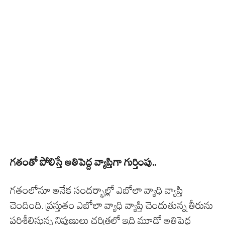
గతంతో పోలిస్తే అతిపెద్ద వ్యాప్తిగా గుర్తింపు..
గతంలోనూ అనేక సందర్భాల్లో ఎబోలా వ్యాధి వ్యాప్తి
చెందింది. ప్రస్తుతం ఎబోలా వ్యాధి వ్యాప్తి చెందుతున్న తీరును
పరిశీలిస్తున్న నిపుణులు చరిత్రలో ఇది మూడో అతిపెద్ద