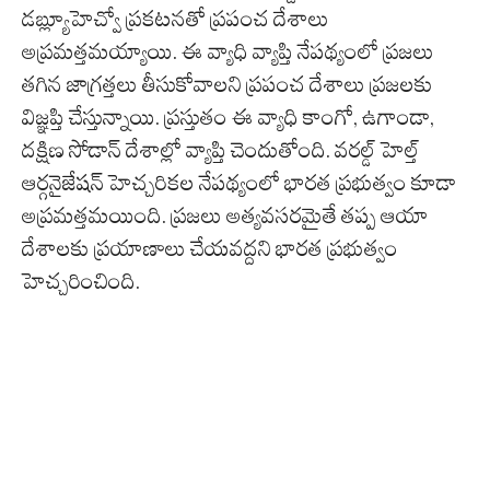
డబ్ల్యూహెచ్వో ప్రకటనతో ప్రపంచ దేశాలు
అప్రమత్తమయ్యాయి. ఈ వ్యాధి వ్యాప్తి నేపథ్యంలో ప్రజలు
తగిన జాగ్రత్తలు తీసుకోవాలని ప్రపంచ దేశాలు ప్రజలకు
విజ్ఞప్తి చేస్తున్నాయి. ప్రస్తుతం ఈ వ్యాధి కాంగో, ఉగాండా,
దక్షిణ సోడాన్ దేశాల్లో వ్యాప్తి చెందుతోంది. వరల్డ్ హెల్త్
ఆర్గనైజేషన్ హెచ్చరికల నేపథ్యంలో భారత ప్రభుత్వం కూడా
అప్రమత్తమయింది. ప్రజలు అత్యవసరమైతే తప్ప ఆయా
దేశాలకు ప్రయాణాలు చేయవద్దని భారత ప్రభుత్వం
హెచ్చరించింది.