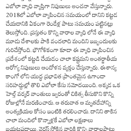
ఎబోలా వ్యాధి వ్యాప్తిగా నిపుణులు అంచనా వేస్తున్నారు.
2018లో ఎబోలా వ్యాపించిన సమయంలో దానిని కట్టడ
చేయడానికి ఏకంగా రెండేళ్ల పాటు సమయం పట్టినట్లు
తెలుస్తోంది. ప్రస్తుతం కొన్ని వారాల వ్యాధి లోనే ఈ వ్యాధి
మూడు దేశాలకు పాకి వందలాది మందిని ఇబ్బందులకు
గురిచేస్తోంది. భౌగోళికంగా కూడా ఈ వ్యాధి వ్యాపించిన
ప్రదేశంలో కట్టడి చేయడం చాలా కష్టమని అంతర్జాతీయ
ఆరోగ్య నిపుణులు ఆందోళన వ్యక్తం చేస్తున్నారు. ఈశాన్య
కాంగో లోని యుద్ధ ప్రభావిత ప్రాంతమైన ఉగాండా
సరిహద్దుల్లో తొలి ఎబోలా కేసు నమోదయింది. అక్కడ ఒక
హెల్త్ వర్కర్ వాంతులు జ్వరంతో చికిత్స తీసుకొని కొన్ని
రోజుల్లోనే మరణించారు. ఆ తరువాత ఆ మృతదేహాన్ని
అంత్యక్రియల కోసం ఇంటికి తరలించారు. దానిని తాకిన
చాలా మందిలో కొన్నాళ్లకే ఎబోలా లక్షణాలు
బయటపడ్డాయి. వైరస్ సోకిన వారికి కొన్ని వారాలపాటు