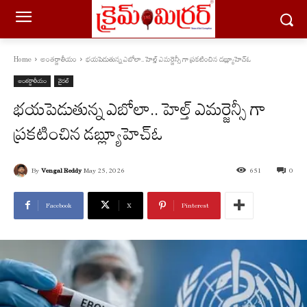
Home
అంతర్జాతీయం
భయపెడుతున్న ఎబోలా.. హెల్త్ ఎమర్జెన్సీ గా ప్రకటించిన డబ్ల్యూహెచ్ఓ
అంతర్జాతీయం
వైరల్
భయపెడుతున్న ఎబోలా.. హెల్త్ ఎమర్జెన్సీ గా
ప్రకటించిన డబ్ల్యూహెచ్ఓ
By
Vengal Reddy
May 25, 2026
651
0
Facebook
X
Pinterest