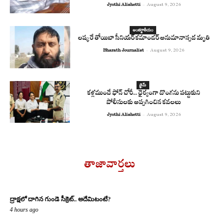
Jyothi Alishetti
-
August 9, 2026
అంతర్జాతీయం
లష్కరే తోయిబా సీనియర్ కమాండర్ అనుమానాస్పద మృతి
Bharath Journalist
-
August 9, 2026
క్రైమ్
కళ్లముందే ఫోన్ చోరీ.. ధైర్యంగా దొంగను పట్టుకుని
పోలీసులకు అప్పగించిన కవలలు
Jyothi Alishetti
-
August 9, 2026
తాజావార్తలు
ద్రాక్షలో దాగిన గుండె సీక్రెట్.. అదేమిటంటే?
4 hours ago