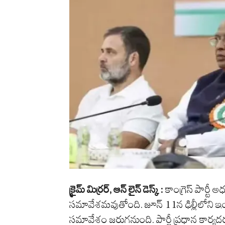
క్రైమ్ మిర్రర్, ఆన్ లైన్ డెస్క్ :
కాంగ్రెస్ పార్టీ అ
సమావేశమవుతోంది. జూన్ 11న ఢిల్లీలోన
సమావేశం జరుగనుంది. పార్టీ ప్రధాన కార్యదర్శ