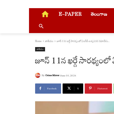
E-PAPER
తెలంగాణ
Home
జాతీయం
జూన్ 11న ఖర్గే సారథ్యంలో ఏఐసీసీ అత్యవసర సమావేశం..
జాతీయం
జూన్ 11న ఖర్గే సారథ్యంల
By
Crime Mirror
June 10, 2026
Facebook
X
Pinterest