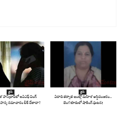
క్రైమ్
క్రైమ్
 హనీట్రాప్‌లో ఐఏఎఫ్ వింగ్
ఏడాది తర్వాత ఇంట్లో మహిళ అస్థిపంజరం..
హస్య సమాచారం లీక్ చేశాడా?
బెంగళూరులో షాకింగ్ ఘటన!