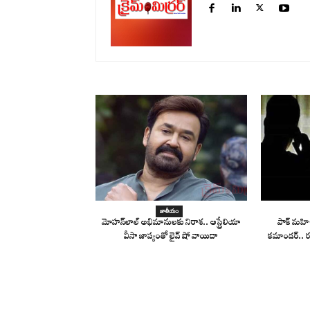
జాతీయం
మోహన్‌లాల్ అభిమానులకు నిరాశ.. ఆస్ట్రేలియా
పాక్ మహిళ
వీసా జాప్యంతో లైవ్ షో వాయిదా
కమాండర్.. ర