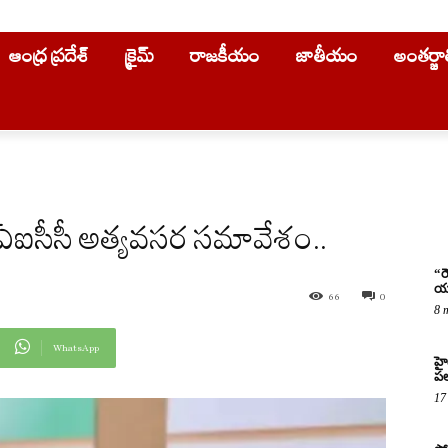
ఆంధ్ర ప్రదేశ్
క్రైమ్
రాజకీయం
జాతీయం
అంతర్జ
ో ఏఐసీసీ అత్యవసర సమావేశం..
“ర
యు
66
0
8 
WhatsApp
హై
పల
17