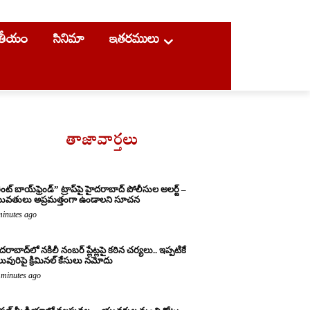
ాతీయం
సినిమా
ఇతరములు
తాజావార్తలు
ెంట్ బాయ్‌ఫ్రెండ్” ట్రాప్‌పై హైదరాబాద్ పోలీసుల అలర్ట్ –
వతులు అప్రమత్తంగా ఉండాలని సూచన
minutes ago
దరాబాద్‌లో నకిలీ నంబర్ ప్లేట్లపై కఠిన చర్యలు.. ఇప్పటికే
ువురిపై క్రిమినల్ కేసులు నమోదు
 minutes ago