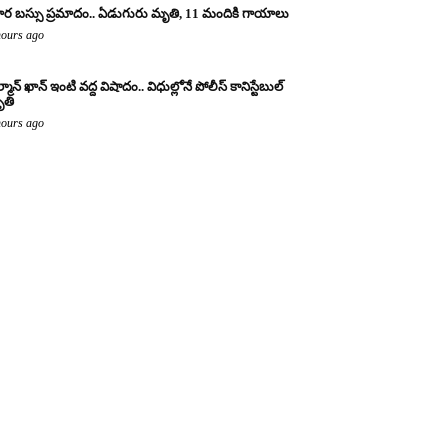
ర బస్సు ప్రమాదం.. ఏడుగురు మృతి, 11 మందికి గాయాలు
hours ago
్మాన్ ఖాన్ ఇంటి వద్ద విషాదం.. విధుల్లోనే పోలీస్ కానిస్టేబుల్
తి
hours ago