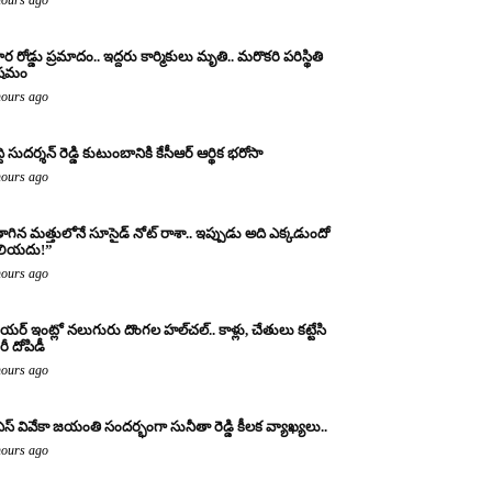
ర రోడ్డు ప్రమాదం.. ఇద్దరు కార్మికులు మృతి.. మరొకరి పరిస్థితి
ిషమం
hours ago
్ది సుదర్శన్ రెడ్డి కుటుంబానికి కేసీఆర్ ఆర్థిక భరోసా
hours ago
ాగిన మత్తులోనే సూసైడ్ నోట్ రాశా.. ఇప్పుడు అది ఎక్కడుందో
లియదు!”
hours ago
యర్ ఇంట్లో నలుగురు దొంగల హల్‌చల్.. కాళ్లు, చేతులు కట్టేసి
ీ దోపిడీ
hours ago
ఎస్ వివేకా జయంతి సందర్భంగా సునీతా రెడ్డి కీలక వ్యాఖ్యలు..
hours ago