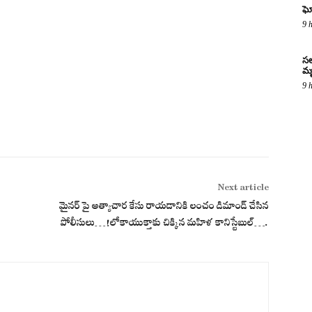
ఘో
9 
సల
మృ
9 
Next article
ా
మైనర్ పై అత్యాచార కేసు రాయ‌డానికి లంచం డిమాండ్ చేసిన
పోలీసులు…!లోకాయుక్తాకు చిక్కిన మ‌హిళ కానిస్టేబుల్‌….