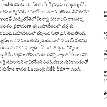
ఆదేశించింది. ఈ మేరకు పార్టీ ప్రధాన కార్యదర్శి కేసీ
ఏఐసీసీ అత్యవసర సమావేశం ప్రధాన ఎజెండా ఏమిటనేది
ఘో
వ
ు. అయితే మధ్యప్రదేశ్‌లో మీనాక్షి నటరాజన్ రాజ్యసభ్య
8 
చ్చిన అంశం ప్రధానంగా ఈ సమావేశంలో చర్చకు
్యచరణపై సమావేశంలో చర్చించనున్నారని తెలుస్తోంది.
పెద
8 
నికల అధికారులు తిరస్కరించడంతో కాంగ్రెస్ ప్రతినిధి
ంనాడు కలిసి ఫిర్యాదు చేసింది. తక్షణం చర్యలు
“త
దెబ్బతీసే చర్యని ఆరోపించింది. దీనిపై న్యాయపోరాటానికి
తె
8 
ీనాక్షి నటరాజన్ నామినేషన్ తిరస్కరణకు గురికావడంతో
్టిన మహేశ్ కావత్‌ విజయంపై బీజేపీ ధీమాగా ఉంది.
లా
మర
9 
వై
9 