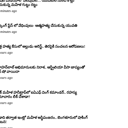
షల్ మీడియాలో వలపువల… యువకుల నుంచి కోట్లు
చుకున్న మహిళ గుట్టు రట్టు
 minutes ago
్కింగ్ ప్లేస్ లో వేధింపులు- ఆత్మహత్య చేసుకున్న యువతి
 minutes ago
్త హత్య కేసులో అల్లుడు అరెస్ట్.. తెరపైకి సంచలన ఆరోపణలు!
hours ago
హన్‌లాల్ అభిమానులకు నిరాశ.. ఆస్ట్రేలియా వీసా జాప్యంతో
వ్ షో వాయిదా
hours ago
క్ మహిళ హనీట్రాప్‌లో ఐఏఎఫ్ వింగ్ కమాండర్.. రహస్య
ాచారం లీక్ చేశాడా?
hours ago
ాది తర్వాత ఇంట్లో మహిళ అస్థిపంజరం.. బెంగళూరులో షాకింగ్
టన!
hours ago