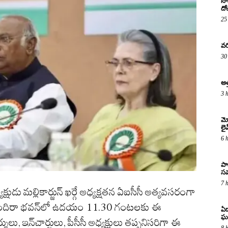
సో
దో
25
వర
30
అత
3 
మో
లై
6 
పా
సమ
7 
ధ్యక్షుడు మల్లికార్జున్ ఖర్గే అధ్యక్షతన ఏఐసీసీ అత్యవసరంగా
ి ఇందిరా భవన్‌లో ఉదయం 11.30 గంటలకు ఈ
ఏడ
ఘ
ులు, ఇన్‌చార్జులు, పీసీసీ అధ్యక్షులు తప్పనిసరిగా ఈ
8 