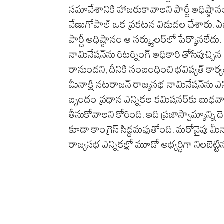
సమావేశానికి హాజరుకావాలని పార్టీ అధిష్ఠానం 
వేణుగోపాల్ ఒక ప్రకటన విడుదల చేశారు. 
పార్టీ అధిష్ఠానం ఆ సర్క్యులర్‌లో పేర్కొనలేద
నామినేషన్‌ను రిటర్నింగ్ అధికారి తోసిపు
రానుందని, దీనికి సంబంధించి భవిష్యత్ కార
మీనాక్షి నటరాజన్ రాజ్యసభ నామినేషన్‌ను ఎన్
బృందం ప్రధాన ఎన్నికల కమిషనర్‌కు‌ బుధవార
తీసుకోవాలని కోరింది. ఇది ప్రజాస్వామ్యాన్ని 
కూడా కాంగ్రెస్ సిద్ధమవుతోంది. మరోవైపు మ
రాజ్యసభ ఎన్నికల్లో మూడో అభ్యర్థిగా నిలబెట