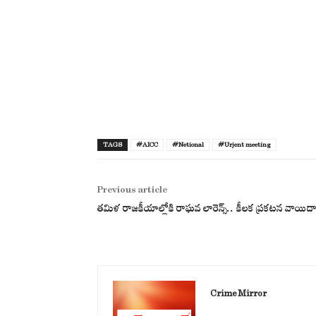
TAGS
#AICC
#Netional
#Urjent meeting
Previous article
తమిళ రాజకీయాల్లోకి రాఘవ లారెన్స్.. కీలక ప్రకటన వాయిద
Crime Mirror