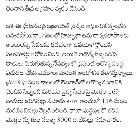
లెబనాన్ తీవ్ర ఆగ్రహం వ్యక్తం చేసింది.
ఇక ఈ ఘటనలపై ఇజ్రాయెల్ సైన్యం అధికారిక స్పందన
ఇవ్వకపోయినా.. గతంలో హిజ్బుల్లా తమ కార్యకలాపాలకు
అంబులెన్స్ సేవలను కవచంగా ఉపయోగిస్తోందని
పలుమార్లు ఆరోపించింది. అయితే ఆరోగ్య సిబ్బందిపై
దాడులు పెరుగుతున్న నేపథ్యంలో ప్రపంచ ఆరోగ్య సంస్థ
విడుదల చేసిన వివరాలు మరింత ఆందోళన కలిగిస్తున్నాయి.
ప్రస్తుత ఘర్షణల కాలంలో లెబనాన్‌లో ఆరోగ్య రంగానికి
చెందిన సిబ్బంది మరియు వైద్య సేవలపై మొత్తం 169
దాడులు జరిగినట్లు నమోదు కాగా, అందులో 116 మంది
మరణించినట్లు వెల్లడించింది. తాజా ఘర్షణలతో కలిపి
మొత్తం మృతుల సంఖ్య 3000 దాటినట్లు సమాచారం.