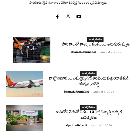
పాఠకులకు సరైన సమాచారం చేరేలా శివకృష్ణ నిరంతరం కృషి చేస్తున్నారు.
అంతర్జాతీయం
పాఠశాలలో కాల్పుల కలకలం.. ఆరుగురు మృతి
Bharath Journalist
-
August 7, 2026
అంతర్జాతీయం
గాల్లో విమానం.. ఎమర్జెన్సీ డోర్ తెరిచేందుకు ప్రయాణికుడి
యత్నం, అరెస్ట్
Bharath Journalist
-
August 6, 2026
అంతర్జాతీయం
గాలిలోని తేమతో నీరు.. 13 ఏళ్ల విద్యార్థి అద్భుత
ఆవిష్కరణ
Jyothi Alishetti
-
August 6, 2026