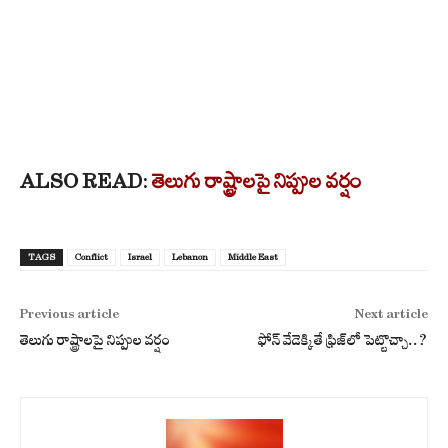
ALSO READ:
తెలుగు రాష్ట్రాలపై నిప్పుల వర్షం
TAGS
Conflict
Israel
Lebanon
Middle East
Previous article
Next article
తెలుగు రాష్ట్రాలపై నిప్పుల వర్షం
ఫోన్ వేడెక్కితే ఫ్రిజ్‌లో పెట్టొచ్చా..?