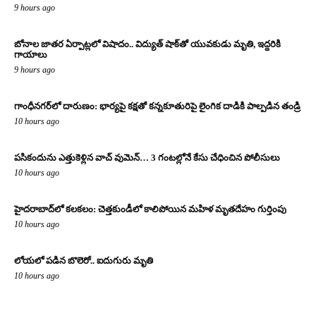
9 hours ago
బోనాల జాతర ఏర్పాట్లలో విషాదం.. విద్యుత్ షాక్‌తో యువకుడు మృతి, ఇద్దరికి
గాయాలు
9 hours ago
గాంధీనగర్‌లో దారుణం: భార్యపై కక్షతో కన్నకూతురిపై లైంగిక దాడికి పాల్పడిన తండ్రి
10 hours ago
పసికందును ఎత్తుకెళ్లిన వాచ్ వుమెన్… 3 గంటల్లోనే కేసు చేధించిన పోలీసులు
10 hours ago
హైదరాబాద్‌లో కలకలం: చెత్తకుండీలో కాలిపోయిన మహిళ మృతదేహం గుర్తింపు
10 hours ago
లోయలో పడిన బొలెరో.. ఐదుగురు మృతి
10 hours ago