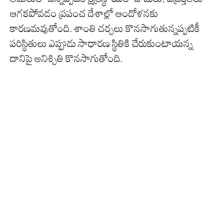
ఆగకపోవడం ప్రపంచ దేశాల్లో ఆందోళనకు
కారణమవుతోంది. శాంతి చర్చలు కొనసాగుతున్నప్పటికీ
పరిస్థితులు ఎప్పుడు సాధారణ స్థితికి చేరుకుంటాయన్న
దానిపై అనిశ్చితి కొనసాగుతోంది.