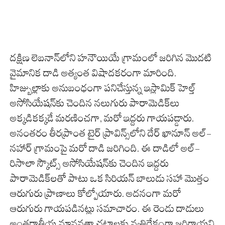
దక్షిణ లెబనాన్‌లోని హనౌయియే గ్రామంలో జరిగిన మొదటి
వైమానిక దాడి అత్యంత విషాదకరంగా మారింది.
హిజ్బుల్లాకు అనుబంధంగా పనిచేస్తున్న ఇస్లామిక్ హెల్త్
అసోసియేషన్‌కు చెందిన నలుగురు పారామెడిక్‌లు
అక్కడికక్కడే మరణించగా, మరో ఇద్దరు గాయపడ్డారు.
అనంతరం తీరప్రాంత టైర్ ప్రావిన్స్‌లోని దేర్ ఖానూన్ అల్-
నహార్ గ్రామంపై మరో దాడి జరిగింది. ఈ దాడిలో అల్-
రిసాలా స్కౌట్స్ అసోసియేషన్‌కు చెందిన ఇద్దరు
పారామెడిక్‌లతో పాటు ఒక సిరియన్ బాలుడు సహా మొత్తం
ఆరుగురు ప్రాణాలు కోల్పోయారు. అదనంగా మరో
ఆరుగురు గాయపడినట్లు సమాచారం. ఈ రెండు దాడులు
అంతర్జాతీయ మానవతా చట్టాలకు వ్యతిరేకంగా జరిగాయని