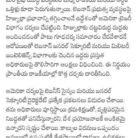
ఒత్తిళ్లు కూడా పెరుగుతున్నాయి. లెబనాన్ ప్రభుత్వ వ్యవస్థలపై
హిజ్బుల్లా ప్రభావాన్ని తగ్గించాలనే ఉద్దేశంతో అమెరికా ట్రెజరీ
విభాగం చర్యలు చేపట్టింది. హిజ్బుల్లాకు చట్టవిరుద్ధ మద్దతు
అందించడంతో పాటు గూఢచర్య సమాచారం చేరవేశారనే
ఆరోపణలతో లెబనాన్ జనరల్ సెక్యూరిటీ మరియు మిలిటరీ
ఇంటెలిజెన్స్ విభాగాలకు చెందిన ఇద్దరు ప్రస్తుత
అధికారులపై తొలిసారిగా ఆంక్షలు విధించింది. ఈ నిర్ణయం
ప్రాంతీయ రాజకీయాల్లో కొత్త చర్చకు దారితీసింది.
అమెరికా చర్యలపై లెబనీస్ సైన్యం మరియు జనరల్
సెక్యూరిటీ డైరెక్టరేట్ ప్రత్యేక ప్రకటనలు విడుదల చేశాయి.
తమ అధికారులు పూర్తిస్థాయి క్రమశిక్షణతో, వృత్తిపరమైన
నిబద్ధతతో పనిచేస్తున్నారని, దేశ ప్రయోజనాలకే అంకితమై
ఉన్నారని స్పష్టం చేశాయి. కాల్పుల విరమణ ఒప్పందం
అమలులో ఉన్నప్పటికీ క్షేత్రస్థాయిలో దాడులు, ఉద్రిక్తతలు