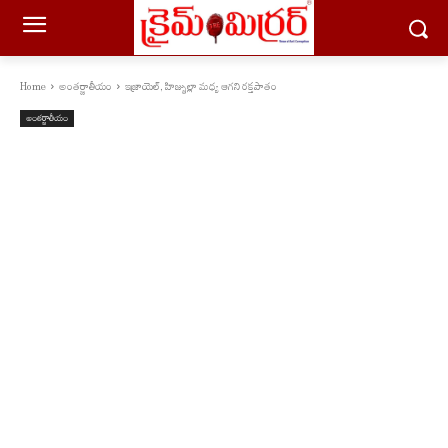
Home
అంతర్జాతీయం
ఇజ్రాయెల్, హిజ్బుల్లా మధ్య ఆగని రక్తపాతం
అంతర్జాతీయం