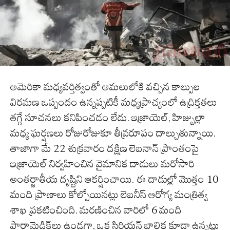
అమెరికా మధ్యవర్తిత్వంతో అమలులోకి వచ్చిన కాల్పుల
విరమణ ఒప్పందం ఉన్నప్పటికీ మధ్యప్రాచ్యంలో ఉద్రిక్తతలు
తగ్గే సూచనలు కనిపించడం లేదు. ఇజ్రాయెల్, హిజ్బుల్లా
మధ్య ఘర్షణలు రోజురోజుకూ తీవ్రరూపం దాల్చుతున్నాయి.
తాజాగా మే 22 శుక్రవారం దక్షిణ లెబనాన్ ప్రాంతంపై
ఇజ్రాయెల్ నిర్వహించిన వైమానిక దాడులు మరోసారి
అంతర్జాతీయ దృష్టిని ఆకర్షించాయి. ఈ దాడుల్లో మొత్తం 10
మంది ప్రాణాలు కోల్పోయినట్లు లెబనీస్ ఆరోగ్య మంత్రిత్వ
శాఖ ప్రకటించింది. మరణించిన వారిలో 6 మంది
పారామెడిక్‌లు ఉండగా, ఒక సిరియన్ బాలిక కూడా ఉన్నట్లు