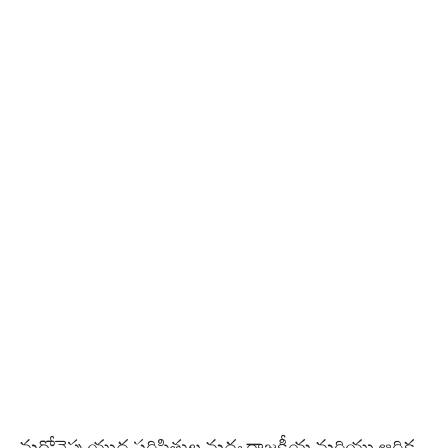
మరోవైపు యుద్ధ పరిస్థితుల మధ్య రాజకీయ మరియు ఆర్థిక