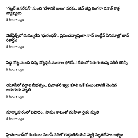
‘గట్టర్ జనరేషన్’ నుంచి ‘దేశానికి బలం’ వరకు.. జెన్-జీపై కంగనా రనౌత్ కొత్త
వ్యాఖ్యలు
8 hours ago
నెట్‌ఫ్లిక్స్‌లో దుమ్మురేన ‘ధురంధర్’.. ప్రపంచవ్యాప్తంగా నాన్-ఇంగ్లీష్ సినిమాల్లో టాప్
రికార్డు!
8 hours ago
పెద్ద నోట్ల నుంచి చిన్న నోట్లపైకి ముఠాల ఫోకస్..! దేశంలో పెరుగుతున్న నకిలీ కరెన్సీ
8 hours ago
యూపీలో వర్షాల బీభత్సం.. పురాతన ఇల్లు కూలి ఒకే కుటుంబానికి చెందిన
ఆరుగురు మృతి
8 hours ago
మార్కాపురంలో విషాదం.. పాము కాటుతో మహిళా రైతు మృతి
8 hours ago
హైదరాబాద్‌లో కలకలం: మూసీ నదిలో గుర్తుతెలియని వ్యక్తి మృతదేహం లభ్యం