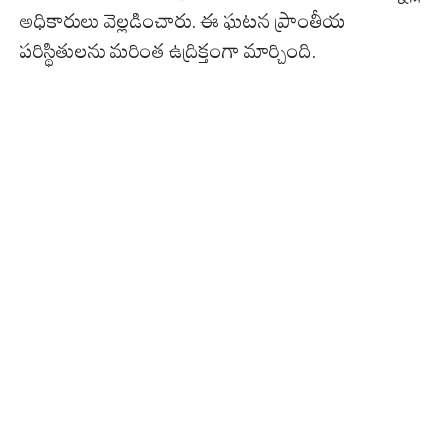
అధికారులు వెల్లడించారు. ఈ ఘటన ప్రాంతీయ
పరిస్థితులను మరింత ఉద్రిక్తంగా మార్చింది.