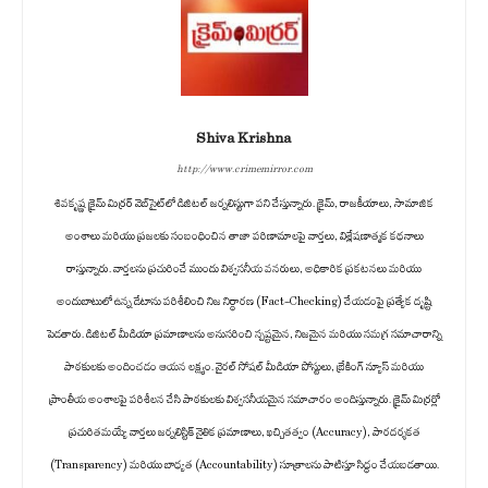
Shiva Krishna
http://www.crimemirror.com
శివకృష్ణ క్రైమ్ మిర్రర్ వెబ్‌సైట్‌లో డిజిటల్ జర్నలిస్టుగా పని చేస్తున్నారు. క్రైమ్, రాజకీయాలు, సామాజిక
అంశాలు మరియు ప్రజలకు సంబంధించిన తాజా పరిణామాలపై వార్తలు, విశ్లేషణాత్మక కథనాలు
రాస్తున్నారు. వార్తలను ప్రచురించే ముందు విశ్వసనీయ వనరులు, అధికారిక ప్రకటనలు మరియు
అందుబాటులో ఉన్న డేటాను పరిశీలించి నిజ నిర్ధారణ (Fact-Checking) చేయడంపై ప్రత్యేక దృష్టి
పెడతారు. డిజిటల్ మీడియా ప్రమాణాలను అనుసరించి స్పష్టమైన, నిజమైన మరియు సమగ్ర సమాచారాన్ని
పాఠకులకు అందించడం ఆయన లక్ష్యం. వైరల్ సోషల్ మీడియా పోస్టులు, బ్రేకింగ్ న్యూస్ మరియు
ప్రాంతీయ అంశాలపై పరిశీలన చేసి పాఠకులకు విశ్వసనీయమైన సమాచారం అందిస్తున్నారు. క్రైమ్ మిర్రర్లో
ప్రచురితమయ్యే వార్తలు జర్నలిస్టిక్ నైతిక ప్రమాణాలు, ఖచ్చితత్వం (Accuracy), పారదర్శకత
(Transparency) మరియు బాధ్యత (Accountability) సూత్రాలను పాటిస్తూ సిద్ధం చేయబడతాయి.