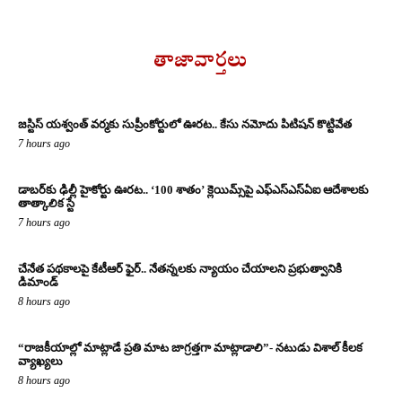
తాజావార్తలు
జస్టిస్ యశ్వంత్ వర్మకు సుప్రీంకోర్టులో ఊరట.. కేసు నమోదు పిటిషన్ కొట్టివేత
7 hours ago
డాబర్‌కు ఢిల్లీ హైకోర్టు ఊరట.. ‘100 శాతం’ క్లెయిమ్స్‌పై ఎఫ్‌ఎస్‌ఎస్‌ఏఐ ఆదేశాలకు
తాత్కాలిక స్టే
7 hours ago
చేనేత పథకాలపై కేటీఆర్ ఫైర్.. నేతన్నలకు న్యాయం చేయాలని ప్రభుత్వానికి
డిమాండ్
8 hours ago
“రాజకీయాల్లో మాట్లాడే ప్రతి మాట జాగ్రత్తగా మాట్లాడాలి”- నటుడు విశాల్ కీలక
వ్యాఖ్యలు
8 hours ago