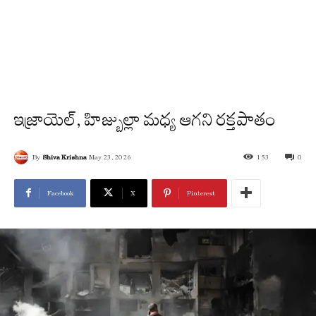
ఇజ్రాయెల్, హిజ్బుల్లా మధ్య ఆగని రక్తపాతం
By
Shiva Krishna
May 23, 2026
153
0
Facebook
X
Pinterest