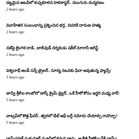
దట్టమైన అటవీలో కుప్పకూలిన హెలికాప్టర్.. నలుగురు దుర్మరణం
2 hours ago
వివాహేతర సంబంధాన్ని ప్రశ్నించిన భర్త.. చివరికి దారుణ హత్య
2 hours ago
నటిపై లైంగిక దాడి.. బాలీవుడ్ దర్శకుడు షకీల్ నూరానీ అరెస్ట్
2 hours ago
విశ్వనాథ్ అండ్ సన్స్ ట్రైలర్.. సూర్య నటనకు ఫిదా అవుతున్న ఫ్యాన్స్!
5 hours ago
జాన్వీ-శ్రీలీల కాంబోలో డార్క్ క్రైమ్ థ్రిల్లర్.. ఒకే హీరో కోసం ఇద్దరి మధ్య వార్!
5 hours ago
వాట్సప్‌లో కొత్త ఫీచర్.. త్వరలో డేట్ ఆఫ్ బర్త్ నమోదు చేయాల్సి రావొచ్చా?
5 hours ago
రామ్‌చరణ్‌-సుకుమార్‌ మూవీలో కన్నడ భామ.. ఆ క్రేజీ హీరోయిన్‌కే ఛాన్స్?