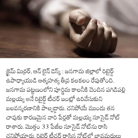
క్రైమ్ మిర్రర్, ఆన్ లైన్ డెస్క్ : జనగామ జిల్లాలో రిటైర్డ్
ఉపాధ్యాయుడి ఆత్మహత్య తీవ్ర కలకలం రేపుతోంది.
జనగామ పట్టణంలోని పూర్ణిమ కాలనీకి చెందిన పగిడిపల్లి
మల్లయ్య అనే రిటైర్డ్ టీచర్ ఇంట్లో ఉరివేసుకుని
బలవన్మరణానికి పాల్పడ్డారు. చనిపోయే ముందు తన
చావుకు కారణమైన వారి పేర్లతో మల్లయ్య సూసైడ్ నోట్
రాశారు. మొత్తం 33 పేజీల సూసైడ్ నోట్‌ను రాసి
చనిపోయారు. రిటైర్డ్ టీచర్ రాసిన నోట్‌లో బావమర్దులు