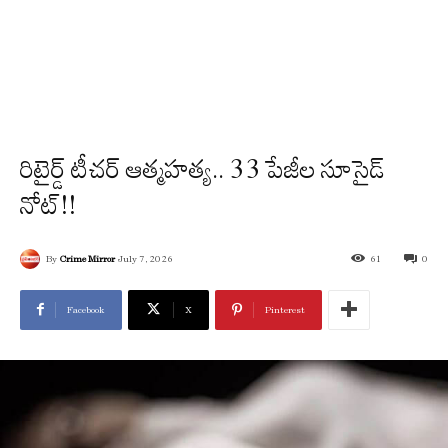
రిటైర్డ్ టీచర్ ఆత్మహత్య..​ 33 పేజీల సూసైడ్
నోట్!!
By
Crime Mirror
July 7, 2026
61
0
Facebook
X
Pinterest