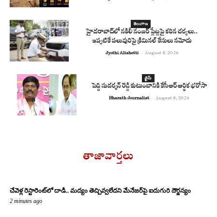
తెలంగాణ
హైదరాబాద్‌లో నకిలీ నంబర్ ప్లేట్లపై కఠిన చర్యలు..
ఇప్పటికే పలువురిపై క్రిమినల్ కేసులు నమోదు
Jyothi Alishetti
-
August 8, 2026
క్రైమ్
పెద్ది సుదర్శన్ రెడ్డి కుటుంబానికి కేసీఆర్ ఆర్థిక భరోసా
Bharath Journalist
-
August 8, 2026
తాజావార్తలు
చేవెళ్ల రెస్టారెంట్‌లో దాడి.. మద్యం తెచ్చివ్వలేదని మేనేజర్‌పై ఐదుగురి దౌర్జన్యం
2 minutes ago