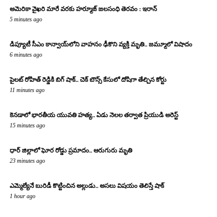
అమెరికా వైఖరి మారే వరకు హర్మూజ్‌ జలసంధి తెరవం : ఇరాన్‌
5 minutes ago
డిప్యూటీ సీఎం కాన్వాయ్‌లోని వాహనం ఢీకొని వ్యక్తి మృతి.. జమ్మూలో విషాదం
6 minutes ago
పైలట్ రోహిత్ రెడ్డికి బిగ్ షాక్.. చెక్ బౌన్స్ కేసులో దోషిగా తేల్చిన కోర్టు
11 minutes ago
కెనడాలో భారతీయ యువతి హత్య.. ఏడు నెలల తర్వాత ప్రియుడి అరెస్ట్
15 minutes ago
ధార్ జిల్లాలో ఘోర రోడ్డు ప్రమాదం.. ఆరుగురు మృతి
23 minutes ago
ఎమ్మెల్యేనే బురిడీ కొట్టించిన అల్లుడు.. అసలు విషయం తెలిస్తే షాక్
1 hour ago