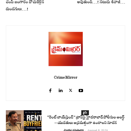
చంపి బంగారం దోచుకెళ్లిన
అవుతుంది…! నటుడు శివాజీ…
దుండ‌గులు…!
Crime Mirror
క్రైమ్
“రెంట్ బాయ్‌ఫ్రెండ్” ట్రాప్‌పై హైదరాబాద్ పోలీసుల అలర్ట్
– యువతులు అప్రమత్తంగా ఉండాలని సూచన
Jyothi Alishetti
-
August 8, 2026