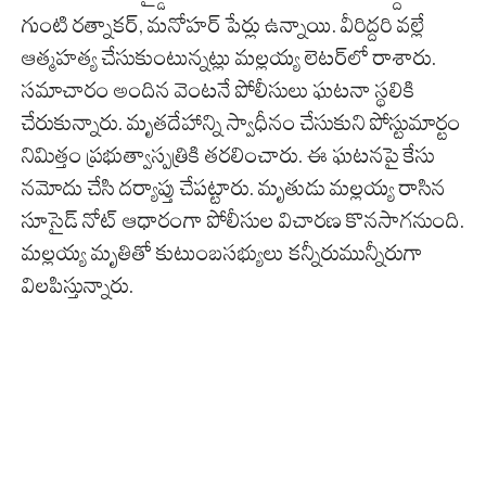
గుంటి రత్నాకర్, మనోహర్ పేర్లు ఉన్నాయి. వీరిద్దరి వల్లే
ఆత్మహత్య చేసుకుంటున్నట్లు మల్లయ్య లెటర్‌లో రాశారు.
సమాచారం అందిన వెంటనే పోలీసులు ఘటనా స్థలికి
చేరుకున్నారు. మృతదేహాన్ని స్వాధీనం చేసుకుని పోస్టుమార్టం
నిమిత్తం ప్రభుత్వాస్పత్రికి తరలించారు. ఈ ఘటనపై కేసు
నమోదు చేసి దర్యాప్తు చేపట్టారు. మృతుడు మల్లయ్య రాసిన
సూసైడ్ నోట్ ఆధారంగా పోలీసుల విచారణ కొనసాగనుంది.
మల్లయ్య మృతితో కుటుంబసభ్యులు కన్నీరుమున్నీరుగా
విలపిస్తున్నారు.