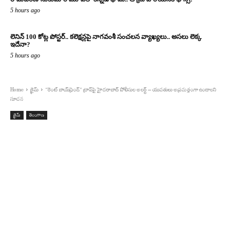
5 hours ago
లెనిన్ 100 కోట్ల పోస్టర్‌.. కలెక్షన్లపై నాగవంశీ సంచలన వ్యాఖ్యలు.. అసలు లెక్క
ఇదేనా?
5 hours ago