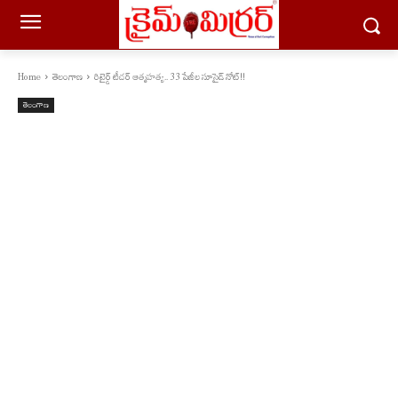
Home
తెలంగాణ
రిటైర్డ్ టీచర్ ఆత్మహత్య..​ 33 పేజీల సూసైడ్ నోట్!!
తెలంగాణ