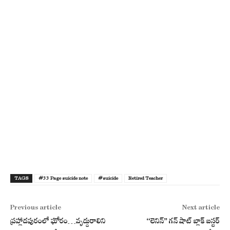
TAGS
#33 Page suicide note
#suicide
Retired Teacher
Previous article
Next article
ప్రహ్లాదపురంలో ఘోరం…వృద్దురాలిని
“లెనిన్” గన్ షాట్ బ్లాక్ బస్టర్