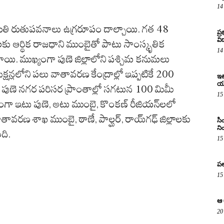
14
 నైరుతి రుతుపవనాలు ఉగ్రరూపం దాల్చాయి. గత 48
ప్
విద
లకు ఆర్థిక రాజధాని ముంబైతో పాటు సాంస్కృతిక
14
ాయి. ముఖ్యంగా పుణె జిల్లాలోని పశ్చిమ కనుమలు
న్లలోని పలు వాతావరణ కేంద్రాల్లో ఇప్పటికే 200
ఇటు
య
 పుణె నగర పరిసర ప్రాంతాల్లో సగటున 100 మిమీ
15
గా ఇటు పుణె, అటు ముంబై, కొంకణ్ రీజియన్‌లలో
ాతావరణ శాఖ ముంబై, ఠాణే, పాల్ఘర్, రాయ్‌గఢ్ జిల్లాలకు
సి
ని
ది.
15
పల
15
ఆ 
20