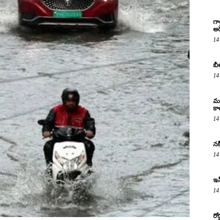
గా
అరె
14
బీ
14
మద
కా
14
నక
14
ఇన
14
రో