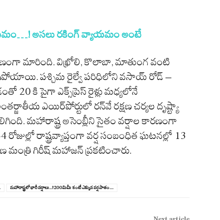
్యాయమం…! అస‌లు ర‌కింగ్ వ్యాయ‌మం అంటే
ణంగా మారింది. విఖ్రోలి, కొలాబా, మాతుంగ వంటి
గిపోయాయి. పశ్చిమ రైల్వే పరిధిలోని వసాయ్ రోడ్ –
తో 20 కి పైగా ఎక్స్‌ప్రెస్ రైళ్లు మధ్యలోనే
్జాతీయ ఎయిర్‌పోర్టులో రన్‌వే రక్షణ చర్యల దృష్ట్యా
ది. మహారాష్ట్ర అసెంబ్లీని సైతం వర్షాల కారణంగా
రోజుల్లో రాష్ట్రవ్యాప్తంగా వర్ష సంబంధిత ఘటనల్లో 13
ణ మంత్రి గిరీష్ మహాజన్ ప్రకటించారు.
.
మహారాష్ట్రలో భారీ వ‌ర్షాలు...!200మిమీ కంటే ఎక్కువ వ‌ర్ష‌పాతం....