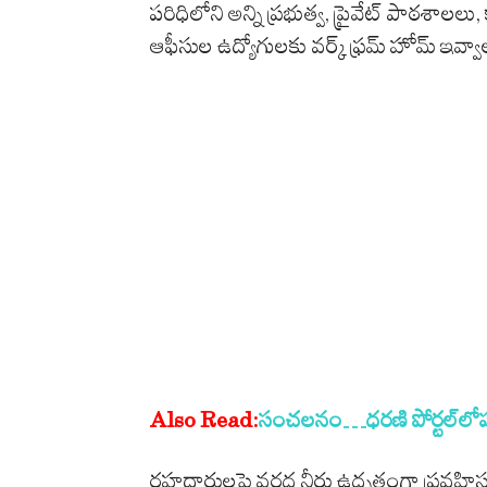
పరిధిలోని అన్ని ప్రభుత్వ, ప్రైవేట్ పాఠశాలలు,
ఆఫీసుల ఉద్యోగులకు వర్క్ ఫ్రమ్ హోమ్ ఇవ్వా
Also Read:
సంచ‌ల‌నం…ధ‌రణి పోర్ట‌ల్‌
రహదారులపై వరద నీరు ఉధృతంగా ప్రవహిస్తు