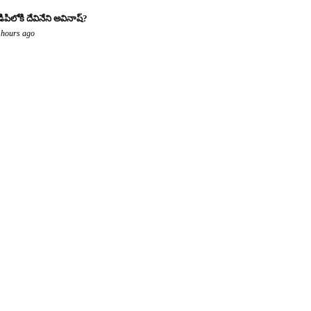
డిపిలోకి దేవినేని అవినాష్?
 hours ago