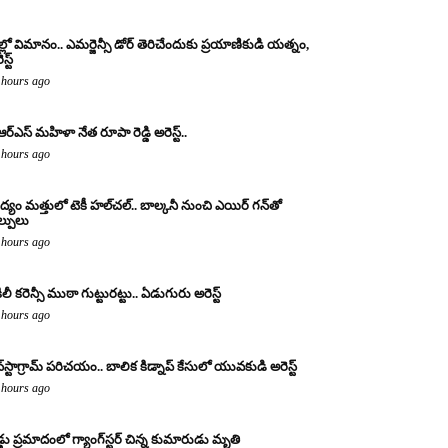
ల్లో విమానం.. ఎమర్జెన్సీ డోర్ తెరిచేందుకు ప్రయాణికుడి యత్నం,
స్ట్
 hours ago
ఆర్ఎస్ మహిళా నేత రూపా రెడ్డి అరెస్ట్..
 hours ago
్యం మత్తులో టెకీ హల్‌చల్.. బాల్కనీ నుంచి ఎయిర్ గన్‌తో
ల్పులు
 hours ago
ిలీ కరెన్సీ ముఠా గుట్టురట్టు.. ఏడుగురు అరెస్ట్
 hours ago
్‌స్టాగ్రామ్ పరిచయం.. బాలిక కిడ్నాప్ కేసులో యువకుడి అరెస్ట్
 hours ago
డ్డు ప్రమాదంలో గ్యాంగ్‌స్టర్ చిన్న కుమారుడు మృతి