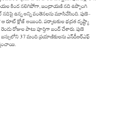
యల కింద నలిగిపోగా, ఇంద్రాయణి నది ఉప్పొంగి
్ నదిపై ఉన్న అన్ని వంతెనలను మూసివేసింది. పుణె-
ఆ రూట్ క్లోజ్ అయింది. పర్యాటకుల భద్రత దృష్ట్యా
 రెండు రోజుల పాటు పూర్తిగా బంద్ చేశారు. పుణె
ేట్ బస్సులోని 37 మంది ప్రయాణికులను ఎన్‌డీఆర్ఎఫ్
్షించాయి.