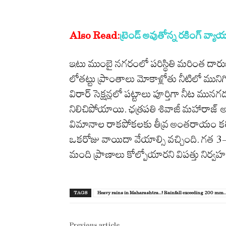
Also Read:
ట్రెండ్ అవుతోన్న రకింగ్ వ
ఇటు ముంబై నగరంలో పరిస్థితి మరింత దారు
లోతట్టు ప్రాంతాలు మోకాళ్లోతు నీటిలో ముని
విరార్ సెక్షన్లలో పట్టాలు పూర్తిగా నీట మునగడం
నిలిచిపోయాయి. ఛత్రపతి శివాజీ మహారాజ్ అంతర
విమానాల రాకపోకలకు తీవ్ర అంతరాయం కలిగిం
ఒకరోజు వాయిదా వేయాల్సి వచ్చింది. గత 3-4 
మంది ప్రాణాలు కోల్పోయారని విపత్తు నిర్వహ
TAGS
Heavy rains in Maharashtra...! Rainfall exceeding 200 mm..