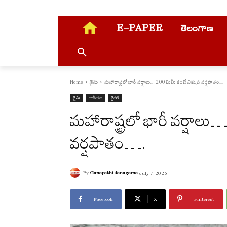
E-PAPER
తెలంగాణ
Home
క్రైమ్
మహారాష్ట్రలో భారీ వ‌ర్షాలు...! 200 మిమీ కంటే ఎక్కువ వ‌ర్ష‌పాతం....
క్రైమ్
జాతీయం
వైరల్
మహారాష్ట్రలో భారీ వ‌ర్షాల
వ‌ర్ష‌పాతం….
By
Ganapathi Janagama
July 7, 2026
Facebook
X
Pinterest