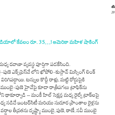
టి
20
ండియాలో కేవ‌లం రూ. 35…! అమెరికా మహిళ షాకింగ్
్య రవాణా వ్యవస్థ పూర్తిగా పడకేసింది.
ఎక్స్‌ప్రెస్‌వే లోని ఖోపోలి-కుస్గావ్ మిస్సింగ్ లింక్
్డాయి. టన్నుల కొద్దీ రాళ్లు, మట్టి రోడ్డుపైకి
ముంబై-పుణె హైవేపై కూడా రాత్రీపగలు ట్రాఫిక్‌ను
ని థాకూర్వాడి – మంకీ హిల్ సెక్షన్ల మధ్య రైల్వే ట్రాక్‌లపై
య నడిచే ఇంటర్‌సిటీ మరియు సుదూర ప్రాంతాల రైళ్లను
. వర్షాల తీవ్రతను దృష్ట్యా ముంబై, పుణె, ఠాణే, నవీ ముంబై