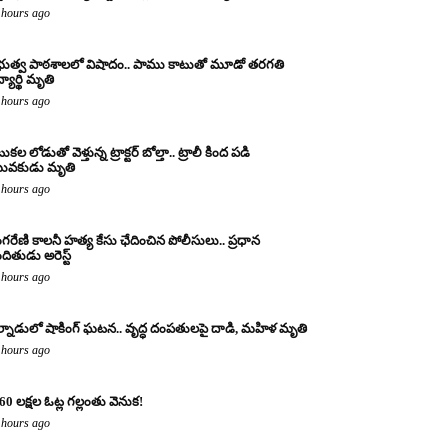
 hours ago
రభుత్వ పాఠశాలలో విషాదం.. పాము కాటుతో మూడో తరగతి
్యార్థి మృతి
 hours ago
కల లోడుతో వెళ్తున్న ట్రాక్టర్ బోల్తా.. ట్రాలీ కింద పడి
ువకుడు మృతి
 hours ago
ంగరేణి కాలనీ హత్య కేసు ఛేదించిన పోలీసులు.. ప్రధాన
ందితుడు అరెస్ట్
 hours ago
్నాడులో షాకింగ్ ఘటన.. వృద్ధ దంపతులపై దాడి, మహిళ మృతి
 hours ago
60 లక్షల ఓట్ల గల్లంతు వెనుక!
 hours ago