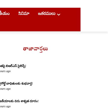
ాతీయం
సినిమా
ఇతరములు
తాజావార్తలు
ితపై బిఆర్ఎస్ సైలెన్స్!
hours ago
్రిగోల్డ్ బాధితులకు శుభవార్త!
hours ago
జకీయాలకు చిరు శాశ్వత దూరం!
hours ago