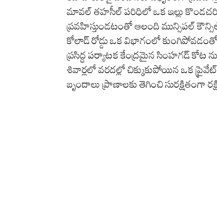
మావల్ తహసీల్ పరిధిలో ఒక ఇల్లు కొండచరి
ప్రవహిస్తుండటంతో ఆలంది మున్సిపల్ కౌన్సిల
కోలాడ్ రోడ్డు ఒక విభాగంలో కుంగిపోవడంతో 
ప్రసిద్ధ పర్యాటక కేంద్రమైన సింహగడ్ కోట ను
శివార్లలో వరదల్లో చిక్కుకుపోయిన ఒక ప్రైవ
బృందాలు ప్రాణాలకు తెగించి సురక్షితంగా రక