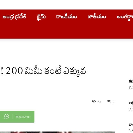
ఆంధ్ర ప్రదేశ్
క్రైమ్
రాజకీయం
జాతీయం
అంతర్జ
ు…! 200 మిమీ కంటే ఎక్కువ
కవ
3 
72
0
అగ
3 
WhatsApp
రా
3 