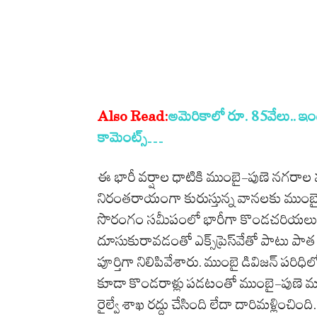
Also Read:
అమెరికాలో రూ. 85వేలు.. ఇ
కామెంట్స్‌…
ఈ భారీ వర్షాల ధాటికి ముంబై-పుణె నగరాల మధ
నిరంతరాయంగా కురుస్తున్న వానలకు ముంబై-పుణె 
సొరంగం సమీపంలో భారీగా కొండచరియలు విరిగిపడ
దూసుకురావడంతో ఎక్స్‌ప్రెస్‌వేతో పాటు పాత 
పూర్తిగా నిలిపివేశారు. ముంబై డివిజన్ పరిధిలో
కూడా కొండరాళ్లు పడటంతో ముంబై-పుణె మధ్
రైల్వే శాఖ రద్దు చేసింది లేదా దారిమళ్లించింది