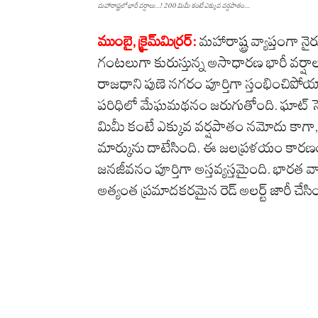
మహారాష్ట్రలో భారీ వ‌ర్షాలు...! 200 మిమీ కంటే ఎక్కువ వ‌ర్ష‌పాతం....
ముంబై, క్రైమ్‌మిర్ర‌ర్‌:
మహారాష్ట్ర వ్యాప్తంగా
గంటలుగా కురుస్తున్న అసాధారణ భారీ వర్షా
రాజధాని పుణె నగరం పూర్తిగా స్తంభించిపోయ
పరిధిలో మేఘమథనం జరుగుతోంది. ఘాట్ సెక్ష
మిమీ కంటే ఎక్కువ వర్షపాతం నమోదు కాగా,
మార్కును దాటేసింది. ఈ జలప్రళయం కారణం
జనజీవనం పూర్తిగా అస్తవ్యస్తమైంది. భారత వ
అత్యంత ప్రమాదకరమైన రెడ్ అలర్ట్ జారీ చేసిం