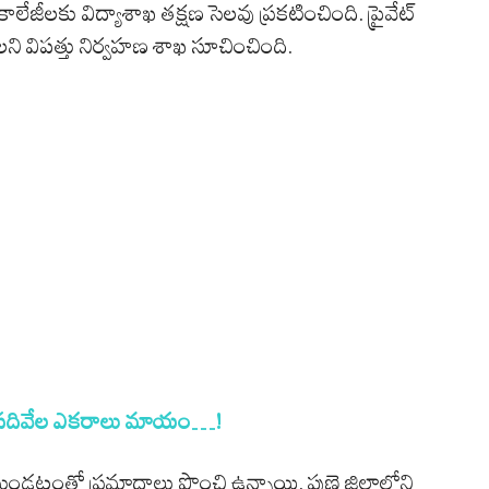
 కాలేజీలకు విద్యాశాఖ తక్షణ సెలవు ప్రకటించింది. ప్రైవేట్
లని విపత్తు నిర్వహణ శాఖ సూచించింది.
లోప‌దివేల ఎక‌రాలు మాయం…!
ండటంతో ప్రమాదాలు పొంచి ఉన్నాయి. పుణె జిల్లాలోని