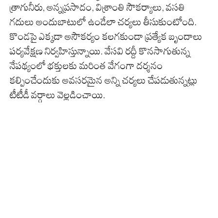
త్రాగునీరు, అన్నప్రసాదం, విశ్రాంతి సౌకర్యాలు, వసతి
గదులు అందుబాటులో ఉండేలా చర్యలు తీసుకుంటోంది.
కొండపై ఎక్కడా అసౌకర్యం కలగకుండా ప్రత్యేక బృందాలు
పర్యవేక్షణ నిర్వహిస్తున్నాయి. వేసవి రద్దీ కొనసాగుతున్న
నేపథ్యంలో భక్తులకు మరింత వేగంగా దర్శనం
కల్పించేందుకు అవసరమైన అన్ని చర్యలు చేపడుతున్నట్లు
టీటీడీ వర్గాలు వెల్లడించాయి.