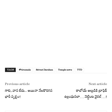
TAGS
#tirumala
Srivari Darshan
Temple news
TTD
Previous article
Next article
గాలి, వాన లేదు.. అయినా నేలకొరిగిన
కాబోయే అల్లుడికి ట్రాఫిక్
భారీ వృక్షం!
ఉల్లంఘనలా… నెట్టింట వైర‌ల్‌…!