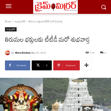
Home
ఆంధ్ర ప్రదేశ్
తిరుమల భక్తులకు టీటీడీ మరో శుభవార్త
ఆంధ్ర ప్రదేశ్
తిరుమల భక్తులకు టీటీడీ మరో శుభవార్త
By
Shiva Krishna
May 30, 2026
136
0
Facebook
X
Pinterest