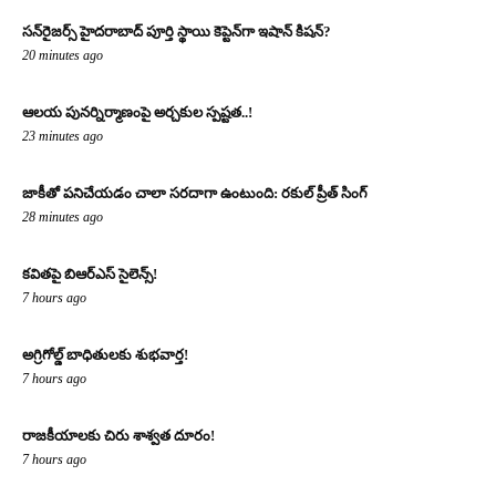
సన్‌రైజర్స్ హైదరాబాద్ పూర్తి స్థాయి కెప్టెన్‌గా ఇషాన్ కిషన్?
20 minutes ago
ఆలయ పునర్నిర్మాణంపై అర్చకుల స్పష్టత..!
23 minutes ago
జాకీతో పనిచేయడం చాలా సరదాగా ఉంటుంది: రకుల్ ప్రీత్ సింగ్
28 minutes ago
కవితపై బిఆర్ఎస్ సైలెన్స్!
7 hours ago
అగ్రిగోల్డ్ బాధితులకు శుభవార్త!
7 hours ago
రాజకీయాలకు చిరు శాశ్వత దూరం!
7 hours ago