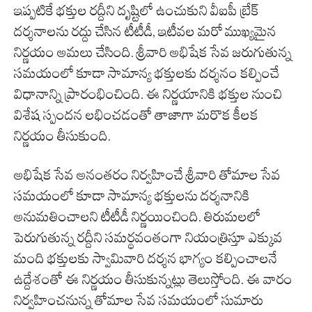
ఇప్పటికే భక్తుల రద్దీని దృష్టిలో ఉంచుకుని వీఐపీ బ్రేక్
దర్శనాలను రద్దు చేసిన టీటీడీ, ఇటీవల మరో ముఖ్యమైన
నిర్ణయం అమలు చేసింది. శ్రీవారి అభిషేక సేవ జరుగుతున్న
సమయంలో కూడా సామాన్య భక్తులకు దర్శనం కల్పించే
విధానాన్ని ప్రారంభించింది. ఈ నిర్ణయానికి భక్తుల నుంచి
విశేష స్పందన లభించడంతో తాజాగా మరొక కీలక
నిర్ణయం తీసుకుంది.
అభిషేక సేవ అనంతరం నిర్వహించే శ్రీవారి తోమాల సేవ
సమయంలో కూడా సామాన్య భక్తులను దర్శనానికి
అనుమతించాలని టీటీడీ నిర్ణయించింది. తిరుమలలో
పెరుగుతున్న రద్దీని సమర్థవంతంగా నియంత్రిస్తూ ఎక్కువ
మంది భక్తులకు స్వామివారి దర్శన భాగ్యం కల్పించాలనే
ఉద్దేశంతో ఈ నిర్ణయం తీసుకున్నట్లు తెలుస్తోంది. ఈ వారం
నిర్వహించనున్న తోమాల సేవ సమయంలో సుమారు