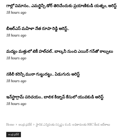
గాల్లో విమానం.. ఎమర్జెన్సీ డోర్ తెరిచేందుకు ప్రయాణికుడి యత్నం, అరెస్ట్
18 hours ago
బీఆర్ఎస్ మహిళా నేత రూపా రెడ్డి అరెస్ట్..
18 hours ago
మద్యం మత్తులో టెకీ హల్‌చల్.. బాల్కనీ నుంచి ఎయిర్ గన్‌తో కాల్పులు
18 hours ago
నకిలీ కరెన్సీ ముఠా గుట్టురట్టు.. ఏడుగురు అరెస్ట్
18 hours ago
ఇన్‌స్టాగ్రామ్ పరిచయం.. బాలిక కిడ్నాప్ కేసులో యువకుడి అరెస్ట్
18 hours ago