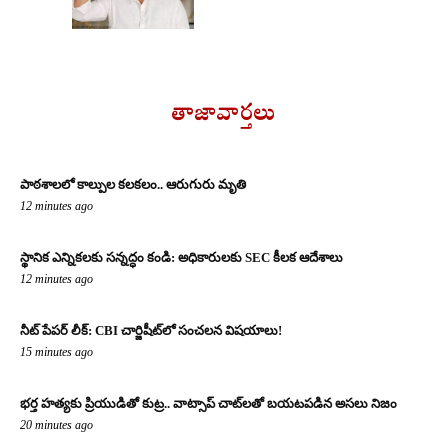
తాజావార్తలు
పాఠశాలలో కాల్పుల కలకలం.. ఆరుగురు మృతి
12 minutes ago
స్థానిక ఎన్నికలకు సన్నద్ధం కండి: అధికారులకు SEC కీలక ఆదేశాలు
12 minutes ago
నీట్ పేపర్ లీక్: CBI చార్జిషీట్‌లో సంచలన విషయాలు!
15 minutes ago
భర్త హత్యకు ప్రియుడితో కుట్ర.. వాట్సాప్ చాట్‌లతో బయటపడిన అసలు నిజం
20 minutes ago