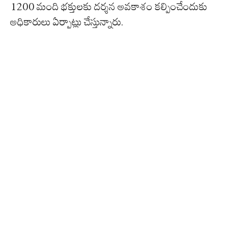
1200 మంది భక్తులకు దర్శన అవకాశం కల్పించేందుకు
అధికారులు ఏర్పాట్లు చేస్తున్నారు.