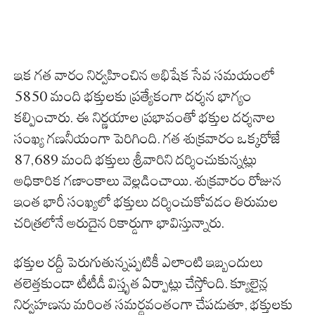
ఇక గత వారం నిర్వహించిన అభిషేక సేవ సమయంలో
5850 మంది భక్తులకు ప్రత్యేకంగా దర్శన భాగ్యం
కల్పించారు. ఈ నిర్ణయాల ప్రభావంతో భక్తుల దర్శనాల
సంఖ్య గణనీయంగా పెరిగింది. గత శుక్రవారం ఒక్కరోజే
87,689 మంది భక్తులు శ్రీవారిని దర్శించుకున్నట్లు
అధికారిక గణాంకాలు వెల్లడించాయి. శుక్రవారం రోజున
ఇంత భారీ సంఖ్యలో భక్తులు దర్శించుకోవడం తిరుమల
చరిత్రలోనే అరుదైన రికార్డుగా భావిస్తున్నారు.
భక్తుల రద్దీ పెరుగుతున్నప్పటికీ ఎలాంటి ఇబ్బందులు
తలెత్తకుండా టీటీడీ విస్తృత ఏర్పాట్లు చేస్తోంది. క్యూలైన్ల
నిర్వహణను మరింత సమర్థవంతంగా చేపడుతూ, భక్తులకు