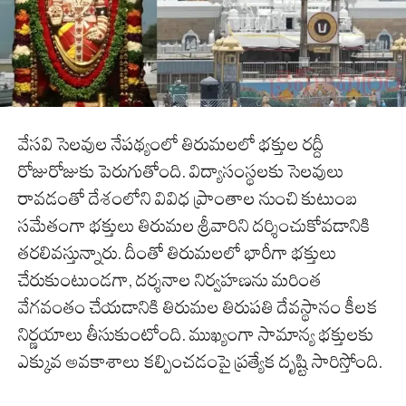
వేసవి సెలవుల నేపథ్యంలో తిరుమలలో భక్తుల రద్దీ
రోజురోజుకు పెరుగుతోంది. విద్యాసంస్థలకు సెలవులు
రావడంతో దేశంలోని వివిధ ప్రాంతాల నుంచి కుటుంబ
సమేతంగా భక్తులు తిరుమల శ్రీవారిని దర్శించుకోవడానికి
తరలివస్తున్నారు. దీంతో తిరుమలలో భారీగా భక్తులు
చేరుకుంటుండగా, దర్శనాల నిర్వహణను మరింత
వేగవంతం చేయడానికి తిరుమల తిరుపతి దేవస్థానం కీలక
నిర్ణయాలు తీసుకుంటోంది. ముఖ్యంగా సామాన్య భక్తులకు
ఎక్కువ అవకాశాలు కల్పించడంపై ప్రత్యేక దృష్టి సారిస్తోంది.