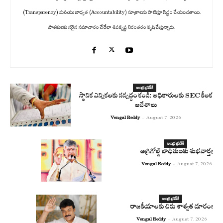
(Transparency) మరియు బాధ్యత (Accountability) సూత్రాలను పాటిస్తూ సిద్ధం చేయబడతాయి.
పాఠకులకు సరైన సమాచారం చేరేలా శివకృష్ణ నిరంతరం కృషి చేస్తున్నారు.
ఆంధ్ర ప్రదేశ్
స్థానిక ఎన్నికలకు సన్నద్ధం కండి: అధికారులకు SEC కీలక
ఆదేశాలు
Vengal Reddy
-
August 7, 2026
ఆంధ్ర ప్రదేశ్
అగ్రిగోల్డ్ బాధితులకు శుభవార్త!
Vengal Reddy
-
August 7, 2026
ఆంధ్ర ప్రదేశ్
రాజకీయాలకు చిరు శాశ్వత దూరం!
Vengal Reddy
-
August 7, 2026