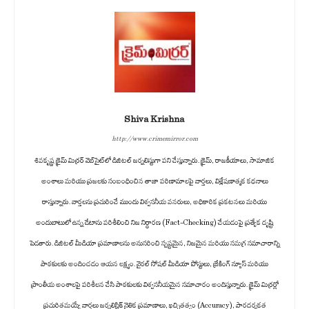
Shiva Krishna
http://www.crimemirror.com
శివకృష్ణ క్రైమ్ మిర్రర్ వెబ్‌సైట్‌లో డిజిటల్ జర్నలిస్టుగా పని చేస్తున్నారు. క్రైమ్, రాజకీయాలు, సామాజిక
అంశాలు మరియు ప్రజలకు సంబంధించిన తాజా పరిణామాలపై వార్తలు, విశ్లేషణాత్మక కథనాలు
రాస్తున్నారు. వార్తలను ప్రచురించే ముందు విశ్వసనీయ వనరులు, అధికారిక ప్రకటనలు మరియు
అందుబాటులో ఉన్న డేటాను పరిశీలించి నిజ నిర్ధారణ (Fact-Checking) చేయడంపై ప్రత్యేక దృష్టి
పెడతారు. డిజిటల్ మీడియా ప్రమాణాలను అనుసరించి స్పష్టమైన, నిజమైన మరియు సమగ్ర సమాచారాన్ని
పాఠకులకు అందించడం ఆయన లక్ష్యం. వైరల్ సోషల్ మీడియా పోస్టులు, బ్రేకింగ్ న్యూస్ మరియు
ప్రాంతీయ అంశాలపై పరిశీలన చేసి పాఠకులకు విశ్వసనీయమైన సమాచారం అందిస్తున్నారు. క్రైమ్ మిర్రర్లో
ప్రచురితమయ్యే వార్తలు జర్నలిస్టిక్ నైతిక ప్రమాణాలు, ఖచ్చితత్వం (Accuracy), పారదర్శకత