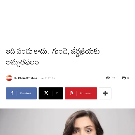
ఇది పండు కాదు.. గుండె, జీర్ణక్రియకు
అమృతఫలం
By
Shiva Krishna
June 7, 2026
67
0
Facebook
X
Pinterest