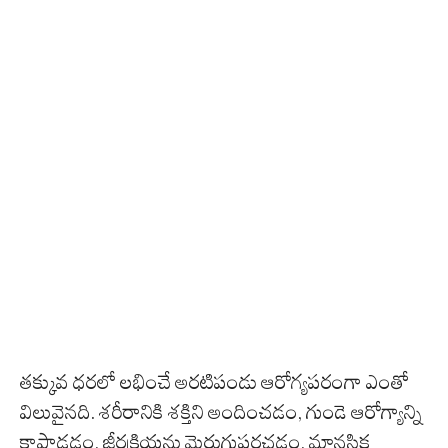
తక్కువ ధరలో లభించే అరటిపండు ఆరోగ్యపరంగా ఎంతో
విలువైనది. శరీరానికి శక్తిని అందించడం, గుండె ఆరోగ్యాన్ని
కాపాడడం, జీర్ణక్రియను మెరుగుపరచడం, మానసిక