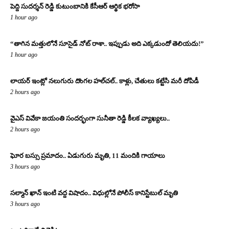
పెద్ది సుదర్శన్ రెడ్డి కుటుంబానికి కేసీఆర్ ఆర్థిక భరోసా
1 hour ago
“తాగిన మత్తులోనే సూసైడ్ నోట్ రాశా.. ఇప్పుడు అది ఎక్కడుందో తెలియదు!”
1 hour ago
లాయర్ ఇంట్లో నలుగురు దొంగల హల్‌చల్.. కాళ్లు, చేతులు కట్టేసి మరీ దోపిడీ
2 hours ago
వైఎస్ వివేకా జయంతి సందర్భంగా సునీతా రెడ్డి కీలక వ్యాఖ్యలు..
2 hours ago
ఘోర బస్సు ప్రమాదం.. ఏడుగురు మృతి, 11 మందికి గాయాలు
3 hours ago
సల్మాన్ ఖాన్ ఇంటి వద్ద విషాదం.. విధుల్లోనే పోలీస్ కానిస్టేబుల్ మృతి
3 hours ago