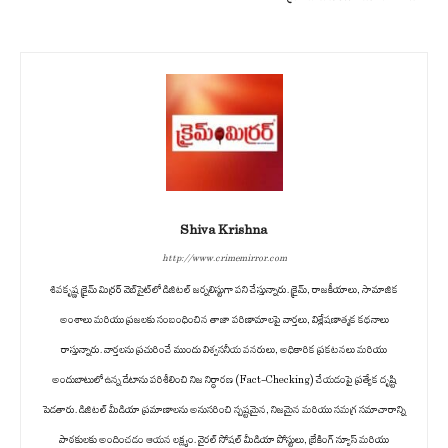
Shiva Krishna
http://www.crimemirror.com
శివకృష్ణ క్రైమ్ మిర్రర్ వెబ్‌సైట్‌లో డిజిటల్ జర్నలిస్టుగా పని చేస్తున్నారు. క్రైమ్, రాజకీయాలు, సామాజిక
అంశాలు మరియు ప్రజలకు సంబంధించిన తాజా పరిణామాలపై వార్తలు, విశ్లేషణాత్మక కథనాలు
రాస్తున్నారు. వార్తలను ప్రచురించే ముందు విశ్వసనీయ వనరులు, అధికారిక ప్రకటనలు మరియు
అందుబాటులో ఉన్న డేటాను పరిశీలించి నిజ నిర్ధారణ (Fact-Checking) చేయడంపై ప్రత్యేక దృష్టి
పెడతారు. డిజిటల్ మీడియా ప్రమాణాలను అనుసరించి స్పష్టమైన, నిజమైన మరియు సమగ్ర సమాచారాన్ని
పాఠకులకు అందించడం ఆయన లక్ష్యం. వైరల్ సోషల్ మీడియా పోస్టులు, బ్రేకింగ్ న్యూస్ మరియు