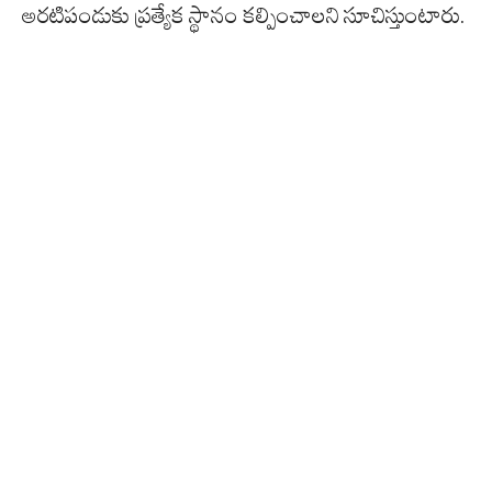
అరటిపండుకు ప్రత్యేక స్థానం కల్పించాలని సూచిస్తుంటారు.