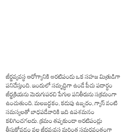
జీర్ణవ్యవస్థ ఆరోగ్యానికి అరటిపండు ఒక సహజ మిత్రుడిగా
పనిచేస్తుంది. ఇందులో సమృద్ధిగా ఉండే పీచు పదార్థం
జీర్ణక్రియను మెరుగుపరచి పేగుల పనితీరును సక్రమంగా
ఉంచుతుంది. మలబద్ధకం, కడుపు ఉబ్బరం, గ్యాస్ వంటి
సమస్యలతో బాధపడేవారికి ఇది ఉపశమనం
కలిగించగలదు. క్రమం తప్పకుండా అరటిపండ్లు
తీసుకోవడం వల్ల జీర్ణవ్యవస్థ మరింత సమర్థవంతంగా