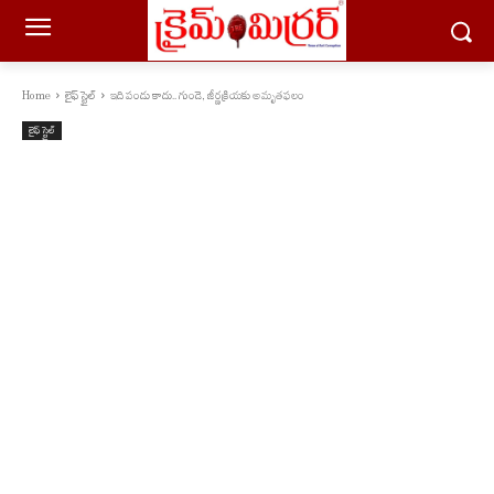
Home
లైఫ్ స్టైల్
ఇది పండు కాదు.. గుండె, జీర్ణక్రియకు అమృతఫలం
లైఫ్ స్టైల్