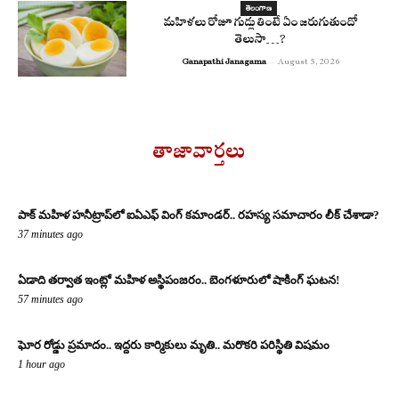
తెలంగాణ
మహిళలు రోజూ గుడ్లు తింటే ఏం జరుగుతుందో
తెలుసా…?
Ganapathi Janagama
-
August 5, 2026
తాజావార్తలు
పాక్ మహిళ హనీట్రాప్‌లో ఐఏఎఫ్ వింగ్ కమాండర్.. రహస్య సమాచారం లీక్ చేశాడా?
37 minutes ago
ఏడాది తర్వాత ఇంట్లో మహిళ అస్థిపంజరం.. బెంగళూరులో షాకింగ్ ఘటన!
57 minutes ago
ఘోర రోడ్డు ప్రమాదం.. ఇద్దరు కార్మికులు మృతి.. మరొకరి పరిస్థితి విషమం
1 hour ago