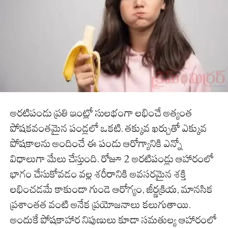
అరటిపండు ప్రతి ఇంట్లో సులభంగా లభించే అత్యంత
పోషకవంతమైన పండ్లలో ఒకటి. తక్కువ ఖర్చుతో ఎక్కువ
పోషకాలను అందించే ఈ పండు ఆరోగ్యానికి ఎన్నో
విధాలుగా మేలు చేస్తుంది. రోజూ 2 అరటిపండ్లు ఆహారంలో
భాగం చేసుకోవడం వల్ల శరీరానికి అవసరమైన శక్తి
లభించడమే కాకుండా గుండె ఆరోగ్యం, జీర్ణక్రియ, మానసిక
ప్రశాంతత వంటి అనేక ప్రయోజనాలు కలుగుతాయి.
అందుకే పోషకాహార నిపుణులు కూడా సమతుల్య ఆహారంలో