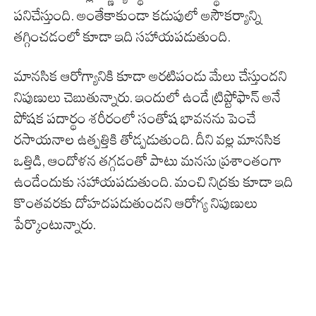
పనిచేస్తుంది. అంతేకాకుండా కడుపులో అసౌకర్యాన్ని
తగ్గించడంలో కూడా ఇది సహాయపడుతుంది.
మానసిక ఆరోగ్యానికి కూడా అరటిపండు మేలు చేస్తుందని
నిపుణులు చెబుతున్నారు. ఇందులో ఉండే ట్రిప్టోఫాన్ అనే
పోషక పదార్థం శరీరంలో సంతోష భావనను పెంచే
రసాయనాల ఉత్పత్తికి తోడ్పడుతుంది. దీని వల్ల మానసిక
ఒత్తిడి, ఆందోళన తగ్గడంతో పాటు మనసు ప్రశాంతంగా
ఉండేందుకు సహాయపడుతుంది. మంచి నిద్రకు కూడా ఇది
కొంతవరకు దోహదపడుతుందని ఆరోగ్య నిపుణులు
పేర్కొంటున్నారు.