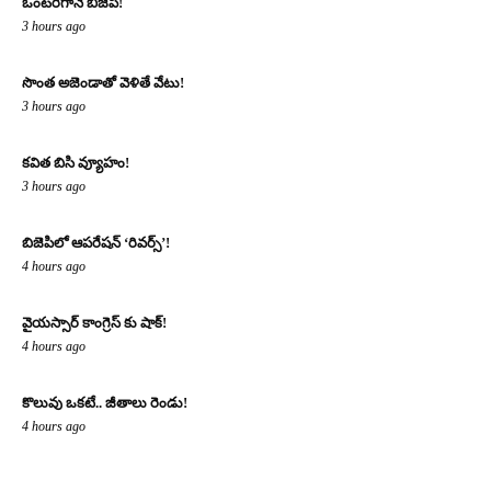
ఒంటరిగానే బిజెపి!
3 hours ago
సొంత అజెండాతో వెళితే వేటు!
3 hours ago
కవిత బిసి వ్యూహం!
3 hours ago
బిజెపిలో ఆపరేషన్ ‘రివర్స్’!
4 hours ago
వైయస్సార్ కాంగ్రెస్ కు షాక్!
4 hours ago
కొలువు ఒకటే.. జీతాలు రెండు!
4 hours ago