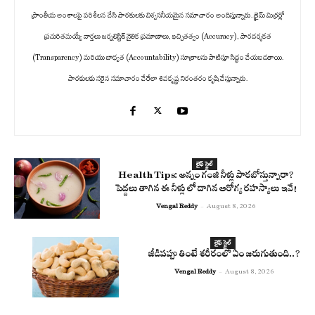
ప్రాంతీయ అంశాలపై పరిశీలన చేసి పాఠకులకు విశ్వసనీయమైన సమాచారం అందిస్తున్నారు. క్రైమ్ మిర్రర్లో
ప్రచురితమయ్యే వార్తలు జర్నలిస్టిక్ నైతిక ప్రమాణాలు, ఖచ్చితత్వం (Accuracy), పారదర్శకత
(Transparency) మరియు బాధ్యత (Accountability) సూత్రాలను పాటిస్తూ సిద్ధం చేయబడతాయి.
పాఠకులకు సరైన సమాచారం చేరేలా శివకృష్ణ నిరంతరం కృషి చేస్తున్నారు.
లైఫ్ స్టైల్
Health Tips: అన్నం గంజి నీళ్లు పారబోస్తున్నారా?
పెద్దలు తాగిన ఈ నీళ్లు లో దాగిన ఆరోగ్య రహస్యాలు ఇవే!
Vengal Reddy
-
August 8, 2026
లైఫ్ స్టైల్
జీడిపప్పు తింటే శరీరంలో ఏం జరుగుతుంది..?
Vengal Reddy
-
August 8, 2026