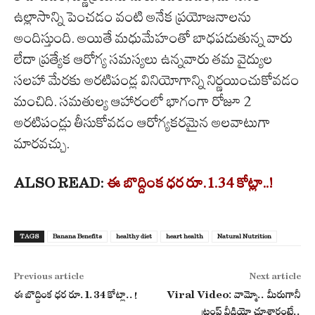
ఉల్లాసాన్ని పెంచడం వంటి అనేక ప్రయోజనాలను
అందిస్తుంది. అయితే మధుమేహంతో బాధపడుతున్న వారు
లేదా ప్రత్యేక ఆరోగ్య సమస్యలు ఉన్నవారు తమ వైద్యుల
సలహా మేరకు అరటిపండ్ల వినియోగాన్ని నిర్ణయించుకోవడం
మంచిది. సమతుల్య ఆహారంలో భాగంగా రోజూ 2
అరటిపండ్లు తీసుకోవడం ఆరోగ్యకరమైన అలవాటుగా
మారవచ్చు.
ALSO READ:
ఈ బొద్దింక ధర రూ.1.34 కోట్లా..!
TAGS
Banana Benefits
healthy diet
heart health
Natural Nutrition
Previous article
Next article
ఈ బొద్దింక ధర రూ.1.34 కోట్లా..!
Viral Video: వామ్మో.. మీరుగానీ
ట్రంప్ వీడియో చూశారంటే..