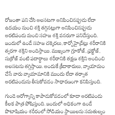
రోజంతా పని చేసి అలసటగా అనిపించినప్పుడు లేదా
ఉదయం నుంచి శక్తి తగ్గినట్లుగా అనిపించినప్పుడు
అరటిపండు మంచి సహజ శక్తి వనరుగా పనిచేస్తుంది.
ఇందులో ఉండే సహజ చక్కెరలు, కార్బోహైడ్రేట్లు శరీరానికి
త్వరగా శక్తిని అందిస్తాయి. ముఖ్యంగా గ్లూకోజ్, ఫ్రక్టోజ్,
సుక్రోజ్ వంటి పదార్థాలు శరీరానికి తక్షణ శక్తిని అందించి
అలసటను తగ్గిస్తాయి. అందుకే క్రీడాకారులు, వ్యాయామం
చేసే వారు వ్యాయామానికి ముందు లేదా తర్వాత
అరటిపండును తీసుకోవడం సాధారణంగా కనిపిస్తుంది.
గుండె ఆరోగ్యాన్ని కాపాడుకోవడంలో కూడా అరటిపండు
కీలక పాత్ర పోషిస్తుంది. ఇందులో అధికంగా ఉండే
పొటాషియం శరీరంలో సోడియం స్థాయిలను సమతుల్యం