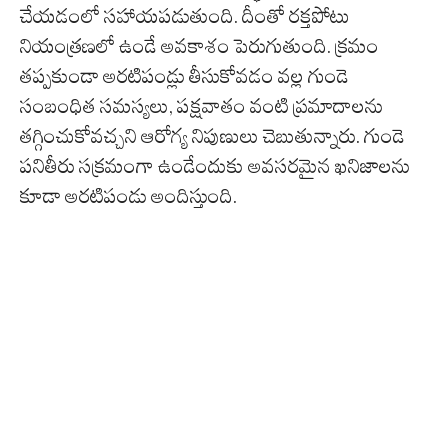
చేయడంలో సహాయపడుతుంది. దీంతో రక్తపోటు
నియంత్రణలో ఉండే అవకాశం పెరుగుతుంది. క్రమం
తప్పకుండా అరటిపండ్లు తీసుకోవడం వల్ల గుండె
సంబంధిత సమస్యలు, పక్షవాతం వంటి ప్రమాదాలను
తగ్గించుకోవచ్చని ఆరోగ్య నిపుణులు చెబుతున్నారు. గుండె
పనితీరు సక్రమంగా ఉండేందుకు అవసరమైన ఖనిజాలను
కూడా అరటిపండు అందిస్తుంది.