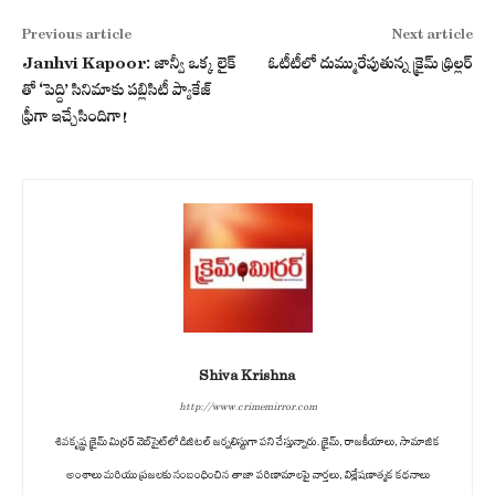
Previous article
Next article
Janhvi Kapoor: జాన్వీ ఒక్క లైక్‌
ఓటీటీలో దుమ్మురేపుతున్న క్రైమ్ థ్రిల్లర్
తో ‘పెద్ది’ సినిమాకు పబ్లిసిటీ ప్యాకేజ్
ఫ్రీగా ఇచ్చేసిందిగా!
Shiva Krishna
http://www.crimemirror.com
శివకృష్ణ క్రైమ్ మిర్రర్ వెబ్‌సైట్‌లో డిజిటల్ జర్నలిస్టుగా పని చేస్తున్నారు. క్రైమ్, రాజకీయాలు, సామాజిక
అంశాలు మరియు ప్రజలకు సంబంధించిన తాజా పరిణామాలపై వార్తలు, విశ్లేషణాత్మక కథనాలు