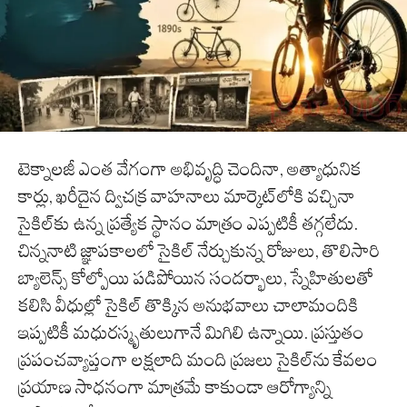
టెక్నాలజీ ఎంత వేగంగా అభివృద్ధి చెందినా, అత్యాధునిక
కార్లు, ఖరీదైన ద్విచక్ర వాహనాలు మార్కెట్‌లోకి వచ్చినా
సైకిల్‌కు ఉన్న ప్రత్యేక స్థానం మాత్రం ఎప్పటికీ తగ్గలేదు.
చిన్ననాటి జ్ఞాపకాలలో సైకిల్ నేర్చుకున్న రోజులు, తొలిసారి
బ్యాలెన్స్ కోల్పోయి పడిపోయిన సందర్భాలు, స్నేహితులతో
కలిసి వీధుల్లో సైకిల్ తొక్కిన అనుభవాలు చాలామందికి
ఇప్పటికీ మధురస్మృతులుగానే మిగిలి ఉన్నాయి. ప్రస్తుతం
ప్రపంచవ్యాప్తంగా లక్షలాది మంది ప్రజలు సైకిల్‌ను కేవలం
ప్రయాణ సాధనంగా మాత్రమే కాకుండా ఆరోగ్యాన్ని