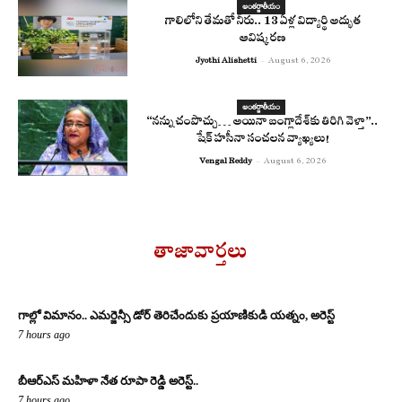
అంతర్జాతీయం
గాలిలోని తేమతో నీరు.. 13 ఏళ్ల విద్యార్థి అద్భుత
ఆవిష్కరణ
Jyothi Alishetti
-
August 6, 2026
అంతర్జాతీయం
“నన్ను చంపొచ్చు… అయినా బంగ్లాదేశ్‌కు తిరిగి వెళ్తా”..
షేక్ హసీనా సంచలన వ్యాఖ్యలు!
Vengal Reddy
-
August 6, 2026
తాజావార్తలు
గాల్లో విమానం.. ఎమర్జెన్సీ డోర్ తెరిచేందుకు ప్రయాణికుడి యత్నం, అరెస్ట్
7 hours ago
బీఆర్ఎస్ మహిళా నేత రూపా రెడ్డి అరెస్ట్..
7 hours ago