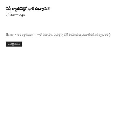
ఏపీ క్యాబినెట్లో భారీ ఉద్వాసన!
13 hours ago