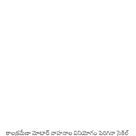
కాలక్రమేణా మోటార్ వాహనాల వినియోగం పెరిగినా సైకిల్