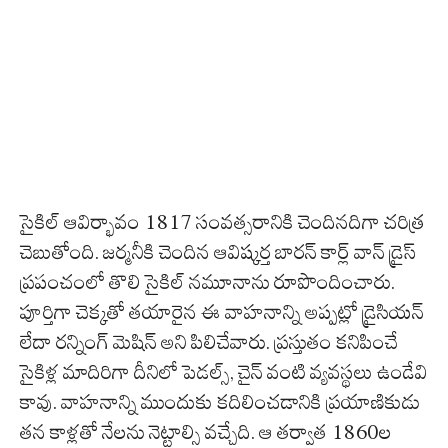
సైకిల్ ఆవిర్భావం 1817 సంవత్సరానికి చెందినదిగా చరిత్ర
చెబుతోంది. జర్మనీకి చెందిన ఆవిష్కర్త బారన్ కార్ల్ వాన్ డ్రైస్
ప్రపంచంలో తొలి సైకిల్ నమూనాను రూపొందించారు.
పూర్తిగా చెక్కతో తయారైన ఈ వాహనాన్ని అప్పట్లో డ్రైసియన్
లేదా రన్నింగ్ మెషిన్ అని పిలిచేవారు. ప్రస్తుతం కనిపించే
సైకిళ్ల మాదిరిగా దీనిలో పెడల్స్, చైన్ వంటి వ్యవస్థలు ఉండేవి
కావు. వాహనాన్ని ముందుకు కదిలించడానికి ప్రయాణికుడు
తన కాళ్లతో నేలను నెట్టాల్సి వచ్చేది. ఆ తర్వాత 1860ల