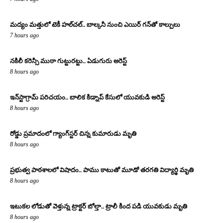
మద్యం మత్తులో టెకీ హల్‌చల్.. బాల్కనీ నుంచి ఎయిర్ గన్‌తో కాల్పులు
7 hours ago
నకిలీ కరెన్సీ ముఠా గుట్టురట్టు.. ఏడుగురు అరెస్ట్
8 hours ago
ఇన్‌స్టాగ్రామ్ పరిచయం.. బాలిక కిడ్నాప్ కేసులో యువకుడి అరెస్ట్
8 hours ago
రోడ్డు ప్రమాదంలో గ్యాంగ్‌స్టర్ చిన్న కుమారుడు మృతి
8 hours ago
ప్రభుత్వ పాఠశాలలో విషాదం.. పాము కాటుతో మూడో తరగతి విద్యార్థి మృతి
8 hours ago
ఇటుకల లోడుతో వెళ్తున్న ట్రాక్టర్ బోల్తా.. ట్రాలీ కింద పడి యువకుడు మృతి
8 hours ago