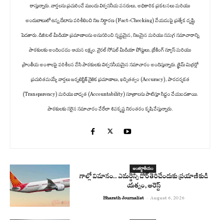
రాస్తున్నారు. వార్తలను ప్రచురించే ముందు విశ్వసనీయ వనరులు, అధికారిక ప్రకటనలు మరియు
అందుబాటులో ఉన్న డేటాను పరిశీలించి నిజ నిర్ధారణ (Fact-Checking) చేయడంపై ప్రత్యేక దృష్టి
పెడతారు. డిజిటల్ మీడియా ప్రమాణాలను అనుసరించి స్పష్టమైన, నిజమైన మరియు సమగ్ర సమాచారాన్ని
పాఠకులకు అందించడం ఆయన లక్ష్యం. వైరల్ సోషల్ మీడియా పోస్టులు, బ్రేకింగ్ న్యూస్ మరియు
ప్రాంతీయ అంశాలపై పరిశీలన చేసి పాఠకులకు విశ్వసనీయమైన సమాచారం అందిస్తున్నారు. క్రైమ్ మిర్రర్లో
ప్రచురితమయ్యే వార్తలు జర్నలిస్టిక్ నైతిక ప్రమాణాలు, ఖచ్చితత్వం (Accuracy), పారదర్శకత
(Transparency) మరియు బాధ్యత (Accountability) సూత్రాలను పాటిస్తూ సిద్ధం చేయబడతాయి.
పాఠకులకు సరైన సమాచారం చేరేలా శివకృష్ణ నిరంతరం కృషి చేస్తున్నారు.
అంతర్జాతీయం
గాల్లో విమానం.. ఎమర్జెన్సీ డోర్ తెరిచేందుకు ప్రయాణికుడి
యత్నం, అరెస్ట్
Bharath Journalist
-
August 6, 2026