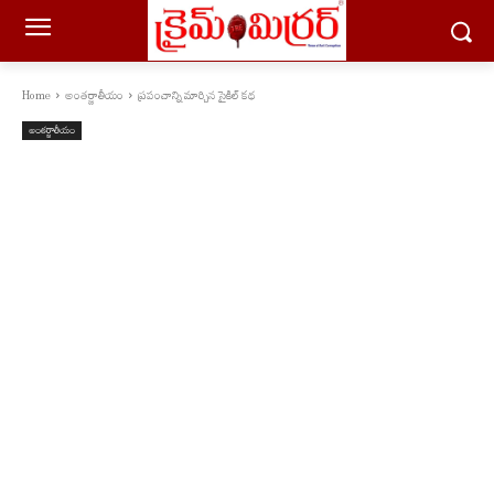
Home
అంతర్జాతీయం
ప్రపంచాన్ని మార్చిన సైకిల్ కథ
అంతర్జాతీయం