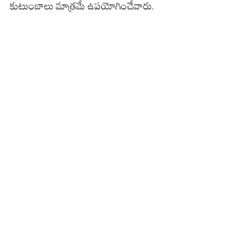
కుటుంబాలు మాత్రమే ఉపయోగించేవారు.