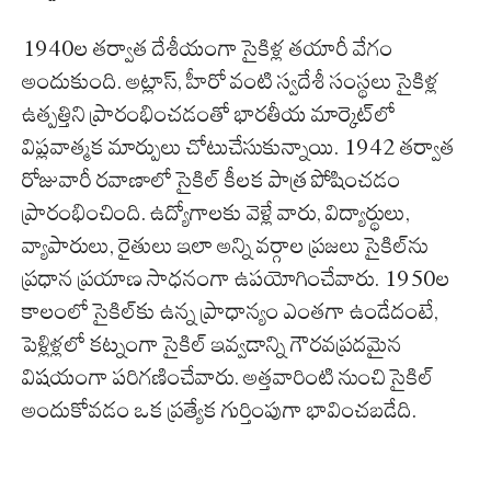
1940ల తర్వాత దేశీయంగా సైకిళ్ల తయారీ వేగం
అందుకుంది. అట్లాస్, హీరో వంటి స్వదేశీ సంస్థలు సైకిళ్ల
ఉత్పత్తిని ప్రారంభించడంతో భారతీయ మార్కెట్‌లో
విప్లవాత్మక మార్పులు చోటుచేసుకున్నాయి. 1942 తర్వాత
రోజువారీ రవాణాలో సైకిల్ కీలక పాత్ర పోషించడం
ప్రారంభించింది. ఉద్యోగాలకు వెళ్లే వారు, విద్యార్థులు,
వ్యాపారులు, రైతులు ఇలా అన్ని వర్గాల ప్రజలు సైకిల్‌ను
ప్రధాన ప్రయాణ సాధనంగా ఉపయోగించేవారు. 1950ల
కాలంలో సైకిల్‌కు ఉన్న ప్రాధాన్యం ఎంతగా ఉండేదంటే,
పెళ్లిళ్లలో కట్నంగా సైకిల్ ఇవ్వడాన్ని గౌరవప్రదమైన
విషయంగా పరిగణించేవారు. అత్తవారింటి నుంచి సైకిల్
అందుకోవడం ఒక ప్రత్యేక గుర్తింపుగా భావించబడేది.