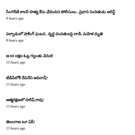
సింగరేణి కాలనీ హత్య కేసు ఛేదించిన పోలీసులు.. ప్రధాన నిందితుడు అరెస్ట్
8 hours ago
పల్నాడులో షాకింగ్ ఘటన.. వృద్ధ దంపతులపై దాడి, మహిళ మృతి
8 hours ago
ఆ 60 లక్షల ఓట్ల గల్లంతు వెనుక!
13 hours ago
టిడిపిలోకి దేవినేని అవినాష్?
13 hours ago
ఆత్మరక్షణలో హరీష్ రావు!
13 hours ago
తెలంగాణ టూ ఏపీ!
13 hours ago