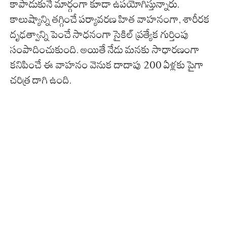
కాపాడుకునే మార్గంగా కూడా ఉపయోగిస్తున్నారు.
కాలుష్యాన్ని తగ్గించే పర్యావరణ హిత వాహనంగా, శారీరక
దృఢత్వాన్ని పెంచే సాధనంగా సైకిల్ ప్రత్యేక గుర్తింపు
సంపాదించుకుంది. అయితే నేడు మనకు సాధారణంగా
కనిపించే ఈ వాహనం వెనుక దాదాపు 200 ఏళ్లకు పైగా
చరిత్ర దాగి ఉంది.