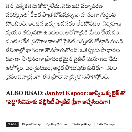
తన ప్రత్యేకతను కోల్పోలేదు. నేడు ఇది పర్యావరణ
పరిరక్షణలో కీలక పాత్ర పోషిస్తున్న వాహనంగా గుర్తింపు
పొందింది. ఇంధన ఖర్చు అవసరం లేకపోవడం, నిర్వహణ
వ్యయం తక్కువగా ఉండటం, ఆరోగ్యానికి మేలు చేయడం
వంటి అనేక ప్రయోజనాలతో సైకిల్ ఇప్పటికీ కోట్లాది మంది
జీవితాల్లో భాగంగా కొనసాగుతోంది. ఒకప్పుడు సాధారణ
రవాణా సాధనంగా ప్రారంభమైన సైకిల్ ప్రయాణం నేడు
ఆరోగ్యం, పర్యావరణం, ఆర్థిక పొదుపుకు ప్రతీకగా నిలిచి
ప్రపంచవ్యాప్తంగా తన ప్రాధాన్యాన్ని కొనసాగిస్తోంది.
ALSO READ:
Janhvi Kapoor: జాన్వీ ఒక్క లైక్‌ తో
‘పెద్ది’ సినిమాకు పబ్లిసిటీ ప్యాకేజ్ ఫ్రీగా ఇచ్చేసిందిగా!
TAGS
Bicycle History
Cycling Culture
Heritage Story
India Transport