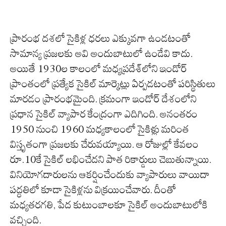
ప్రారంభ దశలో సైకిళ్ల ధరలు ఎక్కువగా ఉండటంతో
సామాన్య ప్రజలకు అవి అందుబాటులో ఉండేవి కాదు.
అయితే 1930ల కాలంలో మధ్యప్రదేశ్‌లోని ఇండోర్
ప్రాంతంలో ప్రత్యేక సైకిల్ మార్కెట్లు ఏర్పడటంతో పరిస్థితులు
మారడం ప్రారంభమైంది. క్రమంగా ఇండోర్ దేశంలోని
ప్రధాన సైకిల్ వ్యాపార కేంద్రంగా ఎదిగింది. అనంతరం
1950 నుంచి 1960 మధ్యకాలంలో సైకిళ్లు మరింత
విస్తృతంగా ప్రజలకు చేరువయ్యాయి. ఆ రోజుల్లో కేవలం
రూ.10కే సైకిల్ లభించేదని పాత రికార్డులు చెబుతున్నాయి.
వినియోగదారులను ఆకర్షించేందుకు వ్యాపారులు వాయిదా
పద్ధతిలో కూడా సైకిళ్లను విక్రయించేవారు. దీంతో
మధ్యతరగతి, పేద కుటుంబాలకూ సైకిల్ అందుబాటులోకి
వచ్చింది.