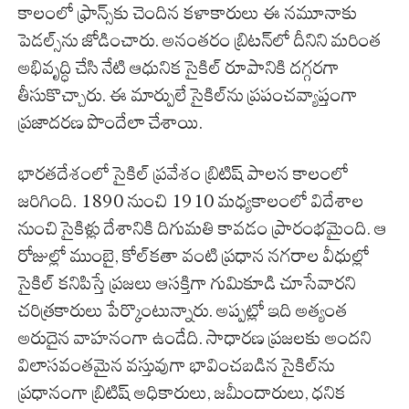
కాలంలో ఫ్రాన్స్‌కు చెందిన కళాకారులు ఈ నమూనాకు
పెడల్స్‌ను జోడించారు. అనంతరం బ్రిటన్‌లో దీనిని మరింత
అభివృద్ధి చేసి నేటి ఆధునిక సైకిల్ రూపానికి దగ్గరగా
తీసుకొచ్చారు. ఈ మార్పులే సైకిల్‌ను ప్రపంచవ్యాప్తంగా
ప్రజాదరణ పొందేలా చేశాయి.
భారతదేశంలో సైకిల్ ప్రవేశం బ్రిటిష్ పాలన కాలంలో
జరిగింది. 1890 నుంచి 1910 మధ్యకాలంలో విదేశాల
నుంచి సైకిళ్లు దేశానికి దిగుమతి కావడం ప్రారంభమైంది. ఆ
రోజుల్లో ముంబై, కోల్‌కతా వంటి ప్రధాన నగరాల వీధుల్లో
సైకిల్ కనిపిస్తే ప్రజలు ఆసక్తిగా గుమికూడి చూసేవారని
చరిత్రకారులు పేర్కొంటున్నారు. అప్పట్లో ఇది అత్యంత
అరుదైన వాహనంగా ఉండేది. సాధారణ ప్రజలకు అందని
విలాసవంతమైన వస్తువుగా భావించబడిన సైకిల్‌ను
ప్రధానంగా బ్రిటిష్ అధికారులు, జమీందారులు, ధనిక