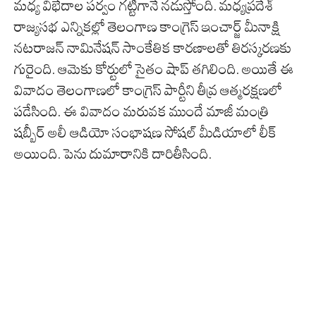
మధ్య విభేదాల పర్వం గట్టిగానే నడుస్తోంది. మధ్యప్రదేశ్
రాజ్యసభ ఎన్నికల్లో తెలంగాణ కాంగ్రెస్ ఇంచార్జ్ మీనాక్షి
నటరాజన్ నామినేషన్ సాంకేతిక కారణాలతో తిరస్కరణకు
గురైంది. ఆమెకు కోర్టులో సైతం షాప్ తగిలింది. అయితే ఈ
వివాదం తెలంగాణలో కాంగ్రెస్ పార్టీని తీవ్ర ఆత్మరక్షణలో
పడేసింది. ఈ వివాదం మరువక ముందే మాజీ మంత్రి
షబ్బీర్ అలీ ఆడియో సంభాషణ సోషల్ మీడియాలో లీక్
అయింది. పెను దుమారానికి దారితీసింది.