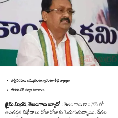
పార్టీ పదవులు అమ్ముకుంటున్నారంటూ తీవ్ర వ్యాఖ్యలు
టిపిసిసి చీఫ్ చుట్టూ వివాదాలు
క్రైమ్ మిర్రర్, తెలంగాణ బ్యూరో :
తెలంగాణ కాంగ్రెస్ లో
అంతర్గత విభేదాలు రోజురోజుకు పెరుగుతున్నాయి. నేతల