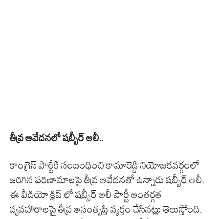
తీవ్ర ఆవేదనలో షబ్బీర్ అలీ..
కాంగ్రెస్ పార్టీకి సంబంధించి కామారెడ్డి నియోజకవర్గంలో
జరిగిన పరిణామాలపై తీవ్ర ఆవేదనతో ఉన్నారు షబ్బీర్ అలీ.
ఈ వీడియో క్లిప్ లో షబ్బీర్ అలీ పార్టీ అంతర్గత
వ్యవహారాలపై తీవ్ర అసంతృప్తి వ్యక్తం చేసినట్లు తెలుస్తోంది.