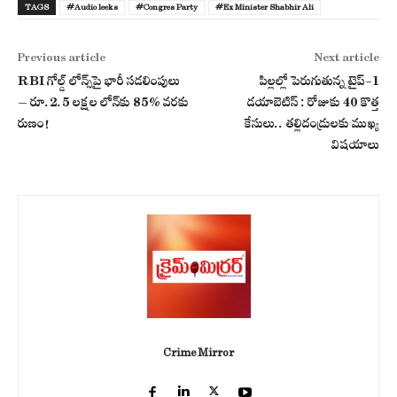
TAGS
#Audio leeks
#Congres Party
#Ex Minister Shabhir Ali
Previous article
Next article
RBI గోల్డ్ లోన్స్‌పై భారీ సడలింపులు
పిల్లల్లో పెరుగుతున్న టైప్-1
– రూ.2.5 లక్షల లోన్‌కు 85% వరకు
డయాబెటిస్ : రోజుకు 40 కొత్త
రుణం!
కేసులు.. తల్లిదండ్రులకు ముఖ్య
విషయాలు
Crime Mirror