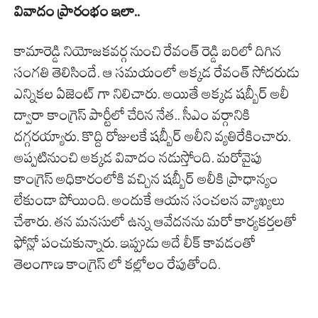
వివాదం ప్రారంభం ఇలా..
కామారెడ్డి నియోజకవర్గ నుంచి రేవంత్ రెడ్డి బరిలో దిగిన
సంగతి తెలిసిందే. ఆ సమయంలో అక్కడ రేవంత్ సోదరుడు
ఎన్నికల ఏజెంట్ గా నిలిచారు. అయితే అక్కడ షబ్బీర్ అలీ
ద్వారా కాంగ్రెస్ పార్టీలో చేరిన నేత.. సీఎం వర్గానికి
దగ్గరయ్యారు. కొద్ది రోజులకే షబ్బీర్ అలీని వ్యతిరేకించారు.
అప్పటినుంచి అక్కడ వివాదం నడుస్తోంది. మరోవైపు
కాంగ్రెస్ అధికారంలోకి వచ్చిన షబ్బీర్ అలీకి ప్రాధాన్యం
లేకుండా పోయింది. అందుకే ఆయన సంచలన వ్యాఖ్యలు
చేశారు. తన మనసులో ఉన్న ఆవేదనను మరో కార్యకర్తలతో
ఫోన్లో పంచుకున్నారు. ఇప్పుడు అదే లీక్ కావడంతో
తెలంగాణ కాంగ్రెస్ లో కల్లోలం రేపుతోంది.