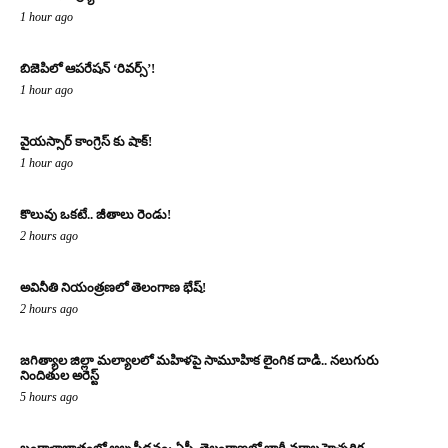
1 hour ago
బిజెపిలో ఆపరేషన్ ‘రివర్స్’!
1 hour ago
వైయస్సార్ కాంగ్రెస్ కు షాక్!
1 hour ago
కొలువు ఒకటే.. జీతాలు రెండు!
2 hours ago
అవినీతి నియంత్రణలో తెలంగాణ భేష్!
2 hours ago
జగిత్యాల జిల్లా మల్యాలలో మహిళపై సామూహిక లైంగిక దాడి.. నలుగురు
నిందితుల అరెస్ట్
5 hours ago