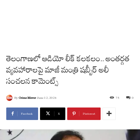
తెలంగాణలో ఆడియో లీక్ కలకలం.. అంతర్గత
వ్యవహారాలపై మాజీ మంత్రి షబ్బీర్ అలీ
సంచలన కామెంట్స్
By
Crime Mirror
June 12, 2026
75
0
Facebook
X
Pinterest