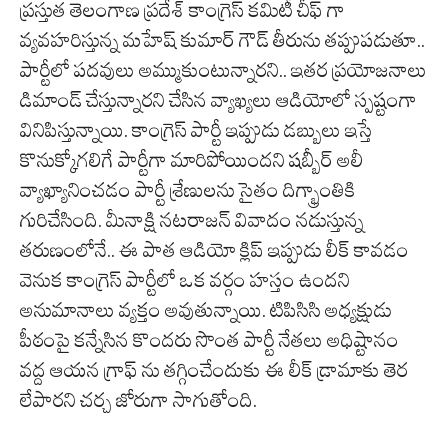
ప్రస్తుత తెలంగాణ ప్రదేశ్ కాంగ్రెస్ కమిటీ చీఫ్ గా
వ్యవహరిస్తున్న మహేష్ కుమార్ గౌడ్ తీరును తప్పుపడుతూ..
పార్టీలో పదవులు అమ్ముకుంటున్నారని.. ఇతర ప్రయోజనాలు
డిమాండ్ చేస్తున్నారని చేసిన వ్యాఖ్యలు ఆడియోలో స్పష్టంగా
వినిపిస్తున్నాయి. కాంగ్రెస్ పార్టీ ఇప్పుడు డబ్బులు ఇస్తే
కొనుక్కోగలిగే పార్టీగా మారిపోయిందని షబ్బీర్ అలీ
వ్యాఖ్యానించడం పార్టీ శ్రేణులను సైతం దిగ్భ్రాంతికి
గురిచేసింది. మీనాక్షి నటరాజన్ వివాదం నడుస్తున్న
తరుణంలోనే.. ఈ పాత ఆడియో క్లిప్ ఇప్పుడు లీక్ కావడం
వెనుక కాంగ్రెస్ పార్టీలో ఒక వర్గం హస్తం ఉందని
అనుమానాలు వ్యక్తం అవుతున్నాయి. టిపిసిసి అధ్యక్షుడు
పీఠంపై కన్నేసిన కొందరు సొంత పార్టీ నేతలు అధిష్టానం
వద్ద ఆయన గ్రాఫ్ ను తగ్గించేందుకు ఈ లీక్ డ్రామాకు తెర
లేపారని చర్చ జోరుగా సాగుతోంది.