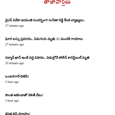
తాజావార్తలు
వైఎస్ వివేకా జయంతి సందర్భంగా సునీతా రెడ్డి కీలక వ్యాఖ్యలు..
17 minutes ago
ఘోర బస్సు ప్రమాదం.. ఏడుగురు మృతి, 11 మందికి గాయాలు
27 minutes ago
సల్మాన్ ఖాన్ ఇంటి వద్ద విషాదం.. విధుల్లోనే పోలీస్ కానిస్టేబుల్ మృతి
33 minutes ago
ఒంటరిగానే బిజెపి!
1 hour ago
సొంత అజెండాతో వెళితే వేటు!
1 hour ago
కవిత బిసి వ్యూహం!