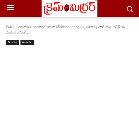
Home
తెలంగాణ
తెలంగాణలో ఆడియో లీక్ కలకలం.. అంతర్గత వ్యవహారాలపై మాజీ మంత్రి షబ్బీర్ అలీ
సంచలన కామెంట్స్
తెలంగాణ
రాజకీయం