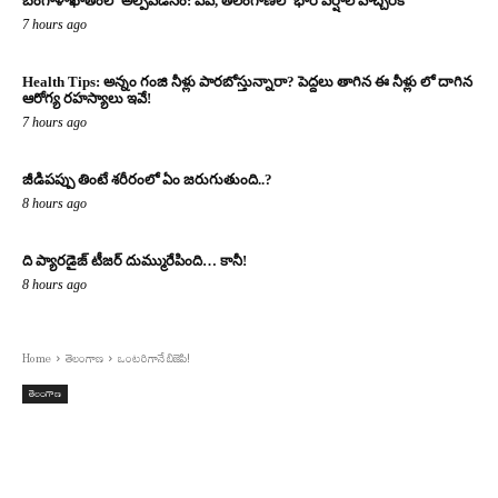
బంగాళాఖాతంలో అల్పపీడనం: ఏపీ, తెలంగాణలో భారీ వర్షాల హెచ్చరిక
7 hours ago
Health Tips: అన్నం గంజి నీళ్లు పారబోస్తున్నారా? పెద్దలు తాగిన ఈ నీళ్లు లో దాగిన
ఆరోగ్య రహస్యాలు ఇవే!
7 hours ago
జీడిపప్పు తింటే శరీరంలో ఏం జరుగుతుంది..?
8 hours ago
ది ప్యారడైజ్ టీజర్ దుమ్మురేపింది… కానీ!
8 hours ago