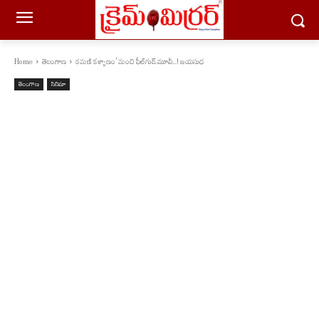
Home
తెలంగాణ
రమణి కళ్యాణం' మంచి ఫీల్‌గుడ్ మూవీ...! జయసుధ
తెలంగాణ
సినిమా