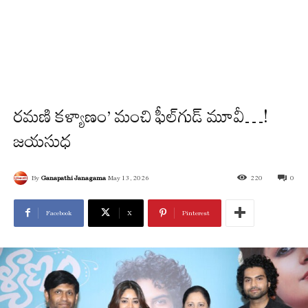
రమణి కళ్యాణం’ మంచి ఫీల్‌గుడ్ మూవీ…!
జయసుధ
By
Ganapathi Janagama
May 13, 2026
220
0
Facebook
X
Pinterest