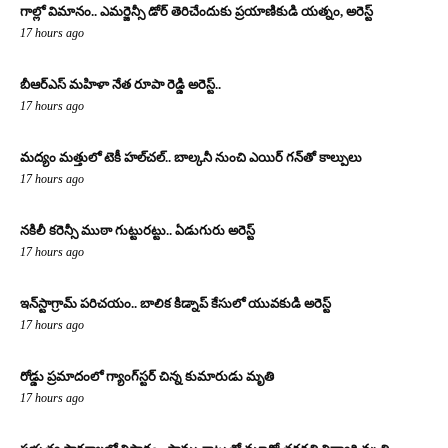
గాల్లో విమానం.. ఎమర్జెన్సీ డోర్ తెరిచేందుకు ప్రయాణికుడి యత్నం, అరెస్ట్
17 hours ago
బీఆర్ఎస్ మహిళా నేత రూపా రెడ్డి అరెస్ట్..
17 hours ago
మద్యం మత్తులో టెకీ హల్‌చల్.. బాల్కనీ నుంచి ఎయిర్ గన్‌తో కాల్పులు
17 hours ago
నకిలీ కరెన్సీ ముఠా గుట్టురట్టు.. ఏడుగురు అరెస్ట్
17 hours ago
ఇన్‌స్టాగ్రామ్ పరిచయం.. బాలిక కిడ్నాప్ కేసులో యువకుడి అరెస్ట్
17 hours ago
రోడ్డు ప్రమాదంలో గ్యాంగ్‌స్టర్ చిన్న కుమారుడు మృతి
17 hours ago