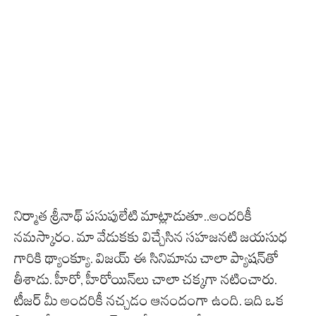
నిర్మాత శ్రీనాథ్ పసుపులేటి మాట్లాడుతూ..అందరికీ
నమస్కారం. మా వేడుకకు విచ్చేసిన సహజనటి జయసుధ
గారికి థ్యాంక్యూ. విజయ్ ఈ సినిమాను చాలా ప్యాషన్‌తో
తీశాడు. హీరో, హీరోయిన్‌లు చాలా చక్కగా నటించారు.
టీజర్ మీ అందరికీ నచ్చడం ఆనందంగా ఉంది. ఇది ఒక