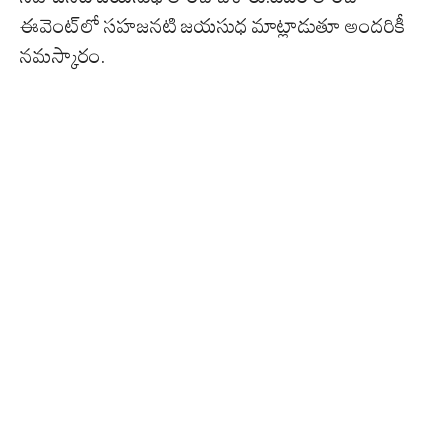
ఈవెంట్‌లో సహజనటి జయసుధ మాట్లాడుతూ అందరికీ
నమస్కారం.