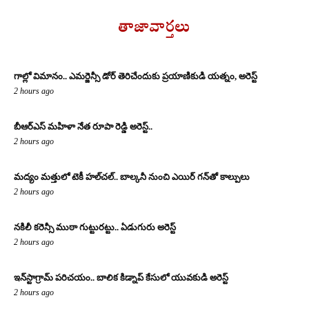
తాజావార్తలు
గాల్లో విమానం.. ఎమర్జెన్సీ డోర్ తెరిచేందుకు ప్రయాణికుడి యత్నం, అరెస్ట్
2 hours ago
బీఆర్ఎస్ మహిళా నేత రూపా రెడ్డి అరెస్ట్..
2 hours ago
మద్యం మత్తులో టెకీ హల్‌చల్.. బాల్కనీ నుంచి ఎయిర్ గన్‌తో కాల్పులు
2 hours ago
నకిలీ కరెన్సీ ముఠా గుట్టురట్టు.. ఏడుగురు అరెస్ట్
2 hours ago
ఇన్‌స్టాగ్రామ్ పరిచయం.. బాలిక కిడ్నాప్ కేసులో యువకుడి అరెస్ట్
2 hours ago