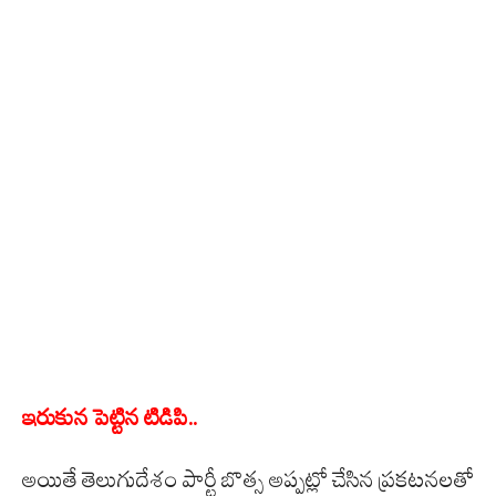
ఇరుకున పెట్టిన టిడిపి..
అయితే తెలుగుదేశం పార్టీ బొత్స అప్పట్లో చేసిన ప్రకటనలతో