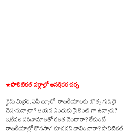
* పొలిటికల్ వర్గాల్లో ఆసక్తికర చర్చ
క్రైమ్ మిర్రర్, ఏపీ బ్యూరో: రాజకీయాలకు బొత్స గుడ్ బై
చెప్పనున్నారా? ఆయన ఎందుకు సైలెంట్ గా ఉన్నారు?
ఇటీవల పరిణామాలతో కలత చెందారా? లేకుంటే
రాజకీయాల్లో కొనసాగ కూడదని భావించారా? పొలిటికల్