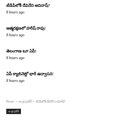
టిడిపిలోకి దేవినేని అవినాష్?
8 hours ago
ఆత్మరక్షణలో హరీష్ రావు!
8 hours ago
తెలంగాణ టూ ఏపీ!
8 hours ago
ఏపీ క్యాబినెట్లో భారీ ఉద్వాసన!
8 hours ago