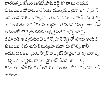
వారసత్వం కోసం జగన్మోహన్ రెడ్డి తో పాటు ఆయన
కుటుంబం పోరాటం చేసింది. ముఖ్యమంత్రిగా జగన్మోహన్
రెడ్డికి అవకాశం ఇవ్వాలని కోరింది. సహజంగానే ఇది బొత్స
కు మింగుడు పడలేదు. ముఖ్యమంత్రి పదవిని సర్దుబాటు చేసే
క్రమంలో బొత్సకు పిసిసి అధ్యక్ష పదవి ఇచ్చింది హై
కమాండ్. అప్పటినుంచి జగన్మోహన్ రెడ్డి తో పాటు ఆయన
కుటుంబ సభ్యులను విమర్శిస్తూ వచ్చారు బొత్స. కానీ
అనుకోని రీతిలో వైయస్సార్ కాంగ్రెస్ పార్టీలో బొత్స చేరాల్సి
వచ్చింది. ఇప్పుడు దానిని హైలెట్ చేసేసరికి బొత్స
తట్టుకోలేకపోయారు. మీడియా ముందు రోధించడానికి అదే
కారణం.