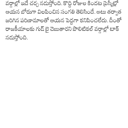
వర్గాల్లో ఇదే చర్చ నడుస్తోంది. కొద్ది రోజుల కిందట ప్రెస్మీట్లో
ఆయన బోరుగా విలపించిన సంగతి తెలిసిందే. అటు తర్వాత
జరిగిన పరిణామాలతో ఆయన పెద్దగా కనిపించలేదు. దీంతో
రాజకీయాలకు గుడ్ బై చెబుతారని పొలిటికల్ వర్గాల్లో టాక్
నడుస్తోంది.