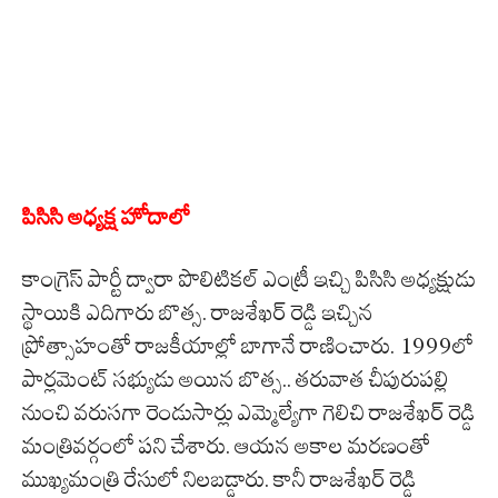
పిసిసి అధ్యక్ష హోదాలో
కాంగ్రెస్ పార్టీ ద్వారా పొలిటికల్ ఎంట్రీ ఇచ్చి పిసిసి అధ్యక్షుడు
స్థాయికి ఎదిగారు బొత్స. రాజశేఖర్ రెడ్డి ఇచ్చిన
ప్రోత్సాహంతో రాజకీయాల్లో బాగానే రాణించారు. 1999లో
పార్లమెంట్ సభ్యుడు అయిన బొత్స.. తరువాత చీపురుపల్లి
నుంచి వరుసగా రెండుసార్లు ఎమ్మెల్యేగా గెలిచి రాజశేఖర్ రెడ్డి
మంత్రివర్గంలో పని చేశారు. ఆయన అకాల మరణంతో
ముఖ్యమంత్రి రేసులో నిలబడ్డారు. కానీ రాజశేఖర్ రెడ్డి