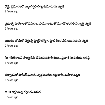
రోడ్డు ప్రమాదంలో గ్యాంగ్‌స్టర్ చిన్న కుమారుడు మృతి
2 hours ago
ప్రభుత్వ పాఠశాలలో విషాదం.. పాము కాటుతో మూడో తరగతి విద్యార్థి మృతి
2 hours ago
ఇటుకల లోడుతో వెళ్తున్న ట్రాక్టర్ బోల్తా.. ట్రాలీ కింద పడి యువకుడు మృతి
2 hours ago
సింగరేణి కాలనీ హత్య కేసు ఛేదించిన పోలీసులు.. ప్రధాన నిందితుడు అరెస్ట్
3 hours ago
పల్నాడులో షాకింగ్ ఘటన.. వృద్ధ దంపతులపై దాడి, మహిళ మృతి
3 hours ago
ఆ 60 లక్షల ఓట్ల గల్లంతు వెనుక!
8 hours ago