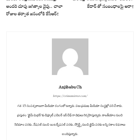
అందరి చూపు జగిత్యాల వైపు.. చాలా
కేదార్ తో సంబంధాలపై ఆరా!
రోజుల తర్వాత జనంలోకి కేసీఆర్!
Anjibabu Ch
https://crimemirror.com/
గత 15 సంవత్సరాలుగా మీడియా రంగంలో ఉన్నారు. పలు ప్రముఖ మీడియా సంస్థల్లో పని చేశారు.
ప్రస్తుతం ‘క్రైమ్ మిర్రర్’కు డిప్యూటీ ఎడిటర్ ఇన్ చీఫ్ గా విధులు నిర్వహిస్తున్నారు. రాజకీయాల నుంచి
సినిమాల వరకు.. నేషనల్ నుంచి ఇంటర్నేషనల్ వరకు.. స్పోర్ట్స్ నుంచి క్రైమ్ వరకు అన్ని రకాల కథనాలు
అందిస్తున్నారు.