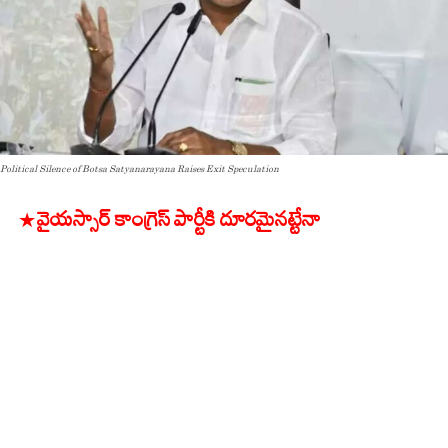
Political Silence of Botsa Satyanarayana Raises Exit Speculation
* వైయస్సార్ కాంగ్రెస్ పార్టీకి దూరమైనట్టేనా