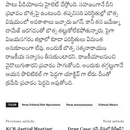
పాటు వీడియోలను హైలెట్ చేస్తోంది. సహజంగానే దీని
ప్రభావం బొత్సపై ఉంటుంది. తప్పనిసరి పరిస్థితుల్లో బొత్స
విషయంలో అవకాశాలు ఇచ్చారు జగన్. కానీ తన ఇమేజ్కు
డామేజ్ జరగడంతో బొత్స తట్టుకోలేకపోతున్నారు. పైగా
విజయనగరం జిల్లాలో కూడా పరిస్థితులు ఏమంత
అనుకూలంగా లేవు. అందుకే బొత్స సత్యనారాయణ
రాజకీయ సన్యాసం తీసుకుంటారని.. రాజకీయాలనుంచి
వైదొలుగుతారని ప్రచారం సాగుతోంది. అందుకు తగ్గట్టుగానే
ఆయన పొలిటికల్ గా పెద్దగా యాక్టివ్ గా లేరు. దీంతో
క్రమేపి ప్రచారం పెద్దది అవుతోంది.
TAGS
Botsa Political Exit Speculation
Botsa satyanarayana
Political Silence
Previous article
Next article
KCR Jagtial Meeting:
Drug Case: డ్రగ్స్ కేసులో కేటీఆర్?