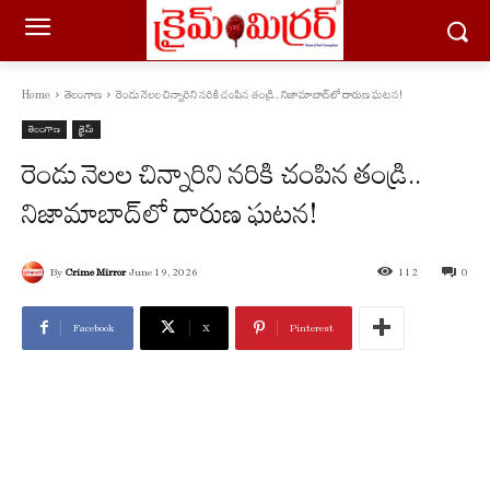
Home
తెలంగాణ
రెండు నెలల చిన్నారిని నరికి చంపిన తండ్రి.. నిజామాబాద్‌లో దారుణ ఘటన!
తెలంగాణ
క్రైమ్
రెండు నెలల చిన్నారిని నరికి చంపిన తండ్రి..
నిజామాబాద్‌లో దారుణ ఘటన!
By
Crime Mirror
June 19, 2026
112
0
Facebook
X
Pinterest