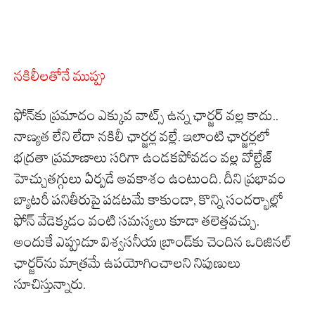
నకిలీలతోనే ముప్పు
ఫోన్‌కు ప్రమాదం ఎక్కువ వాట్స్ ఉన్న ఛార్జర్ వల్ల కాదు..
నాణ్యత లేని లేదా నకిలీ ఛార్జర్ల వల్లే. ఇలాంటి ఛార్జర్లలో
భద్రతా ప్రమాణాలు సరిగా ఉండకపోవడం వల్ల వోల్టేజ్
హెచ్చుతగ్గులు ఏర్పడే అవకాశం ఉంటుంది. దీని ప్రభావం
బ్యాటరీ పనితీరుపై పడటమే కాకుండా, కొన్ని సందర్భాల్లో
ఫోన్ వేడెక్కడం వంటి సమస్యలు కూడా తలెత్తవచ్చు.
అందుకే ఎప్పుడూ విశ్వసనీయ బ్రాండ్‌కు చెందిన ఒరిజినల్
ఛార్జర్‌ను మాత్రమే ఉపయోగించాలని నిపుణులు
సూచిస్తున్నారు.