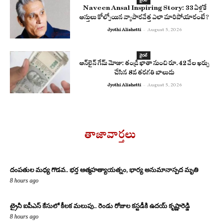
Naveen Ansal Inspiring Story: 33 ఏళ్లకే
ఆస్తులు కోల్పోయిన వ్యాపారవేత్త ఎలా మారిపోయారంటే?
Jyothi Alishetti
-
August 5, 2026
వైరల్
ఆన్‌లైన్ గేమ్ మోజు: తండ్రి ఖాతా నుంచి రూ.42 వేల ఖర్చు
చేసిన 8వ తరగతి బాలుడు
Jyothi Alishetti
-
August 5, 2026
తాజావార్తలు
దంపతుల మధ్య గొడవ.. భర్త ఆత్మహత్యాయత్నం, భార్య అనుమానాస్పద మృతి
8 hours ago
ట్రైనీ ఐపీఎస్ కేసులో కీలక మలుపు.. రెండు రోజుల కస్టడీకి ఉదయ్ కృష్ణారెడ్డి
8 hours ago