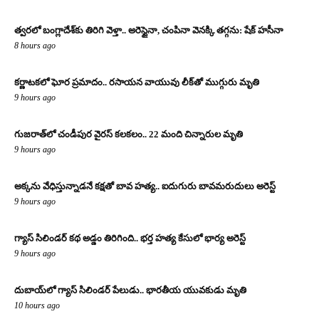
త్వరలో బంగ్లాదేశ్‌కు తిరిగి వెళ్తా.. అరెస్టైనా, చంపినా వెనక్కి తగ్గను: షేక్ హసీనా
8 hours ago
కర్ణాటకలో ఘోర ప్రమాదం.. రసాయన వాయువు లీక్‌తో ముగ్గురు మృతి
9 hours ago
గుజరాత్‌లో చండీపుర వైరస్ కలకలం.. 22 మంది చిన్నారుల మృతి
9 hours ago
అక్కను వేధిస్తున్నాడనే కక్షతో బావ హత్య.. ఐదుగురు బావమరుదులు అరెస్ట్
9 hours ago
గ్యాస్ సిలిండర్ కథ అడ్డం తిరిగింది.. భర్త హత్య కేసులో భార్య అరెస్ట్
9 hours ago
దుబాయ్‌లో గ్యాస్ సిలిండర్ పేలుడు.. భారతీయ యువకుడు మృతి
10 hours ago