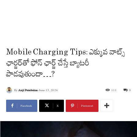
Mobile Charging Tips: ఎక్కువ వాట్స్
ఛార్జర్‌తో ఫోన్ ఛార్జ్ చేస్తే బ్యాటరీ
పాడవుతుందా…?
By
Anji Peraboina
June 13, 2026
111
0
Facebook
X
Pinterest