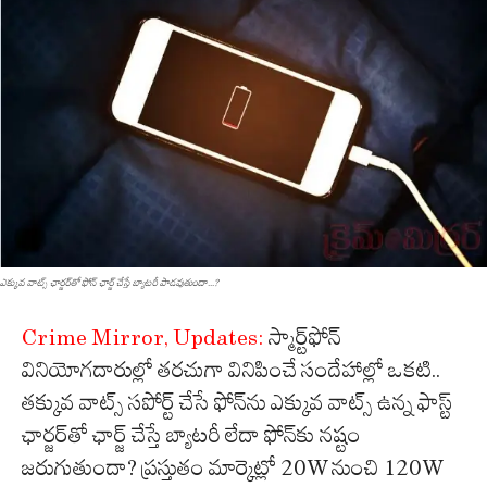
ఎక్కువ వాట్స్ ఛార్జర్‌తో ఫోన్ ఛార్జ్ చేస్తే బ్యాటరీ పాడవుతుందా...?
Crime Mirror, Updates:
స్మార్ట్‌ఫోన్
వినియోగదారుల్లో తరచుగా వినిపించే సందేహాల్లో ఒకటి..
తక్కువ వాట్స్ సపోర్ట్ చేసే ఫోన్‌ను ఎక్కువ వాట్స్ ఉన్న ఫాస్ట్
ఛార్జర్‌తో ఛార్జ్ చేస్తే బ్యాటరీ లేదా ఫోన్‌కు నష్టం
జరుగుతుందా? ప్రస్తుతం మార్కెట్లో 20W నుంచి 120W