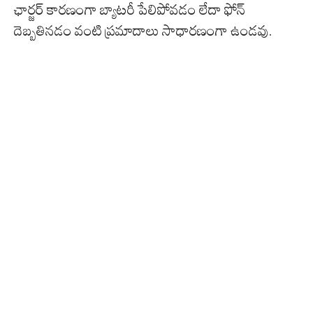
ఛార్జర్ కారణంగా బ్యాటరీ పేలిపోవడం లేదా ఫోన్
దెబ్బతినడం వంటి ప్రమాదాలు సాధారణంగా ఉండవు.