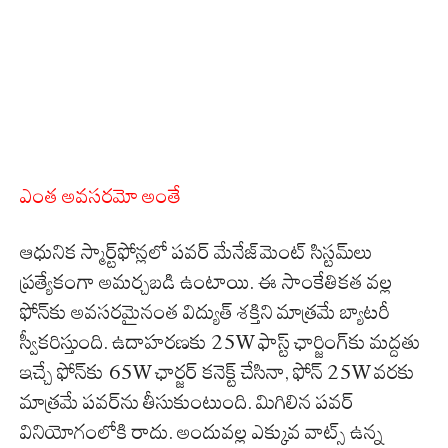
ఎంత అవసరమో అంతే
ఆధునిక స్మార్ట్‌ఫోన్లలో పవర్ మేనేజ్‌మెంట్ సిస్టమ్‌లు
ప్రత్యేకంగా అమర్చబడి ఉంటాయి. ఈ సాంకేతికత వల్ల
ఫోన్‌కు అవసరమైనంత విద్యుత్ శక్తిని మాత్రమే బ్యాటరీ
స్వీకరిస్తుంది. ఉదాహరణకు 25W ఫాస్ట్ ఛార్జింగ్‌కు మద్దతు
ఇచ్చే ఫోన్‌కు 65W ఛార్జర్ కనెక్ట్ చేసినా, ఫోన్ 25W వరకు
మాత్రమే పవర్‌ను తీసుకుంటుంది. మిగిలిన పవర్
వినియోగంలోకి రాదు. అందువల్ల ఎక్కువ వాట్స్ ఉన్న