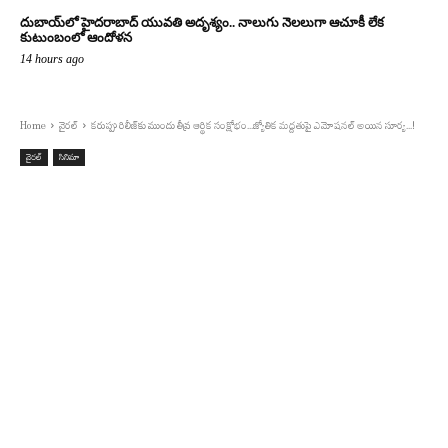
దుబాయ్‌లో హైదరాబాద్ యువతి అదృశ్యం.. నాలుగు నెలలుగా ఆచూకీ లేక
కుటుంబంలో ఆందోళన
14 hours ago