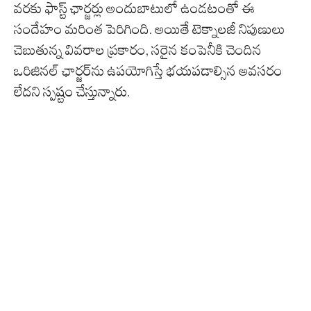
వరకు ఫాస్ట్ ఛార్జర్లు అందుబాటులో ఉండటంతో ఈ
సందేహం మరింత పెరిగింది. అయితే టెక్నాలజీ నిపుణులు
చెబుతున్న వివరాల ప్రకారం, సరైన కంపెనీకి చెందిన
ఒరిజినల్ ఛార్జర్‌ను ఉపయోగిస్తే భయపడాల్సిన అవసరం
లేదని స్పష్టం చేస్తున్నారు.