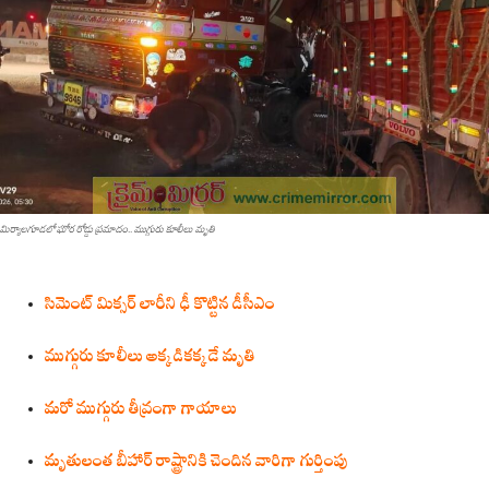
మిర్యాలగూడలో ఘోర రోడ్డు ప్రమాదం.. ముగ్గురు కూలీలు మృతి
సిమెంట్ మిక్సర్ లారీని ఢీ కొట్టిన డీసీఎం
ముగ్గురు కూలీలు అక్కడికక్కడే మృతి
మరో ముగ్గురు తీవ్రంగా గాయాలు
మృతులంత బీహార్ రాష్ట్రానికి చెందిన వారిగా గుర్తింపు