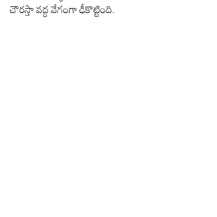
చౌరస్తా వద్ద వేగంగా ఢీకొట్టింది.