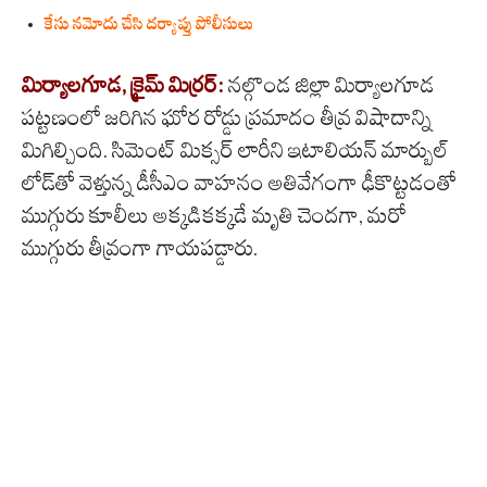
కేసు నమోదు చేసి దర్యాప్తు పోలీసులు
మిర్యాలగూడ, క్రైమ్ మిర్రర్:
నల్గొండ జిల్లా మిర్యాలగూడ
పట్టణంలో జరిగిన ఘోర రోడ్డు ప్రమాదం తీవ్ర విషాదాన్ని
మిగిల్చింది. సిమెంట్ మిక్సర్ లారీని ఇటాలియన్ మార్బుల్
లోడ్‌తో వెళ్తున్న డీసీఎం వాహనం అతివేగంగా ఢీకొట్టడంతో
ముగ్గురు కూలీలు అక్కడికక్కడే మృతి చెందగా, మరో
ముగ్గురు తీవ్రంగా గాయపడ్డారు.