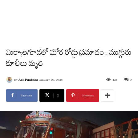
మిర్యాలగూడలో ఘోర రోడ్డు ప్రమాదం.. ముగ్గురు
కూలీలు మృతి
By
Anji Peraboina
January 10, 2026
426
0
Facebook
X
Pinterest