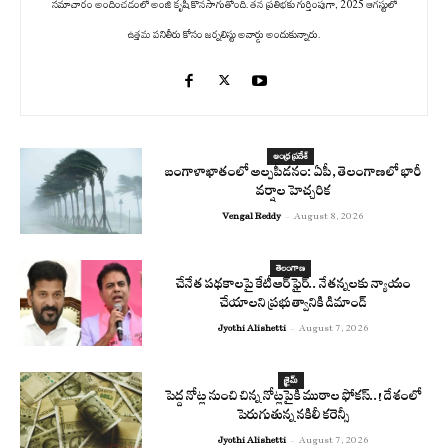
సమాచారం అందించడంలో అంజి కృషి కొనసాగుతోంది. తన ప్రతిభకు గుర్తింపుగా, 2025 ఆగస్టులో
ఉత్తమ పనితీరు కోసం జర్నలిస్టు అవార్డు అందుకున్నారు.
ఆంధ్ర ప్రదేశ్
బంగాళాఖాతంలో అల్పపీడనం: ఏపీ, తెలంగాణలో భారీ
వర్షాల హెచ్చరిక
Vengal Reddy
-
August 8, 2026
తెలంగాణ
చేనేత పథకాలపై కేటీఆర్ ఫైర్.. నేతన్నలకు న్యాయం
చేయాలని ప్రభుత్వానికి డిమాండ్
Jyothi Alishetti
-
August 7, 2026
క్రైమ్
పెద్ద నోట్ల నుంచి చిన్న నోట్లపైకి ముఠాల ఫోకస్..! దేశంలో
పెరుగుతున్న నకిలీ కరెన్సీ
Jyothi Alishetti
-
August 7, 2026