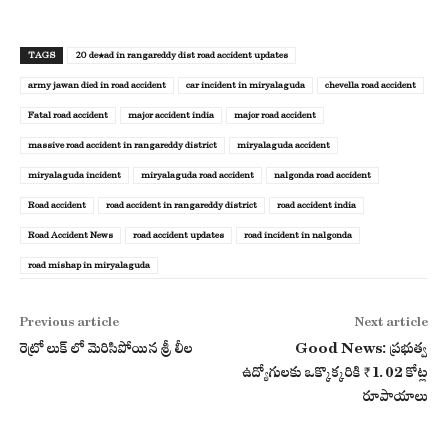
TAGS
20 de*ad in rangareddy dist road accident updates
army jawan died in road accident
car incident in miryalaguda
chevella road accident
Fatal road accident
major accident india
major road accident
massive road accident in rangareddy district
miryalaguda accident
miryalaguda incident
miryalaguda road accident
nalgonda road accident
Road accident
road accident in rangareddy district
road accident india
Road Accident News
road accident updates
road incident in nalgonda
road mishap in miryalaguda
Previous article
Next article
రెట్రో లుక్ లో మెరిసిపోయిన శ్రీ లీల
Good News: ప్రభుత్వ
ఉద్యోగులకు ఒక్కొక్కరికి ₹1.02 కోట్ల
రూపాయాలు