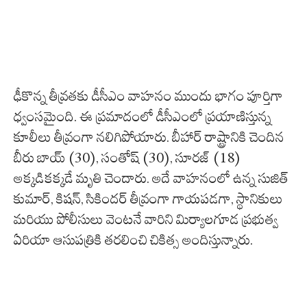
ఢీకొన్న తీవ్రతకు డీసీఎం వాహనం ముందు భాగం పూర్తిగా
ధ్వంసమైంది. ఈ ప్రమాదంలో డీసీఎంలో ప్రయాణిస్తున్న
కూలీలు తీవ్రంగా నలిగిపోయారు. బీహార్ రాష్ట్రానికి చెందిన
బీరు బాయ్ (30), సంతోష్ (30), సూరజ్ (18)
అక్కడికక్కడే మృతి చెందారు. అదే వాహనంలో ఉన్న సుజిత్
కుమార్, కిషన్, సికిందర్ తీవ్రంగా గాయపడగా, స్థానికులు
మరియు పోలీసులు వెంటనే వారిని మిర్యాలగూడ ప్రభుత్వ
ఏరియా ఆసుపత్రికి తరలించి చికిత్స అందిస్తున్నారు.