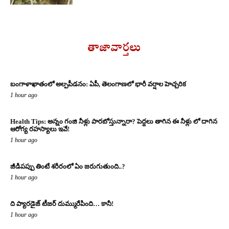
తాజావార్తలు
బంగాళాఖాతంలో అల్పపీడనం: ఏపీ, తెలంగాణలో భారీ వర్షాల హెచ్చరిక
1 hour ago
Health Tips: అన్నం గంజి నీళ్లు పారబోస్తున్నారా? పెద్దలు తాగిన ఈ నీళ్లు లో దాగిన
ఆరోగ్య రహస్యాలు ఇవే!
1 hour ago
జీడిపప్పు తింటే శరీరంలో ఏం జరుగుతుంది..?
1 hour ago
ది ప్యారడైజ్ టీజర్ దుమ్మురేపింది… కానీ!
1 hour ago