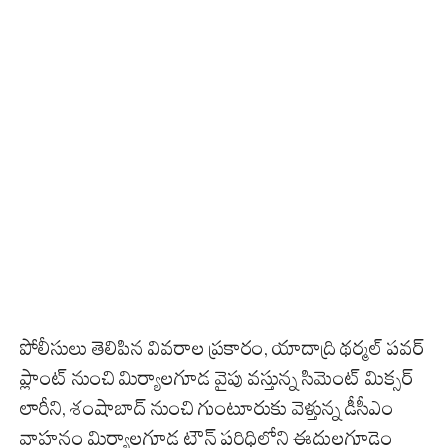
పోలీసులు తెలిపిన వివరాల ప్రకారం, యాదాద్రి థర్మల్ పవర్
ప్లాంట్ నుంచి మిర్యాలగూడ వైపు వస్తున్న సిమెంట్ మిక్సర్
లారీని, శంషాబాద్ నుంచి గుంటూరుకు వెళ్తున్న డీసీఎం
వాహనం మిర్యాలగూడ టౌన్ పరిధిలోని ఈదులగూడెం