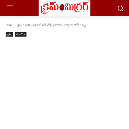
Home
క్రైమ్
మిర్యాలగూడలో ఘోర రోడ్డు ప్రమాదం.. ముగ్గురు కూలీలు మృతి
క్రైమ్
తెలంగాణ