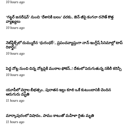
10 hours ago
‘గట్టర్ జనరేషన్’ నుంచి ‘దేశానికి బలం’ వరకు.. జెన్-జీపై కంగనా రనౌత్ కొత్త
వ్యాఖ్యలు
10 hours ago
నెట్‌ఫ్లిక్స్‌లో దుమ్మురేన ‘ధురంధర్’.. ప్రపంచవ్యాప్తంగా నాన్-ఇంగ్లీష్ సినిమాల్లో టాప్
రికార్డు!
10 hours ago
పెద్ద నోట్ల నుంచి చిన్న నోట్లపైకి ముఠాల ఫోకస్..! దేశంలో పెరుగుతున్న నకిలీ కరెన్సీ
10 hours ago
యూపీలో వర్షాల బీభత్సం.. పురాతన ఇల్లు కూలి ఒకే కుటుంబానికి చెందిన
ఆరుగురు మృతి
11 hours ago
మార్కాపురంలో విషాదం.. పాము కాటుతో మహిళా రైతు మృతి
11 hours ago