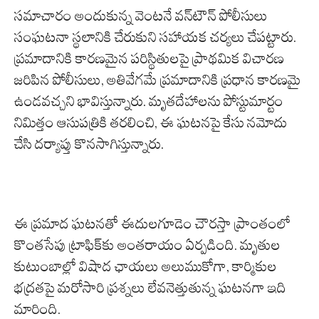
సమాచారం అందుకున్న వెంటనే వన్‌టౌన్ పోలీసులు
సంఘటనా స్థలానికి చేరుకుని సహాయక చర్యలు చేపట్టారు.
ప్రమాదానికి కారణమైన పరిస్థితులపై ప్రాథమిక విచారణ
జరిపిన పోలీసులు, అతివేగమే ప్రమాదానికి ప్రధాన కారణమై
ఉండవచ్చని భావిస్తున్నారు. మృతదేహాలను పోస్టుమార్టం
నిమిత్తం ఆసుపత్రికి తరలించి, ఈ ఘటనపై కేసు నమోదు
చేసి దర్యాప్తు కొనసాగిస్తున్నారు.
ఈ ప్రమాద ఘటనతో ఈదులగూడెం చౌరస్తా ప్రాంతంలో
కొంతసేపు ట్రాఫిక్‌కు అంతరాయం ఏర్పడింది. మృతుల
కుటుంబాల్లో విషాద ఛాయలు అలుముకోగా, కార్మికుల
భద్రతపై మరోసారి ప్రశ్నలు లేవనెత్తుతున్న ఘటనగా ఇది
మారింది.