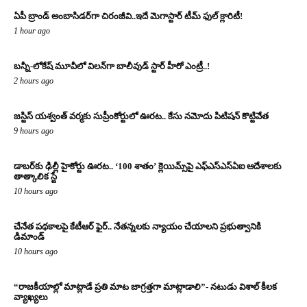
ఏపీ బ్రాండ్ అంబాసిడర్‌గా చిరంజీవి..ఇదే మెగాస్టార్ టీమ్ ఫుల్ క్లారిటీ!
1 hour ago
బన్నీ-లోకేష్ మూవీలో విలన్‌గా బాలీవుడ్ స్టార్ హీరో ఎంట్రీ..!
2 hours ago
జస్టిస్ యశ్వంత్ వర్మకు సుప్రీంకోర్టులో ఊరట.. కేసు నమోదు పిటిషన్ కొట్టివేత
9 hours ago
డాబర్‌కు ఢిల్లీ హైకోర్టు ఊరట.. ‘100 శాతం’ క్లెయిమ్స్‌పై ఎఫ్‌ఎస్‌ఎస్‌ఏఐ ఆదేశాలకు
తాత్కాలిక స్టే
10 hours ago
చేనేత పథకాలపై కేటీఆర్ ఫైర్.. నేతన్నలకు న్యాయం చేయాలని ప్రభుత్వానికి
డిమాండ్
10 hours ago
“రాజకీయాల్లో మాట్లాడే ప్రతి మాట జాగ్రత్తగా మాట్లాడాలి”- నటుడు విశాల్ కీలక
వ్యాఖ్యలు